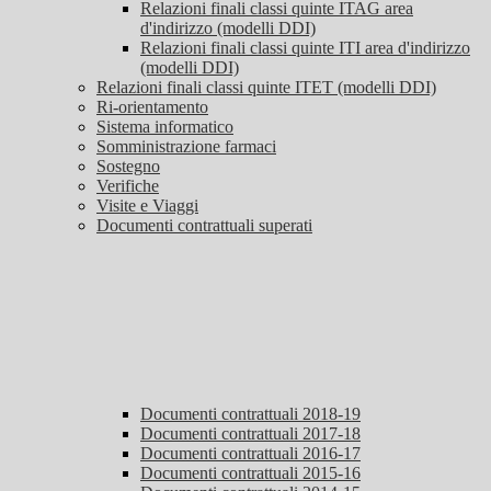
Relazioni finali classi quinte ITAG area
d'indirizzo (modelli DDI)
Relazioni finali classi quinte ITI area d'indirizzo
(modelli DDI)
Relazioni finali classi quinte ITET (modelli DDI)
Ri-orientamento
Sistema informatico
Somministrazione farmaci
Sostegno
Verifiche
Visite e Viaggi
Documenti contrattuali superati
Documenti contrattuali 2018-19
Documenti contrattuali 2017-18
Documenti contrattuali 2016-17
Documenti contrattuali 2015-16