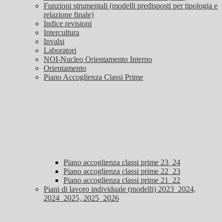
Funzioni strumentali (modelli predisposti per tipologia e
relazione finale)
Indice revisioni
Intercultura
Invalsi
Laboratori
NOI-Nucleo Orientamento Interno
Orientamento
Piano Accoglienza Classi Prime
Piano accoglienza classi prime 23_24
Piano accoglienza classi prime 22_23
Piano accoglienza classi prime 21_22
Piani di lavoro individuale (modelli) 2023_2024,
2024_2025, 2025_2026