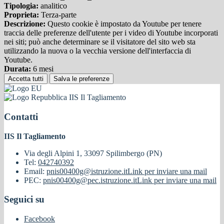
Tipologia:
analitico
Proprieta:
Terza-parte
Descrizione:
Questo cookie è impostato da Youtube per tenere
traccia delle preferenze dell'utente per i video di Youtube incorporati
nei siti; può anche determinare se il visitatore del sito web sta
utilizzando la nuova o la vecchia versione dell'interfaccia di
Youtube.
Durata:
6 mesi
Accetta tutti
Salva le preferenze
IIS Il Tagliamento
Contatti
IIS Il Tagliamento
Via degli Alpini 1, 33097 Spilimbergo (PN)
Tel:
042740392
Email:
pnis00400g@istruzione.it
Link per inviare una mail
PEC:
pnis00400g@pec.istruzione.it
Link per inviare una mail
Seguici su
Facebook