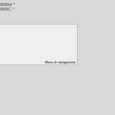
blioteca
>
amento"
>
Menu di navigazione