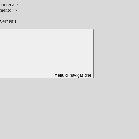
blioteca
>
amento"
>
Verneuil
Menu di navigazione