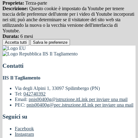
Proprieta:
Terza-parte
Descrizione:
Questo cookie è impostato da Youtube per tenere
traccia delle preferenze dell'utente per i video di Youtube incorporati
nei siti; può anche determinare se il visitatore del sito web sta
utilizzando la nuova o la vecchia versione dell'interfaccia di
Youtube.
Durata:
6 mesi
Accetta tutti
Salva le preferenze
IIS Il Tagliamento
Contatti
IIS Il Tagliamento
Via degli Alpini 1, 33097 Spilimbergo (PN)
Tel:
042740392
Email:
pnis00400g@istruzione.it
Link per inviare una mail
PEC:
pnis00400g@pec.istruzione.it
Link per inviare una mail
Seguici su
Facebook
Instagram