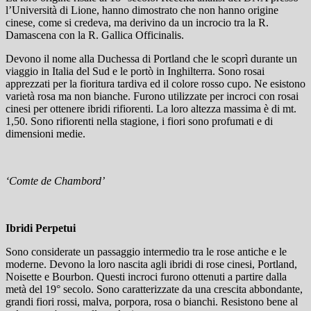
l’Università di Lione, hanno dimostrato che non hanno origine
cinese, come si credeva, ma derivino da un incrocio tra la R.
Damascena con la R. Gallica Officinalis.
Devono il nome alla Duchessa di Portland che le scoprì durante un
viaggio in Italia del Sud e le portò in Inghilterra. Sono rosai
apprezzati per la fioritura tardiva ed il colore rosso cupo. Ne esistono
varietà rosa ma non bianche. Furono utilizzate per incroci con rosai
cinesi per ottenere ibridi rifiorenti. La loro altezza massima è di mt.
1,50. Sono rifiorenti nella stagione, i fiori sono profumati e di
dimensioni medie.
‘
Comte de Chambord
’
Ibridi Perpetui
Sono considerate un passaggio intermedio tra le rose antiche e le
moderne. Devono la loro nascita agli ibridi di rose cinesi, Portland,
Noisette e Bourbon. Questi incroci furono ottenuti a partire dalla
metà del 19° secolo. Sono caratterizzate da una crescita abbondante,
grandi fiori rossi, malva, porpora, rosa o bianchi. Resistono bene al