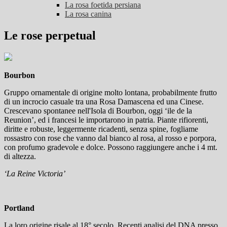
La rosa foetida persiana
La rosa canina
Le rose perpetual
Bourbon
Gruppo ornamentale di origine molto lontana, probabilmente frutto
di un incrocio casuale tra una Rosa Damascena ed una Cinese.
Crescevano spontanee nell'Isola di Bourbon, oggi ‘ile de la
Reunion’, ed i francesi le importarono in patria. Piante rifiorenti,
diritte e robuste, leggermente ricadenti, senza spine, fogliame
rossastro con rose che vanno dal bianco al rosa, al rosso e porpora,
con profumo gradevole e dolce. Possono raggiungere anche i 4 mt.
di altezza.
‘
La Reine Victoria
’
Portland
La loro origine risale al 18° secolo. Recenti analisi del DNA presso