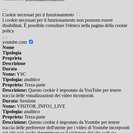
Cookie necessari per il funzionamento
I cookie necessari per il funzionamento non possono essere
disabilitati. È possibile consultare l'elenco nella pagina della cookie
policy.
youtube.com
Nome
Tipologia
Proprieta
Descrizione
Durata
Nome:
YSC
Tipologia:
analitico
Proprieta:
Terza-parte
Descrizione:
Questo cookie è impostato da YouTube per tenere
traccia delle visualizzazioni dei video incorporati.
Durata:
Sessione
Nome:
VISITOR_INFO1_LIVE
Tipologia:
analitico
Proprieta:
Terza-parte
Descrizione:
Questo cookie è impostato da Youtube per tenere
traccia delle preferenze dell'utente per i video di Youtube incorporati
nei siti; può anche determinare se il visitatore del sito web sta