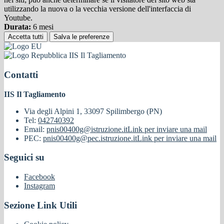
utilizzando la nuova o la vecchia versione dell'interfaccia di
Youtube.
Durata:
6 mesi
Accetta tutti
Salva le preferenze
IIS Il Tagliamento
Contatti
IIS Il Tagliamento
Via degli Alpini 1, 33097 Spilimbergo (PN)
Tel:
042740392
Email:
pnis00400g@istruzione.it
Link per inviare una mail
PEC:
pnis00400g@pec.istruzione.it
Link per inviare una mail
Seguici su
Facebook
Instagram
Sezione Link Utili