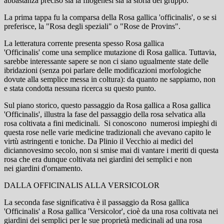
abbastanza preciso sia la filogenesi sia la storia del gruppo.
La prima tappa fu la comparsa della Rosa gallica 'officinalis', o se si
preferisce, la "Rosa degli speziali" o "Rose de Provins".
La letteratura corrente presenta spesso Rosa gallica
'Officinalis' come una semplice mutazione di Rosa gallica. Tuttavia,
sarebbe interessante sapere se non ci siano ugualmente state delle
ibridazioni (senza poi parlare delle modificazioni morfologiche
dovute alla semplice messa in coltura): da quanto ne sappiamo, non
e stata condotta nessuna ricerca su questo punto.
Sul piano storico, questo passaggio da Rosa gallica a Rosa gallica
'Officinalis', illustra la fase del passaggio della rosa selvatica alla
rosa coltivata a fini medicinali. Si conoscono numerosi impieghi di
questa rose nelle varie medicine tradizionali che avevano capito le
virtù astringenti e toniche. Da Plinio il Vecchio ai medici del
diciannovesimo secolo, non si smise mai di vantare i meriti di questa
rosa che era dunque coltivata nei giardini dei semplici e non
nei giardini d'ornamento.
DALLA OFFICINALIS ALLA VERSICOLOR
La seconda fase significativa è il passaggio da Rosa gallica
'Officinalis' a Rosa gallica 'Versicolor', cioè da una rosa coltivata nei
giardini dei semplici per le sue proprietà medicinali ad una rosa