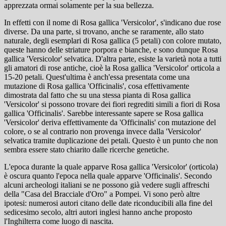
apprezzata ormai solamente per la sua bellezza.
In effetti con il nome di Rosa gallica 'Versicolor', s'indicano due rose
diverse. Da una parte, si trovano, anche se raramente, allo stato
naturale, degli esemplari di Rosa gallica (5 petali) con colore mutato,
queste hanno delle striature porpora e bianche, e sono dunque Rosa
gallica 'Versicolor' selvatica. D'altra parte, esiste la varietà nota a tutti
gli amatori di rose antiche, cioè la Rosa gallica 'Versicolor' orticola a
15-20 petali. Quest'ultima è anch'essa presentata come una
mutazione di Rosa gallica 'Officinalis', cosa effettivamente
dimostrata dal fatto che su una stessa pianta di Rosa gallica
'Versicolor' si possono trovare dei fiori regrediti simili a fiori di Rosa
gallica 'Officinalis'. Sarebbe interessante sapere se Rosa gallica
'Versicolor' deriva effettivamente da 'Officinalis' con mutazione del
colore, o se al contrario non provenga invece dalla 'Versicolor'
selvatica tramite duplicazione dei petali. Questo è un punto che non
sembra essere stato chiarito dalle ricerche genetiche.
L'epoca durante la quale apparve Rosa gallica 'Versicolor' (orticola)
è oscura quanto l'epoca nella quale apparve 'Officinalis'. Secondo
alcuni archeologi italiani se ne possono già vedere sugli affreschi
della "Casa del Bracciale d'Oro" a Pompei. Vi sono però altre
ipotesi: numerosi autori citano delle date riconducibili alla fine del
sedicesimo secolo, altri autori inglesi hanno anche proposto
l'Inghilterra come luogo di nascita.