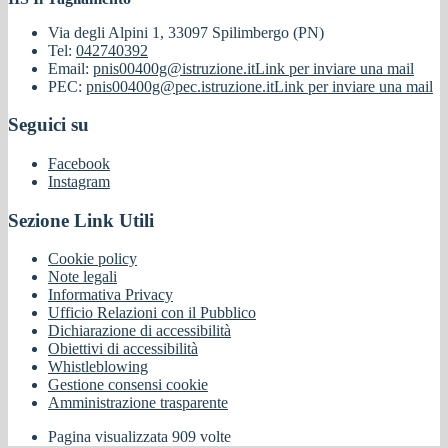
Via degli Alpini 1, 33097 Spilimbergo (PN)
Tel:
042740392
Email:
pnis00400g@istruzione.it
Link per inviare una mail
PEC:
pnis00400g@pec.istruzione.it
Link per inviare una mail
Seguici su
Facebook
Instagram
Sezione Link Utili
Cookie policy
Note legali
Informativa Privacy
Ufficio Relazioni con il Pubblico
Dichiarazione di accessibilità
Obiettivi di accessibilità
Whistleblowing
Gestione consensi cookie
Amministrazione trasparente
Pagina visualizzata
909
volte