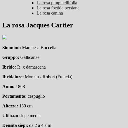
La rosa pimpinellifolia
La rosa foetida persiana
La rosa canina
La rosa Jacques Cartier
Sinonimi:
Marchesa Boccella
Gruppo:
Gallicanae
Ibrido:
R. x damascena
Ibridatore:
Moreau - Robert (Francia)
Anno:
1868
Portamento:
cespuglio
Altezza:
130 cm
Utilizzo:
siepe media
Densit
à
siepi:
da 2 a 4 a m