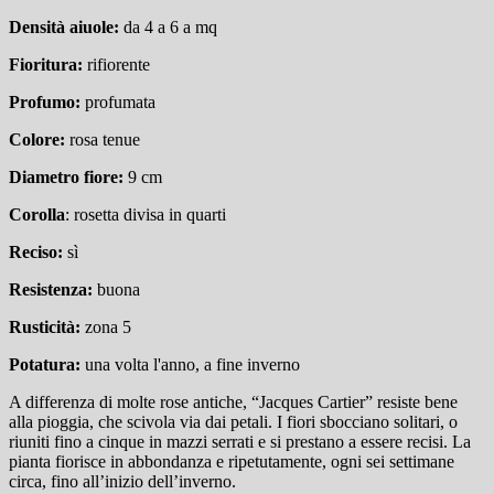
Densit
à
aiuole:
da 4 a 6 a mq
Fioritura:
rifiorente
Profumo:
profumata
Colore:
rosa tenue
Diametro fiore:
9 cm
Corolla
: rosetta divisa in quarti
Reciso:
sì
Resistenza:
buona
Rusticit
à
:
zona 5
Potatura:
una volta l'anno, a fine inverno
A differenza di molte rose antiche, “Jacques Cartier” resiste bene
alla pioggia, che scivola via dai petali. I fiori sbocciano solitari, o
riuniti fino a cinque in mazzi serrati e si prestano a essere recisi. La
pianta fiorisce in abbondanza e ripetutamente, ogni sei settimane
circa, fino all’inizio dell’inverno.