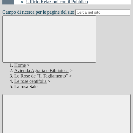
Ufficio Relazioni con il Pubblico
Campo di ricerca per le pagine del sito
Home
>
Azienda Agraria e Biblioteca
>
Le Rose de "Il Tagliamento"
>
Le rose centifolia
>
La rosa Salet