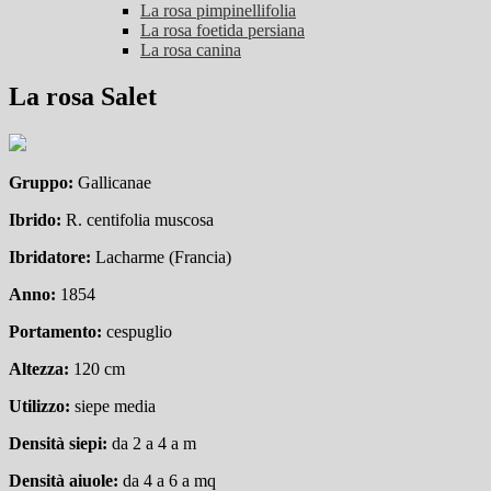
La rosa pimpinellifolia
La rosa foetida persiana
La rosa canina
La rosa Salet
Gruppo:
Gallicanae
Ibrido:
R. centifolia muscosa
Ibridatore:
Lacharme (Francia)
Anno:
1854
Portamento:
cespuglio
Altezza:
120 cm
Utilizzo:
siepe media
Densità siepi:
da 2 a 4 a m
Densità aiuole:
da 4 a 6 a mq