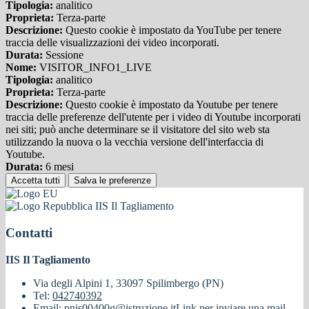
Tipologia:
analitico
Proprieta:
Terza-parte
Descrizione:
Questo cookie è impostato da YouTube per tenere
traccia delle visualizzazioni dei video incorporati.
Durata:
Sessione
Nome:
VISITOR_INFO1_LIVE
Tipologia:
analitico
Proprieta:
Terza-parte
Descrizione:
Questo cookie è impostato da Youtube per tenere
traccia delle preferenze dell'utente per i video di Youtube incorporati
nei siti; può anche determinare se il visitatore del sito web sta
utilizzando la nuova o la vecchia versione dell'interfaccia di
Youtube.
Durata:
6 mesi
Accetta tutti
Salva le preferenze
IIS Il Tagliamento
Contatti
IIS Il Tagliamento
Via degli Alpini 1, 33097 Spilimbergo (PN)
Tel:
042740392
Email:
pnis00400g@istruzione.it
Link per inviare una mail