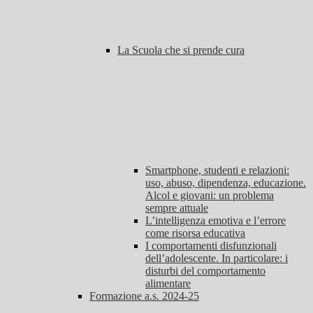
La Scuola che si prende cura
Smartphone, studenti e relazioni:
uso, abuso, dipendenza, educazione.
Alcol e giovani: un problema
sempre attuale
L’intelligenza emotiva e l’errore
come risorsa educativa
I comportamenti disfunzionali
dell’adolescente. In particolare: i
disturbi del comportamento
alimentare
Formazione a.s. 2024-25