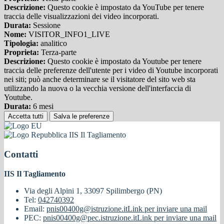
Descrizione:
Questo cookie è impostato da YouTube per tenere
traccia delle visualizzazioni dei video incorporati.
Durata:
Sessione
Nome:
VISITOR_INFO1_LIVE
Tipologia:
analitico
Proprieta:
Terza-parte
Descrizione:
Questo cookie è impostato da Youtube per tenere
traccia delle preferenze dell'utente per i video di Youtube incorporati
nei siti; può anche determinare se il visitatore del sito web sta
utilizzando la nuova o la vecchia versione dell'interfaccia di
Youtube.
Durata:
6 mesi
Accetta tutti
Salva le preferenze
IIS Il Tagliamento
Contatti
IIS Il Tagliamento
Via degli Alpini 1, 33097 Spilimbergo (PN)
Tel:
042740392
Email:
pnis00400g@istruzione.it
Link per inviare una mail
PEC:
pnis00400g@pec.istruzione.it
Link per inviare una mail