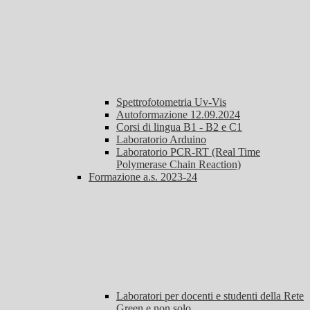
Spettrofotometria Uv-Vis
Autoformazione 12.09.2024
Corsi di lingua B1 - B2 e C1
Laboratorio Arduino
Laboratorio PCR-RT (Real Time
Polymerase Chain Reaction)
Formazione a.s. 2023-24
Laboratori per docenti e studenti della Rete
Green e non solo