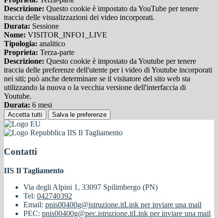
Descrizione:
Questo cookie è impostato da YouTube per tenere
traccia delle visualizzazioni dei video incorporati.
Durata:
Sessione
Nome:
VISITOR_INFO1_LIVE
Tipologia:
analitico
Proprieta:
Terza-parte
Descrizione:
Questo cookie è impostato da Youtube per tenere
traccia delle preferenze dell'utente per i video di Youtube incorporati
nei siti; può anche determinare se il visitatore del sito web sta
utilizzando la nuova o la vecchia versione dell'interfaccia di
Youtube.
Durata:
6 mesi
Accetta tutti
Salva le preferenze
IIS Il Tagliamento
Contatti
IIS Il Tagliamento
Via degli Alpini 1, 33097 Spilimbergo (PN)
Tel:
042740392
Email:
pnis00400g@istruzione.it
Link per inviare una mail
PEC:
pnis00400g@pec.istruzione.it
Link per inviare una mail