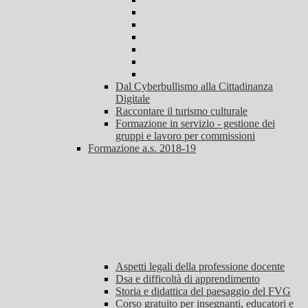
Dal Cyberbullismo alla Cittadinanza
Digitale
Raccontare il turismo culturale
Formazione in servizio - gestione dei
gruppi e lavoro per commissioni
Formazione a.s. 2018-19
Aspetti legali della professione docente
Dsa e difficoltà di apprendimento
Storia e didattica del paesaggio del FVG
Corso gratuito per insegnanti, educatori e