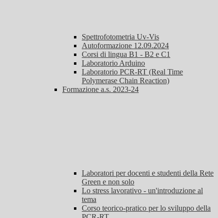
Spettrofotometria Uv-Vis
Autoformazione 12.09.2024
Corsi di lingua B1 - B2 e C1
Laboratorio Arduino
Laboratorio PCR-RT (Real Time
Polymerase Chain Reaction)
Formazione a.s. 2023-24
Laboratori per docenti e studenti della Rete
Green e non solo
Lo stress lavorativo - un'introduzione al
tema
Corso teorico-pratico per lo sviluppo della
PCR-RT