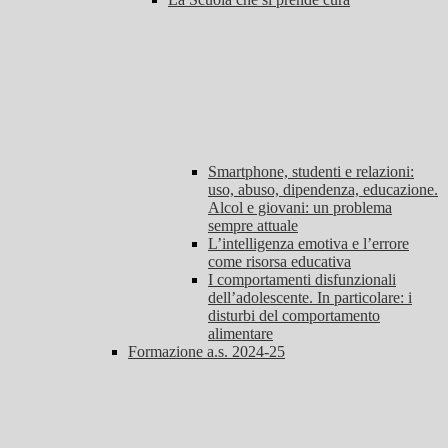
Smartphone, studenti e relazioni:
uso, abuso, dipendenza, educazione.
Alcol e giovani: un problema
sempre attuale
L’intelligenza emotiva e l’errore
come risorsa educativa
I comportamenti disfunzionali
dell’adolescente. In particolare: i
disturbi del comportamento
alimentare
Formazione a.s. 2024-25