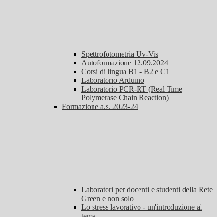
Spettrofotometria Uv-Vis
Autoformazione 12.09.2024
Corsi di lingua B1 - B2 e C1
Laboratorio Arduino
Laboratorio PCR-RT (Real Time
Polymerase Chain Reaction)
Formazione a.s. 2023-24
Laboratori per docenti e studenti della Rete
Green e non solo
Lo stress lavorativo - un'introduzione al
tema