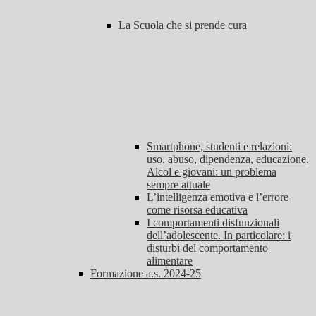
La Scuola che si prende cura
Smartphone, studenti e relazioni:
uso, abuso, dipendenza, educazione.
Alcol e giovani: un problema
sempre attuale
L’intelligenza emotiva e l’errore
come risorsa educativa
I comportamenti disfunzionali
dell’adolescente. In particolare: i
disturbi del comportamento
alimentare
Formazione a.s. 2024-25