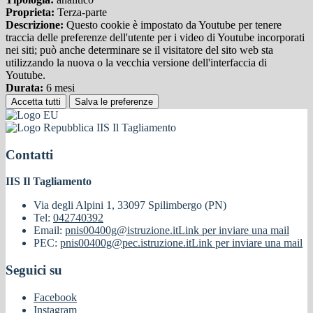
Proprieta:
Terza-parte
Descrizione:
Questo cookie è impostato da Youtube per tenere
traccia delle preferenze dell'utente per i video di Youtube incorporati
nei siti; può anche determinare se il visitatore del sito web sta
utilizzando la nuova o la vecchia versione dell'interfaccia di
Youtube.
Durata:
6 mesi
Accetta tutti
Salva le preferenze
IIS Il Tagliamento
Contatti
IIS Il Tagliamento
Via degli Alpini 1, 33097 Spilimbergo (PN)
Tel:
042740392
Email:
pnis00400g@istruzione.it
Link per inviare una mail
PEC:
pnis00400g@pec.istruzione.it
Link per inviare una mail
Seguici su
Facebook
Instagram