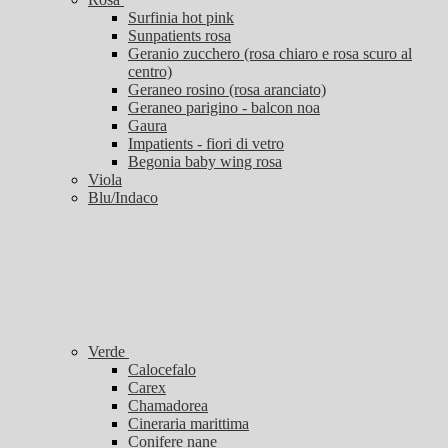
Surfinia hot pink
Sunpatients rosa
Geranio zucchero (rosa chiaro e rosa scuro al
centro)
Geraneo rosino (rosa aranciato)
Geraneo parigino - balcon noa
Gaura
Impatients - fiori di vetro
Begonia baby wing rosa
Viola
Blu/Indaco
Verde
Calocefalo
Carex
Chamadorea
Cineraria marittima
Conifere nane