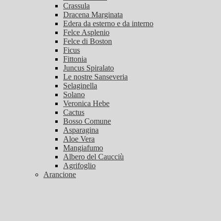
Crassula
Dracena Marginata
Edera da esterno e da interno
Felce Asplenio
Felce di Boston
Ficus
Fittonia
Juncus Spiralato
Le nostre Sanseveria
Selaginella
Solano
Veronica Hebe
Cactus
Bosso Comune
Asparagina
Aloe Vera
Mangiafumo
Albero del Caucciù
Agrifoglio
Arancione