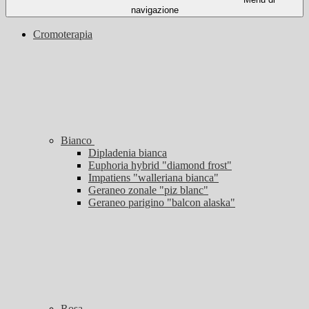
navigazione
Cromoterapia
Bianco
Dipladenia bianca
Euphoria hybrid "diamond frost"
Impatiens "walleriana bianca"
Geraneo zonale "piz blanc"
Geraneo parigino "balcon alaska"
Rosa