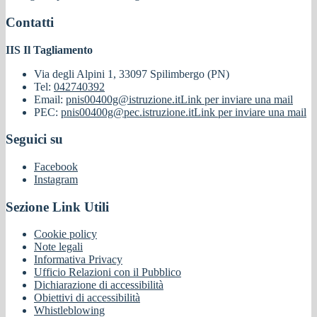
Contatti
IIS Il Tagliamento
Via degli Alpini 1, 33097 Spilimbergo (PN)
Tel:
042740392
Email:
pnis00400g@istruzione.it
Link per inviare una mail
PEC:
pnis00400g@pec.istruzione.it
Link per inviare una mail
Seguici su
Facebook
Instagram
Sezione Link Utili
Cookie policy
Note legali
Informativa Privacy
Ufficio Relazioni con il Pubblico
Dichiarazione di accessibilità
Obiettivi di accessibilità
Whistleblowing