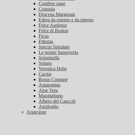
Conifere nane
Crassula
Dracena Marginata
Edera da esterno e da interno
Felce Asplenio
Felce di Boston
Ficus
Fittonia
Juncus Spiralato
Le nostre Sanseveria
Selaginella
Solano
Veronica Hebe
Cactus
Bosso Comune
Asparagina
Aloe Vera
Mangiafumo
Albero del Caucciù
Agrifoglio
Arancione