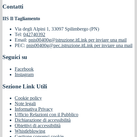
Contatti
IIS Il Tagliamento
Via degli Alpini 1, 33097 Spilimbergo (PN)
Tel:
042740392
Email:
pnis00400g@istruzione.it
Link per inviare una mail
PEC:
pnis00400g@pec.istruzione.it
Link per inviare una mail
Seguici su
Facebook
Instagram
Sezione Link Utili
Cookie policy
Note legali
Informativa Privacy
Ufficio Relazioni con il Pubblico
Dichiarazione di accessibilità
Obiettivi di accessibilità
Whistleblowing
Gestione consensi cookie