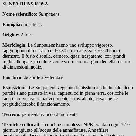
SUNPATIENS ROSA
Nome scientifico:
Sunpatiens
Famiglia:
Impatiens
Origine:
Africa
Morfologia
:
Le Sunpatiens hanno uno sviluppo vigoroso,
raggiungono dimensioni di 60-80 cm di altezza e 50-60 cm di
diametro. Il fusto è sottile, carnoso, quasi trasparente, con grandi
foglie allungate, di colore verde scuro con margine dentellato e fiori
di dimensioni medie.
Fioritura
:
d
a aprile a settembre
Esposizione
:
Le Sunpatiens vegetano benissimo anche in sole pieno
purché siano piantate in vasi capienti od in piena terra, cosicché le
radici non vengano mai veramente surriscaldate, cosa che ne
pregiudicherebbe il funzionamento.
Terreno:
permeabile, ricco di nutrienti.
Tecniche colturali
: il concime complesso NPK, va dato ogni 7-10
giorni, aggiunto all’acqua delle annaffiature.
Annaffiare
regolarmente, lasciando asciugare la pianta tra un annaffiatura e