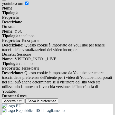
youtube.com
Nome
Tipologia
Proprieta
Descrizione
Durata
Nome:
YSC
Tipologia:
analitico
Proprieta:
Terza-parte
Descrizione:
Questo cookie è impostato da YouTube per tenere
traccia delle visualizzazioni dei video incorporati.
Durata:
Sessione
Nome:
VISITOR_INFO1_LIVE
Tipologia:
analitico
Proprieta:
Terza-parte
Descrizione:
Questo cookie è impostato da Youtube per tenere
traccia delle preferenze dell'utente per i video di Youtube incorporati
nei siti; può anche determinare se il visitatore del sito web sta
utilizzando la nuova o la vecchia versione dell'interfaccia di
Youtube.
Durata:
6 mesi
Accetta tutti
Salva le preferenze
IIS Il Tagliamento