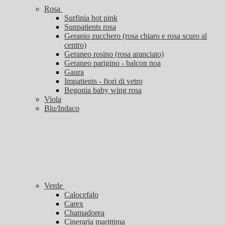
Rosa
Surfinia hot pink
Sunpatients rosa
Geranio zucchero (rosa chiaro e rosa scuro al
centro)
Geraneo rosino (rosa aranciato)
Geraneo parigino - balcon noa
Gaura
Impatients - fiori di vetro
Begonia baby wing rosa
Viola
Blu/Indaco
Verde
Calocefalo
Carex
Chamadorea
Cineraria marittima