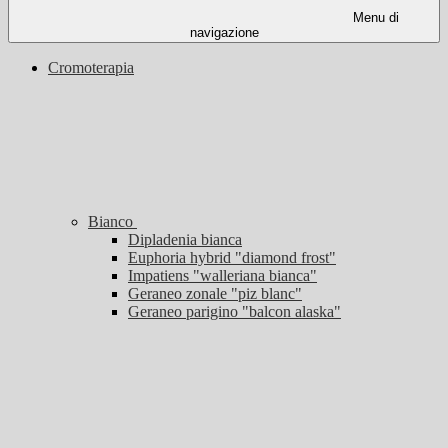
Menu di
navigazione
Cromoterapia
Bianco
Dipladenia bianca
Euphoria hybrid "diamond frost"
Impatiens "walleriana bianca"
Geraneo zonale "piz blanc"
Geraneo parigino "balcon alaska"