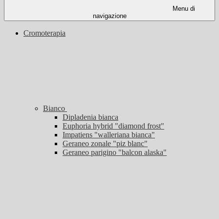
Menu di
navigazione
Cromoterapia
Bianco
Dipladenia bianca
Euphoria hybrid "diamond frost"
Impatiens "walleriana bianca"
Geraneo zonale "piz blanc"
Geraneo parigino "balcon alaska"