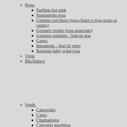
Rosa
Surfinia hot pink
Sunpatients rosa
Geranio zucchero (rosa chiaro e rosa scuro al
centro)
Geraneo rosino (rosa aranciato)
Geraneo parigino - balcon noa
Gaura
Impatients - fiori di vetro
Begonia baby wing rosa
Viola
Blu/Indaco
Verde
Calocefalo
Carex
Chamadorea
Cineraria marittima