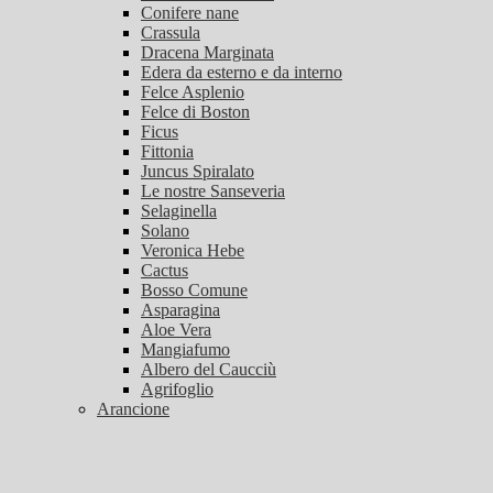
Conifere nane
Crassula
Dracena Marginata
Edera da esterno e da interno
Felce Asplenio
Felce di Boston
Ficus
Fittonia
Juncus Spiralato
Le nostre Sanseveria
Selaginella
Solano
Veronica Hebe
Cactus
Bosso Comune
Asparagina
Aloe Vera
Mangiafumo
Albero del Caucciù
Agrifoglio
Arancione