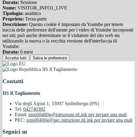
Durata:
Sessione
Nome:
VISITOR_INFO1_LIVE
Tipologia:
analitico
Proprieta:
Terza-parte
Descrizione:
Questo cookie è impostato da Youtube per tenere
traccia delle preferenze dell'utente per i video di Youtube incorporati
nei siti; può anche determinare se il visitatore del sito web sta
utilizzando la nuova o la vecchia versione dell'interfaccia di
Youtube.
Durata:
6 mesi
Accetta tutti
Salva le preferenze
IIS Il Tagliamento
Contatti
IIS Il Tagliamento
Via degli Alpini 1, 33097 Spilimbergo (PN)
Tel:
042740392
Email:
pnis00400g@istruzione.it
Link per inviare una mail
PEC:
pnis00400g@pec.istruzione.it
Link per inviare una mail
Seguici su