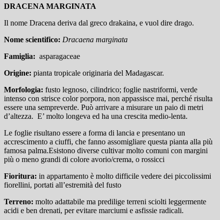
DRACENA MARGINATA
Il nome Dracena deriva dal greco drakaina, e vuol dire drago.
Nome scientifico:
Dracaena marginata
Famiglia:
asparagaceae
Origine:
pianta tropicale originaria del Madagascar.
Morfologia:
fusto legnoso, cilindrico; foglie nastriformi, verde
intenso con strisce color porpora, non appassisce mai, perché risulta
essere una sempreverde. Può arrivare a misurare un paio di metri
d’altezza.
E’ molto longeva ed ha una crescita medio-lenta.
Le foglie risultano essere a forma di lancia e presentano un
accrescimento a ciuffi, che fanno assomigliare questa pianta alla più
famosa palma.
Esistono diverse cultivar molto comuni con margini
più o meno grandi di colore avorio/crema, o rossicci
Fioritura:
in appartamento è molto difficile vedere dei piccolissimi
fiorellini, portati all’estremità del fusto
Terreno:
molto adattabile ma predilige terreni sciolti leggermente
acidi e ben drenati, per evitare marciumi e asfissie radicali.