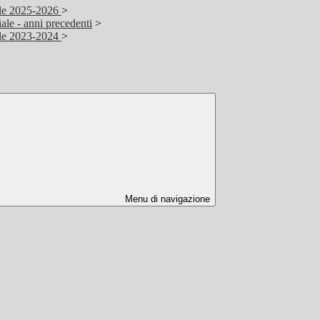
ale 2025-2026
>
ale - anni precedenti
>
ale 2023-2024
>
Menu di navigazione