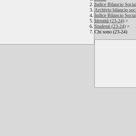
Indice Bilancio Soci
Archivio bilancio soci
Indice Bilancio Soci
Identità (23-24)
>
Studenti (23-24)
>
Chi sono (23-24)