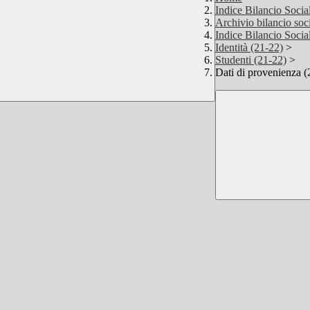
Indice Bilancio Soci
Archivio bilancio soci
Indice Bilancio Soci
Identità (21-22)
>
Studenti (21-22)
>
Dati di provenienza (