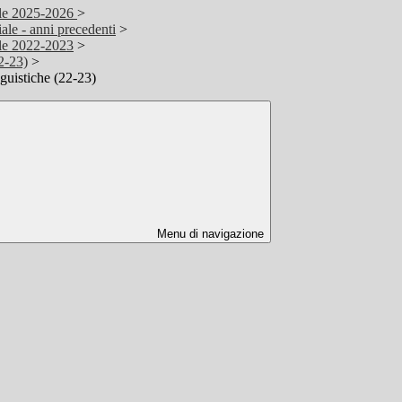
ale 2025-2026
>
ale - anni precedenti
>
ale 2022-2023
>
2-23)
>
guistiche (22-23)
Menu di navigazione