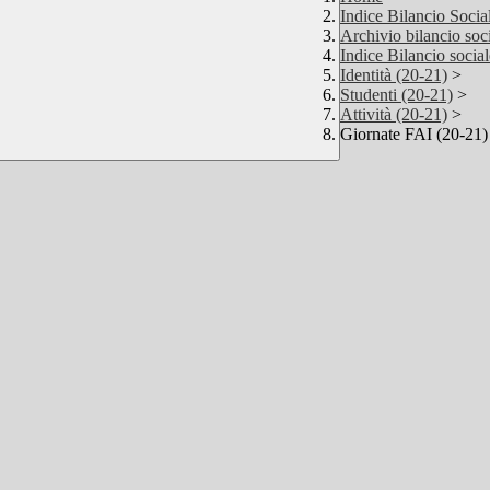
Indice Bilancio Soci
Archivio bilancio soci
Indice Bilancio soci
Identità (20-21)
>
Studenti (20-21)
>
Attività (20-21)
>
Giornate FAI (20-21)