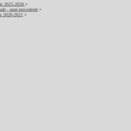
ale 2025-2026
>
ale - anni precedenti
>
ale 2020-2021
>