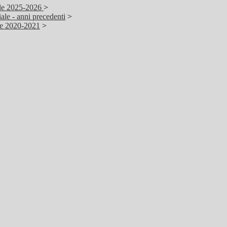
ale 2025-2026
>
ale - anni precedenti
>
ale 2020-2021
>