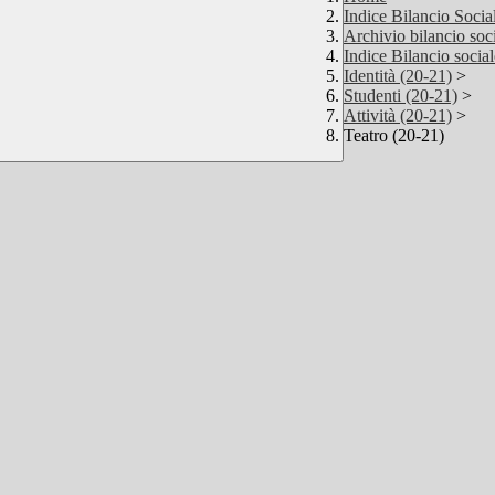
Indice Bilancio Soci
Archivio bilancio soci
Indice Bilancio soci
Identità (20-21)
>
Studenti (20-21)
>
Attività (20-21)
>
Teatro (20-21)