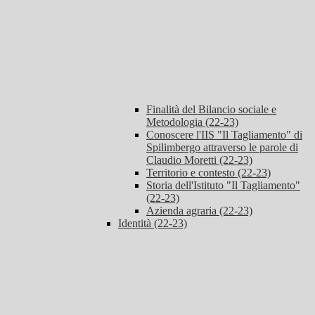
Finalità del Bilancio sociale e
Metodologia (22-23)
Conoscere l'IIS "Il Tagliamento" di
Spilimbergo attraverso le parole di
Claudio Moretti (22-23)
Territorio e contesto (22-23)
Storia dell'Istituto "Il Tagliamento"
(22-23)
Azienda agraria (22-23)
Identità (22-23)