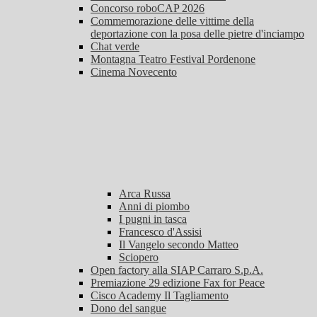
Concorso roboCAP 2026
Commemorazione delle vittime della
deportazione con la posa delle pietre d'inciampo
Chat verde
Montagna Teatro Festival Pordenone
Cinema Novecento
Arca Russa
Anni di piombo
I pugni in tasca
Francesco d'Assisi
Il Vangelo secondo Matteo
Sciopero
Open factory alla SIAP Carraro S.p.A.
Premiazione 29 edizione Fax for Peace
Cisco Academy Il Tagliamento
Dono del sangue