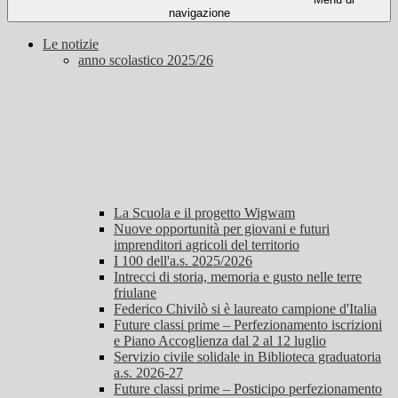
navigazione
Le notizie
anno scolastico 2025/26
La Scuola e il progetto Wigwam
Nuove opportunità per giovani e futuri
imprenditori agricoli del territorio
I 100 dell'a.s. 2025/2026
Intrecci di storia, memoria e gusto nelle terre
friulane
Federico Chivilò si è laureato campione d'Italia
Future classi prime – Perfezionamento iscrizioni
e Piano Accoglienza dal 2 al 12 luglio
Servizio civile solidale in Biblioteca graduatoria
a.s. 2026-27
Future classi prime – Posticipo perfezionamento