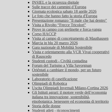
INSIEL e la sicurezza digitale
Sulle tracce dei cammini d’Europa
Giornata ecologica sabato 18 aprile 2026
Le foto che hanno fatto la storia d'Europa
Presentazione romanzo "Il male che hai dentro"
Visita a Rivolto “Frecce Tricolori”
Prove in campo con grelinette e forca-vanga
Corso HACCP
Visita al campo di concetramento di Mauthausen
Marcia in blu 20 marzo 2026
Gara nazionale di Mobilità Sostenibile
Visita e orientamento alla VCR Vivai cooperativi
di Rauscedo
Studenti custodi - Civiltà contadina
Forum del Turismo a Villa Savorgnan
Oriéntati a cambiare il mondo, per un futuro
sostenibile
Laboratorio di caseificazione
Olimpiadi di Robotica
Uscita Olimpiadi Invernali Milano-Cortina 2026
Gli Istituti agrari: il motore verde dell’economia
italiana tra innovazione, sostenibilità,
etnobotanica, benessere ed economia di territorio
Storia delle donne
Studenti atleti - riconoscimenti