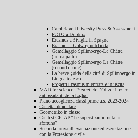
Cambridge University Press & Assessment
PCTO a Dublino
Erasmus a Siviglia in Spagna
Erasmus a Galway in Irlanda
Gemellaggio Spilimbergo-La Châtre
(prima parte)
Gemellaggio Spilimbergo-La Châtre
(seconda parte)
La breve guida della città di Spilimbergo in
Lingua tedesca
Progetti Erasmus in entrata e in uscita
MAD for science: “Segreti dell’Olivo: i poteri
antiossidanti della foglia”
Piano accoglienza classi prime a.s. 2023-2024
Colletta alimentare
Geometriko in classe
Contest CICAP "Le superstizioni portano
sfortuna?"
Seconda prova di evacuazione ed esercitazione
con la Protezione civile