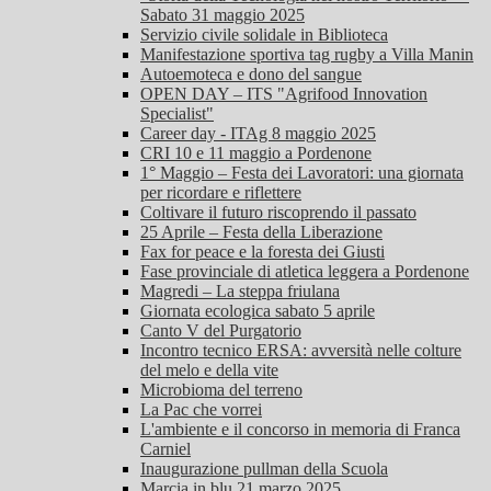
Sabato 31 maggio 2025
Servizio civile solidale in Biblioteca
Manifestazione sportiva tag rugby a Villa Manin
Autoemoteca e dono del sangue
OPEN DAY – ITS "Agrifood Innovation
Specialist"
Career day - ITAg 8 maggio 2025
CRI 10 e 11 maggio a Pordenone
1° Maggio – Festa dei Lavoratori: una giornata
per ricordare e riflettere
Coltivare il futuro riscoprendo il passato
25 Aprile – Festa della Liberazione
Fax for peace e la foresta dei Giusti
Fase provinciale di atletica leggera a Pordenone
Magredi – La steppa friulana
Giornata ecologica sabato 5 aprile
Canto V del Purgatorio
Incontro tecnico ERSA: avversità nelle colture
del melo e della vite
Microbioma del terreno
La Pac che vorrei
L'ambiente e il concorso in memoria di Franca
Carniel
Inaugurazione pullman della Scuola
Marcia in blu 21 marzo 2025