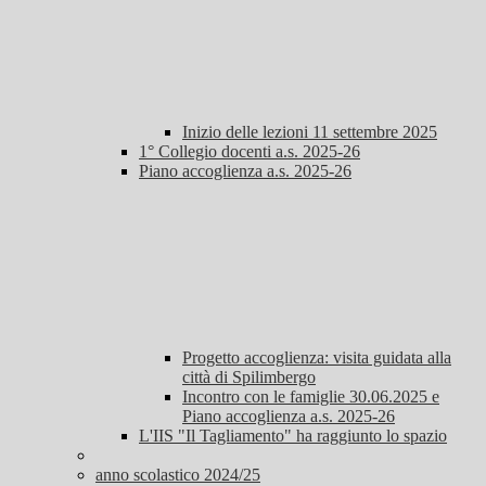
Inizio delle lezioni 11 settembre 2025
1° Collegio docenti a.s. 2025-26
Piano accoglienza a.s. 2025-26
Progetto accoglienza: visita guidata alla
città di Spilimbergo
Incontro con le famiglie 30.06.2025 e
Piano accoglienza a.s. 2025-26
L'IIS "Il Tagliamento" ha raggiunto lo spazio
anno scolastico 2024/25