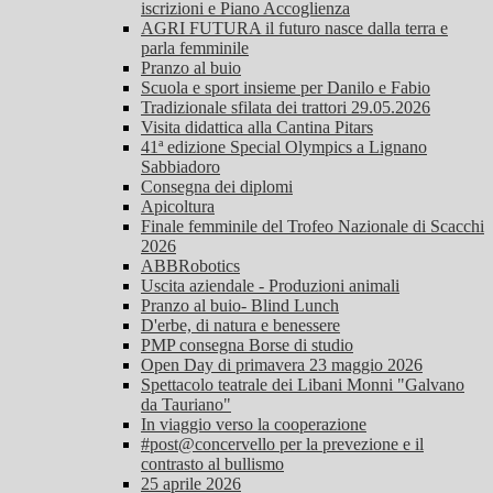
iscrizioni e Piano Accoglienza
AGRI FUTURA il futuro nasce dalla terra e
parla femminile
Pranzo al buio
Scuola e sport insieme per Danilo e Fabio
Tradizionale sfilata dei trattori 29.05.2026
Visita didattica alla Cantina Pitars
41ª edizione Special Olympics a Lignano
Sabbiadoro
Consegna dei diplomi
Apicoltura
Finale femminile del Trofeo Nazionale di Scacchi
2026
ABBRobotics
Uscita aziendale - Produzioni animali
Pranzo al buio- Blind Lunch
D'erbe, di natura e benessere
PMP consegna Borse di studio
Open Day di primavera 23 maggio 2026
Spettacolo teatrale dei Libani Monni "Galvano
da Tauriano"
In viaggio verso la cooperazione
#post@concervello per la prevezione e il
contrasto al bullismo
25 aprile 2026