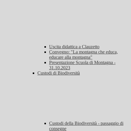
Uscita didattica a Clauzetto
Convegno: "La montagna che educa,
educare alla montagna"
Presentazione Scuola di Montagna -
31.10.2023
Custodi di Biodiversità
Custodi della Biodiversità - passaggio di
consegne