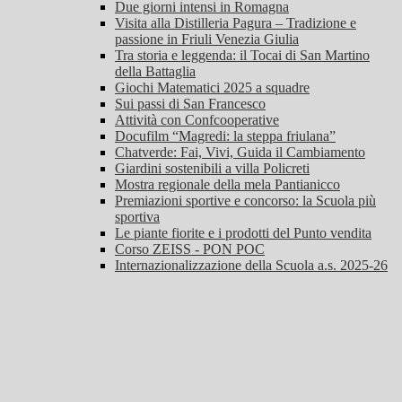
Due giorni intensi in Romagna
Visita alla Distilleria Pagura – Tradizione e
passione in Friuli Venezia Giulia
Tra storia e leggenda: il Tocai di San Martino
della Battaglia
Giochi Matematici 2025 a squadre
Sui passi di San Francesco
Attività con Confcooperative
Docufilm “Magredi: la steppa friulana”
Chatverde: Fai, Vivi, Guida il Cambiamento
Giardini sostenibili a villa Policreti
Mostra regionale della mela Pantianicco
Premiazioni sportive e concorso: la Scuola più
sportiva
Le piante fiorite e i prodotti del Punto vendita
Corso ZEISS - PON POC
Internazionalizzazione della Scuola a.s. 2025-26