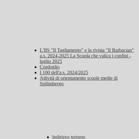
L'IIS "Il Tagliamento" e la rivista "Il Barbacian"
a.s. 2024-2025 La Scuola che valica i confini -
luglio 2025
Cordoglio
I 100 dell'a.s. 2024/2025
Attività di orientamento scuole medie di
Spilimbergo
Indirizzo turismo