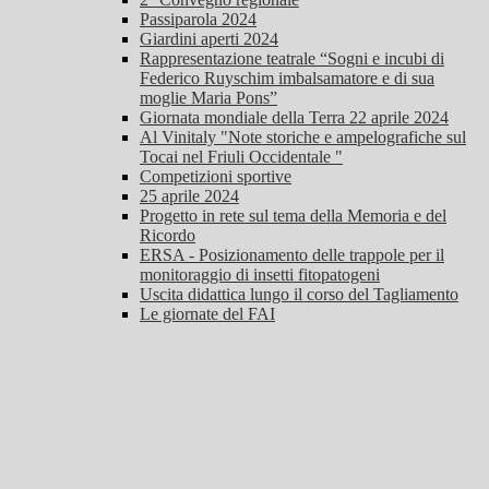
Passiparola 2024
Giardini aperti 2024
Rappresentazione teatrale “Sogni e incubi di
Federico Ruyschim imbalsamatore e di sua
moglie Maria Pons”
Giornata mondiale della Terra 22 aprile 2024
Al Vinitaly "Note storiche e ampelografiche sul
Tocai nel Friuli Occidentale "
Competizioni sportive
25 aprile 2024
Progetto in rete sul tema della Memoria e del
Ricordo
ERSA - Posizionamento delle trappole per il
monitoraggio di insetti fitopatogeni
Uscita didattica lungo il corso del Tagliamento
Le giornate del FAI