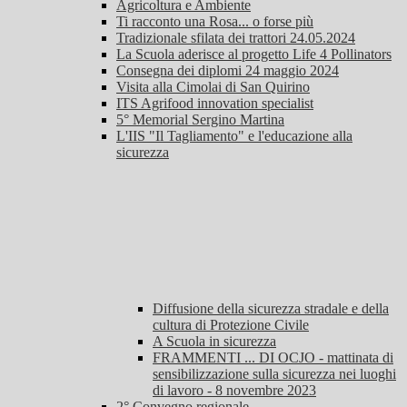
Agricoltura e Ambiente
Ti racconto una Rosa... o forse più
Tradizionale sfilata dei trattori 24.05.2024
La Scuola aderisce al progetto Life 4 Pollinators
Consegna dei diplomi 24 maggio 2024
Visita alla Cimolai di San Quirino
ITS Agrifood innovation specialist
5° Memorial Sergino Martina
L'IIS "Il Tagliamento" e l'educazione alla
sicurezza
Diffusione della sicurezza stradale e della
cultura di Protezione Civile
A Scuola in sicurezza
FRAMMENTI ... DI OCJO - mattinata di
sensibilizzazione sulla sicurezza nei luoghi
di lavoro - 8 novembre 2023
2° Convegno regionale