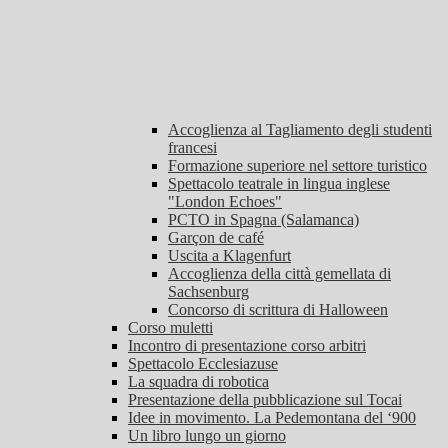
Accoglienza al Tagliamento degli studenti
francesi
Formazione superiore nel settore turistico
Spettacolo teatrale in lingua inglese
"London Echoes"
PCTO in Spagna (Salamanca)
Garçon de café
Uscita a Klagenfurt
Accoglienza della città gemellata di
Sachsenburg
Concorso di scrittura di Halloween
Corso muletti
Incontro di presentazione corso arbitri
Spettacolo Ecclesiazuse
La squadra di robotica
Presentazione della pubblicazione sul Tocai
Idee in movimento. La Pedemontana del ‘900
Un libro lungo un giorno