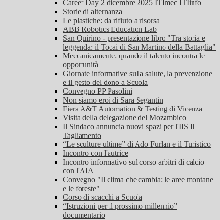
Career Day 2 dicembre 2025 ITImec ITIinfo
Storie di alternanza
Le plastiche: da rifiuto a risorsa
ABB Robotics Education Lab
San Quirino - presentazione libro "Tra storia e
leggenda: il Tocai di San Martino della Battaglia"
Meccanicamente: quando il talento incontra le
opportunità
Giornate informative sulla salute, la prevenzione
e il gesto del dono a Scuola
Convegno PP Pasolini
Non siamo eroi di Sara Segantin
Fiera A&T Automation & Testing di Vicenza
Visita della delegazione del Mozambico
Il Sindaco annuncia nuovi spazi per l'IIS Il
Tagliamento
“Le sculture ultime” di Ado Furlan e il Turistico
Incontro con l'autrice
Incontro informativo sul corso arbitri di calcio
con l'AIA
Convegno "Il clima che cambia: le aree montane
e le foreste"
Corso di scacchi a Scuola
“Istruzioni per il prossimo millennio”
documentario