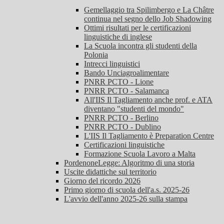
Gemellaggio tra Spilimbergo e La Châtre
continua nel segno dello Job Shadowing
Ottimi risultati per le certificazioni
linguistiche di inglese
La Scuola incontra gli studenti della
Polonia
Intrecci linguistici
Bando Unciagroalimentare
PNRR PCTO - Lione
PNRR PCTO - Salamanca
All'IIS Il Tagliamento anche prof. e ATA
diventano "studenti del mondo"
PNRR PCTO - Berlino
PNRR PCTO - Dublino
L'IIS Il Tagliamento è Preparation Centre
Certificazioni linguistiche
Formazione Scuola Lavoro a Malta
PordenoneLegge: Algoritmo di una storia
Uscite didattiche sul territorio
Giorno del ricordo 2026
Primo giorno di scuola dell'a.s. 2025-26
L'avvio dell'anno 2025-26 sulla stampa