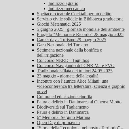
Indirizzo agrario
Indirizzo meccanico
Spettacolo teatrale Cocktail per un delitto
Servizio civile solidale in Biblioteca graduatoria
Giochi Matematici 2025
5 giugno 2025 - giornata mondiale dell'ambiente
Progetto "Memoria e Ricordo" 28 maggio 2025
Career day - Turismo 29 maggio 2025
Gara Nazionale del Turismo
Settimana nazionale della bonifica e
dell'irrigazione
Concorso NERD - Taglithos
Concorso Navigando del CNR Mare FVG
Tradizionale sfilata dei trattori 24.05.2025
23 maggio - giornata della legalità
Incontro con l’autrice Alice Milani: una
videoconferenza tra letteratura, scienza e graphic
novel
Cultura ed educazione cinofila
Paura e delirio in Danimarca al Cinema Miotto
Biodiversità sul Tagliamento
Paura e delirio in Danimarca
6° Memorial Sergino Martina
Open Day di primavera
“Storia della Tecnologia nel nostro Territorio” –