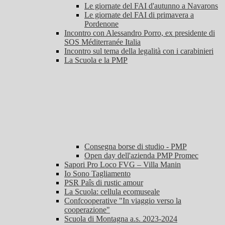
Le giornate del FAI d'autunno a Navarons
Le giornate del FAI di primavera a
Pordenone
Incontro con Alessandro Porro, ex presidente di
SOS Méditerranée Italia
Incontro sul tema della legalità con i carabinieri
La Scuola e la PMP
Consegna borse di studio - PMP
Open day dell'azienda PMP Promec
Sapori Pro Loco FVG – Villa Manin
Io Sono Tagliamento
PSR Paîs di rustic amour
La Scuola: cellula ecomuseale
Confcooperative "In viaggio verso la
cooperazione"
Scuola di Montagna a.s. 2023-2024