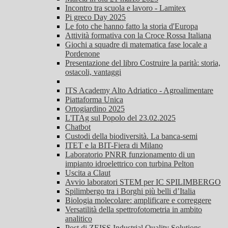
Incontro tra scuola e lavoro - Lamitex
Pi greco Day 2025
Le foto che hanno fatto la storia d'Europa
Attività formativa con la Croce Rossa Italiana
Giochi a squadre di matematica fase locale a
Pordenone
Presentazione del libro Costruire la parità: storia,
ostacoli, vantaggi
ITS Academy Alto Adriatico - Agroalimentare
Piattaforma Unica
Ortogiardino 2025
L'ITAg sul Popolo del 23.02.2025
Chatbot
Custodi della biodiversità. La banca-semi
ITET e la BIT-Fiera di Milano
Laboratorio PNRR funzionamento di un
impianto idroelettrico con turbina Pelton
Uscita a Claut
Avvio laboratori STEM per IC SPILIMBERGO
Spilimbergo tra i Borghi più belli d’Italia
Biologia molecolare: amplificare e correggere
Versatilità della spettrofotometria in ambito
analitico
Post di ZEISS Industrial Quality Solutions