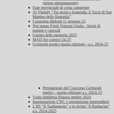
(primo appuntamento)
Fase provinciale di corsa campestre
Al Vinitaly "Tra storia e leggenda: il Tocai di San
Martino della Battaglia"
Consegna diplomi 11 gennaio 25
Noi siamo Friuli Venezia Giulia - Storie di
uomini e caporali
Giorno della memoria 2025
MAD for science 24-25
Germogli poetici quarta edizione - a.s. 2024-25
Premiazione del Concorso Germogli
poetici - quarta edizione a.s. 2024-25
Visita distilleria Pagura ottobre 2024
Inaugurazione CNC e premiazione imprenditori
L'IIS "Il Tagliamento" e la rivista "Il Barbacian"
a.s. 2024-2025