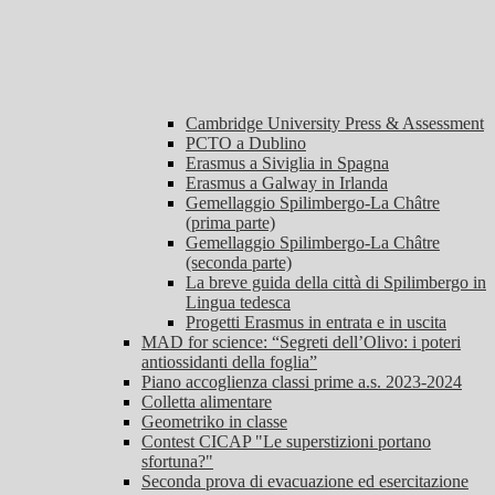
Cambridge University Press & Assessment
PCTO a Dublino
Erasmus a Siviglia in Spagna
Erasmus a Galway in Irlanda
Gemellaggio Spilimbergo-La Châtre
(prima parte)
Gemellaggio Spilimbergo-La Châtre
(seconda parte)
La breve guida della città di Spilimbergo in
Lingua tedesca
Progetti Erasmus in entrata e in uscita
MAD for science: “Segreti dell’Olivo: i poteri
antiossidanti della foglia”
Piano accoglienza classi prime a.s. 2023-2024
Colletta alimentare
Geometriko in classe
Contest CICAP "Le superstizioni portano
sfortuna?"
Seconda prova di evacuazione ed esercitazione