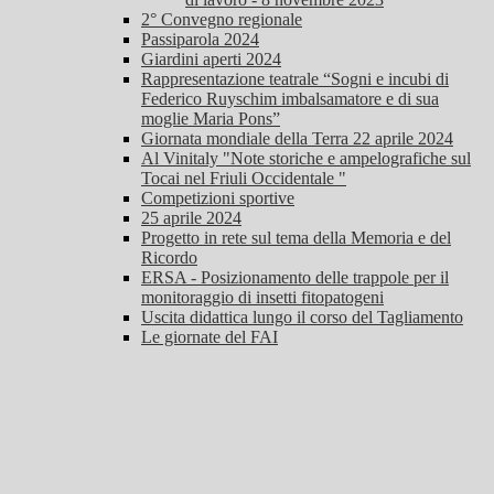
2° Convegno regionale
Passiparola 2024
Giardini aperti 2024
Rappresentazione teatrale “Sogni e incubi di
Federico Ruyschim imbalsamatore e di sua
moglie Maria Pons”
Giornata mondiale della Terra 22 aprile 2024
Al Vinitaly "Note storiche e ampelografiche sul
Tocai nel Friuli Occidentale "
Competizioni sportive
25 aprile 2024
Progetto in rete sul tema della Memoria e del
Ricordo
ERSA - Posizionamento delle trappole per il
monitoraggio di insetti fitopatogeni
Uscita didattica lungo il corso del Tagliamento
Le giornate del FAI