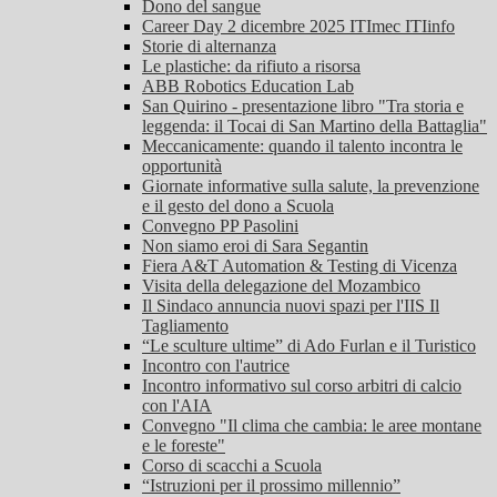
Dono del sangue
Career Day 2 dicembre 2025 ITImec ITIinfo
Storie di alternanza
Le plastiche: da rifiuto a risorsa
ABB Robotics Education Lab
San Quirino - presentazione libro "Tra storia e
leggenda: il Tocai di San Martino della Battaglia"
Meccanicamente: quando il talento incontra le
opportunità
Giornate informative sulla salute, la prevenzione
e il gesto del dono a Scuola
Convegno PP Pasolini
Non siamo eroi di Sara Segantin
Fiera A&T Automation & Testing di Vicenza
Visita della delegazione del Mozambico
Il Sindaco annuncia nuovi spazi per l'IIS Il
Tagliamento
“Le sculture ultime” di Ado Furlan e il Turistico
Incontro con l'autrice
Incontro informativo sul corso arbitri di calcio
con l'AIA
Convegno "Il clima che cambia: le aree montane
e le foreste"
Corso di scacchi a Scuola
“Istruzioni per il prossimo millennio”