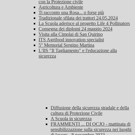
con la Protezione civile
Agricoltura e Ambiente
Ti racconto una Rosa... o forse più
Tradizionale sfilata dei trattori 24.05.2024
La Scuola aderisce al progetto Life 4 Pollinators
Consegna dei diplomi 24 maggio 2024
Visita alla Cimolai di San Quirino
ITS Agrifood innovation specialist
5° Memorial Sergino Martina
L'IIS "Il Tagliamento" e l'educazione alla
sicurezza
Diffusione della sicurezza stradale e della
cultura di Protezione Civile
A Scuola in sicurezza
FRAMMENTI ... DI OCJO - mattinata di
sensibilizzazione sulla sicurezza nei luoghi
di lavoro - 8 novembre 2023