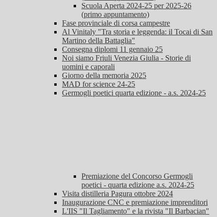
Scuola Aperta 2024-25 per 2025-26
(primo appuntamento)
Fase provinciale di corsa campestre
Al Vinitaly "Tra storia e leggenda: il Tocai di San
Martino della Battaglia"
Consegna diplomi 11 gennaio 25
Noi siamo Friuli Venezia Giulia - Storie di
uomini e caporali
Giorno della memoria 2025
MAD for science 24-25
Germogli poetici quarta edizione - a.s. 2024-25
Premiazione del Concorso Germogli
poetici - quarta edizione a.s. 2024-25
Visita distilleria Pagura ottobre 2024
Inaugurazione CNC e premiazione imprenditori
L'IIS "Il Tagliamento" e la rivista "Il Barbacian"