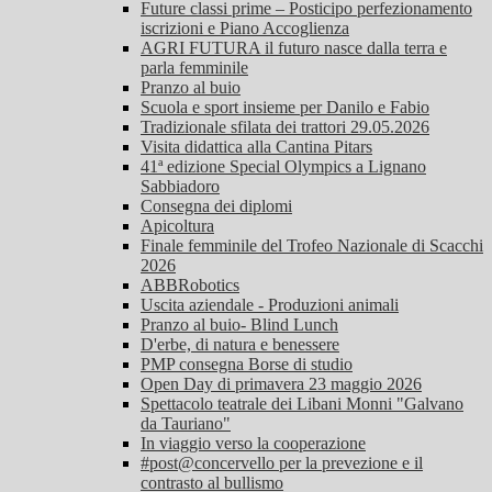
Future classi prime – Posticipo perfezionamento
iscrizioni e Piano Accoglienza
AGRI FUTURA il futuro nasce dalla terra e
parla femminile
Pranzo al buio
Scuola e sport insieme per Danilo e Fabio
Tradizionale sfilata dei trattori 29.05.2026
Visita didattica alla Cantina Pitars
41ª edizione Special Olympics a Lignano
Sabbiadoro
Consegna dei diplomi
Apicoltura
Finale femminile del Trofeo Nazionale di Scacchi
2026
ABBRobotics
Uscita aziendale - Produzioni animali
Pranzo al buio- Blind Lunch
D'erbe, di natura e benessere
PMP consegna Borse di studio
Open Day di primavera 23 maggio 2026
Spettacolo teatrale dei Libani Monni "Galvano
da Tauriano"
In viaggio verso la cooperazione
#post@concervello per la prevezione e il
contrasto al bullismo