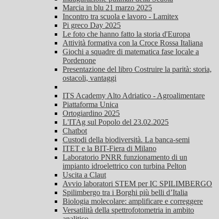
Marcia in blu 21 marzo 2025
Incontro tra scuola e lavoro - Lamitex
Pi greco Day 2025
Le foto che hanno fatto la storia d'Europa
Attività formativa con la Croce Rossa Italiana
Giochi a squadre di matematica fase locale a
Pordenone
Presentazione del libro Costruire la parità: storia,
ostacoli, vantaggi
ITS Academy Alto Adriatico - Agroalimentare
Piattaforma Unica
Ortogiardino 2025
L'ITAg sul Popolo del 23.02.2025
Chatbot
Custodi della biodiversità. La banca-semi
ITET e la BIT-Fiera di Milano
Laboratorio PNRR funzionamento di un
impianto idroelettrico con turbina Pelton
Uscita a Claut
Avvio laboratori STEM per IC SPILIMBERGO
Spilimbergo tra i Borghi più belli d’Italia
Biologia molecolare: amplificare e correggere
Versatilità della spettrofotometria in ambito
analitico