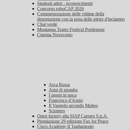
Studenti atleti - riconoscimenti
Concorso roboCAP 2026
Commemorazione delle vittime della
deportazione con la posa delle pietre d'inciampo
Chat verde
Montagna Teatro Festival Pordenone
Cinema Novecento
Arca Russa
Anni di piombo
I pugni in tasca
Francesco d'Assisi
Il Vangelo secondo Matteo
Sciopero
Open factory alla SIAP Carraro S.p.A.
Premiazione 29 edizione Fax for Peace
Cisco Academy Il Tagliamento