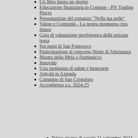
Un libro lungo un giorno
Educazione finanziaria in Comune - PN Trading
Places
Presentazione del romanzo "Nella tua pelle"
Valore e Comunità - La nostra montagna crea
futuro
Gara di valutazione morfologica della pezzata
rossa
Sui passi di San Francesco
Partecipazione al concorso Storie di Alternanza
Mostra della Mela a Pantianicco
Innovalp
Una montagna di salute e benessere
Attività in Azienda
Cammino di San Cristoforo
Accoglienza a.s. 2024-25
Primo giorno di scuola 11 settembre 2024