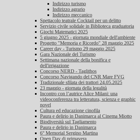
Indirizzo turismo
Indirizzo agrario
Indirizzo meccanico
Spettacolo teatrale Cocktail per un delitto
Servizio civile solidale in Biblioteca graduatoria
Giochi Matematici 2025
5 giugno 2025 - giornata mondiale dell'ambiente
Progetto "Memoria e Ricordo" 28 maggio 2025
Career day - Turismo 29 maggio 2025
Gara Nazionale del Turismo
Settimana nazionale della bonifica e
dell'irrigazione
Concorso NERD - Taglithos
Concorso Navigando del CNR Mare FVG
Tradizionale sfilata dei trattori 24.05.2025
23 maggio - giornata della legalità
Incontro con l’autrice Alice Milani: una
videoconferenza tra letteratura, scienza e graphic
novel
Cultura ed educazione cinofila
Paura e delirio in Danimarca al Cinema Miotto
Biodiversità sul Tagliamento
Paura e delirio in Danimarca
6° Memorial Sergino Martina
Open Day di primavera