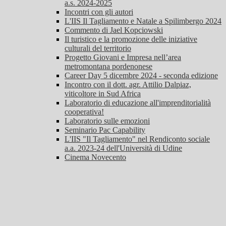
a.s. 2024-2025
Incontri con gli autori
L'IIS Il Tagliamento e Natale a Spilimbergo 2024
Commento di Jael Kopciowski
Il turistico e la promozione delle iniziative
culturali del territorio
Progetto Giovani e Impresa nell’area
metromontana pordenonese
Career Day 5 dicembre 2024 - seconda edizione
Incontro con il dott. agr. Attilio Dalpiaz,
viticoltore in Sud Africa
Laboratorio di educazione all'imprenditorialità
cooperativa!
Laboratorio sulle emozioni
Seminario Pac Capability
L'IIS "Il Tagliamento" nel Rendiconto sociale
a.a. 2023-24 dell'Università di Udine
Cinema Novecento