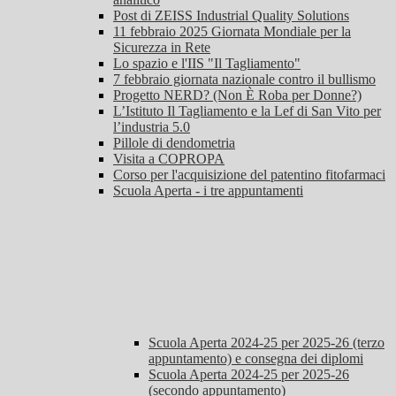
Post di ZEISS Industrial Quality Solutions
11 febbraio 2025 Giornata Mondiale per la
Sicurezza in Rete
Lo spazio e l'IIS "Il Tagliamento"
7 febbraio giornata nazionale contro il bullismo
Progetto NERD? (Non È Roba per Donne?)
L’Istituto Il Tagliamento e la Lef di San Vito per
l’industria 5.0
Pillole di dendometria
Visita a COPROPA
Corso per l'acquisizione del patentino fitofarmaci
Scuola Aperta - i tre appuntamenti
Scuola Aperta 2024-25 per 2025-26 (terzo
appuntamento) e consegna dei diplomi
Scuola Aperta 2024-25 per 2025-26
(secondo appuntamento)