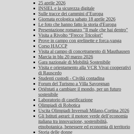
25 aprile 2026
INSIEL e la sicurezza digitale
Sulle tracce dei cammini d’Europa
Giornata ecologica sabato 18 aprile 2026
Le foto che hanno fatto la storia d'Europa
Presentazione romanzo "Il male che hai dentro"
Visita a Rivolto “Frecce Tricolori”
Prove in campo con grelinette e forca-vanga
Corso HACCP
Visita al campo di concetramento di Mauthausen
Marcia in blu 20 marzo 2026
Gara nazionale di Mobilità Sostenibile
Visita e orientamento alla VCR Vivai cooperativi
di Rauscedo
Studenti custodi - Civiltà contadina
Forum del Turismo a Villa Savorgnan
Oriéntati a cambiare il mondo, per un futuro
sostenibile
Laboratorio di caseificazione
Olimpiadi di Robotica
Uscita Olimpiadi Invernali Milano-Cortina 2026
Gli Istituti agrari: il motore verde dell’economia
italiana tra innovazione, sostenibilità,
etnobotanica, benessere ed economia di territorio
Storia delle donne