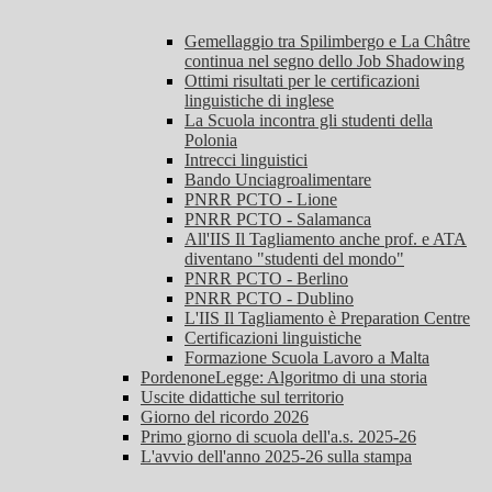
Gemellaggio tra Spilimbergo e La Châtre
continua nel segno dello Job Shadowing
Ottimi risultati per le certificazioni
linguistiche di inglese
La Scuola incontra gli studenti della
Polonia
Intrecci linguistici
Bando Unciagroalimentare
PNRR PCTO - Lione
PNRR PCTO - Salamanca
All'IIS Il Tagliamento anche prof. e ATA
diventano "studenti del mondo"
PNRR PCTO - Berlino
PNRR PCTO - Dublino
L'IIS Il Tagliamento è Preparation Centre
Certificazioni linguistiche
Formazione Scuola Lavoro a Malta
PordenoneLegge: Algoritmo di una storia
Uscite didattiche sul territorio
Giorno del ricordo 2026
Primo giorno di scuola dell'a.s. 2025-26
L'avvio dell'anno 2025-26 sulla stampa