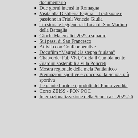
documentario
Due giorni intensi in Romagna
Visita alla Distilleria Pagura – Tradizione e
passione in Friuli Venezia Giulia
Tra storia e leggenda: il Tocai di San Martino
della Battaglia
Giochi Matematici 2025 a squadre
Sui passi di San Francesco
Attività con Confcooperative
Docufilm “Magredi: la steppa friulana”
Chatverde: Fai, Vivi, Guida il Cambiamento
Giardini sostenibili a villa Policreti
Mostra regionale della mela Pantianicco
Premiazioni sportive e concorso: la Scuola più
sportiva
Le piante fiorite e i prodotti del Punto vendita
Corso ZEISS - PON POC
Internazionalizzazione della Scuola a.s. 2025-26