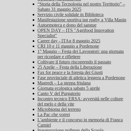
“Storia della Tecnologia nel nostro Territorio” –
Sabato 31 maggio 2025
Servizio civile solidale in Biblioteca
Manifestazione sportiva tag rugby a Villa Manin
Autoemoteca e dono del sangue
OPEN DAY – ITS "Agrifood Innovation
Specialist"
Career day - ITAg 8 maggio 2025
CRI 10 e 11 maggio a Pordenone
1° Maggio – Festa dei Lavoratori: una giornata
per ricordare e riflettere
Coltivare il futuro riscoprendo il passato
25 Aprile – Festa della Liberazione
Fax for peace e la foresta dei Giusti
Fase provinciale di atletica leggera a Pordenone
Magredi – La steppa friulana
Giornata ecologica sabato 5 aprile
Canto V del Purgatorio
Incontro tecnico ERSA: avversità nelle colture
del melo e della vite
Microbioma del terreno
La Pac che vorrei
L'ambiente e il concorso in memoria di Franca
Carniel
Inaugurazione pullman della Scuola