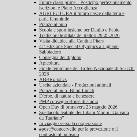
Future classi prime – Posticipo perfezionamento
iscrizioni e Piano Accoglienza
AGRI FUTURA il futuro nasce dalla terra e
parla femminile
Pranzo al buio
Scuola e sport insieme per Danilo e Fabio
Tradizionale sfilata dei trattori 29.05.2026
Visita didattica alla Cantina Pitars
41ª edizione Special Olympics a Lignano
Sabbiadoro
Consegna dei diplomi
Apicoltura
Finale femminile del Trofeo Nazionale di Scacchi
2026
ABBRobotics
Uscita aziendale - Produzioni animali
Pranzo al buio- Blind Lunch
D'erbe, di natura e benessere
PMP consegna Borse di studio
Open Day di primavera 23 maggio 2026
Spettacolo teatrale dei Libani Monni "Galvano
da Tauriano"
In viaggio verso la cooperazione
#post@concervello per la prevezione e il
contrasto al bullismo