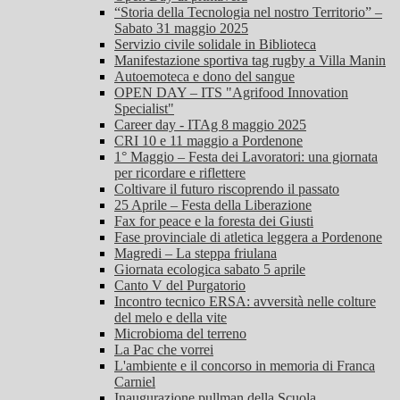
“Storia della Tecnologia nel nostro Territorio” –
Sabato 31 maggio 2025
Servizio civile solidale in Biblioteca
Manifestazione sportiva tag rugby a Villa Manin
Autoemoteca e dono del sangue
OPEN DAY – ITS "Agrifood Innovation
Specialist"
Career day - ITAg 8 maggio 2025
CRI 10 e 11 maggio a Pordenone
1° Maggio – Festa dei Lavoratori: una giornata
per ricordare e riflettere
Coltivare il futuro riscoprendo il passato
25 Aprile – Festa della Liberazione
Fax for peace e la foresta dei Giusti
Fase provinciale di atletica leggera a Pordenone
Magredi – La steppa friulana
Giornata ecologica sabato 5 aprile
Canto V del Purgatorio
Incontro tecnico ERSA: avversità nelle colture
del melo e della vite
Microbioma del terreno
La Pac che vorrei
L'ambiente e il concorso in memoria di Franca
Carniel
Inaugurazione pullman della Scuola