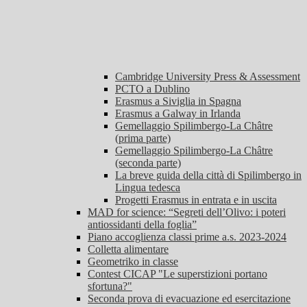
Cambridge University Press & Assessment
PCTO a Dublino
Erasmus a Siviglia in Spagna
Erasmus a Galway in Irlanda
Gemellaggio Spilimbergo-La Châtre
(prima parte)
Gemellaggio Spilimbergo-La Châtre
(seconda parte)
La breve guida della città di Spilimbergo in
Lingua tedesca
Progetti Erasmus in entrata e in uscita
MAD for science: “Segreti dell’Olivo: i poteri
antiossidanti della foglia”
Piano accoglienza classi prime a.s. 2023-2024
Colletta alimentare
Geometriko in classe
Contest CICAP "Le superstizioni portano
sfortuna?"
Seconda prova di evacuazione ed esercitazione