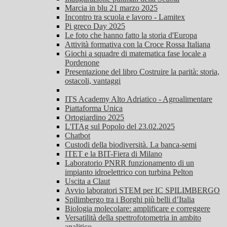
Marcia in blu 21 marzo 2025
Incontro tra scuola e lavoro - Lamitex
Pi greco Day 2025
Le foto che hanno fatto la storia d'Europa
Attività formativa con la Croce Rossa Italiana
Giochi a squadre di matematica fase locale a
Pordenone
Presentazione del libro Costruire la parità: storia,
ostacoli, vantaggi
ITS Academy Alto Adriatico - Agroalimentare
Piattaforma Unica
Ortogiardino 2025
L'ITAg sul Popolo del 23.02.2025
Chatbot
Custodi della biodiversità. La banca-semi
ITET e la BIT-Fiera di Milano
Laboratorio PNRR funzionamento di un
impianto idroelettrico con turbina Pelton
Uscita a Claut
Avvio laboratori STEM per IC SPILIMBERGO
Spilimbergo tra i Borghi più belli d’Italia
Biologia molecolare: amplificare e correggere
Versatilità della spettrofotometria in ambito
analitico