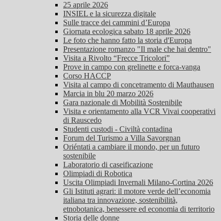
25 aprile 2026
INSIEL e la sicurezza digitale
Sulle tracce dei cammini d’Europa
Giornata ecologica sabato 18 aprile 2026
Le foto che hanno fatto la storia d'Europa
Presentazione romanzo "Il male che hai dentro"
Visita a Rivolto “Frecce Tricolori”
Prove in campo con grelinette e forca-vanga
Corso HACCP
Visita al campo di concetramento di Mauthausen
Marcia in blu 20 marzo 2026
Gara nazionale di Mobilità Sostenibile
Visita e orientamento alla VCR Vivai cooperativi
di Rauscedo
Studenti custodi - Civiltà contadina
Forum del Turismo a Villa Savorgnan
Oriéntati a cambiare il mondo, per un futuro
sostenibile
Laboratorio di caseificazione
Olimpiadi di Robotica
Uscita Olimpiadi Invernali Milano-Cortina 2026
Gli Istituti agrari: il motore verde dell’economia
italiana tra innovazione, sostenibilità,
etnobotanica, benessere ed economia di territorio
Storia delle donne