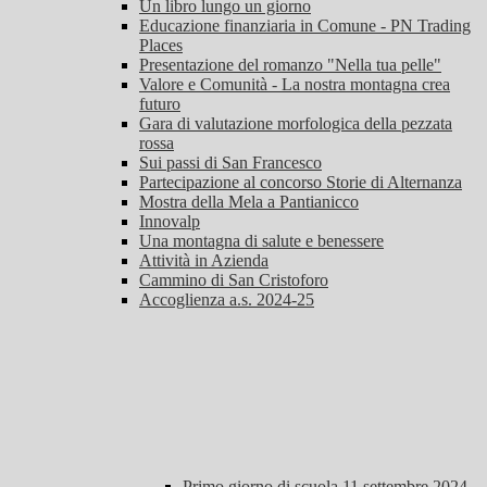
Un libro lungo un giorno
Educazione finanziaria in Comune - PN Trading
Places
Presentazione del romanzo "Nella tua pelle"
Valore e Comunità - La nostra montagna crea
futuro
Gara di valutazione morfologica della pezzata
rossa
Sui passi di San Francesco
Partecipazione al concorso Storie di Alternanza
Mostra della Mela a Pantianicco
Innovalp
Una montagna di salute e benessere
Attività in Azienda
Cammino di San Cristoforo
Accoglienza a.s. 2024-25
Primo giorno di scuola 11 settembre 2024