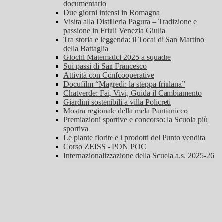
documentario
Due giorni intensi in Romagna
Visita alla Distilleria Pagura – Tradizione e
passione in Friuli Venezia Giulia
Tra storia e leggenda: il Tocai di San Martino
della Battaglia
Giochi Matematici 2025 a squadre
Sui passi di San Francesco
Attività con Confcooperative
Docufilm “Magredi: la steppa friulana”
Chatverde: Fai, Vivi, Guida il Cambiamento
Giardini sostenibili a villa Policreti
Mostra regionale della mela Pantianicco
Premiazioni sportive e concorso: la Scuola più
sportiva
Le piante fiorite e i prodotti del Punto vendita
Corso ZEISS - PON POC
Internazionalizzazione della Scuola a.s. 2025-26