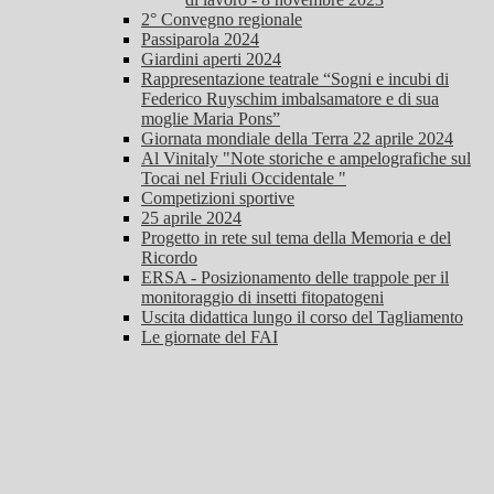
2° Convegno regionale
Passiparola 2024
Giardini aperti 2024
Rappresentazione teatrale “Sogni e incubi di
Federico Ruyschim imbalsamatore e di sua
moglie Maria Pons”
Giornata mondiale della Terra 22 aprile 2024
Al Vinitaly "Note storiche e ampelografiche sul
Tocai nel Friuli Occidentale "
Competizioni sportive
25 aprile 2024
Progetto in rete sul tema della Memoria e del
Ricordo
ERSA - Posizionamento delle trappole per il
monitoraggio di insetti fitopatogeni
Uscita didattica lungo il corso del Tagliamento
Le giornate del FAI