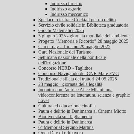
Indirizzo turismo
Indirizzo agrario
Indirizzo meccanico
Spettacolo teatrale Cocktail per un delitto
Servizio civile solidale in Biblioteca graduatoria
Giochi Matematici 2025
5 giugno 2025 - giornata mondiale dell'ambiente
Progetto "Memoria e Ricordo" 28 maggio 2025
Career day - Turismo 29 maggio 2025
Gara Nazionale del Turismo
Settimana nazionale della bonifica e
dell'irrigazione
Concorso NERD - Taglithos
Concorso Navigando del CNR Mare FVG
Tradizionale sfilata dei trattori 24.05.2025
23 maggio - giornata della legalità
Incontro con l’autrice Alice Milani: una
videoconferenza tra letteratura, scienza e graphic
novel
Cultura ed educazione cinofila
Paura e delirio in Danimarca al Cinema Miotto
Biodiversità sul Tagliamento
Paura e delirio in Danimarca
6° Memorial Sergino Martina
Open Day di primavera