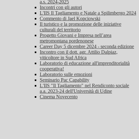
a.s. 2024-2025
Incontri con gli autori
L'IIS Il Tagliamento e Natale a Spilimbergo 2024
Commento di Jael Kopciowski
Il turistico e la promozione delle iniziative
culturali del territorio
Progetto Giovani e Impresa nell’area
metromontana pordenonese
Career Day 5 dicembre 2024 - seconda edizione
Incontro con il dott. agr. Attilio Dalpiaz,
viticoltore in Sud Africa
Laboratorio di educazione all'imprenditorialità
cooperativa!
Laboratorio sulle emozioni
Seminario Pac Capability
L'IIS "Il Tagliamento" nel Rendiconto sociale
a.a. 2023-24 dell'Università di Udine
Cinema Novecento