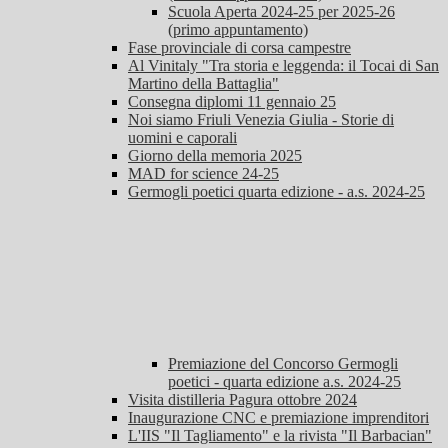
Scuola Aperta 2024-25 per 2025-26
(primo appuntamento)
Fase provinciale di corsa campestre
Al Vinitaly "Tra storia e leggenda: il Tocai di San
Martino della Battaglia"
Consegna diplomi 11 gennaio 25
Noi siamo Friuli Venezia Giulia - Storie di
uomini e caporali
Giorno della memoria 2025
MAD for science 24-25
Germogli poetici quarta edizione - a.s. 2024-25
Premiazione del Concorso Germogli
poetici - quarta edizione a.s. 2024-25
Visita distilleria Pagura ottobre 2024
Inaugurazione CNC e premiazione imprenditori
L'IIS "Il Tagliamento" e la rivista "Il Barbacian"