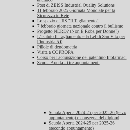
Post di ZEISS Industrial Quality Solutions
11 febbraio 2025 Giornata Mondiale per la
Sicurezza in Rete
Lo spazio e l'IIS "Il Tagliamento"
7 febbraio giornata nazionale contro il bullismo
Progetto NERD? (Non È Roba per Donne?)
L’Istituto Il Tagliamento e la Lef di San Vito per
l’industria 5.0
Pillole di dendometria
Visita a COPROPA
Corso per l'acquisizione del patentino fitofarmaci
Scuola Aperta - i tre appuntamenti
Scuola Aperta 2024-25 per 2025-26 (terzo
appuntamento) e consegna dei diplomi
Scuola Aperta 2024-25 per 2025-26
(secondo appuntamento)