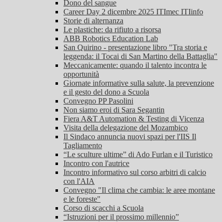
Dono del sangue
Career Day 2 dicembre 2025 ITImec ITIinfo
Storie di alternanza
Le plastiche: da rifiuto a risorsa
ABB Robotics Education Lab
San Quirino - presentazione libro "Tra storia e
leggenda: il Tocai di San Martino della Battaglia"
Meccanicamente: quando il talento incontra le
opportunità
Giornate informative sulla salute, la prevenzione
e il gesto del dono a Scuola
Convegno PP Pasolini
Non siamo eroi di Sara Segantin
Fiera A&T Automation & Testing di Vicenza
Visita della delegazione del Mozambico
Il Sindaco annuncia nuovi spazi per l'IIS Il
Tagliamento
“Le sculture ultime” di Ado Furlan e il Turistico
Incontro con l'autrice
Incontro informativo sul corso arbitri di calcio
con l'AIA
Convegno "Il clima che cambia: le aree montane
e le foreste"
Corso di scacchi a Scuola
“Istruzioni per il prossimo millennio”