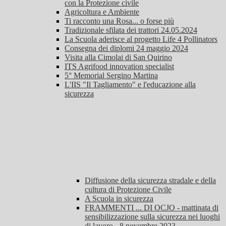
con la Protezione civile
Agricoltura e Ambiente
Ti racconto una Rosa... o forse più
Tradizionale sfilata dei trattori 24.05.2024
La Scuola aderisce al progetto Life 4 Pollinators
Consegna dei diplomi 24 maggio 2024
Visita alla Cimolai di San Quirino
ITS Agrifood innovation specialist
5° Memorial Sergino Martina
L'IIS "Il Tagliamento" e l'educazione alla
sicurezza
Diffusione della sicurezza stradale e della
cultura di Protezione Civile
A Scuola in sicurezza
FRAMMENTI ... DI OCJO - mattinata di
sensibilizzazione sulla sicurezza nei luoghi
di lavoro - 8 novembre 2023