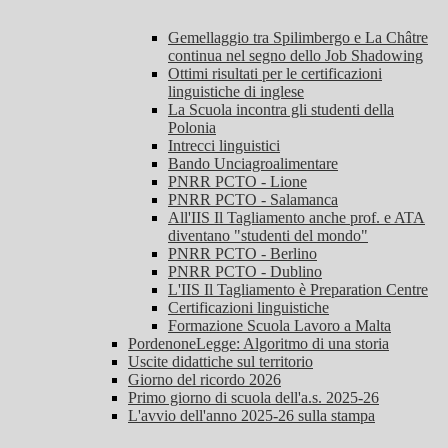
Gemellaggio tra Spilimbergo e La Châtre
continua nel segno dello Job Shadowing
Ottimi risultati per le certificazioni
linguistiche di inglese
La Scuola incontra gli studenti della
Polonia
Intrecci linguistici
Bando Unciagroalimentare
PNRR PCTO - Lione
PNRR PCTO - Salamanca
All'IIS Il Tagliamento anche prof. e ATA
diventano "studenti del mondo"
PNRR PCTO - Berlino
PNRR PCTO - Dublino
L'IIS Il Tagliamento è Preparation Centre
Certificazioni linguistiche
Formazione Scuola Lavoro a Malta
PordenoneLegge: Algoritmo di una storia
Uscite didattiche sul territorio
Giorno del ricordo 2026
Primo giorno di scuola dell'a.s. 2025-26
L'avvio dell'anno 2025-26 sulla stampa