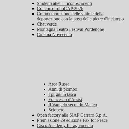
Studenti atleti - riconoscimenti
Concorso roboCAP 2026
Commemorazione delle vittime della
deportazione con la posa delle pietre d'inciampo
Chat verde
Montagna Teatro Festival Pordenone
Cinema Novecento
Arca Russa
Anni di piombo
I pugni in tasca
Francesco d'Assisi
Il Vangelo secondo Matteo
Sciopero
Open factory alla SIAP Carraro S.p.A.
Premiazione 29 edizione Fax for Peace
Cisco Academy Il Tagliamento