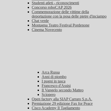
Studenti atleti - riconoscimenti
Concorso roboCAP 2026
Commemorazione delle vittime della
deportazione con la posa delle pietre d'inciampo
Chat verde
Montagna Teatro Festival Pordenone
Cinema Novecento
Arca Russa
Anni di piombo
I pugni in tasca
Francesco d'Assisi
Il Vangelo secondo Matteo
Sciopero
Open factory alla SIAP Carraro S.p.A.
Premiazione 29 edizione Fax for Peace
Cisco Academy Il Tagliamento