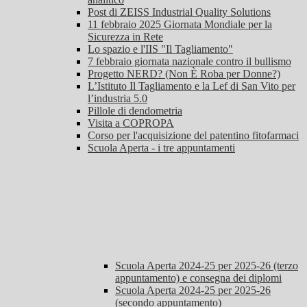
Post di ZEISS Industrial Quality Solutions
11 febbraio 2025 Giornata Mondiale per la
Sicurezza in Rete
Lo spazio e l'IIS "Il Tagliamento"
7 febbraio giornata nazionale contro il bullismo
Progetto NERD? (Non È Roba per Donne?)
L’Istituto Il Tagliamento e la Lef di San Vito per
l’industria 5.0
Pillole di dendometria
Visita a COPROPA
Corso per l'acquisizione del patentino fitofarmaci
Scuola Aperta - i tre appuntamenti
Scuola Aperta 2024-25 per 2025-26 (terzo
appuntamento) e consegna dei diplomi
Scuola Aperta 2024-25 per 2025-26
(secondo appuntamento)