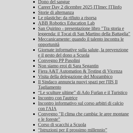
Dono del sangue
Career Day 2 dicembre 2025 ITImec ITIinfo
Storie di alternanza
Le plastiche: da rifiuto a risorsa
ABB Robotics Education Lab
San Quirino - presentazione libro "Tra storia e
leggenda: il Tocai di San Martino della Battaglia"
Meccanicamente: quando il talento incontra le
opportunità
Giornate informative sulla salute, la prevenzione
e il gesto del dono a Scuola
Convegno PP Pasolini
Non siamo eroi di Sara Segantin
Fiera A&T Automation & Testing di Vicenza
Visita della delegazione del Mozambico
Il Sindaco annuncia nuovi spazi per l'IIS Il
Tagliamento
“Le sculture ultime” di Ado Furlan e il Turistico
Incontro con l'autrice
Incontro informativo sul corso arbitri di calcio
con l'AIA
Convegno "Il clima che cambia: le aree montane
e le foreste"
Corso di scacchi a Scuola
“Istruzioni per il prossimo millennio”