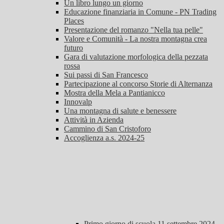
Un libro lungo un giorno
Educazione finanziaria in Comune - PN Trading
Places
Presentazione del romanzo "Nella tua pelle"
Valore e Comunità - La nostra montagna crea
futuro
Gara di valutazione morfologica della pezzata
rossa
Sui passi di San Francesco
Partecipazione al concorso Storie di Alternanza
Mostra della Mela a Pantianicco
Innovalp
Una montagna di salute e benessere
Attività in Azienda
Cammino di San Cristoforo
Accoglienza a.s. 2024-25
Primo giorno di scuola 11 settembre 2024