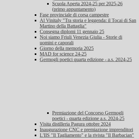
Scuola Aperta 2024-25 per 2025-26
(primo appuntamento)
Fase provinciale di corsa campestre
Al Vinitaly "Tra storia e leggenda: il Tocai di San
Martino della Battaglia"
Consegna diplomi 11 gennaio 25
Noi siamo Friuli Venezia Giulia - Storie di
uomini e caporali
Giorno della memoria 2025
MAD for science 24-25
Germogli poetici quarta edizione - a.s. 2024-25
Premiazione del Concorso Germogli
poetici - quarta edizione a.s. 2024-25
Visita distilleria Pagura ottobre 2024
Inaugurazione CNC e premiazione imprenditori
L'IIS "Il Tagliamento" e la rivista "Il Barbacian"