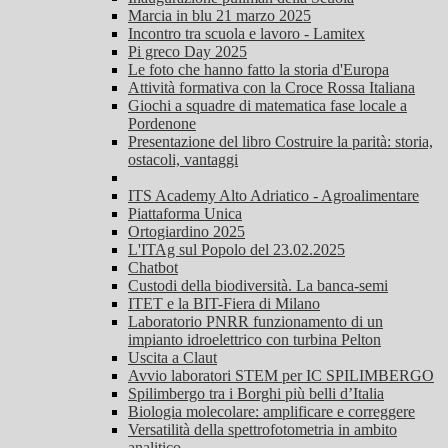
Marcia in blu 21 marzo 2025
Incontro tra scuola e lavoro - Lamitex
Pi greco Day 2025
Le foto che hanno fatto la storia d'Europa
Attività formativa con la Croce Rossa Italiana
Giochi a squadre di matematica fase locale a
Pordenone
Presentazione del libro Costruire la parità: storia,
ostacoli, vantaggi
ITS Academy Alto Adriatico - Agroalimentare
Piattaforma Unica
Ortogiardino 2025
L'ITAg sul Popolo del 23.02.2025
Chatbot
Custodi della biodiversità. La banca-semi
ITET e la BIT-Fiera di Milano
Laboratorio PNRR funzionamento di un
impianto idroelettrico con turbina Pelton
Uscita a Claut
Avvio laboratori STEM per IC SPILIMBERGO
Spilimbergo tra i Borghi più belli d’Italia
Biologia molecolare: amplificare e correggere
Versatilità della spettrofotometria in ambito
analitico