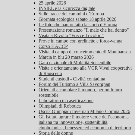
25 aprile 2026
INSIEL e la sicurezza digitale
Sulle tracce dei cammini d’Europa
Giornata ecologica sabato 18 aprile 2026
Le foto che hanno fatto la storia d'Europa
Presentazione romanzo "Il male che hai dentro"
Visita a Rivolto “Frecce Tricolori”
Prove in campo con grelinette e forca-vanga
Corso HACCP
Visita al campo di concetramento di Mauthausen
Marcia in blu 20 marzo 2026
Gara nazionale di Mobilità Sostenibile
Visita e orientamento alla VCR Vivai cooperativi
di Rauscedo
Studenti custodi - Civiltà contadina
Forum del Turismo a Villa Savorgnan
Oriéntati a cambiare il mondo, per un futuro
sostenibile
Laboratorio di caseificazione
Olimpiadi di Robotica
Uscita Olimpiadi Invernali Milano-Cortina 2026
Gli Istituti agrari: il motore verde dell’economia
italiana tra innovazione, sostenibilità,
etnobotanica, benessere ed economia di territorio
Storia delle donne