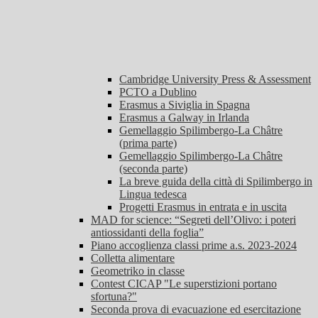
Cambridge University Press & Assessment
PCTO a Dublino
Erasmus a Siviglia in Spagna
Erasmus a Galway in Irlanda
Gemellaggio Spilimbergo-La Châtre
(prima parte)
Gemellaggio Spilimbergo-La Châtre
(seconda parte)
La breve guida della città di Spilimbergo in
Lingua tedesca
Progetti Erasmus in entrata e in uscita
MAD for science: “Segreti dell’Olivo: i poteri
antiossidanti della foglia”
Piano accoglienza classi prime a.s. 2023-2024
Colletta alimentare
Geometriko in classe
Contest CICAP "Le superstizioni portano
sfortuna?"
Seconda prova di evacuazione ed esercitazione