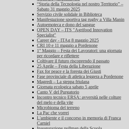
“Storia della Tecnologia nel nostro Territorio” –
Sabato 31 maggio 2025
Servizio civile solidale in Biblioteca
Manifestazione sportiva tag rugby a Villa Manin
Autoemoteca e dono del sangue
OPEN DAY – ITS "Agrifood Innovation
Specialist"
Career day - ITAg 8 maggio 2025
CRI 10 e 11 maggio a Pordenone
1° Maggio – Festa dei Lavoratori: una giornata
per ricordare e riflettere
Coltivare il futuro riscoprendo il passato
25 Aprile – Festa della Liberazione
Fax for peace e la foresta dei Giusti
Fase provinciale di atletica leggera a Pordenone
Magredi – La steppa friulana
Giornata ecologica sabato 5 aprile
Canto V del Purgatorio
Incontro tecnico ERSA: avversità nelle colture
del melo e della vite
Microbioma del terreno
La Pac che vorrei
L'ambiente e il concorso in memoria di Franca
Carniel
Inaugurazione pullman della Scuola