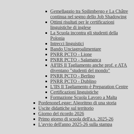
Gemellaggio tra Spilimbergo e La Châtre
continua nel segno dello Job Shadowing
Ottimi risultati per le certificazioni
linguistiche di inglese
La Scuola incontra gli studenti della
Polonia
Intrecci linguistici
Bando Unciagroalimentare
PNRR PCTO - Lione
PNRR PCTO - Salamanca
All'IIS Il Tagliamento anche prof. e ATA
diventano "studenti del mondo"
PNRR PCTO - Berlino
PNRR PCTO - Dublino
L'IIS Il Tagliamento è Preparation Centre
Certificazioni linguistiche
Formazione Scuola Lavoro a Malta
PordenoneLegge: Algoritmo di una storia
Uscite didattiche sul territorio
Giorno del ricordo 2026
Primo giorno di scuola dell'a.s. 2025-26
L'avvio dell'anno 2025-26 sulla stampa