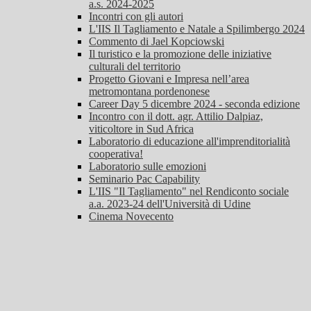
a.s. 2024-2025
Incontri con gli autori
L'IIS Il Tagliamento e Natale a Spilimbergo 2024
Commento di Jael Kopciowski
Il turistico e la promozione delle iniziative
culturali del territorio
Progetto Giovani e Impresa nell’area
metromontana pordenonese
Career Day 5 dicembre 2024 - seconda edizione
Incontro con il dott. agr. Attilio Dalpiaz,
viticoltore in Sud Africa
Laboratorio di educazione all'imprenditorialità
cooperativa!
Laboratorio sulle emozioni
Seminario Pac Capability
L'IIS "Il Tagliamento" nel Rendiconto sociale
a.a. 2023-24 dell'Università di Udine
Cinema Novecento