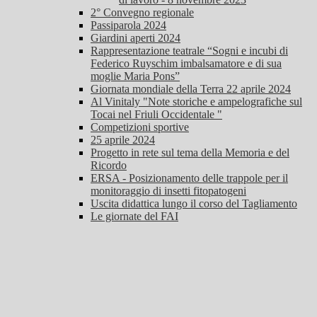
2° Convegno regionale
Passiparola 2024
Giardini aperti 2024
Rappresentazione teatrale “Sogni e incubi di
Federico Ruyschim imbalsamatore e di sua
moglie Maria Pons”
Giornata mondiale della Terra 22 aprile 2024
Al Vinitaly "Note storiche e ampelografiche sul
Tocai nel Friuli Occidentale "
Competizioni sportive
25 aprile 2024
Progetto in rete sul tema della Memoria e del
Ricordo
ERSA - Posizionamento delle trappole per il
monitoraggio di insetti fitopatogeni
Uscita didattica lungo il corso del Tagliamento
Le giornate del FAI