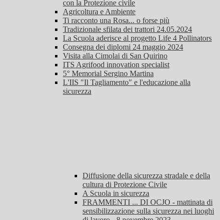
con la Protezione civile
Agricoltura e Ambiente
Ti racconto una Rosa... o forse più
Tradizionale sfilata dei trattori 24.05.2024
La Scuola aderisce al progetto Life 4 Pollinators
Consegna dei diplomi 24 maggio 2024
Visita alla Cimolai di San Quirino
ITS Agrifood innovation specialist
5° Memorial Sergino Martina
L'IIS "Il Tagliamento" e l'educazione alla
sicurezza
Diffusione della sicurezza stradale e della
cultura di Protezione Civile
A Scuola in sicurezza
FRAMMENTI ... DI OCJO - mattinata di
sensibilizzazione sulla sicurezza nei luoghi
di lavoro - 8 novembre 2023