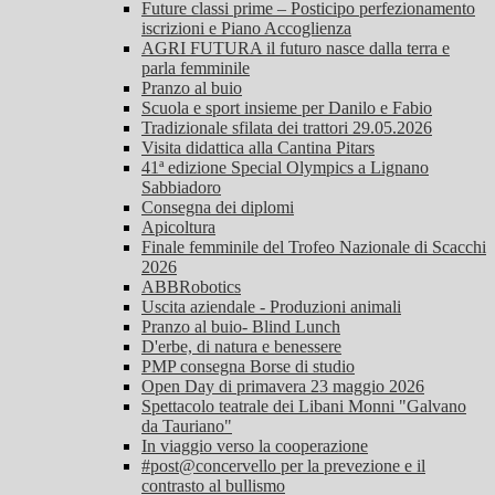
Future classi prime – Posticipo perfezionamento
iscrizioni e Piano Accoglienza
AGRI FUTURA il futuro nasce dalla terra e
parla femminile
Pranzo al buio
Scuola e sport insieme per Danilo e Fabio
Tradizionale sfilata dei trattori 29.05.2026
Visita didattica alla Cantina Pitars
41ª edizione Special Olympics a Lignano
Sabbiadoro
Consegna dei diplomi
Apicoltura
Finale femminile del Trofeo Nazionale di Scacchi
2026
ABBRobotics
Uscita aziendale - Produzioni animali
Pranzo al buio- Blind Lunch
D'erbe, di natura e benessere
PMP consegna Borse di studio
Open Day di primavera 23 maggio 2026
Spettacolo teatrale dei Libani Monni "Galvano
da Tauriano"
In viaggio verso la cooperazione
#post@concervello per la prevezione e il
contrasto al bullismo