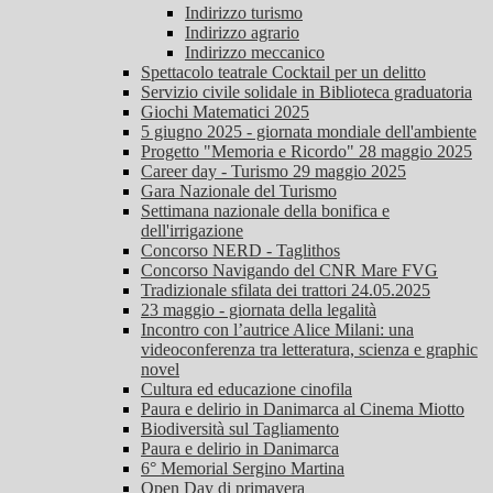
Indirizzo turismo
Indirizzo agrario
Indirizzo meccanico
Spettacolo teatrale Cocktail per un delitto
Servizio civile solidale in Biblioteca graduatoria
Giochi Matematici 2025
5 giugno 2025 - giornata mondiale dell'ambiente
Progetto "Memoria e Ricordo" 28 maggio 2025
Career day - Turismo 29 maggio 2025
Gara Nazionale del Turismo
Settimana nazionale della bonifica e
dell'irrigazione
Concorso NERD - Taglithos
Concorso Navigando del CNR Mare FVG
Tradizionale sfilata dei trattori 24.05.2025
23 maggio - giornata della legalità
Incontro con l’autrice Alice Milani: una
videoconferenza tra letteratura, scienza e graphic
novel
Cultura ed educazione cinofila
Paura e delirio in Danimarca al Cinema Miotto
Biodiversità sul Tagliamento
Paura e delirio in Danimarca
6° Memorial Sergino Martina
Open Day di primavera