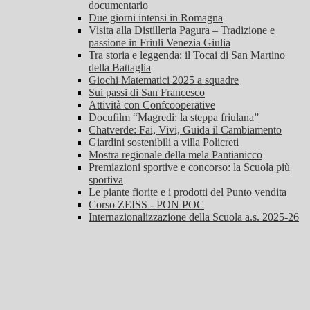
documentario
Due giorni intensi in Romagna
Visita alla Distilleria Pagura – Tradizione e
passione in Friuli Venezia Giulia
Tra storia e leggenda: il Tocai di San Martino
della Battaglia
Giochi Matematici 2025 a squadre
Sui passi di San Francesco
Attività con Confcooperative
Docufilm “Magredi: la steppa friulana”
Chatverde: Fai, Vivi, Guida il Cambiamento
Giardini sostenibili a villa Policreti
Mostra regionale della mela Pantianicco
Premiazioni sportive e concorso: la Scuola più
sportiva
Le piante fiorite e i prodotti del Punto vendita
Corso ZEISS - PON POC
Internazionalizzazione della Scuola a.s. 2025-26