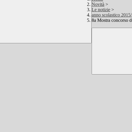
Novità
>
Le notizie
>
anno scolastico 2015
8a Mostra concorso de