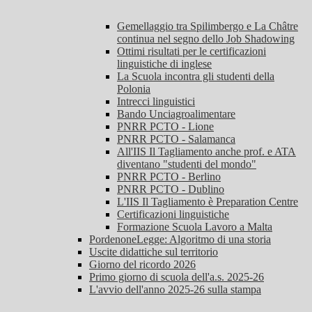
Gemellaggio tra Spilimbergo e La Châtre
continua nel segno dello Job Shadowing
Ottimi risultati per le certificazioni
linguistiche di inglese
La Scuola incontra gli studenti della
Polonia
Intrecci linguistici
Bando Unciagroalimentare
PNRR PCTO - Lione
PNRR PCTO - Salamanca
All'IIS Il Tagliamento anche prof. e ATA
diventano "studenti del mondo"
PNRR PCTO - Berlino
PNRR PCTO - Dublino
L'IIS Il Tagliamento è Preparation Centre
Certificazioni linguistiche
Formazione Scuola Lavoro a Malta
PordenoneLegge: Algoritmo di una storia
Uscite didattiche sul territorio
Giorno del ricordo 2026
Primo giorno di scuola dell'a.s. 2025-26
L'avvio dell'anno 2025-26 sulla stampa