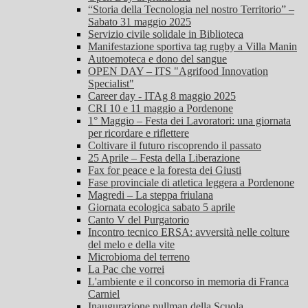
“Storia della Tecnologia nel nostro Territorio” –
Sabato 31 maggio 2025
Servizio civile solidale in Biblioteca
Manifestazione sportiva tag rugby a Villa Manin
Autoemoteca e dono del sangue
OPEN DAY – ITS "Agrifood Innovation
Specialist"
Career day - ITAg 8 maggio 2025
CRI 10 e 11 maggio a Pordenone
1° Maggio – Festa dei Lavoratori: una giornata
per ricordare e riflettere
Coltivare il futuro riscoprendo il passato
25 Aprile – Festa della Liberazione
Fax for peace e la foresta dei Giusti
Fase provinciale di atletica leggera a Pordenone
Magredi – La steppa friulana
Giornata ecologica sabato 5 aprile
Canto V del Purgatorio
Incontro tecnico ERSA: avversità nelle colture
del melo e della vite
Microbioma del terreno
La Pac che vorrei
L'ambiente e il concorso in memoria di Franca
Carniel
Inaugurazione pullman della Scuola