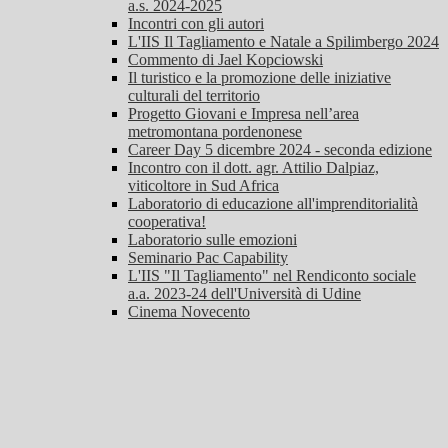
a.s. 2024-2025
Incontri con gli autori
L'IIS Il Tagliamento e Natale a Spilimbergo 2024
Commento di Jael Kopciowski
Il turistico e la promozione delle iniziative
culturali del territorio
Progetto Giovani e Impresa nell’area
metromontana pordenonese
Career Day 5 dicembre 2024 - seconda edizione
Incontro con il dott. agr. Attilio Dalpiaz,
viticoltore in Sud Africa
Laboratorio di educazione all'imprenditorialità
cooperativa!
Laboratorio sulle emozioni
Seminario Pac Capability
L'IIS "Il Tagliamento" nel Rendiconto sociale
a.a. 2023-24 dell'Università di Udine
Cinema Novecento