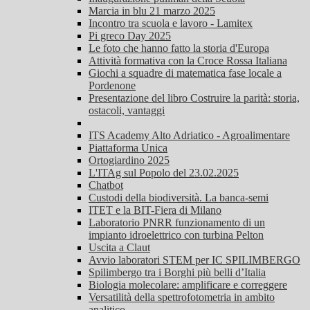
Marcia in blu 21 marzo 2025
Incontro tra scuola e lavoro - Lamitex
Pi greco Day 2025
Le foto che hanno fatto la storia d'Europa
Attività formativa con la Croce Rossa Italiana
Giochi a squadre di matematica fase locale a
Pordenone
Presentazione del libro Costruire la parità: storia,
ostacoli, vantaggi
ITS Academy Alto Adriatico - Agroalimentare
Piattaforma Unica
Ortogiardino 2025
L'ITAg sul Popolo del 23.02.2025
Chatbot
Custodi della biodiversità. La banca-semi
ITET e la BIT-Fiera di Milano
Laboratorio PNRR funzionamento di un
impianto idroelettrico con turbina Pelton
Uscita a Claut
Avvio laboratori STEM per IC SPILIMBERGO
Spilimbergo tra i Borghi più belli d’Italia
Biologia molecolare: amplificare e correggere
Versatilità della spettrofotometria in ambito
analitico