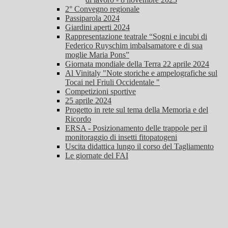
2° Convegno regionale
Passiparola 2024
Giardini aperti 2024
Rappresentazione teatrale “Sogni e incubi di
Federico Ruyschim imbalsamatore e di sua
moglie Maria Pons”
Giornata mondiale della Terra 22 aprile 2024
Al Vinitaly "Note storiche e ampelografiche sul
Tocai nel Friuli Occidentale "
Competizioni sportive
25 aprile 2024
Progetto in rete sul tema della Memoria e del
Ricordo
ERSA - Posizionamento delle trappole per il
monitoraggio di insetti fitopatogeni
Uscita didattica lungo il corso del Tagliamento
Le giornate del FAI