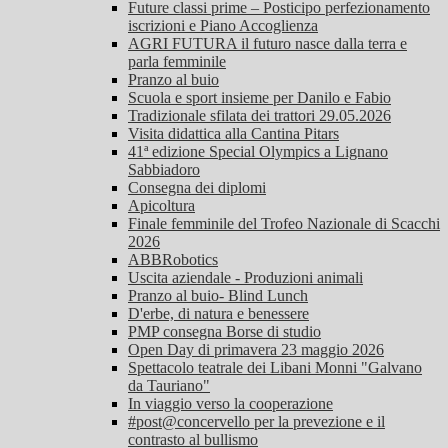
Future classi prime – Posticipo perfezionamento
iscrizioni e Piano Accoglienza
AGRI FUTURA il futuro nasce dalla terra e
parla femminile
Pranzo al buio
Scuola e sport insieme per Danilo e Fabio
Tradizionale sfilata dei trattori 29.05.2026
Visita didattica alla Cantina Pitars
41ª edizione Special Olympics a Lignano
Sabbiadoro
Consegna dei diplomi
Apicoltura
Finale femminile del Trofeo Nazionale di Scacchi
2026
ABBRobotics
Uscita aziendale - Produzioni animali
Pranzo al buio- Blind Lunch
D'erbe, di natura e benessere
PMP consegna Borse di studio
Open Day di primavera 23 maggio 2026
Spettacolo teatrale dei Libani Monni "Galvano
da Tauriano"
In viaggio verso la cooperazione
#post@concervello per la prevezione e il
contrasto al bullismo