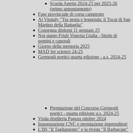
Scuola Aperta 2024-25 per 2025-26
(primo appuntamento)
Fase provinciale di corsa campestre
Al Vinitaly "Tra storia e leggenda: il Tocai di San
Martino della Battaglia"
Consegna diplomi 11 gennaio 25
Noi siamo Friuli Venezia Giulia - Storie di
uomini e caporali
Giorno della memoria 2025
MAD for science 24-25
Germogli poetici quarta edizione - a.s. 2024-25
Premiazione del Concorso Germogli
poetici - quarta edizione a.s. 2024-25
Visita distilleria Pagura ottobre 2024
Inaugurazione CNC e premiazione imprenditori
L'IIS "Il Tagliamento" e la rivista "Il Barbacian"