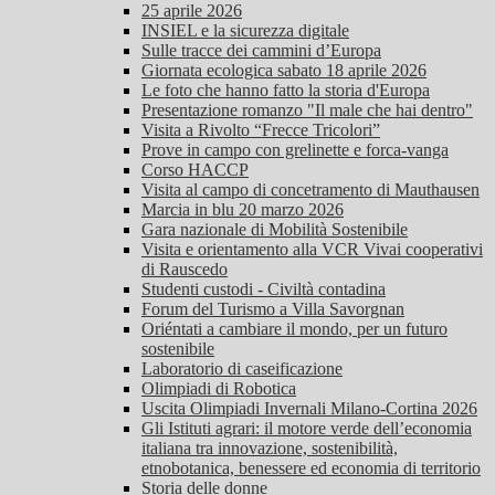
25 aprile 2026
INSIEL e la sicurezza digitale
Sulle tracce dei cammini d’Europa
Giornata ecologica sabato 18 aprile 2026
Le foto che hanno fatto la storia d'Europa
Presentazione romanzo "Il male che hai dentro"
Visita a Rivolto “Frecce Tricolori”
Prove in campo con grelinette e forca-vanga
Corso HACCP
Visita al campo di concetramento di Mauthausen
Marcia in blu 20 marzo 2026
Gara nazionale di Mobilità Sostenibile
Visita e orientamento alla VCR Vivai cooperativi
di Rauscedo
Studenti custodi - Civiltà contadina
Forum del Turismo a Villa Savorgnan
Oriéntati a cambiare il mondo, per un futuro
sostenibile
Laboratorio di caseificazione
Olimpiadi di Robotica
Uscita Olimpiadi Invernali Milano-Cortina 2026
Gli Istituti agrari: il motore verde dell’economia
italiana tra innovazione, sostenibilità,
etnobotanica, benessere ed economia di territorio
Storia delle donne