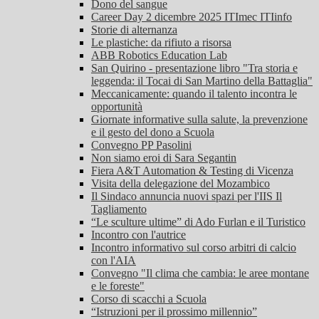
Dono del sangue
Career Day 2 dicembre 2025 ITImec ITIinfo
Storie di alternanza
Le plastiche: da rifiuto a risorsa
ABB Robotics Education Lab
San Quirino - presentazione libro "Tra storia e
leggenda: il Tocai di San Martino della Battaglia"
Meccanicamente: quando il talento incontra le
opportunità
Giornate informative sulla salute, la prevenzione
e il gesto del dono a Scuola
Convegno PP Pasolini
Non siamo eroi di Sara Segantin
Fiera A&T Automation & Testing di Vicenza
Visita della delegazione del Mozambico
Il Sindaco annuncia nuovi spazi per l'IIS Il
Tagliamento
“Le sculture ultime” di Ado Furlan e il Turistico
Incontro con l'autrice
Incontro informativo sul corso arbitri di calcio
con l'AIA
Convegno "Il clima che cambia: le aree montane
e le foreste"
Corso di scacchi a Scuola
“Istruzioni per il prossimo millennio”