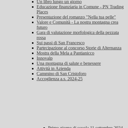
Un libro lungo un giorno
Educazione finanziaria in Comune - PN Trading
Places
Presentazione del romanzo "Nella tua pelle"
Valore e Comunità - La nostra montagna crea
futuro
Gara di valutazione morfologica della pezzata
rossa
Sui passi di San Francesco
Partecipazione al concorso Storie di Alternanza
Mostra della Mela a Pantianicco
Innovalp
Una montagna di salute e benessere
Attività in Azienda
Cammino di San Cristoforo
Accoglienza a.s. 2024-25
Primo giorno di scuola 11 settembre 2024