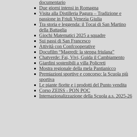
documentario
Due giorni intensi in Romagna
Visita alla Distilleria Pagura – Tradizione e
passione in Friuli Venezia Giulia
Tra storia e leggenda: il Tocai di San Martino
della Battaglia
Giochi Matematici 2025 a squadre
Sui passi di San Francesco
Attività con Confcooperative
Docufilm “Magredi: la steppa friulana”
Chatverde: Fai, Vivi, Guida il Cambiamento
Giardini sostenibili a villa Policreti
Mostra regionale della mela Pantianicco
Premiazioni sportive e concorso: la Scuola più
sportiva
Le piante fiorite e i prodotti del Punto vendita
Corso ZEISS - PON POC
Internazionalizzazione della Scuola a.s. 2025-26