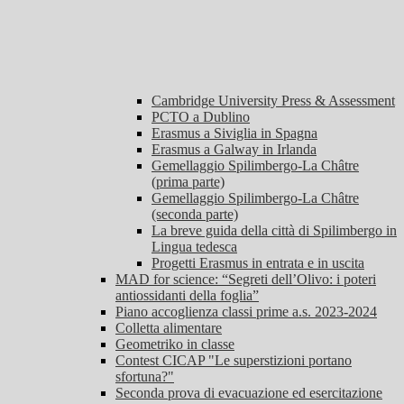
Cambridge University Press & Assessment
PCTO a Dublino
Erasmus a Siviglia in Spagna
Erasmus a Galway in Irlanda
Gemellaggio Spilimbergo-La Châtre
(prima parte)
Gemellaggio Spilimbergo-La Châtre
(seconda parte)
La breve guida della città di Spilimbergo in
Lingua tedesca
Progetti Erasmus in entrata e in uscita
MAD for science: “Segreti dell’Olivo: i poteri
antiossidanti della foglia”
Piano accoglienza classi prime a.s. 2023-2024
Colletta alimentare
Geometriko in classe
Contest CICAP "Le superstizioni portano
sfortuna?"
Seconda prova di evacuazione ed esercitazione