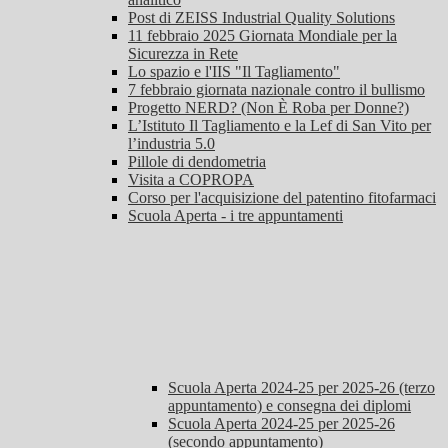
Post di ZEISS Industrial Quality Solutions
11 febbraio 2025 Giornata Mondiale per la
Sicurezza in Rete
Lo spazio e l'IIS "Il Tagliamento"
7 febbraio giornata nazionale contro il bullismo
Progetto NERD? (Non È Roba per Donne?)
L’Istituto Il Tagliamento e la Lef di San Vito per
l’industria 5.0
Pillole di dendometria
Visita a COPROPA
Corso per l'acquisizione del patentino fitofarmaci
Scuola Aperta - i tre appuntamenti
Scuola Aperta 2024-25 per 2025-26 (terzo
appuntamento) e consegna dei diplomi
Scuola Aperta 2024-25 per 2025-26
(secondo appuntamento)