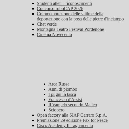
Studenti atleti - riconoscimenti
Concorso roboCAP 2026
Commemorazione delle vittime della
deportazione con la posa delle pietre d'inciampo
Chat verde
Montagna Teatro Festival Pordenone
Cinema Novecento
Arca Russa
Anni di piombo
I pugni in tasca
Francesco d'Assisi
Il Vangelo secondo Matteo
Sciopero
Open factory alla SIAP Carraro S.p.A.
Premiazione 29 edizione Fax for Peace
Cisco Academy Il Tagliamento