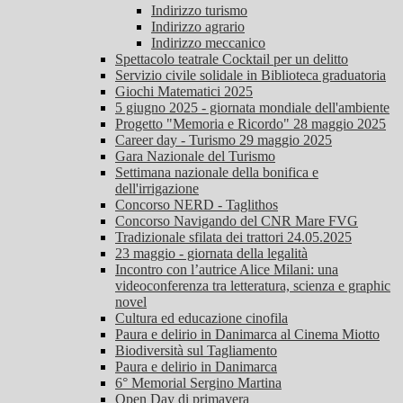
Indirizzo turismo
Indirizzo agrario
Indirizzo meccanico
Spettacolo teatrale Cocktail per un delitto
Servizio civile solidale in Biblioteca graduatoria
Giochi Matematici 2025
5 giugno 2025 - giornata mondiale dell'ambiente
Progetto "Memoria e Ricordo" 28 maggio 2025
Career day - Turismo 29 maggio 2025
Gara Nazionale del Turismo
Settimana nazionale della bonifica e
dell'irrigazione
Concorso NERD - Taglithos
Concorso Navigando del CNR Mare FVG
Tradizionale sfilata dei trattori 24.05.2025
23 maggio - giornata della legalità
Incontro con l’autrice Alice Milani: una
videoconferenza tra letteratura, scienza e graphic
novel
Cultura ed educazione cinofila
Paura e delirio in Danimarca al Cinema Miotto
Biodiversità sul Tagliamento
Paura e delirio in Danimarca
6° Memorial Sergino Martina
Open Day di primavera