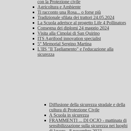
con la Protezione civile
Agricoltura e Ambiente
Ti racconto una Rosa... o forse più
Tradizionale sfilata dei trattori 24.05.2024
La Scuola aderisce al progetto Life 4 Pollinators
Consegna dei diplomi 24 maggio 2024
Visita alla Cimolai di San Quirino
ITS Agrifood innovation specialist
5° Memorial Sergino Martina
L'IIS "Il Tagliamento" e l'educazione alla
sicurezza
Diffusione della sicurezza stradale e della
cultura di Protezione Civile
A Scuola in sicurezza
FRAMMENTI ... DI OCJO - mattinata di
sensibilizzazione sulla sicurezza nei luoghi
di lavoro - 8 novembre 2023