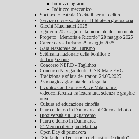
Indirizzo agrario
Indirizzo meccanico
Spettacolo teatrale Cocktail per un delitto
Servizio civile solidale in Biblioteca graduatoria
Giochi Matematici 2025
5 giugno 2025 - giornata mondiale dell'ambiente
Progetto "Memoria e Ricordo" 28 maggio 2025
Career day - Turismo 29 maggio 2025
Gara Nazionale del Turismo
Settimana nazionale della bonifica e
dell'irrigazione
Concorso NERD - Taglithos
Concorso Navigando del CNR Mare FVG
Tradizionale sfilata dei trattori 24.05.2025
23 maggio - giornata della legalità
Incontro con l’autrice Alice Milani: una
videoconferenza tra letteratura, scienza e graphic
novel
Cultura ed educazione cinofila
Paura e delirio in Danimarca al Cinema Miotto
Biodiversità sul Tagliamento
Paura e delirio in Danimarca
6° Memorial Sergino Martina
Open Day di primavera
“Storia della Tecnologia nel nostro Territorio” –