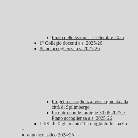
Inizio delle lezioni 11 settembre 2025
1° Collegio docenti a.s. 2025-26
Piano accoglienza a.s. 2025-26
Progetto accoglienza: visita guidata alla
città di Spilimbergo
Incontro con le famiglie 30.06.2025 e
Piano accoglienza a.s. 2025-26
L'IIS "Il Tagliamento" ha raggiunto lo spazio
anno scolastico 2024/25