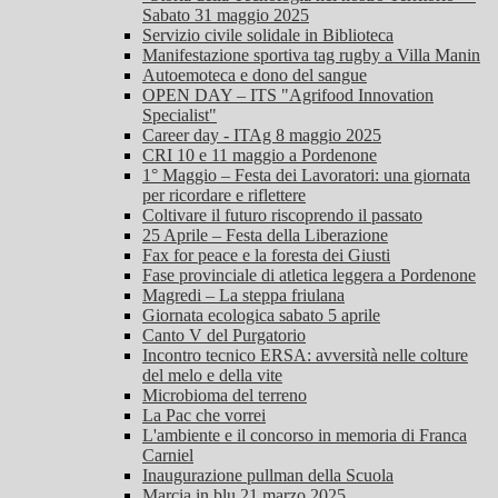
Sabato 31 maggio 2025
Servizio civile solidale in Biblioteca
Manifestazione sportiva tag rugby a Villa Manin
Autoemoteca e dono del sangue
OPEN DAY – ITS "Agrifood Innovation
Specialist"
Career day - ITAg 8 maggio 2025
CRI 10 e 11 maggio a Pordenone
1° Maggio – Festa dei Lavoratori: una giornata
per ricordare e riflettere
Coltivare il futuro riscoprendo il passato
25 Aprile – Festa della Liberazione
Fax for peace e la foresta dei Giusti
Fase provinciale di atletica leggera a Pordenone
Magredi – La steppa friulana
Giornata ecologica sabato 5 aprile
Canto V del Purgatorio
Incontro tecnico ERSA: avversità nelle colture
del melo e della vite
Microbioma del terreno
La Pac che vorrei
L'ambiente e il concorso in memoria di Franca
Carniel
Inaugurazione pullman della Scuola
Marcia in blu 21 marzo 2025