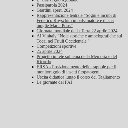
Passiparola 2024
Giardini aperti 2024
Rappresentazione teatrale “Sogni e incubi di
Federico Ruyschim imbalsamatore e di sua
moglie Maria Pons”
Giornata mondiale della Terra 22 aprile 2024
Al Vinitaly "Note storiche e ampelografiche sul
Tocai nel Friuli Occidentale "
Competizioni sportive
25 aprile 2024
Progetto in rete sul tema della Memoria e del
Ricordo
ERSA - Posizionamento delle trappole per il
monitoraggio di insetti fitopatogeni
Uscita didattica lungo il corso del Tagliamento
Le giornate del FAI