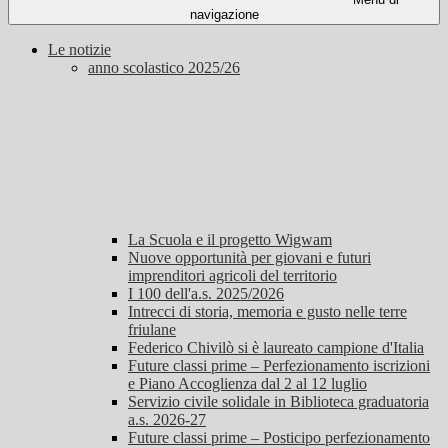
navigazione
Le notizie
anno scolastico 2025/26
La Scuola e il progetto Wigwam
Nuove opportunità per giovani e futuri
imprenditori agricoli del territorio
I 100 dell'a.s. 2025/2026
Intrecci di storia, memoria e gusto nelle terre
friulane
Federico Chivilò si è laureato campione d'Italia
Future classi prime – Perfezionamento iscrizioni
e Piano Accoglienza dal 2 al 12 luglio
Servizio civile solidale in Biblioteca graduatoria
a.s. 2026-27
Future classi prime – Posticipo perfezionamento