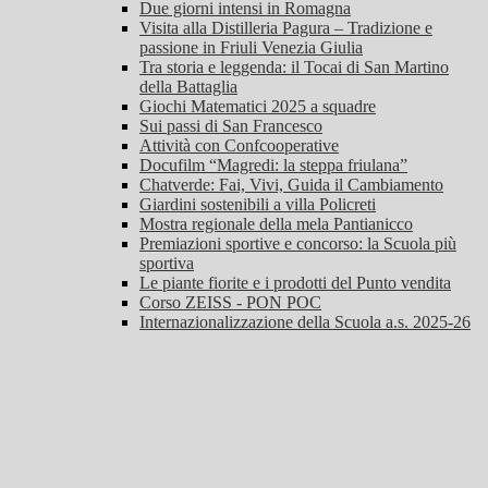
Due giorni intensi in Romagna
Visita alla Distilleria Pagura – Tradizione e
passione in Friuli Venezia Giulia
Tra storia e leggenda: il Tocai di San Martino
della Battaglia
Giochi Matematici 2025 a squadre
Sui passi di San Francesco
Attività con Confcooperative
Docufilm “Magredi: la steppa friulana”
Chatverde: Fai, Vivi, Guida il Cambiamento
Giardini sostenibili a villa Policreti
Mostra regionale della mela Pantianicco
Premiazioni sportive e concorso: la Scuola più
sportiva
Le piante fiorite e i prodotti del Punto vendita
Corso ZEISS - PON POC
Internazionalizzazione della Scuola a.s. 2025-26