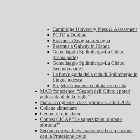
Cambridge University Press & Assessment
PCTO a Dublino
Erasmus a Siviglia in Spagna
Erasmus a Galway in Irlanda
Gemellaggio Spilimbergo-La Châtre
(prima parte)
Gemellaggio Spilimbergo-La Châtre
(seconda parte)
La breve guida della città di Spilimbergo in
Lingua tedesca
Progetti Erasmus in entrata e in uscita
MAD for science: “Segreti dell’Olivo: i poteri
antiossidanti della foglia”
Piano accoglienza classi prime a.s. 2023-2024
Colletta alimentare
Geometriko in classe
Contest CICAP "Le superstizioni portano
sfortuna?"
Seconda prova di evacuazione ed esercitazione
con la Protezione civile