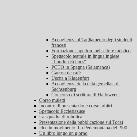
Accoglienza al Tagliamento degli studenti
francesi
Formazione superiore nel settore turistico
Spettacolo teatrale in lingua inglese
"London Echoes"
PCTO in Spagna (Salamanca)
Garçon de café
Uscita a Klagenfurt
Accoglienza della città gemellata di
Sachsenburg
Concorso di scrittura di Halloween
Corso muletti
Incontro di presentazione corso arbitri
Spettacolo Ecclesiazuse
La squadra di robotica
Presentazione della pubblicazione sul Tocai
Idee in movimento. La Pedemontana del ‘900
Un libro lungo un giorno