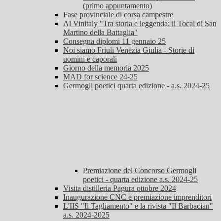
(primo appuntamento)
Fase provinciale di corsa campestre
Al Vinitaly "Tra storia e leggenda: il Tocai di San
Martino della Battaglia"
Consegna diplomi 11 gennaio 25
Noi siamo Friuli Venezia Giulia - Storie di
uomini e caporali
Giorno della memoria 2025
MAD for science 24-25
Germogli poetici quarta edizione - a.s. 2024-25
Premiazione del Concorso Germogli
poetici - quarta edizione a.s. 2024-25
Visita distilleria Pagura ottobre 2024
Inaugurazione CNC e premiazione imprenditori
L'IIS "Il Tagliamento" e la rivista "Il Barbacian"
a.s. 2024-2025