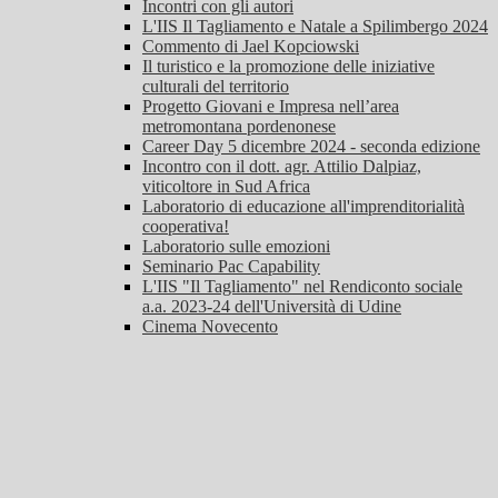
Incontri con gli autori
L'IIS Il Tagliamento e Natale a Spilimbergo 2024
Commento di Jael Kopciowski
Il turistico e la promozione delle iniziative
culturali del territorio
Progetto Giovani e Impresa nell’area
metromontana pordenonese
Career Day 5 dicembre 2024 - seconda edizione
Incontro con il dott. agr. Attilio Dalpiaz,
viticoltore in Sud Africa
Laboratorio di educazione all'imprenditorialità
cooperativa!
Laboratorio sulle emozioni
Seminario Pac Capability
L'IIS "Il Tagliamento" nel Rendiconto sociale
a.a. 2023-24 dell'Università di Udine
Cinema Novecento