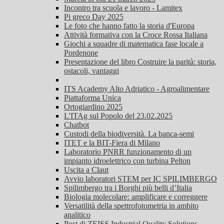
Incontro tra scuola e lavoro - Lamitex
Pi greco Day 2025
Le foto che hanno fatto la storia d'Europa
Attività formativa con la Croce Rossa Italiana
Giochi a squadre di matematica fase locale a
Pordenone
Presentazione del libro Costruire la parità: storia,
ostacoli, vantaggi
ITS Academy Alto Adriatico - Agroalimentare
Piattaforma Unica
Ortogiardino 2025
L'ITAg sul Popolo del 23.02.2025
Chatbot
Custodi della biodiversità. La banca-semi
ITET e la BIT-Fiera di Milano
Laboratorio PNRR funzionamento di un
impianto idroelettrico con turbina Pelton
Uscita a Claut
Avvio laboratori STEM per IC SPILIMBERGO
Spilimbergo tra i Borghi più belli d’Italia
Biologia molecolare: amplificare e correggere
Versatilità della spettrofotometria in ambito
analitico
Post di ZEISS Industrial Quality Solutions