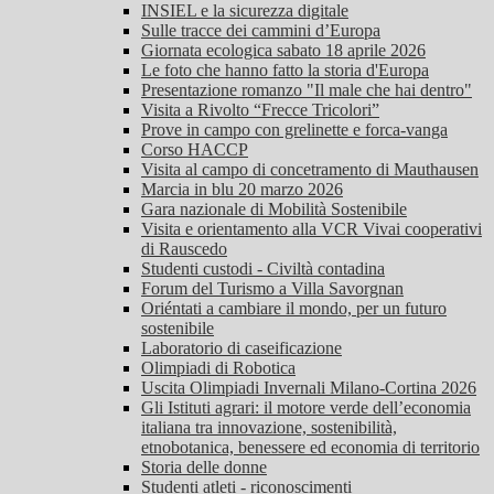
INSIEL e la sicurezza digitale
Sulle tracce dei cammini d’Europa
Giornata ecologica sabato 18 aprile 2026
Le foto che hanno fatto la storia d'Europa
Presentazione romanzo "Il male che hai dentro"
Visita a Rivolto “Frecce Tricolori”
Prove in campo con grelinette e forca-vanga
Corso HACCP
Visita al campo di concetramento di Mauthausen
Marcia in blu 20 marzo 2026
Gara nazionale di Mobilità Sostenibile
Visita e orientamento alla VCR Vivai cooperativi
di Rauscedo
Studenti custodi - Civiltà contadina
Forum del Turismo a Villa Savorgnan
Oriéntati a cambiare il mondo, per un futuro
sostenibile
Laboratorio di caseificazione
Olimpiadi di Robotica
Uscita Olimpiadi Invernali Milano-Cortina 2026
Gli Istituti agrari: il motore verde dell’economia
italiana tra innovazione, sostenibilità,
etnobotanica, benessere ed economia di territorio
Storia delle donne
Studenti atleti - riconoscimenti