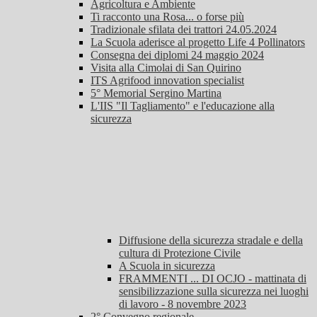
Agricoltura e Ambiente
Ti racconto una Rosa... o forse più
Tradizionale sfilata dei trattori 24.05.2024
La Scuola aderisce al progetto Life 4 Pollinators
Consegna dei diplomi 24 maggio 2024
Visita alla Cimolai di San Quirino
ITS Agrifood innovation specialist
5° Memorial Sergino Martina
L'IIS "Il Tagliamento" e l'educazione alla
sicurezza
Diffusione della sicurezza stradale e della
cultura di Protezione Civile
A Scuola in sicurezza
FRAMMENTI ... DI OCJO - mattinata di
sensibilizzazione sulla sicurezza nei luoghi
di lavoro - 8 novembre 2023
2° Convegno regionale