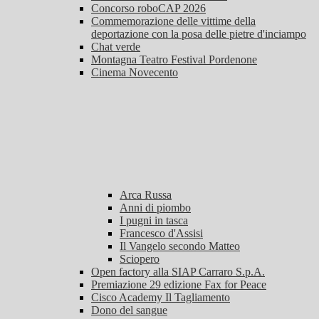
Concorso roboCAP 2026
Commemorazione delle vittime della
deportazione con la posa delle pietre d'inciampo
Chat verde
Montagna Teatro Festival Pordenone
Cinema Novecento
Arca Russa
Anni di piombo
I pugni in tasca
Francesco d'Assisi
Il Vangelo secondo Matteo
Sciopero
Open factory alla SIAP Carraro S.p.A.
Premiazione 29 edizione Fax for Peace
Cisco Academy Il Tagliamento
Dono del sangue