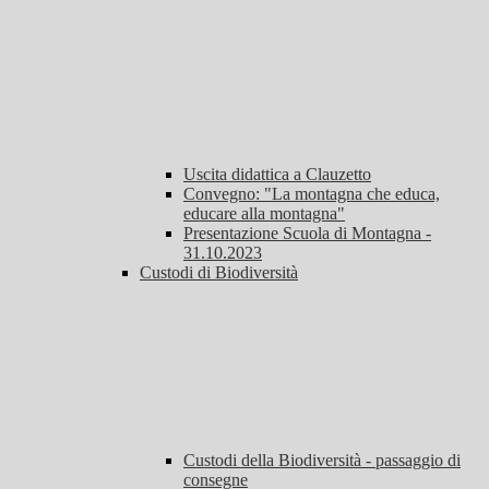
Uscita didattica a Clauzetto
Convegno: "La montagna che educa,
educare alla montagna"
Presentazione Scuola di Montagna -
31.10.2023
Custodi di Biodiversità
Custodi della Biodiversità - passaggio di
consegne