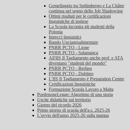
Gemellaggio tra Spilimbergo e La Châtre
continua nel segno dello Job Shadowing
Ottimi risultati per le certificazioni
linguistiche di inglese
La Scuola incontra gli studenti della
Polonia
Intrecci linguistici
Bando Unciagroalimentare
PNRR PCTO - Lione
PNRR PCTO - Salamanca
All'IIS Il Tagliamento anche prof. e ATA
diventano "studenti del mondo"
PNRR PCTO - Berlino
PNRR PCTO - Dublino
L'IIS Il Tagliamento è Preparation Centre
Certificazioni linguistiche
Formazione Scuola Lavoro a Malta
PordenoneLegge: Algoritmo di una storia
Uscite didattiche sul territorio
Giorno del ricordo 2026
Primo giorno di scuola dell'a.s. 2025-26
L'avvio dell'anno 2025-26 sulla stampa