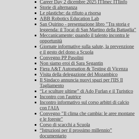
Career Day 2 dicembre 2025 ITImec ITIinfo
Storie di alternanza
Le plastiche: da rifiuto a risorsa
ABB Robotics Education Lab
San Quirino - presentazione libro "Tra storia e
leggenda: il Tocai di San Martino della Battaglia"
Meccanicamente: quando il talento incontra le
opportunità
Giornate informative sulla salute, la prevenzione
e il gesto del dono a Scuola
Convegno PP Pasolini
Non siamo eroi di Sara Segantin
Fiera A&T Automation & Testing di Vicenza
Visita della delegazione del Mozambico
Il Sindaco annuncia nuovi spazi per l'IIS Il
Tagliamento
“Le sculture ultime” di Ado Furlan e il Turistico
Incontro con l'autrice
Incontro informativo sul corso arbitri di calcio
con l'AIA
Convegno "Il clima che cambia: le aree montane
e le foreste"
Corso di scacchi a Scuola
“Istruzioni per il prossimo millennio”
documentario