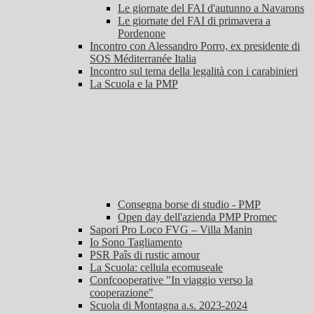
Le giornate del FAI d'autunno a Navarons
Le giornate del FAI di primavera a
Pordenone
Incontro con Alessandro Porro, ex presidente di
SOS Méditerranée Italia
Incontro sul tema della legalità con i carabinieri
La Scuola e la PMP
Consegna borse di studio - PMP
Open day dell'azienda PMP Promec
Sapori Pro Loco FVG – Villa Manin
Io Sono Tagliamento
PSR Paîs di rustic amour
La Scuola: cellula ecomuseale
Confcooperative "In viaggio verso la
cooperazione"
Scuola di Montagna a.s. 2023-2024