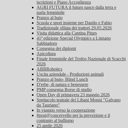
iscrizioni e Piano Accoglienza
AGRI FUTURA il futuro nasce dalla terra e
parla femminile
Pranzo al buio
Scuola e sport insieme per Danilo e Fabio
Tradizionale sfilata dei trattori 29.05.2026
Visita didattica alla Cantina Pitars
41ª edizione Special Olympics a Lignano
Sabbiadoro
Consegna dei diplomi
Apicoltura
Finale femminile del Trofeo Nazionale di Scacchi
2026
ABBRobotics
Uscita aziendale - Produzioni animali
Pranzo al buio- Blind Lunch
D'erbe, di natura e benessere
PMP consegna Borse di studio
Open Day di primavera 23 maggio 2026
Spettacolo teatrale dei Libani Monni "Galvano
da Tauriano"
In viaggio verso la cooperazione
#post@concervello per la prevezione e il
contrasto al bullismo
25 aprile 2026