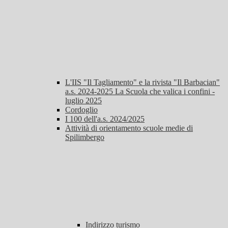
L'IIS "Il Tagliamento" e la rivista "Il Barbacian"
a.s. 2024-2025 La Scuola che valica i confini -
luglio 2025
Cordoglio
I 100 dell'a.s. 2024/2025
Attività di orientamento scuole medie di
Spilimbergo
Indirizzo turismo