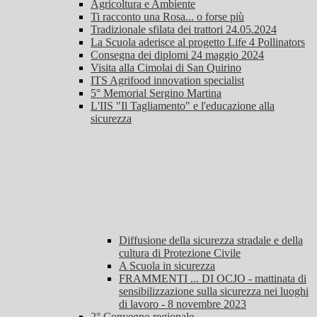
Agricoltura e Ambiente
Ti racconto una Rosa... o forse più
Tradizionale sfilata dei trattori 24.05.2024
La Scuola aderisce al progetto Life 4 Pollinators
Consegna dei diplomi 24 maggio 2024
Visita alla Cimolai di San Quirino
ITS Agrifood innovation specialist
5° Memorial Sergino Martina
L'IIS "Il Tagliamento" e l'educazione alla
sicurezza
Diffusione della sicurezza stradale e della
cultura di Protezione Civile
A Scuola in sicurezza
FRAMMENTI ... DI OCJO - mattinata di
sensibilizzazione sulla sicurezza nei luoghi
di lavoro - 8 novembre 2023
2° Convegno regionale