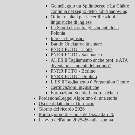
Gemellaggio tra Spilimbergo e La Châtre
continua nel segno dello Job Shadowing
Ottimi risultati per le certificazioni
linguistiche di inglese
La Scuola incontra gli studenti della
Polonia
Intrecci linguistici
Bando Unciagroalimentare
PNRR PCTO - Lione
PNRR PCTO - Salamanca
All'IIS Il Tagliamento anche prof. e ATA
diventano "studenti del mondo"
PNRR PCTO - Berlino
PNRR PCTO - Dublino
L'IIS Il Tagliamento è Preparation Centre
Certificazioni linguistiche
Formazione Scuola Lavoro a Malta
PordenoneLegge: Algoritmo di una storia
Uscite didattiche sul territorio
Giorno del ricordo 2026
Primo giorno di scuola dell'a.s. 2025-26
L'avvio dell'anno 2025-26 sulla stampa