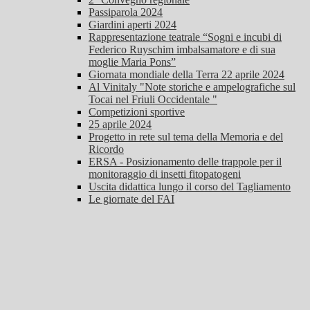
Passiparola 2024
Giardini aperti 2024
Rappresentazione teatrale “Sogni e incubi di
Federico Ruyschim imbalsamatore e di sua
moglie Maria Pons”
Giornata mondiale della Terra 22 aprile 2024
Al Vinitaly "Note storiche e ampelografiche sul
Tocai nel Friuli Occidentale "
Competizioni sportive
25 aprile 2024
Progetto in rete sul tema della Memoria e del
Ricordo
ERSA - Posizionamento delle trappole per il
monitoraggio di insetti fitopatogeni
Uscita didattica lungo il corso del Tagliamento
Le giornate del FAI