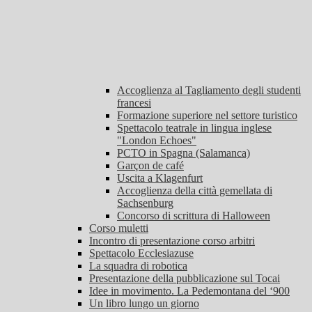
Accoglienza al Tagliamento degli studenti
francesi
Formazione superiore nel settore turistico
Spettacolo teatrale in lingua inglese
"London Echoes"
PCTO in Spagna (Salamanca)
Garçon de café
Uscita a Klagenfurt
Accoglienza della città gemellata di
Sachsenburg
Concorso di scrittura di Halloween
Corso muletti
Incontro di presentazione corso arbitri
Spettacolo Ecclesiazuse
La squadra di robotica
Presentazione della pubblicazione sul Tocai
Idee in movimento. La Pedemontana del ‘900
Un libro lungo un giorno