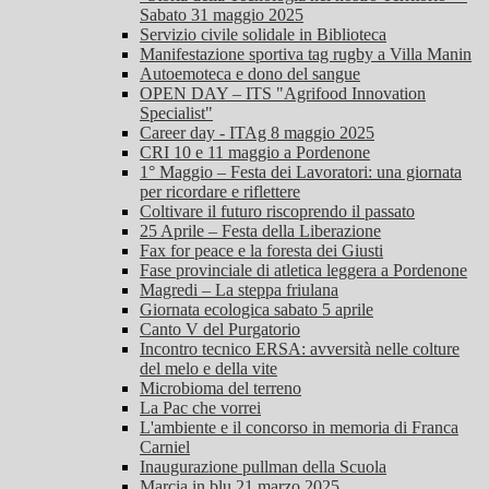
Sabato 31 maggio 2025
Servizio civile solidale in Biblioteca
Manifestazione sportiva tag rugby a Villa Manin
Autoemoteca e dono del sangue
OPEN DAY – ITS "Agrifood Innovation
Specialist"
Career day - ITAg 8 maggio 2025
CRI 10 e 11 maggio a Pordenone
1° Maggio – Festa dei Lavoratori: una giornata
per ricordare e riflettere
Coltivare il futuro riscoprendo il passato
25 Aprile – Festa della Liberazione
Fax for peace e la foresta dei Giusti
Fase provinciale di atletica leggera a Pordenone
Magredi – La steppa friulana
Giornata ecologica sabato 5 aprile
Canto V del Purgatorio
Incontro tecnico ERSA: avversità nelle colture
del melo e della vite
Microbioma del terreno
La Pac che vorrei
L'ambiente e il concorso in memoria di Franca
Carniel
Inaugurazione pullman della Scuola
Marcia in blu 21 marzo 2025