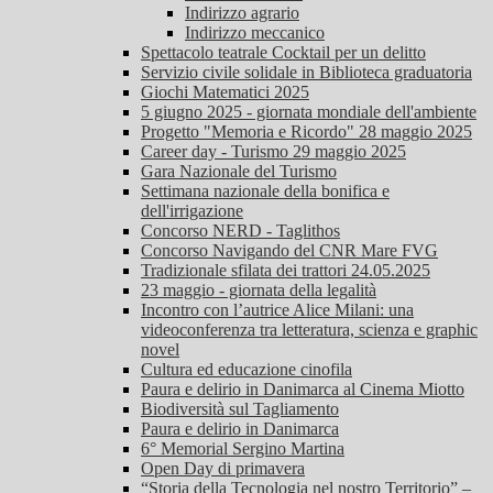
Indirizzo agrario
Indirizzo meccanico
Spettacolo teatrale Cocktail per un delitto
Servizio civile solidale in Biblioteca graduatoria
Giochi Matematici 2025
5 giugno 2025 - giornata mondiale dell'ambiente
Progetto "Memoria e Ricordo" 28 maggio 2025
Career day - Turismo 29 maggio 2025
Gara Nazionale del Turismo
Settimana nazionale della bonifica e
dell'irrigazione
Concorso NERD - Taglithos
Concorso Navigando del CNR Mare FVG
Tradizionale sfilata dei trattori 24.05.2025
23 maggio - giornata della legalità
Incontro con l’autrice Alice Milani: una
videoconferenza tra letteratura, scienza e graphic
novel
Cultura ed educazione cinofila
Paura e delirio in Danimarca al Cinema Miotto
Biodiversità sul Tagliamento
Paura e delirio in Danimarca
6° Memorial Sergino Martina
Open Day di primavera
“Storia della Tecnologia nel nostro Territorio” –