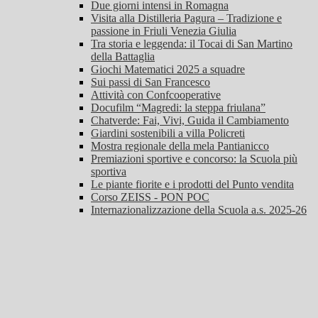
Due giorni intensi in Romagna
Visita alla Distilleria Pagura – Tradizione e
passione in Friuli Venezia Giulia
Tra storia e leggenda: il Tocai di San Martino
della Battaglia
Giochi Matematici 2025 a squadre
Sui passi di San Francesco
Attività con Confcooperative
Docufilm “Magredi: la steppa friulana”
Chatverde: Fai, Vivi, Guida il Cambiamento
Giardini sostenibili a villa Policreti
Mostra regionale della mela Pantianicco
Premiazioni sportive e concorso: la Scuola più
sportiva
Le piante fiorite e i prodotti del Punto vendita
Corso ZEISS - PON POC
Internazionalizzazione della Scuola a.s. 2025-26