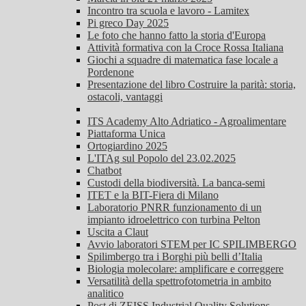
Incontro tra scuola e lavoro - Lamitex
Pi greco Day 2025
Le foto che hanno fatto la storia d'Europa
Attività formativa con la Croce Rossa Italiana
Giochi a squadre di matematica fase locale a
Pordenone
Presentazione del libro Costruire la parità: storia,
ostacoli, vantaggi
ITS Academy Alto Adriatico - Agroalimentare
Piattaforma Unica
Ortogiardino 2025
L'ITAg sul Popolo del 23.02.2025
Chatbot
Custodi della biodiversità. La banca-semi
ITET e la BIT-Fiera di Milano
Laboratorio PNRR funzionamento di un
impianto idroelettrico con turbina Pelton
Uscita a Claut
Avvio laboratori STEM per IC SPILIMBERGO
Spilimbergo tra i Borghi più belli d’Italia
Biologia molecolare: amplificare e correggere
Versatilità della spettrofotometria in ambito
analitico
Post di ZEISS Industrial Quality Solutions