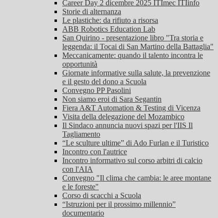
Career Day 2 dicembre 2025 ITImec ITIinfo
Storie di alternanza
Le plastiche: da rifiuto a risorsa
ABB Robotics Education Lab
San Quirino - presentazione libro "Tra storia e
leggenda: il Tocai di San Martino della Battaglia"
Meccanicamente: quando il talento incontra le
opportunità
Giornate informative sulla salute, la prevenzione
e il gesto del dono a Scuola
Convegno PP Pasolini
Non siamo eroi di Sara Segantin
Fiera A&T Automation & Testing di Vicenza
Visita della delegazione del Mozambico
Il Sindaco annuncia nuovi spazi per l'IIS Il
Tagliamento
“Le sculture ultime” di Ado Furlan e il Turistico
Incontro con l'autrice
Incontro informativo sul corso arbitri di calcio
con l'AIA
Convegno "Il clima che cambia: le aree montane
e le foreste"
Corso di scacchi a Scuola
“Istruzioni per il prossimo millennio”
documentario