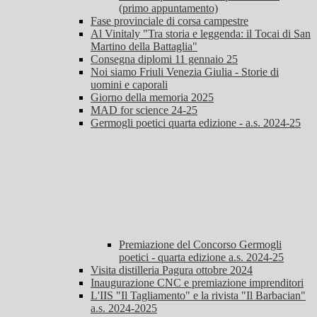
(primo appuntamento)
Fase provinciale di corsa campestre
Al Vinitaly "Tra storia e leggenda: il Tocai di San
Martino della Battaglia"
Consegna diplomi 11 gennaio 25
Noi siamo Friuli Venezia Giulia - Storie di
uomini e caporali
Giorno della memoria 2025
MAD for science 24-25
Germogli poetici quarta edizione - a.s. 2024-25
Premiazione del Concorso Germogli
poetici - quarta edizione a.s. 2024-25
Visita distilleria Pagura ottobre 2024
Inaugurazione CNC e premiazione imprenditori
L'IIS "Il Tagliamento" e la rivista "Il Barbacian"
a.s. 2024-2025