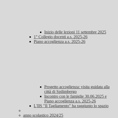
Inizio delle lezioni 11 settembre 2025
1° Collegio docenti a.s. 2025-26
Piano accoglienza a.s. 2025-26
Progetto accoglienza: visita guidata alla
città di Spilimbergo
Incontro con le famiglie 30.06.2025 e
Piano accoglienza a.s. 2025-26
L'IIS "Il Tagliamento" ha raggiunto lo spazio
anno scolastico 2024/25