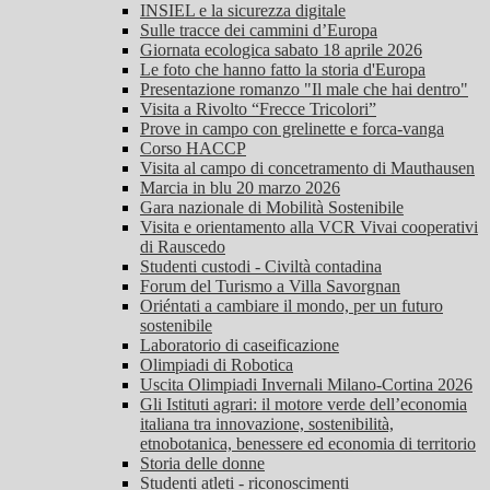
INSIEL e la sicurezza digitale
Sulle tracce dei cammini d’Europa
Giornata ecologica sabato 18 aprile 2026
Le foto che hanno fatto la storia d'Europa
Presentazione romanzo "Il male che hai dentro"
Visita a Rivolto “Frecce Tricolori”
Prove in campo con grelinette e forca-vanga
Corso HACCP
Visita al campo di concetramento di Mauthausen
Marcia in blu 20 marzo 2026
Gara nazionale di Mobilità Sostenibile
Visita e orientamento alla VCR Vivai cooperativi
di Rauscedo
Studenti custodi - Civiltà contadina
Forum del Turismo a Villa Savorgnan
Oriéntati a cambiare il mondo, per un futuro
sostenibile
Laboratorio di caseificazione
Olimpiadi di Robotica
Uscita Olimpiadi Invernali Milano-Cortina 2026
Gli Istituti agrari: il motore verde dell’economia
italiana tra innovazione, sostenibilità,
etnobotanica, benessere ed economia di territorio
Storia delle donne
Studenti atleti - riconoscimenti