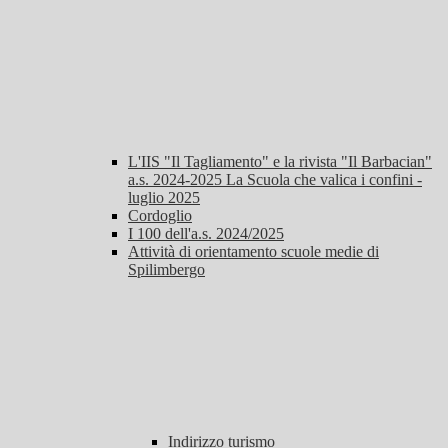
L'IIS "Il Tagliamento" e la rivista "Il Barbacian"
a.s. 2024-2025 La Scuola che valica i confini -
luglio 2025
Cordoglio
I 100 dell'a.s. 2024/2025
Attività di orientamento scuole medie di
Spilimbergo
Indirizzo turismo