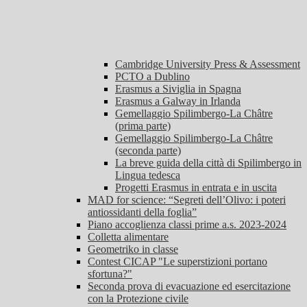
Cambridge University Press & Assessment
PCTO a Dublino
Erasmus a Siviglia in Spagna
Erasmus a Galway in Irlanda
Gemellaggio Spilimbergo-La Châtre
(prima parte)
Gemellaggio Spilimbergo-La Châtre
(seconda parte)
La breve guida della città di Spilimbergo in
Lingua tedesca
Progetti Erasmus in entrata e in uscita
MAD for science: “Segreti dell’Olivo: i poteri
antiossidanti della foglia”
Piano accoglienza classi prime a.s. 2023-2024
Colletta alimentare
Geometriko in classe
Contest CICAP "Le superstizioni portano
sfortuna?"
Seconda prova di evacuazione ed esercitazione
con la Protezione civile