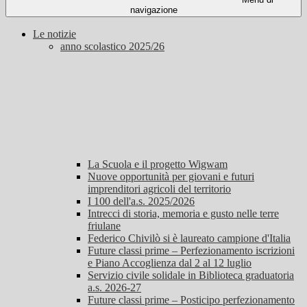
navigazione
Le notizie
anno scolastico 2025/26
La Scuola e il progetto Wigwam
Nuove opportunità per giovani e futuri
imprenditori agricoli del territorio
I 100 dell'a.s. 2025/2026
Intrecci di storia, memoria e gusto nelle terre
friulane
Federico Chivilò si è laureato campione d'Italia
Future classi prime – Perfezionamento iscrizioni
e Piano Accoglienza dal 2 al 12 luglio
Servizio civile solidale in Biblioteca graduatoria
a.s. 2026-27
Future classi prime – Posticipo perfezionamento