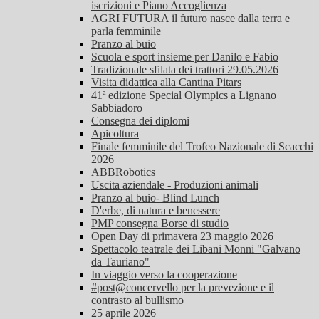
iscrizioni e Piano Accoglienza
AGRI FUTURA il futuro nasce dalla terra e
parla femminile
Pranzo al buio
Scuola e sport insieme per Danilo e Fabio
Tradizionale sfilata dei trattori 29.05.2026
Visita didattica alla Cantina Pitars
41ª edizione Special Olympics a Lignano
Sabbiadoro
Consegna dei diplomi
Apicoltura
Finale femminile del Trofeo Nazionale di Scacchi
2026
ABBRobotics
Uscita aziendale - Produzioni animali
Pranzo al buio- Blind Lunch
D'erbe, di natura e benessere
PMP consegna Borse di studio
Open Day di primavera 23 maggio 2026
Spettacolo teatrale dei Libani Monni "Galvano
da Tauriano"
In viaggio verso la cooperazione
#post@concervello per la prevezione e il
contrasto al bullismo
25 aprile 2026