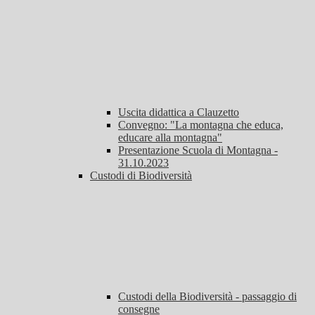
Uscita didattica a Clauzetto
Convegno: "La montagna che educa,
educare alla montagna"
Presentazione Scuola di Montagna -
31.10.2023
Custodi di Biodiversità
Custodi della Biodiversità - passaggio di
consegne