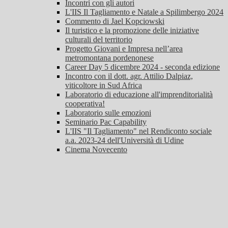
Incontri con gli autori
L'IIS Il Tagliamento e Natale a Spilimbergo 2024
Commento di Jael Kopciowski
Il turistico e la promozione delle iniziative
culturali del territorio
Progetto Giovani e Impresa nell’area
metromontana pordenonese
Career Day 5 dicembre 2024 - seconda edizione
Incontro con il dott. agr. Attilio Dalpiaz,
viticoltore in Sud Africa
Laboratorio di educazione all'imprenditorialità
cooperativa!
Laboratorio sulle emozioni
Seminario Pac Capability
L'IIS "Il Tagliamento" nel Rendiconto sociale
a.a. 2023-24 dell'Università di Udine
Cinema Novecento