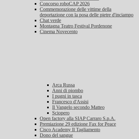
Concorso roboCAP 2026
Commemorazione delle vittime della
deportazione con la posa delle pietre d'inciampo
Chat verde
Montagna Teatro Festival Pordenone
Cinema Novecento
Arca Russa
Anni di piombo
I pugni in tasca
Francesco d'Assisi
Il Vangelo secondo Matteo
Sciopero
Open factory alla SIAP Carraro S.p.A.
Premiazione 29 edizione Fax for Peace
Cisco Academy Il Tagliamento
Dono del sangue