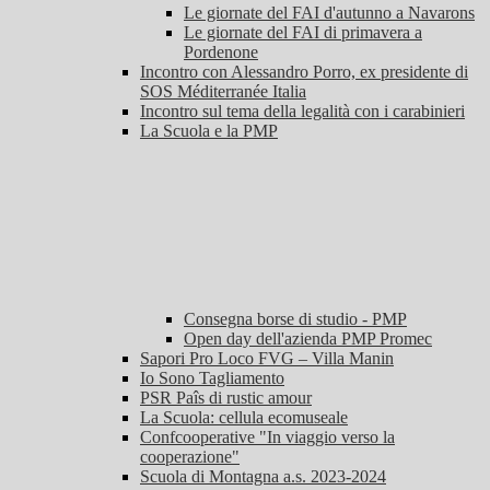
Le giornate del FAI d'autunno a Navarons
Le giornate del FAI di primavera a
Pordenone
Incontro con Alessandro Porro, ex presidente di
SOS Méditerranée Italia
Incontro sul tema della legalità con i carabinieri
La Scuola e la PMP
Consegna borse di studio - PMP
Open day dell'azienda PMP Promec
Sapori Pro Loco FVG – Villa Manin
Io Sono Tagliamento
PSR Paîs di rustic amour
La Scuola: cellula ecomuseale
Confcooperative "In viaggio verso la
cooperazione"
Scuola di Montagna a.s. 2023-2024