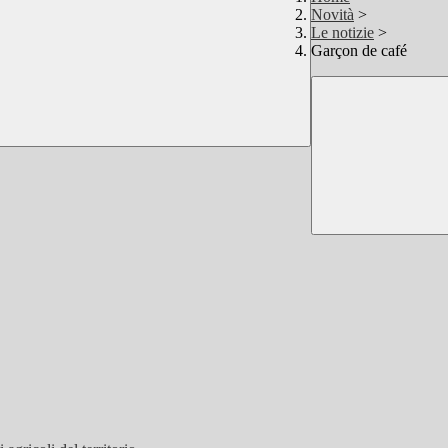
Novità
>
Le notizie
>
Garçon de café