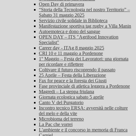
Open Day di primavera
“Storia della Tecnologia nel nostro Territorio” –
Sabato 31 maggio 2025
Servizio civile solidale in Biblioteca
Manifestazione sportiva tag rugby a Villa Manin
Autoemoteca e dono del sangue
OPEN DAY – ITS "Agrifood Innovation
Specialist"
Career day - ITAg 8 maggio 2025
CRI 10 e 11 maggio a Pordenone
1° Maggio – Festa dei Lavoratori: una giornata
per ricordare e riflettere
Coltivare il futuro riscoprendo il passato
25 Aprile – Festa della Liberazione
Fax for peace e la foresta dei Giusti
Fase provinciale di atletica leggera a Pordenone
Magredi – La steppa friulana
Giornata ecologica sabato 5 aprile
Canto V del Purgatorio
Incontro tecnico ERSA: avversità nelle colture
del melo e della vite
Microbioma del terreno
La Pac che vorrei
L'ambiente e il concorso in memoria di Franca
Carniel