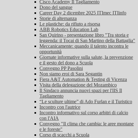
Cisco Academy Il Tagliamento
Dono del sangue
Career Day 2 dicembre 2025 ITImec ITIinfo
Storie di alternanza
Le plastiche: da rifiuto a risorsa
ABB Robotics Education Lab
San Quirino - presentazione libro "Tra storia e
leggenda: il Tocai di San Martino della Battaglia"
Meccanicamente: quando il talento incontra le
opportunità
Giornate informative sulla salute, la prevenzione
e il gesto del dono a Scuola
Convegno PP Pasolini
Non siamo eroi di Sara Segantin
Fiera A&T Automation & Testing di Vicenza
Visita della delegazione del Mozambico
Il Sindaco annuncia nuovi spazi per l'IIS Il
Tagliamento
“Le sculture ultime” di Ado Furlan e il Turistico
Incontro con l'autrice
Incontro informativo sul corso arbitri di calcio
con l'AIA
Convegno "Il clima che cambia: le aree montane
e le foreste"
Corso di scacchi a Scuola