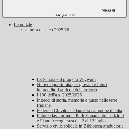
Menu di
navigazione
Le notizie
anno scolastico 2025/26
La Scuola e il progetto Wigwam
Nuove opportunità per giovani e futuri
imprenditori agricoli del territorio
I 100 dell'a.s. 2025/2026
Intrecci di storia, memoria e gusto nelle terre
friulane
Federico Chivilò si è laureato campione d'Italia
Future classi prime – Perfezionamento iscrizioni
e Piano Accoglienza dal 2 al 12 luglio
Servizio civile solidale in Biblioteca graduatoria