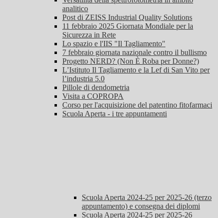
analitico
Post di ZEISS Industrial Quality Solutions
11 febbraio 2025 Giornata Mondiale per la
Sicurezza in Rete
Lo spazio e l'IIS "Il Tagliamento"
7 febbraio giornata nazionale contro il bullismo
Progetto NERD? (Non È Roba per Donne?)
L’Istituto Il Tagliamento e la Lef di San Vito per
l’industria 5.0
Pillole di dendometria
Visita a COPROPA
Corso per l'acquisizione del patentino fitofarmaci
Scuola Aperta - i tre appuntamenti
Scuola Aperta 2024-25 per 2025-26 (terzo
appuntamento) e consegna dei diplomi
Scuola Aperta 2024-25 per 2025-26