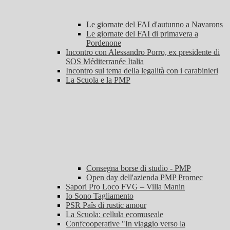
Le giornate del FAI d'autunno a Navarons
Le giornate del FAI di primavera a
Pordenone
Incontro con Alessandro Porro, ex presidente di
SOS Méditerranée Italia
Incontro sul tema della legalità con i carabinieri
La Scuola e la PMP
Consegna borse di studio - PMP
Open day dell'azienda PMP Promec
Sapori Pro Loco FVG – Villa Manin
Io Sono Tagliamento
PSR Paîs di rustic amour
La Scuola: cellula ecomuseale
Confcooperative "In viaggio verso la