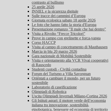
contrasto al bullismo
25 aprile 2026
INSIEL e la sicurezza digitale
Sulle tracce dei cammini d’Europa
Giornata ecologica sabato 18 aprile 2026
Le foto che hanno fatto la storia d'Europa
Presentazione romanzo "Il male che hai dentro"
Visita a Rivolto “Frecce Tricolori”
Prove in campo con grelinette e forca-vanga
Corso HACCP
Visita al campo di concetramento di Mauthausen
Marcia in blu 20 marzo 2026
Gara nazionale di Mobilità Sostenibile
Visita e orientamento alla VCR Vivai cooperativi
di Rauscedo
Studenti custodi - Civiltà contadina
Forum del Turismo a Villa Savorgnan
Oriéntati a cambiare il mondo, per un futuro
sostenibile
Laboratorio di caseificazione
Olimpiadi di Robotica
Uscita Olimpiadi Invernali Milano-Cortina 2026
Gli Istituti agrari: il motore verde dell’economia
italiana tra innovazione, sostenibilità,
etnobotanica, benessere ed economia di territorio