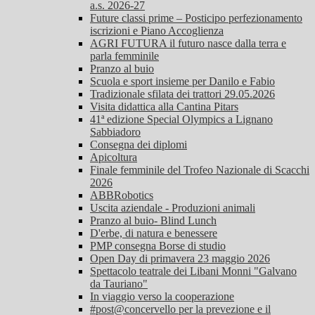
a.s. 2026-27
Future classi prime – Posticipo perfezionamento
iscrizioni e Piano Accoglienza
AGRI FUTURA il futuro nasce dalla terra e
parla femminile
Pranzo al buio
Scuola e sport insieme per Danilo e Fabio
Tradizionale sfilata dei trattori 29.05.2026
Visita didattica alla Cantina Pitars
41ª edizione Special Olympics a Lignano
Sabbiadoro
Consegna dei diplomi
Apicoltura
Finale femminile del Trofeo Nazionale di Scacchi
2026
ABBRobotics
Uscita aziendale - Produzioni animali
Pranzo al buio- Blind Lunch
D'erbe, di natura e benessere
PMP consegna Borse di studio
Open Day di primavera 23 maggio 2026
Spettacolo teatrale dei Libani Monni "Galvano
da Tauriano"
In viaggio verso la cooperazione
#post@concervello per la prevezione e il