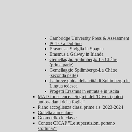
Cambridge University Press & Assessment
PCTO a Dublino
Erasmus a Siviglia in Spagna
Erasmus a Galway in Irlanda
Gemellaggio Spilimbergo-La Châtre
(prima parte)
Gemellaggio Spilimbergo-La Châtre
(seconda parte)
La breve guida della città di Spilimbergo in
Lingua tedesca
Progetti Erasmus in entrata e in uscita
MAD for science: “Segreti dell’Olivo: i poteri
antiossidanti della foglia”
Piano accoglienza classi prime a.s. 2023-2024
Colletta alimentare
Geometriko in classe
Contest CICAP "Le superstizioni portano
sfortuna?"