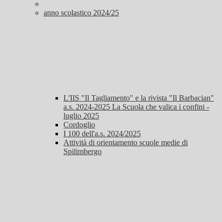
anno scolastico 2024/25
L'IIS "Il Tagliamento" e la rivista "Il Barbacian"
a.s. 2024-2025 La Scuola che valica i confini -
luglio 2025
Cordoglio
I 100 dell'a.s. 2024/2025
Attività di orientamento scuole medie di
Spilimbergo