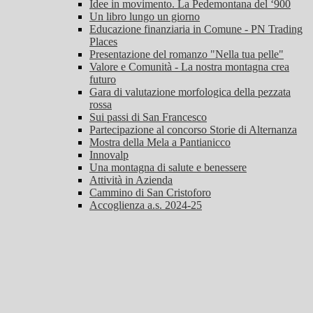
Idee in movimento. La Pedemontana del ‘900
Un libro lungo un giorno
Educazione finanziaria in Comune - PN Trading
Places
Presentazione del romanzo "Nella tua pelle"
Valore e Comunità - La nostra montagna crea
futuro
Gara di valutazione morfologica della pezzata
rossa
Sui passi di San Francesco
Partecipazione al concorso Storie di Alternanza
Mostra della Mela a Pantianicco
Innovalp
Una montagna di salute e benessere
Attività in Azienda
Cammino di San Cristoforo
Accoglienza a.s. 2024-25