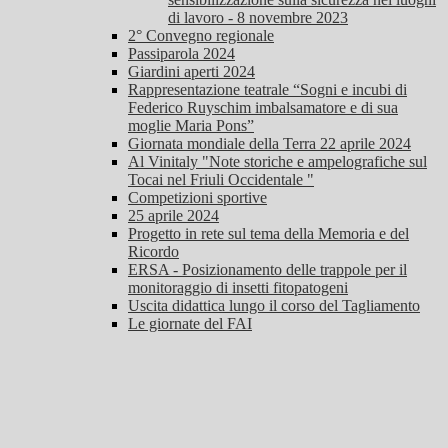
di lavoro - 8 novembre 2023
2° Convegno regionale
Passiparola 2024
Giardini aperti 2024
Rappresentazione teatrale “Sogni e incubi di
Federico Ruyschim imbalsamatore e di sua
moglie Maria Pons”
Giornata mondiale della Terra 22 aprile 2024
Al Vinitaly "Note storiche e ampelografiche sul
Tocai nel Friuli Occidentale "
Competizioni sportive
25 aprile 2024
Progetto in rete sul tema della Memoria e del
Ricordo
ERSA - Posizionamento delle trappole per il
monitoraggio di insetti fitopatogeni
Uscita didattica lungo il corso del Tagliamento
Le giornate del FAI