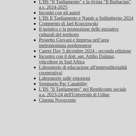
L'IIS "Il Tagliamento" e la rivista "Il Barbacian"
a.s. 2024-2025
Incontri con gli autori
L'IIS Il Tagliamento e Natale a Spilimbergo 2024
Commento di Jael Kopciowski
Il turistico e la promozione delle iniziative
culturali del territorio
Progetto Giovani e Impresa nell’area
metromontana pordenonese
Career Day 5 dicembre 2024 - seconda edizione
Incontro con il dott. agr. Attilio Dalpiaz,
viticoltore in Sud Africa
Laboratorio di educazione all'imprenditorialità
cooperativa!
Laboratorio sulle emozioni
Seminario Pac Capability
L'IIS "Il Tagliamento" nel Rendiconto sociale
a.a. 2023-24 dell'Università di Udine
Cinema Novecento