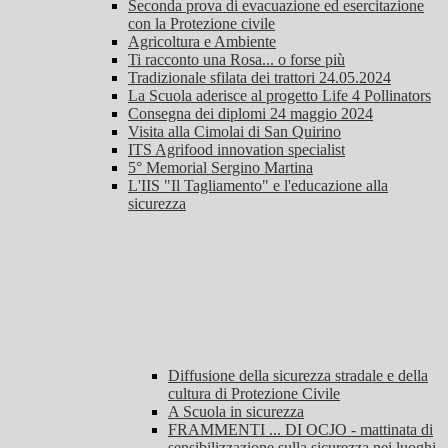
Seconda prova di evacuazione ed esercitazione
con la Protezione civile
Agricoltura e Ambiente
Ti racconto una Rosa... o forse più
Tradizionale sfilata dei trattori 24.05.2024
La Scuola aderisce al progetto Life 4 Pollinators
Consegna dei diplomi 24 maggio 2024
Visita alla Cimolai di San Quirino
ITS Agrifood innovation specialist
5° Memorial Sergino Martina
L'IIS "Il Tagliamento" e l'educazione alla
sicurezza
Diffusione della sicurezza stradale e della
cultura di Protezione Civile
A Scuola in sicurezza
FRAMMENTI ... DI OCJO - mattinata di
sensibilizzazione sulla sicurezza nei luoghi