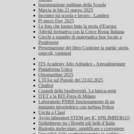
Inaugurazione pullman della Scuola
Marcia in blu 21 marzo 2025
Incontro tra scuola e lavoro - Lamitex
Pi greco Day 2025
Le foto che hanno fatto la storia d'Europa
Attività formativa con la Croce Rossa Italiana
Giochi a squadre di matematica fase locale a
Pordenone
Presentazione del libro Costruire la parità: storia,
ostacoli, vantaggi
ITS Academy Alto Adriatico - Agroalimentare
Piattaforma Unica
Ortogiardino 2025
L'ITAg sul Popolo del 23.02.2025
Chatbot
Custodi della biodiversità. La banca-semi
ITET e la BIT-Fiera di Milano
Laboratorio PNRR funzionamento di un
impianto idroelettrico con turbina Pelton
Uscita a Claut
Avvio laboratori STEM per IC SPILIMBERGO
Spilimbergo tra i Borghi più belli d’Italia
Biologia molecolare: amplificare e correggere
Versatilità della spettrofotometria in ambito