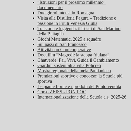
“Istruzioni per il prossimo millennio”
documentario
Due giorni intensi in Romagna
Visita alla Distilleria Pagura – Tradizione e
passione in Friuli Venezia Giulia
Tra storia e leggenda: il Tocai di San Martino
della Battaglia
Giochi Matematici 2025 a squadre
Sui passi di San Francesco
Attività con Confcooperative
Docufilm “Magredi: la steppa friulana”
Chatverde: Fai, Vivi, Guida il Cambiamento
Giardini sostenibili a villa Policreti
Mostra regionale della mela Pantianicco
Premiazioni sportive e concorso: la Scuola più
sportiva
Le piante fiorite e i prodotti del Punto vendita
Corso ZEISS - PON POC
Internazionalizzazione della Scuola a.s. 2025-26