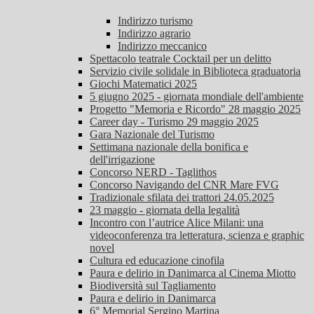
Indirizzo turismo
Indirizzo agrario
Indirizzo meccanico
Spettacolo teatrale Cocktail per un delitto
Servizio civile solidale in Biblioteca graduatoria
Giochi Matematici 2025
5 giugno 2025 - giornata mondiale dell'ambiente
Progetto "Memoria e Ricordo" 28 maggio 2025
Career day - Turismo 29 maggio 2025
Gara Nazionale del Turismo
Settimana nazionale della bonifica e
dell'irrigazione
Concorso NERD - Taglithos
Concorso Navigando del CNR Mare FVG
Tradizionale sfilata dei trattori 24.05.2025
23 maggio - giornata della legalità
Incontro con l’autrice Alice Milani: una
videoconferenza tra letteratura, scienza e graphic
novel
Cultura ed educazione cinofila
Paura e delirio in Danimarca al Cinema Miotto
Biodiversità sul Tagliamento
Paura e delirio in Danimarca
6° Memorial Sergino Martina