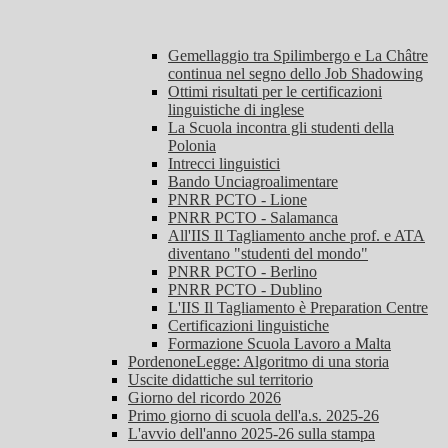
Gemellaggio tra Spilimbergo e La Châtre
continua nel segno dello Job Shadowing
Ottimi risultati per le certificazioni
linguistiche di inglese
La Scuola incontra gli studenti della
Polonia
Intrecci linguistici
Bando Unciagroalimentare
PNRR PCTO - Lione
PNRR PCTO - Salamanca
All'IIS Il Tagliamento anche prof. e ATA
diventano "studenti del mondo"
PNRR PCTO - Berlino
PNRR PCTO - Dublino
L'IIS Il Tagliamento è Preparation Centre
Certificazioni linguistiche
Formazione Scuola Lavoro a Malta
PordenoneLegge: Algoritmo di una storia
Uscite didattiche sul territorio
Giorno del ricordo 2026
Primo giorno di scuola dell'a.s. 2025-26
L'avvio dell'anno 2025-26 sulla stampa