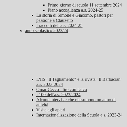
Primo giorno di scuola 11 settembre 2024
Piano accoglienza a.s. 2024-25
La storia di Simone e Giacomo, pastori per
passione a Clauzetto
I raccolti dell'a.s. 2024-25
anno scolastico 2023/24
L'IIS "Il Tagliamento" e la rivista "Il Barbacian"
a.s. 2023-2024
Omar Cecco - tiro con l'arco
I 100 dell'a.s. 2023/2024
Alcune interviste che riassumono un anno di
attività
Visita agli apiari
Internazionalizzazione della Scuola a.s. 2023-24