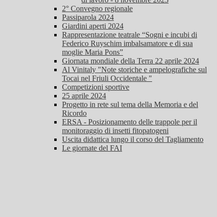
2° Convegno regionale
Passiparola 2024
Giardini aperti 2024
Rappresentazione teatrale “Sogni e incubi di
Federico Ruyschim imbalsamatore e di sua
moglie Maria Pons”
Giornata mondiale della Terra 22 aprile 2024
Al Vinitaly "Note storiche e ampelografiche sul
Tocai nel Friuli Occidentale "
Competizioni sportive
25 aprile 2024
Progetto in rete sul tema della Memoria e del
Ricordo
ERSA - Posizionamento delle trappole per il
monitoraggio di insetti fitopatogeni
Uscita didattica lungo il corso del Tagliamento
Le giornate del FAI