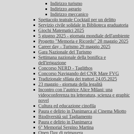
Indirizzo turismo
Indirizzo agrario
Indirizzo meccanico
Spettacolo teatrale Cocktail per un delitto
Servizio civile solidale in Biblioteca graduatoria
Giochi Matematici 2025
5 giugno 2025 - giornata mondiale dell'ambiente
Progetto "Memoria e Ricordo" 28 maggio 2025
Career day - Turismo 29 maggio 2025
Gara Nazionale del Turismo
Settimana nazionale della bonifica e
dell'irrigazione
Concorso NERD - Taglithos
Concorso Navigando del CNR Mare FVG
Tradizionale sfilata dei trattori 24.05.2025
23 maggio - giornata della legalità
Incontro con l’autrice Alice Milani: una
videoconferenza tra letteratura, scienza e graphic
novel
Cultura ed educazione cinofila
Paura e delirio in Danimarca al Cinema Miotto
Biodiversità sul Tagliamento
Paura e delirio in Danimarca
6° Memorial Sergino Martina
Open Day di primavera