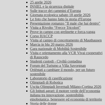
25 aprile 2026
INSIEL e la sicurezza digitale
Sulle tracce dei cammini d’Europa
Giornata ecologica sabato 18 aprile 2026
Le foto che hanno fatto la storia d'Europa
Presentazione romanzo "Il male che hai dentro"
Visita a Rivolto “Frecce Tricolori”
Prove in campo con grelinette e forca-vanga
Corso HACCP
Visita al campo di concetramento di Mauthausen
Marcia in blu 20 marzo 2026
Gara nazionale di Mobilità Sostenibile
Visita e orientamento alla VCR Vivai cooperativi
di Rauscedo
Studenti custodi - Civiltà contadina
Forum del Turismo a Villa Savorgnan
Oriéntati a cambiare il mondo, per un futuro
sostenibile
Laboratorio di caseificazione
Olimpiadi di Robotica
Uscita Olimpiadi Invernali Milano-Cortina 2026
Gli Istituti agrari: il motore verde dell’economia
italiana tra innovazione, sostenibilità,
etnobotanica, benessere ed economia di territorio
Storia delle donne