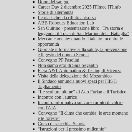
Dono del sangue
Career Day 2 dicembre 2025 ITImec ITIinfo
Storie di alternanza
Le plastiche: da rifiuto a risorsa
ABB Robotics Education Lab
San Quirino - presentazione libro "Tra storia e
leggenda: il Tocai di San Martino della Battaglia"
Meccanicamente: quando il talento incontra le
opportunità
Giornate informative sulla salute, la prevenzione
e il gesto del dono a Scuola
Convegno PP Pasolini
Non siamo eroi di Sara Segantin
Fiera A&T Automation & Testing di Vicenza
Visita della delegazione del Mozambico
Il Sindaco annuncia nuovi spazi per l'IIS Il
Tagliamento
“Le sculture ultime” di Ado Furlan e il Turistico
Incontro con l'autrice
Incontro informativo sul corso arbitri di calcio
con l'AIA
Convegno "Il clima che cambia: le aree montane
e le foreste"
Corso di scacchi a Scuola
“Istruzioni per il prossimo millennio”