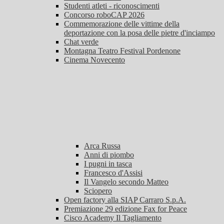
Studenti atleti - riconoscimenti
Concorso roboCAP 2026
Commemorazione delle vittime della
deportazione con la posa delle pietre d'inciampo
Chat verde
Montagna Teatro Festival Pordenone
Cinema Novecento
Arca Russa
Anni di piombo
I pugni in tasca
Francesco d'Assisi
Il Vangelo secondo Matteo
Sciopero
Open factory alla SIAP Carraro S.p.A.
Premiazione 29 edizione Fax for Peace
Cisco Academy Il Tagliamento