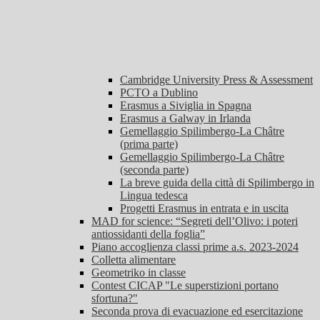
Cambridge University Press & Assessment
PCTO a Dublino
Erasmus a Siviglia in Spagna
Erasmus a Galway in Irlanda
Gemellaggio Spilimbergo-La Châtre
(prima parte)
Gemellaggio Spilimbergo-La Châtre
(seconda parte)
La breve guida della città di Spilimbergo in
Lingua tedesca
Progetti Erasmus in entrata e in uscita
MAD for science: “Segreti dell’Olivo: i poteri
antiossidanti della foglia”
Piano accoglienza classi prime a.s. 2023-2024
Colletta alimentare
Geometriko in classe
Contest CICAP "Le superstizioni portano
sfortuna?"
Seconda prova di evacuazione ed esercitazione