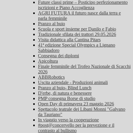
Future classi prime – Posticipo perfezionamento
iscrizioni e Piano Accoglienza
AGRI FUTURA il futuro nasce dalla terra e
parla femminile
Pranzo al buio
Scuola e sport insieme per Danilo e Fabio
Tradizionale sfilata dei trattori 29.05.2026
Visita didattica alla Cantina Pitars
41ª edizione Special Olympics a Lignano
Sabbiadoro
Consegna dei diplomi
Apicoltura
Finale femminile del Trofeo Nazionale di Scacchi
2026
ABBRobotics
Uscita aziendale - Produzioni animali
Pranzo al buio- Blind Lunch
D'erbe, di natura e benessere
PMP consegna Borse di studio
Open Day di primavera 23 maggio 2026
Spettacolo teatrale dei Libani Monni "Galvano
da Tauriano"
In viaggio verso la cooperazione
#post@concervello per la prevezione e il
contrasto al bullismo