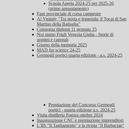
Scuola Aperta 2024-25 per 2025-26
(primo appuntamento)
Fase provinciale di corsa campestre
Al Vinitaly "Tra storia e leggenda: il Tocai di San
Martino della Battaglia"
Consegna diplomi 11 gennaio 25
Noi siamo Friuli Venezia Giulia - Storie di
uomini e caporali
Giorno della memoria 2025
MAD for science 24-25
Germogli poetici quarta edizione - a.s. 2024-25
Premiazione del Concorso Germogli
poetici - quarta edizione a.s. 2024-25
Visita distilleria Pagura ottobre 2024
Inaugurazione CNC e premiazione imprenditori
L'IIS "Il Tagliamento" e la rivista "Il Barbacian"