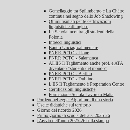
Gemellaggio tra Spilimbergo e La Châtre
continua nel segno dello Job Shadowing
Ottimi risultati per le certificazioni
linguistiche di inglese
La Scuola incontra gli studenti della
Polonia
Intrecci linguistici
Bando Unciagroalimentare
PNRR PCTO - Lione
PNRR PCTO - Salamanca
All'IIS Il Tagliamento anche prof. e ATA
diventano "studenti del mondo"
PNRR PCTO - Berlino
PNRR PCTO - Dublino
L'IIS Il Tagliamento è Preparation Centre
Certificazioni linguistiche
Formazione Scuola Lavoro a Malta
PordenoneLegge: Algoritmo di una storia
Uscite didattiche sul territorio
Giorno del ricordo 2026
Primo giorno di scuola dell'a.s. 2025-26
L'avvio dell'anno 2025-26 sulla stampa