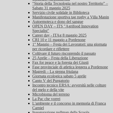
“Storia della Tecnologia nel nostro Territorio” –
Sabato 31 maggio 2025
Servizio civile solidale in Biblioteca
Manifestazione sportiva tag rugby a Villa Manin
Autoemoteca e dono del sangue
OPEN DAY – ITS "Agrifood Innovation
Specialist"
Career day - ITAg 8 maggio 2025
CRI 10 e 11 maggio a Pordenone
1° Maggio – Festa dei Lavoratori: una giornata
per ricordare e riflettere
Coltivare il futuro riscoprendo il passato
25 Aprile – Festa della Liberazione
Fax for peace e la foresta dei Giusti
Fase provinciale di atletica leggera a Pordenone
Magredi – La steppa friulana
Giornata ecologica sabato 5 aprile
Canto V del Purgatorio
Incontro tecnico ERSA: avversità nelle colture
del melo e della vite
Microbioma del terreno
La Pac che vorrei
L'ambiente e il concorso in memoria di Franca
Carniel
Inaugurazione pullman della Scuola