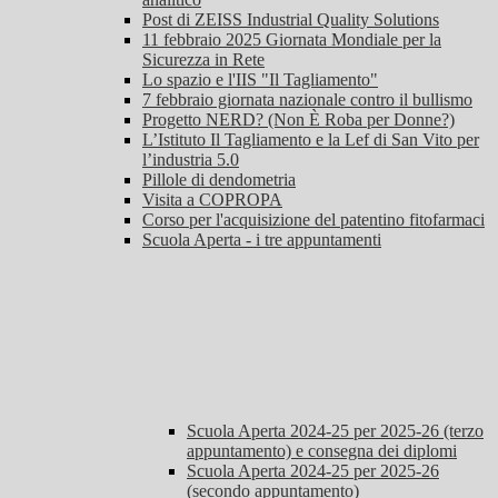
Post di ZEISS Industrial Quality Solutions
11 febbraio 2025 Giornata Mondiale per la
Sicurezza in Rete
Lo spazio e l'IIS "Il Tagliamento"
7 febbraio giornata nazionale contro il bullismo
Progetto NERD? (Non È Roba per Donne?)
L’Istituto Il Tagliamento e la Lef di San Vito per
l’industria 5.0
Pillole di dendometria
Visita a COPROPA
Corso per l'acquisizione del patentino fitofarmaci
Scuola Aperta - i tre appuntamenti
Scuola Aperta 2024-25 per 2025-26 (terzo
appuntamento) e consegna dei diplomi
Scuola Aperta 2024-25 per 2025-26
(secondo appuntamento)