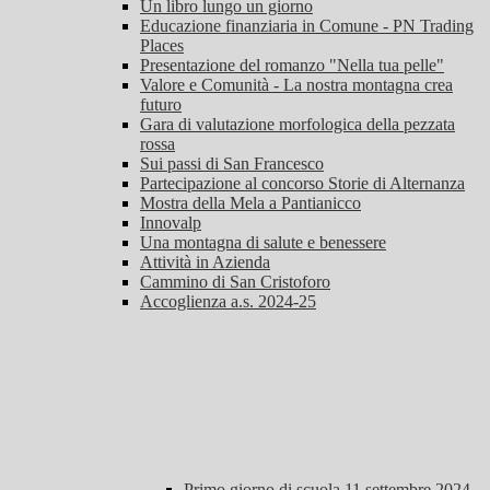
Un libro lungo un giorno
Educazione finanziaria in Comune - PN Trading
Places
Presentazione del romanzo "Nella tua pelle"
Valore e Comunità - La nostra montagna crea
futuro
Gara di valutazione morfologica della pezzata
rossa
Sui passi di San Francesco
Partecipazione al concorso Storie di Alternanza
Mostra della Mela a Pantianicco
Innovalp
Una montagna di salute e benessere
Attività in Azienda
Cammino di San Cristoforo
Accoglienza a.s. 2024-25
Primo giorno di scuola 11 settembre 2024