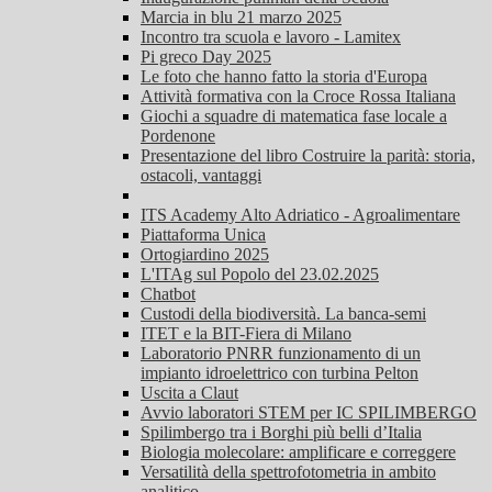
Marcia in blu 21 marzo 2025
Incontro tra scuola e lavoro - Lamitex
Pi greco Day 2025
Le foto che hanno fatto la storia d'Europa
Attività formativa con la Croce Rossa Italiana
Giochi a squadre di matematica fase locale a
Pordenone
Presentazione del libro Costruire la parità: storia,
ostacoli, vantaggi
ITS Academy Alto Adriatico - Agroalimentare
Piattaforma Unica
Ortogiardino 2025
L'ITAg sul Popolo del 23.02.2025
Chatbot
Custodi della biodiversità. La banca-semi
ITET e la BIT-Fiera di Milano
Laboratorio PNRR funzionamento di un
impianto idroelettrico con turbina Pelton
Uscita a Claut
Avvio laboratori STEM per IC SPILIMBERGO
Spilimbergo tra i Borghi più belli d’Italia
Biologia molecolare: amplificare e correggere
Versatilità della spettrofotometria in ambito
analitico