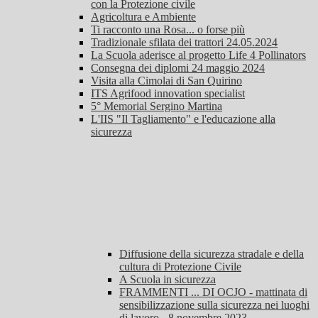
con la Protezione civile
Agricoltura e Ambiente
Ti racconto una Rosa... o forse più
Tradizionale sfilata dei trattori 24.05.2024
La Scuola aderisce al progetto Life 4 Pollinators
Consegna dei diplomi 24 maggio 2024
Visita alla Cimolai di San Quirino
ITS Agrifood innovation specialist
5° Memorial Sergino Martina
L'IIS "Il Tagliamento" e l'educazione alla
sicurezza
Diffusione della sicurezza stradale e della
cultura di Protezione Civile
A Scuola in sicurezza
FRAMMENTI ... DI OCJO - mattinata di
sensibilizzazione sulla sicurezza nei luoghi
di lavoro - 8 novembre 2023