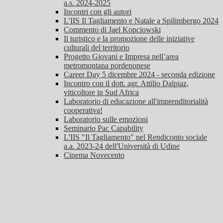
a.s. 2024-2025
Incontri con gli autori
L'IIS Il Tagliamento e Natale a Spilimbergo 2024
Commento di Jael Kopciowski
Il turistico e la promozione delle iniziative
culturali del territorio
Progetto Giovani e Impresa nell’area
metromontana pordenonese
Career Day 5 dicembre 2024 - seconda edizione
Incontro con il dott. agr. Attilio Dalpiaz,
viticoltore in Sud Africa
Laboratorio di educazione all'imprenditorialità
cooperativa!
Laboratorio sulle emozioni
Seminario Pac Capability
L'IIS "Il Tagliamento" nel Rendiconto sociale
a.a. 2023-24 dell'Università di Udine
Cinema Novecento