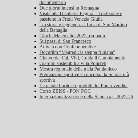
documentario
Due giorni intensi in Romagna
Visita alla Distilleria Pagura – Tradizione e
passione in Friuli Venezia Giulia
Tra storia e leggenda: il Tocai di San Martino
della Battaglia
Giochi Matematici 2025 a squadre
Sui passi di San Francesco
Attività con Confcooperative
Docufilm “Magredi: la steppa friulana”
Chatverde: Fai, Vivi, Guida il Cambiamento
Giardini sostenibili a villa Policreti
Mostra regionale della mela Pantianicco
Premiazioni sportive e concorso: la Scuola più
sportiva
Le piante fiorite e i prodotti del Punto vendita
Corso ZEISS - PON POC
Internazionalizzazione della Scuola a.s. 2025-26