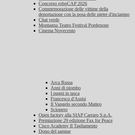
Concorso roboCAP 2026
Commemorazione delle vittime della
deportazione con la posa delle pietre d'inciampo
Chat verde
Montagna Teatro Festival Pordenone
Cinema Novecento
Arca Russa
Anni di piombo
I pugni in tasca
Francesco d'Assisi
Il Vangelo secondo Matteo
Sciopero
Open factory alla SIAP Carraro S.p.A.
Premiazione 29 edizione Fax for Peace
Cisco Academy Il Tagliamento
Dono del sangue