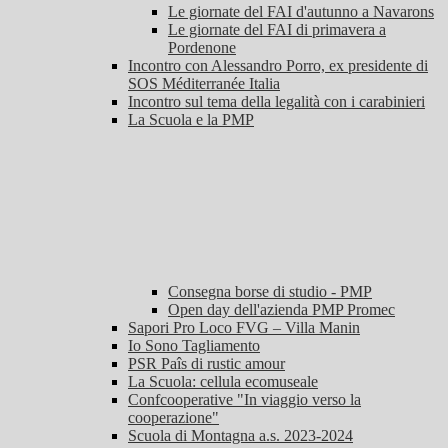
Le giornate del FAI d'autunno a Navarons
Le giornate del FAI di primavera a
Pordenone
Incontro con Alessandro Porro, ex presidente di
SOS Méditerranée Italia
Incontro sul tema della legalità con i carabinieri
La Scuola e la PMP
Consegna borse di studio - PMP
Open day dell'azienda PMP Promec
Sapori Pro Loco FVG – Villa Manin
Io Sono Tagliamento
PSR Paîs di rustic amour
La Scuola: cellula ecomuseale
Confcooperative "In viaggio verso la
cooperazione"
Scuola di Montagna a.s. 2023-2024