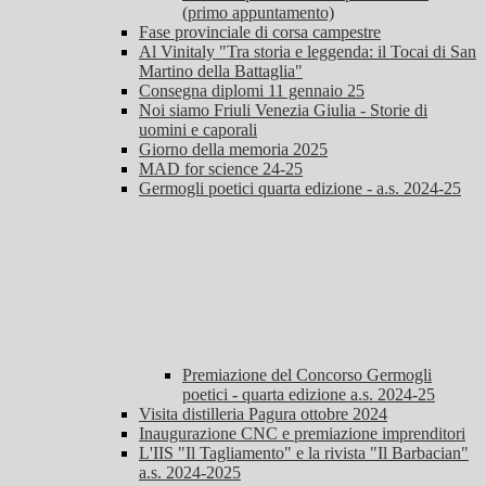
(primo appuntamento)
Fase provinciale di corsa campestre
Al Vinitaly "Tra storia e leggenda: il Tocai di San
Martino della Battaglia"
Consegna diplomi 11 gennaio 25
Noi siamo Friuli Venezia Giulia - Storie di
uomini e caporali
Giorno della memoria 2025
MAD for science 24-25
Germogli poetici quarta edizione - a.s. 2024-25
Premiazione del Concorso Germogli
poetici - quarta edizione a.s. 2024-25
Visita distilleria Pagura ottobre 2024
Inaugurazione CNC e premiazione imprenditori
L'IIS "Il Tagliamento" e la rivista "Il Barbacian"
a.s. 2024-2025