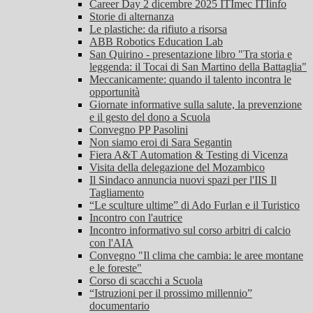
Career Day 2 dicembre 2025 ITImec ITIinfo
Storie di alternanza
Le plastiche: da rifiuto a risorsa
ABB Robotics Education Lab
San Quirino - presentazione libro "Tra storia e
leggenda: il Tocai di San Martino della Battaglia"
Meccanicamente: quando il talento incontra le
opportunità
Giornate informative sulla salute, la prevenzione
e il gesto del dono a Scuola
Convegno PP Pasolini
Non siamo eroi di Sara Segantin
Fiera A&T Automation & Testing di Vicenza
Visita della delegazione del Mozambico
Il Sindaco annuncia nuovi spazi per l'IIS Il
Tagliamento
“Le sculture ultime” di Ado Furlan e il Turistico
Incontro con l'autrice
Incontro informativo sul corso arbitri di calcio
con l'AIA
Convegno "Il clima che cambia: le aree montane
e le foreste"
Corso di scacchi a Scuola
“Istruzioni per il prossimo millennio”
documentario