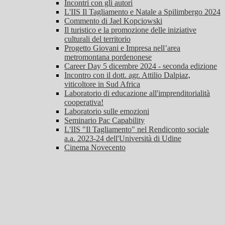
Incontri con gli autori
L'IIS Il Tagliamento e Natale a Spilimbergo 2024
Commento di Jael Kopciowski
Il turistico e la promozione delle iniziative
culturali del territorio
Progetto Giovani e Impresa nell’area
metromontana pordenonese
Career Day 5 dicembre 2024 - seconda edizione
Incontro con il dott. agr. Attilio Dalpiaz,
viticoltore in Sud Africa
Laboratorio di educazione all'imprenditorialità
cooperativa!
Laboratorio sulle emozioni
Seminario Pac Capability
L'IIS "Il Tagliamento" nel Rendiconto sociale
a.a. 2023-24 dell'Università di Udine
Cinema Novecento