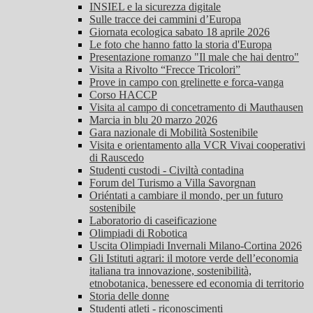
INSIEL e la sicurezza digitale
Sulle tracce dei cammini d’Europa
Giornata ecologica sabato 18 aprile 2026
Le foto che hanno fatto la storia d'Europa
Presentazione romanzo "Il male che hai dentro"
Visita a Rivolto “Frecce Tricolori”
Prove in campo con grelinette e forca-vanga
Corso HACCP
Visita al campo di concetramento di Mauthausen
Marcia in blu 20 marzo 2026
Gara nazionale di Mobilità Sostenibile
Visita e orientamento alla VCR Vivai cooperativi
di Rauscedo
Studenti custodi - Civiltà contadina
Forum del Turismo a Villa Savorgnan
Oriéntati a cambiare il mondo, per un futuro
sostenibile
Laboratorio di caseificazione
Olimpiadi di Robotica
Uscita Olimpiadi Invernali Milano-Cortina 2026
Gli Istituti agrari: il motore verde dell’economia
italiana tra innovazione, sostenibilità,
etnobotanica, benessere ed economia di territorio
Storia delle donne
Studenti atleti - riconoscimenti