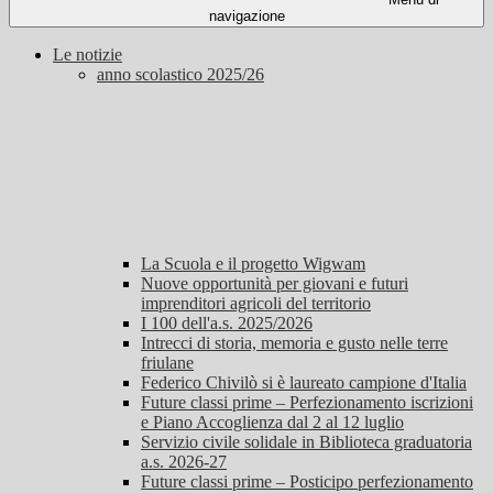
navigazione
Le notizie
anno scolastico 2025/26
La Scuola e il progetto Wigwam
Nuove opportunità per giovani e futuri
imprenditori agricoli del territorio
I 100 dell'a.s. 2025/2026
Intrecci di storia, memoria e gusto nelle terre
friulane
Federico Chivilò si è laureato campione d'Italia
Future classi prime – Perfezionamento iscrizioni
e Piano Accoglienza dal 2 al 12 luglio
Servizio civile solidale in Biblioteca graduatoria
a.s. 2026-27
Future classi prime – Posticipo perfezionamento