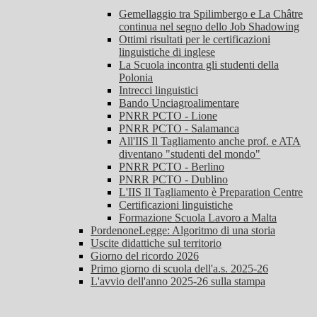
Gemellaggio tra Spilimbergo e La Châtre
continua nel segno dello Job Shadowing
Ottimi risultati per le certificazioni
linguistiche di inglese
La Scuola incontra gli studenti della
Polonia
Intrecci linguistici
Bando Unciagroalimentare
PNRR PCTO - Lione
PNRR PCTO - Salamanca
All'IIS Il Tagliamento anche prof. e ATA
diventano "studenti del mondo"
PNRR PCTO - Berlino
PNRR PCTO - Dublino
L'IIS Il Tagliamento è Preparation Centre
Certificazioni linguistiche
Formazione Scuola Lavoro a Malta
PordenoneLegge: Algoritmo di una storia
Uscite didattiche sul territorio
Giorno del ricordo 2026
Primo giorno di scuola dell'a.s. 2025-26
L'avvio dell'anno 2025-26 sulla stampa