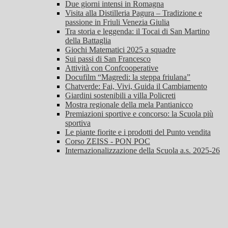
Due giorni intensi in Romagna
Visita alla Distilleria Pagura – Tradizione e
passione in Friuli Venezia Giulia
Tra storia e leggenda: il Tocai di San Martino
della Battaglia
Giochi Matematici 2025 a squadre
Sui passi di San Francesco
Attività con Confcooperative
Docufilm “Magredi: la steppa friulana”
Chatverde: Fai, Vivi, Guida il Cambiamento
Giardini sostenibili a villa Policreti
Mostra regionale della mela Pantianicco
Premiazioni sportive e concorso: la Scuola più
sportiva
Le piante fiorite e i prodotti del Punto vendita
Corso ZEISS - PON POC
Internazionalizzazione della Scuola a.s. 2025-26