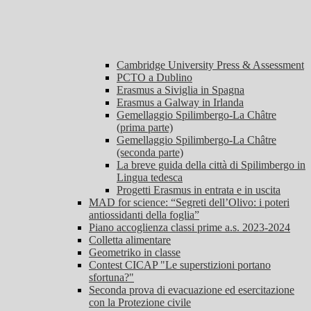
Cambridge University Press & Assessment
PCTO a Dublino
Erasmus a Siviglia in Spagna
Erasmus a Galway in Irlanda
Gemellaggio Spilimbergo-La Châtre
(prima parte)
Gemellaggio Spilimbergo-La Châtre
(seconda parte)
La breve guida della città di Spilimbergo in
Lingua tedesca
Progetti Erasmus in entrata e in uscita
MAD for science: “Segreti dell’Olivo: i poteri
antiossidanti della foglia”
Piano accoglienza classi prime a.s. 2023-2024
Colletta alimentare
Geometriko in classe
Contest CICAP "Le superstizioni portano
sfortuna?"
Seconda prova di evacuazione ed esercitazione
con la Protezione civile