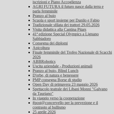
iscrizioni e Piano Accoglienza
AGRI FUTURA il futuro nasce dalla terra e
parla femminile
Pranzo al buio
Scuola e sport insieme per Danilo e Fabio
Tradizionale sfilata dei trattori 29.05.2026
Visita didattica alla Cantina Pitars
41ª edizione Special Olympics a Lignano
Sabbiadoro
Consegna dei diplomi
Apicoltura
Finale femminile del Trofeo Nazionale di Scacchi
2026
ABBRobotics
Uscita aziendale - Produzioni animali
Pranzo al buio- Blind Lunch
D'erbe, di natura e benessere
PMP consegna Borse di studio
Open Day di primavera 23 maggio 2026
Spettacolo teatrale dei Libani Monni "Galvano
da Tauriano"
In viaggio verso la cooperazione
#post@concervello per la prevezione e il
contrasto al bullismo
25 aprile 2026