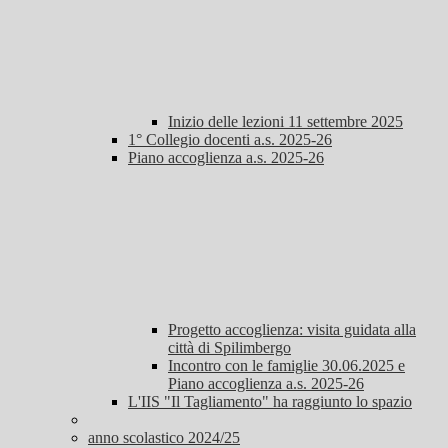
Inizio delle lezioni 11 settembre 2025
1° Collegio docenti a.s. 2025-26
Piano accoglienza a.s. 2025-26
Progetto accoglienza: visita guidata alla
città di Spilimbergo
Incontro con le famiglie 30.06.2025 e
Piano accoglienza a.s. 2025-26
L'IIS "Il Tagliamento" ha raggiunto lo spazio
anno scolastico 2024/25