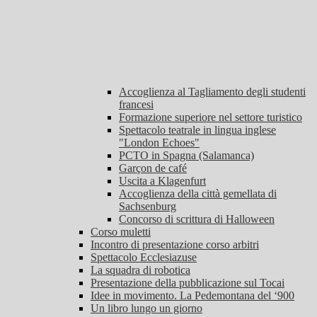
Accoglienza al Tagliamento degli studenti
francesi
Formazione superiore nel settore turistico
Spettacolo teatrale in lingua inglese
"London Echoes"
PCTO in Spagna (Salamanca)
Garçon de café
Uscita a Klagenfurt
Accoglienza della città gemellata di
Sachsenburg
Concorso di scrittura di Halloween
Corso muletti
Incontro di presentazione corso arbitri
Spettacolo Ecclesiazuse
La squadra di robotica
Presentazione della pubblicazione sul Tocai
Idee in movimento. La Pedemontana del ‘900
Un libro lungo un giorno