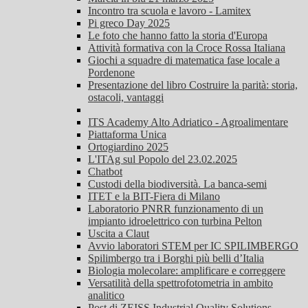
Incontro tra scuola e lavoro - Lamitex
Pi greco Day 2025
Le foto che hanno fatto la storia d'Europa
Attività formativa con la Croce Rossa Italiana
Giochi a squadre di matematica fase locale a
Pordenone
Presentazione del libro Costruire la parità: storia,
ostacoli, vantaggi
ITS Academy Alto Adriatico - Agroalimentare
Piattaforma Unica
Ortogiardino 2025
L'ITAg sul Popolo del 23.02.2025
Chatbot
Custodi della biodiversità. La banca-semi
ITET e la BIT-Fiera di Milano
Laboratorio PNRR funzionamento di un
impianto idroelettrico con turbina Pelton
Uscita a Claut
Avvio laboratori STEM per IC SPILIMBERGO
Spilimbergo tra i Borghi più belli d’Italia
Biologia molecolare: amplificare e correggere
Versatilità della spettrofotometria in ambito
analitico
Post di ZEISS Industrial Quality Solutions