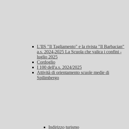
L'IIS "Il Tagliamento" e la rivista "Il Barbacian"
a.s. 2024-2025 La Scuola che valica i confini -
luglio 2025
Cordoglio
I 100 dell'a.s. 2024/2025
Attività di orientamento scuole medie di
Spilimbergo
Indirizzo turismo