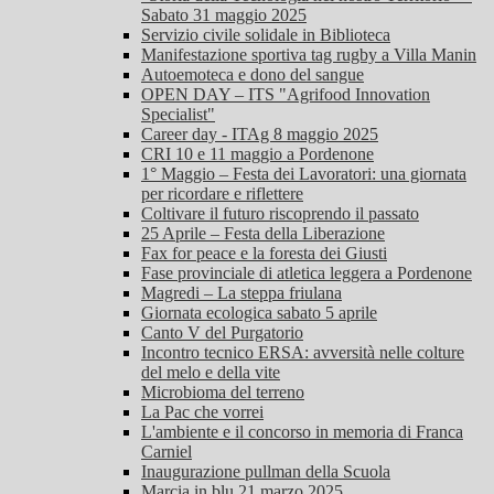
Sabato 31 maggio 2025
Servizio civile solidale in Biblioteca
Manifestazione sportiva tag rugby a Villa Manin
Autoemoteca e dono del sangue
OPEN DAY – ITS "Agrifood Innovation
Specialist"
Career day - ITAg 8 maggio 2025
CRI 10 e 11 maggio a Pordenone
1° Maggio – Festa dei Lavoratori: una giornata
per ricordare e riflettere
Coltivare il futuro riscoprendo il passato
25 Aprile – Festa della Liberazione
Fax for peace e la foresta dei Giusti
Fase provinciale di atletica leggera a Pordenone
Magredi – La steppa friulana
Giornata ecologica sabato 5 aprile
Canto V del Purgatorio
Incontro tecnico ERSA: avversità nelle colture
del melo e della vite
Microbioma del terreno
La Pac che vorrei
L'ambiente e il concorso in memoria di Franca
Carniel
Inaugurazione pullman della Scuola
Marcia in blu 21 marzo 2025