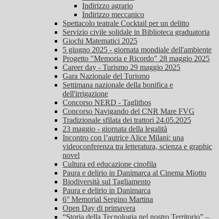
Indirizzo agrario
Indirizzo meccanico
Spettacolo teatrale Cocktail per un delitto
Servizio civile solidale in Biblioteca graduatoria
Giochi Matematici 2025
5 giugno 2025 - giornata mondiale dell'ambiente
Progetto "Memoria e Ricordo" 28 maggio 2025
Career day - Turismo 29 maggio 2025
Gara Nazionale del Turismo
Settimana nazionale della bonifica e
dell'irrigazione
Concorso NERD - Taglithos
Concorso Navigando del CNR Mare FVG
Tradizionale sfilata dei trattori 24.05.2025
23 maggio - giornata della legalità
Incontro con l’autrice Alice Milani: una
videoconferenza tra letteratura, scienza e graphic
novel
Cultura ed educazione cinofila
Paura e delirio in Danimarca al Cinema Miotto
Biodiversità sul Tagliamento
Paura e delirio in Danimarca
6° Memorial Sergino Martina
Open Day di primavera
“Storia della Tecnologia nel nostro Territorio” –