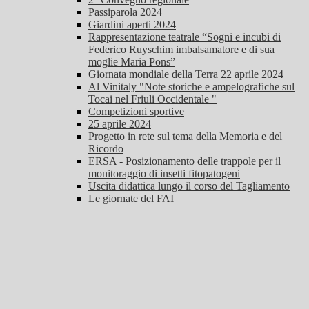
Passiparola 2024
Giardini aperti 2024
Rappresentazione teatrale “Sogni e incubi di
Federico Ruyschim imbalsamatore e di sua
moglie Maria Pons”
Giornata mondiale della Terra 22 aprile 2024
Al Vinitaly "Note storiche e ampelografiche sul
Tocai nel Friuli Occidentale "
Competizioni sportive
25 aprile 2024
Progetto in rete sul tema della Memoria e del
Ricordo
ERSA - Posizionamento delle trappole per il
monitoraggio di insetti fitopatogeni
Uscita didattica lungo il corso del Tagliamento
Le giornate del FAI