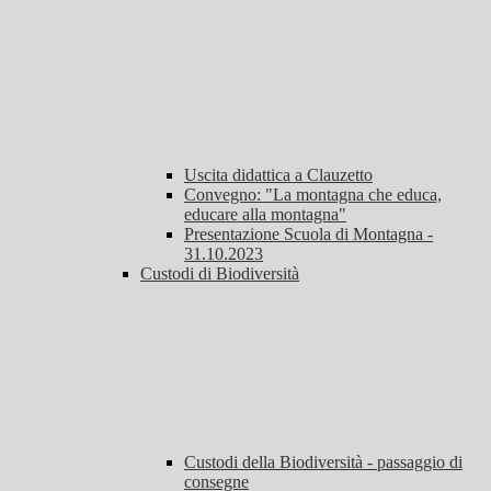
Uscita didattica a Clauzetto
Convegno: "La montagna che educa,
educare alla montagna"
Presentazione Scuola di Montagna -
31.10.2023
Custodi di Biodiversità
Custodi della Biodiversità - passaggio di
consegne