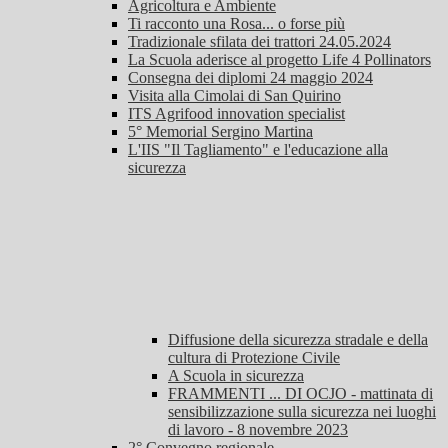
Agricoltura e Ambiente
Ti racconto una Rosa... o forse più
Tradizionale sfilata dei trattori 24.05.2024
La Scuola aderisce al progetto Life 4 Pollinators
Consegna dei diplomi 24 maggio 2024
Visita alla Cimolai di San Quirino
ITS Agrifood innovation specialist
5° Memorial Sergino Martina
L'IIS "Il Tagliamento" e l'educazione alla
sicurezza
Diffusione della sicurezza stradale e della
cultura di Protezione Civile
A Scuola in sicurezza
FRAMMENTI ... DI OCJO - mattinata di
sensibilizzazione sulla sicurezza nei luoghi
di lavoro - 8 novembre 2023
2° Convegno regionale