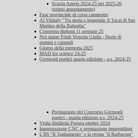
Scuola Aperta 2024-25 per 2025-26
(primo appuntamento)
Fase provinciale di corsa campestre
Al Vinitaly "Tra storia e leggenda: il Tocai di San
Martino della Battaglia"
Consegna diplomi 11 gennaio 25
Noi siamo Friuli Venezia Giulia - Storie di
uomini e caporali
Giorno della memoria 2025
MAD for science 24-25
Germogli poetici quarta edizione - a.s. 2024-25
Premiazione del Concorso Germogli
poetici - quarta edizione a.s. 2024-25
Visita distilleria Pagura ottobre 2024
Inaugurazione CNC e premiazione imprenditori
L'IIS "Il Tagliamento" e la rivista "Il Barbacian"