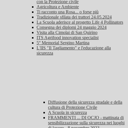
con la Protezione civile
Agricoltura e Ambiente
Ti racconto una Rosa... o forse più
Tradizionale sfilata dei trattori 24.05.2024
La Scuola aderisce al progetto Life 4 Pollinators
Consegna dei diplomi 24 maggio 2024
Visita alla Cimolai di San Quirino
ITS Agrifood innovation specialist
5° Memorial Sergino Martina
L'IIS "Il Tagliamento" e l'educazione alla
sicurezza
Diffusione della sicurezza stradale e della
cultura di Protezione Civile
A Scuola in sicurezza
FRAMMENTI ... DI OCJO - mattinata di
sensibilizzazione sulla sicurezza nei luoghi
di lavoro - 8 novembre 2023