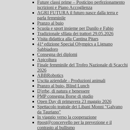
Future classi prime – Posticipo perfezionamento
iscrizioni e Piano Accoglienza
AGRI FUTURA il futuro nasce dalla terra e
parla femminile
Pranzo al buio
Scuola e sport insieme per Danilo e Fabio
Tradizionale sfilata dei trattori 29.05.2026
Visita didattica alla Cantina Pitars
41ª edizione Special Olympics a Lignano
Sabbiadoro
Consegna dei diplomi
Apicoltura
Finale femminile del Trofeo Nazionale di Scacchi
2026
ABBRobotics
Uscita aziendale - Produzioni animali
Pranzo al buio- Blind Lunch
D'erbe, di natura e benessere
PMP consegna Borse di studio
Open Day di primavera 23 maggio 2026
Spettacolo teatrale dei Libani Monni "Galvano
da Tauriano"
In viaggio verso la cooperazione
#post@concervello per la prevezione e il
contrasto al bullismo