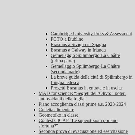
Cambridge University Press & Assessment
PCTO a Dublino
Erasmus a Siviglia in Spagna
Erasmus a Galway in Irlanda
Gemellaggio Spilimbergo-La Châtre
(prima parte)
Gemellaggio Spilimbergo-La Châtre
(seconda parte)
La breve guida della città di Spilimbergo in
Lingua tedesca
Progetti Erasmus in entrata e in uscita
MAD for science: “Segreti dell’Olivo: i poteri
antiossidanti della foglia”
Piano accoglienza classi prime a.s. 2023-2024
Colletta alimentare
Geometriko in classe
Contest CICAP "Le superstizioni portano
sfortuna?"
Seconda prova di evacuazione ed esercitazione