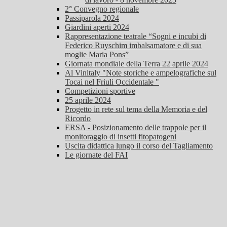
2° Convegno regionale
Passiparola 2024
Giardini aperti 2024
Rappresentazione teatrale “Sogni e incubi di
Federico Ruyschim imbalsamatore e di sua
moglie Maria Pons”
Giornata mondiale della Terra 22 aprile 2024
Al Vinitaly "Note storiche e ampelografiche sul
Tocai nel Friuli Occidentale "
Competizioni sportive
25 aprile 2024
Progetto in rete sul tema della Memoria e del
Ricordo
ERSA - Posizionamento delle trappole per il
monitoraggio di insetti fitopatogeni
Uscita didattica lungo il corso del Tagliamento
Le giornate del FAI