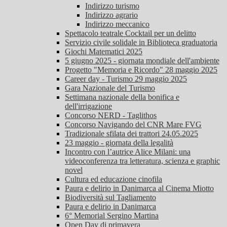
Indirizzo turismo
Indirizzo agrario
Indirizzo meccanico
Spettacolo teatrale Cocktail per un delitto
Servizio civile solidale in Biblioteca graduatoria
Giochi Matematici 2025
5 giugno 2025 - giornata mondiale dell'ambiente
Progetto "Memoria e Ricordo" 28 maggio 2025
Career day - Turismo 29 maggio 2025
Gara Nazionale del Turismo
Settimana nazionale della bonifica e
dell'irrigazione
Concorso NERD - Taglithos
Concorso Navigando del CNR Mare FVG
Tradizionale sfilata dei trattori 24.05.2025
23 maggio - giornata della legalità
Incontro con l’autrice Alice Milani: una
videoconferenza tra letteratura, scienza e graphic
novel
Cultura ed educazione cinofila
Paura e delirio in Danimarca al Cinema Miotto
Biodiversità sul Tagliamento
Paura e delirio in Danimarca
6° Memorial Sergino Martina
Open Day di primavera