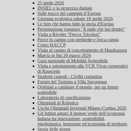
25 aprile 2026
INSIEL e la sicurezza digitale
Sulle tracce dei cammini d’Europa
Giornata ecologica sabato 18 aprile 2026
Le foto che hanno fatto la storia d'Europa
Presentazione romanzo "Il male che hai dentro"
Visita a Rivolto “Frecce Tricolori”
Prove in campo con grelinette e forca-vanga
Corso HACCP
Visita al campo di concetramento di Mauthausen
Marcia in blu 20 marzo 2026
Gara nazionale di Mobilità Sostenibile
Visita e orientamento alla VCR Vivai cooperativi
di Rauscedo
Studenti custodi - Civiltà contadina
Forum del Turismo a Villa Savorgnan
Oriéntati a cambiare il mondo, per un futuro
sostenibile
Laboratorio di caseificazione
Olimpiadi di Robotica
Uscita Olimpiadi Invernali Milano-Cortina 2026
Gli Istituti agrari: il motore verde dell’economia
italiana tra innovazione, sostenibilità,
etnobotanica, benessere ed economia di territorio
Storia delle donne