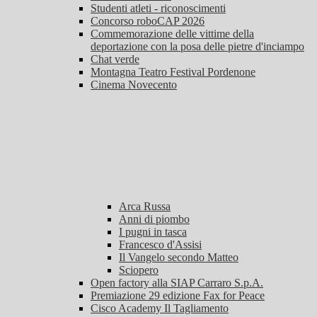
Studenti atleti - riconoscimenti
Concorso roboCAP 2026
Commemorazione delle vittime della
deportazione con la posa delle pietre d'inciampo
Chat verde
Montagna Teatro Festival Pordenone
Cinema Novecento
Arca Russa
Anni di piombo
I pugni in tasca
Francesco d'Assisi
Il Vangelo secondo Matteo
Sciopero
Open factory alla SIAP Carraro S.p.A.
Premiazione 29 edizione Fax for Peace
Cisco Academy Il Tagliamento