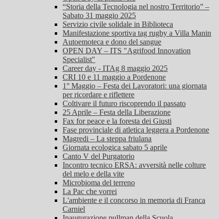
“Storia della Tecnologia nel nostro Territorio” –
Sabato 31 maggio 2025
Servizio civile solidale in Biblioteca
Manifestazione sportiva tag rugby a Villa Manin
Autoemoteca e dono del sangue
OPEN DAY – ITS "Agrifood Innovation
Specialist"
Career day - ITAg 8 maggio 2025
CRI 10 e 11 maggio a Pordenone
1° Maggio – Festa dei Lavoratori: una giornata
per ricordare e riflettere
Coltivare il futuro riscoprendo il passato
25 Aprile – Festa della Liberazione
Fax for peace e la foresta dei Giusti
Fase provinciale di atletica leggera a Pordenone
Magredi – La steppa friulana
Giornata ecologica sabato 5 aprile
Canto V del Purgatorio
Incontro tecnico ERSA: avversità nelle colture
del melo e della vite
Microbioma del terreno
La Pac che vorrei
L'ambiente e il concorso in memoria di Franca
Carniel
Inaugurazione pullman della Scuola