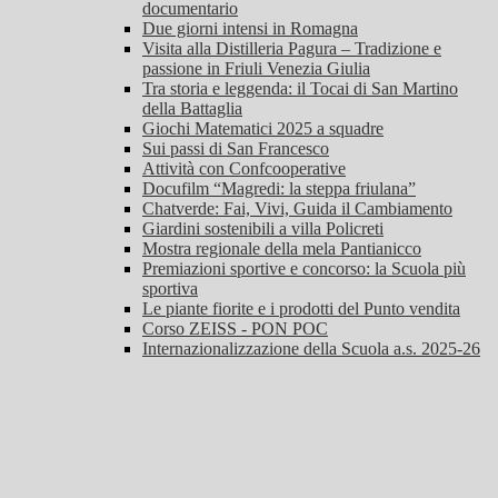
documentario
Due giorni intensi in Romagna
Visita alla Distilleria Pagura – Tradizione e
passione in Friuli Venezia Giulia
Tra storia e leggenda: il Tocai di San Martino
della Battaglia
Giochi Matematici 2025 a squadre
Sui passi di San Francesco
Attività con Confcooperative
Docufilm “Magredi: la steppa friulana”
Chatverde: Fai, Vivi, Guida il Cambiamento
Giardini sostenibili a villa Policreti
Mostra regionale della mela Pantianicco
Premiazioni sportive e concorso: la Scuola più
sportiva
Le piante fiorite e i prodotti del Punto vendita
Corso ZEISS - PON POC
Internazionalizzazione della Scuola a.s. 2025-26