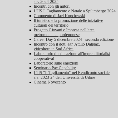
a.s. 2024-2025
Incontri con gli autori
L'IIS Il Tagliamento e Natale a Spilimbergo 2024
Commento di Jael Kopciowski
Il turistico e la promozione delle iniziative
culturali del territorio
Progetto Giovani e Impresa nell’area
metromontana pordenonese
Career Day 5 dicembre 2024 - seconda edizione
Incontro con il dott. agr. Attilio Dalpiaz,
viticoltore in Sud Africa
Laboratorio di educazione all'imprenditorialità
cooperativa!
Laboratorio sulle emozioni
Seminario Pac Capability
L'IIS "Il Tagliamento" nel Rendiconto sociale
a.a. 2023-24 dell'Università di Udine
Cinema Novecento