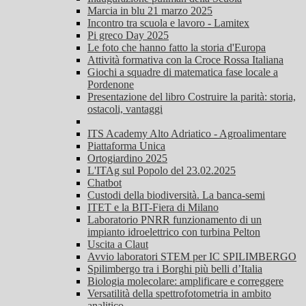
Marcia in blu 21 marzo 2025
Incontro tra scuola e lavoro - Lamitex
Pi greco Day 2025
Le foto che hanno fatto la storia d'Europa
Attività formativa con la Croce Rossa Italiana
Giochi a squadre di matematica fase locale a
Pordenone
Presentazione del libro Costruire la parità: storia,
ostacoli, vantaggi
ITS Academy Alto Adriatico - Agroalimentare
Piattaforma Unica
Ortogiardino 2025
L'ITAg sul Popolo del 23.02.2025
Chatbot
Custodi della biodiversità. La banca-semi
ITET e la BIT-Fiera di Milano
Laboratorio PNRR funzionamento di un
impianto idroelettrico con turbina Pelton
Uscita a Claut
Avvio laboratori STEM per IC SPILIMBERGO
Spilimbergo tra i Borghi più belli d’Italia
Biologia molecolare: amplificare e correggere
Versatilità della spettrofotometria in ambito
analitico