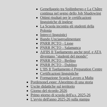
Gemellaggio tra Spilimbergo e La Châtre
continua nel segno dello Job Shadowing
Ottimi risultati per le certificazioni
linguistiche di inglese
La Scuola incontra gli studenti della
Polonia
Intrecci linguistici
Bando Unciagroalimentare
PNRR PCTO - Lione
PNRR PCTO - Salamanca
All'IIS Il Tagliamento anche prof. e ATA
diventano "studenti del mondo"
PNRR PCTO - Berlino
PNRR PCTO - Dublino
L'IIS Il Tagliamento è Preparation Centre
Certificazioni linguistiche
Formazione Scuola Lavoro a Malta
PordenoneLegge: Algoritmo di una storia
Uscite didattiche sul territorio
Giorno del ricordo 2026
Primo giorno di scuola dell'a.s. 2025-26
L'avvio dell'anno 2025-26 sulla stampa