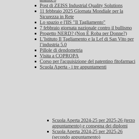
Post di ZEISS Industrial Quality Solutions
11 febbraio 2025 Giornata Mondiale per la
Sicurezza in Rete
Lo spazio e l'IIS "Il Tagliamento"
7 febbraio giornata nazionale contro il bullismo
Progetto NERD? (Non È Roba per Donne?)
L’Istituto Il Tagliamento e la Lef di San Vito per
l’industria 5.0
Pillole di dendometria
Visita a COPROPA
Corso per l'acquisizione del patentino fitofarmaci
Scuola Aperta - i tre appuntamenti
Scuola Aperta 2024-25 per 2025-26 (terzo
appuntamento) e consegna dei diplomi
Scuola Aperta 2024-25 per 2025-26
(secondo appuntamento)