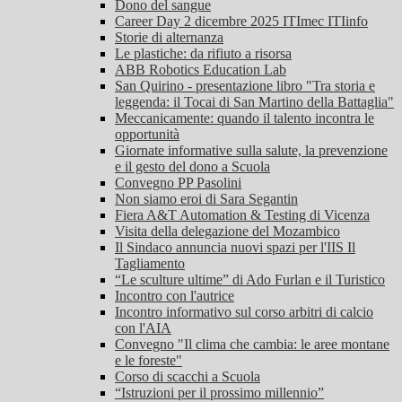
Dono del sangue
Career Day 2 dicembre 2025 ITImec ITIinfo
Storie di alternanza
Le plastiche: da rifiuto a risorsa
ABB Robotics Education Lab
San Quirino - presentazione libro "Tra storia e
leggenda: il Tocai di San Martino della Battaglia"
Meccanicamente: quando il talento incontra le
opportunità
Giornate informative sulla salute, la prevenzione
e il gesto del dono a Scuola
Convegno PP Pasolini
Non siamo eroi di Sara Segantin
Fiera A&T Automation & Testing di Vicenza
Visita della delegazione del Mozambico
Il Sindaco annuncia nuovi spazi per l'IIS Il
Tagliamento
“Le sculture ultime” di Ado Furlan e il Turistico
Incontro con l'autrice
Incontro informativo sul corso arbitri di calcio
con l'AIA
Convegno "Il clima che cambia: le aree montane
e le foreste"
Corso di scacchi a Scuola
“Istruzioni per il prossimo millennio”