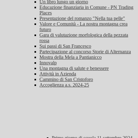
Un libro lungo un giorno
Educazione finanziaria in Comune - PN Trading
Places
Presentazione del romanzo "Nella tua pelle"
Valore e Comunità - La nostra montagna crea
futuro
Gara di valutazione morfologica della pezzata
rossa
Sui passi di San Francesco
Partecipazione al concorso Storie di Alternanza
Mostra della Mela a Pantianicco
Innovalp
Una montagna di salute e benessere
Attività in Azienda
Cammino di San Cristoforo
Accoglienza a.s. 2024-25
Primo giorno di scuola 11 settembre 2024