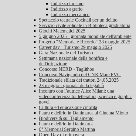
Indirizzo turismo
Indirizzo agrario
Indirizzo meccanico
Spettacolo teatrale Cocktail per un delitto
Servizio civile solidale in Biblioteca graduatoria
Giochi Matematici 2025
5 giugno 2025 - giornata mondiale dell'ambiente
Progetto "Memoria e Ricordo" 28 maggio 2025
Career day - Turismo 29 maggio 2025
Gara Nazionale del Turismo
Settimana nazionale della bonifica e
dell'irrigazione
Concorso NERD - Taglithos
Concorso Navigando del CNR Mare FVG
Tradizionale sfilata dei trattori 24.05.2025
23 maggio - giornata della legalità
Incontro con l’autrice Alice Milani: una
videoconferenza tra letteratura, scienza e graphic
novel
Cultura ed educazione cinofila
Paura e delirio in Danimarca al Cinema Miotto
Biodiversità sul Tagliamento
Paura e delirio in Danimarca
6° Memorial Sergino Martina
Open Day di primavera