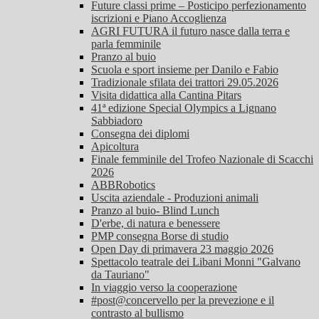
Future classi prime – Posticipo perfezionamento
iscrizioni e Piano Accoglienza
AGRI FUTURA il futuro nasce dalla terra e
parla femminile
Pranzo al buio
Scuola e sport insieme per Danilo e Fabio
Tradizionale sfilata dei trattori 29.05.2026
Visita didattica alla Cantina Pitars
41ª edizione Special Olympics a Lignano
Sabbiadoro
Consegna dei diplomi
Apicoltura
Finale femminile del Trofeo Nazionale di Scacchi
2026
ABBRobotics
Uscita aziendale - Produzioni animali
Pranzo al buio- Blind Lunch
D'erbe, di natura e benessere
PMP consegna Borse di studio
Open Day di primavera 23 maggio 2026
Spettacolo teatrale dei Libani Monni "Galvano
da Tauriano"
In viaggio verso la cooperazione
#post@concervello per la prevezione e il
contrasto al bullismo