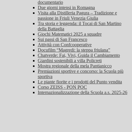
documentario
Due giorni intensi in Romagna
Visita alla Distilleria Pagura – Tradizione e
passione in Friuli Venezia Giulia
Tra storia e leggenda: il Tocai di San Martino
della Battaglia
Giochi Matematici 2025 a squadre
Sui passi di San Francesco
Attività con Confcooperative
Docufilm “Magredi: la steppa friulana”
Chatverde: Fai, Vivi, Guida il Cambiamento
Giardini sostenibili a villa Policreti
Mostra regionale della mela Pantianicco
Premiazioni sportive e concorso: la Scuola più
sportiva
Le piante fiorite e i prodotti del Punto vendita
Corso ZEISS - PON POC
Internazionalizzazione della Scuola a.s. 2025-26