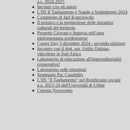
a.s. 2024-2025
Incontri con gli autori
L'IIS Il Tagliamento e Natale a Spilimbergo 2024
Commento di Jael Kopciowski
Il turistico e la promozione delle iniziative
culturali del territorio
Progetto Giovani e Impresa nell’area
metromontana pordenonese
Career Day 5 dicembre 2024 - seconda edizione
Incontro con il dott. agr. Attilio Dalpiaz,
viticoltore in Sud Africa
Laboratorio di educazione all'imprenditorialità
cooperativa!
Laboratorio sulle emozioni
Seminario Pac Capability
L'IIS "Il Tagliamento" nel Rendiconto sociale
a.a. 2023-24 dell'Università di Udine
Cinema Novecento