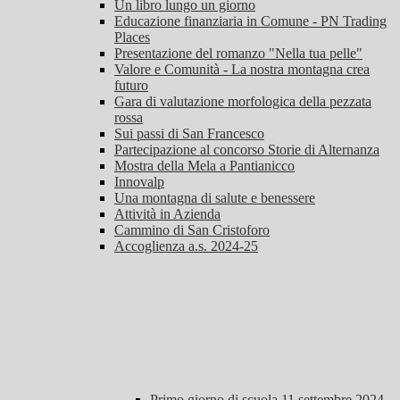
Un libro lungo un giorno
Educazione finanziaria in Comune - PN Trading
Places
Presentazione del romanzo "Nella tua pelle"
Valore e Comunità - La nostra montagna crea
futuro
Gara di valutazione morfologica della pezzata
rossa
Sui passi di San Francesco
Partecipazione al concorso Storie di Alternanza
Mostra della Mela a Pantianicco
Innovalp
Una montagna di salute e benessere
Attività in Azienda
Cammino di San Cristoforo
Accoglienza a.s. 2024-25
Primo giorno di scuola 11 settembre 2024