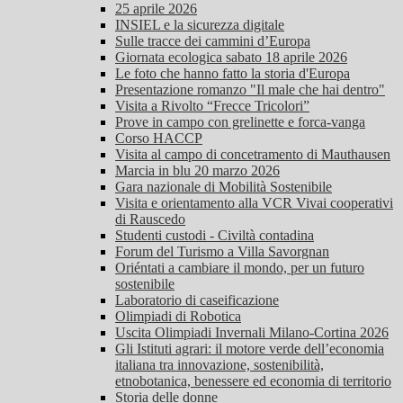
25 aprile 2026
INSIEL e la sicurezza digitale
Sulle tracce dei cammini d’Europa
Giornata ecologica sabato 18 aprile 2026
Le foto che hanno fatto la storia d'Europa
Presentazione romanzo "Il male che hai dentro"
Visita a Rivolto “Frecce Tricolori”
Prove in campo con grelinette e forca-vanga
Corso HACCP
Visita al campo di concetramento di Mauthausen
Marcia in blu 20 marzo 2026
Gara nazionale di Mobilità Sostenibile
Visita e orientamento alla VCR Vivai cooperativi
di Rauscedo
Studenti custodi - Civiltà contadina
Forum del Turismo a Villa Savorgnan
Oriéntati a cambiare il mondo, per un futuro
sostenibile
Laboratorio di caseificazione
Olimpiadi di Robotica
Uscita Olimpiadi Invernali Milano-Cortina 2026
Gli Istituti agrari: il motore verde dell’economia
italiana tra innovazione, sostenibilità,
etnobotanica, benessere ed economia di territorio
Storia delle donne