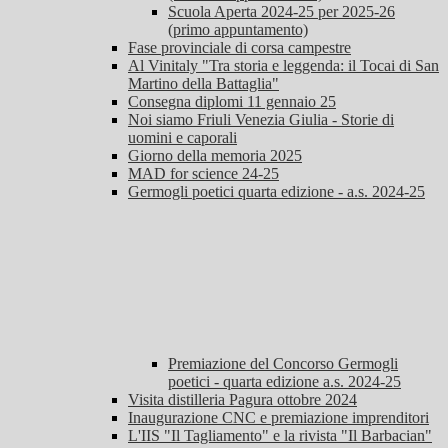
Scuola Aperta 2024-25 per 2025-26
(primo appuntamento)
Fase provinciale di corsa campestre
Al Vinitaly "Tra storia e leggenda: il Tocai di San
Martino della Battaglia"
Consegna diplomi 11 gennaio 25
Noi siamo Friuli Venezia Giulia - Storie di
uomini e caporali
Giorno della memoria 2025
MAD for science 24-25
Germogli poetici quarta edizione - a.s. 2024-25
Premiazione del Concorso Germogli
poetici - quarta edizione a.s. 2024-25
Visita distilleria Pagura ottobre 2024
Inaugurazione CNC e premiazione imprenditori
L'IIS "Il Tagliamento" e la rivista "Il Barbacian"