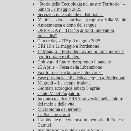
“Storia della Tecnologia nel nostro Territorio” –
Sabato 31 maggio 2025
Servizio civile solidale in Biblioteca
Manifestazione sportiva tag rugby a Villa Manin
Autoemoteca e dono del sangue
OPEN DAY – ITS "Agrifood Innovation
Specialist"
Career day - ITAg 8 maggio 2025
CRI 10 e 11 maggio a Pordenone
1° Maggio – Festa dei Lavoratori: una giornata
per ricordare e riflettere
Coltivare il futuro riscoprendo il passato
25 Aprile – Festa della Liberazione
Fax for peace e la foresta dei Giusti
Fase provinciale di atletica leggera a Pordenone
Magredi – La steppa friulana
Giornata ecologica sabato 5 aprile
Canto V del Purgatorio
Incontro tecnico ERSA: avversità nelle colture
del melo e della vite
Microbioma del terreno
La Pac che vorrei
L'ambiente e il concorso in memoria di Franca
Carniel
Inaugurazione pullman della Scuola