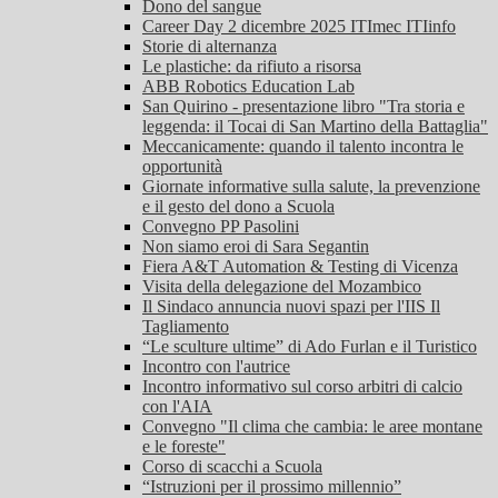
Dono del sangue
Career Day 2 dicembre 2025 ITImec ITIinfo
Storie di alternanza
Le plastiche: da rifiuto a risorsa
ABB Robotics Education Lab
San Quirino - presentazione libro "Tra storia e
leggenda: il Tocai di San Martino della Battaglia"
Meccanicamente: quando il talento incontra le
opportunità
Giornate informative sulla salute, la prevenzione
e il gesto del dono a Scuola
Convegno PP Pasolini
Non siamo eroi di Sara Segantin
Fiera A&T Automation & Testing di Vicenza
Visita della delegazione del Mozambico
Il Sindaco annuncia nuovi spazi per l'IIS Il
Tagliamento
“Le sculture ultime” di Ado Furlan e il Turistico
Incontro con l'autrice
Incontro informativo sul corso arbitri di calcio
con l'AIA
Convegno "Il clima che cambia: le aree montane
e le foreste"
Corso di scacchi a Scuola
“Istruzioni per il prossimo millennio”