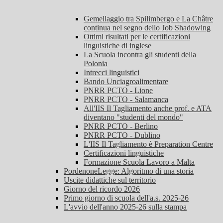
Gemellaggio tra Spilimbergo e La Châtre
continua nel segno dello Job Shadowing
Ottimi risultati per le certificazioni
linguistiche di inglese
La Scuola incontra gli studenti della
Polonia
Intrecci linguistici
Bando Unciagroalimentare
PNRR PCTO - Lione
PNRR PCTO - Salamanca
All'IIS Il Tagliamento anche prof. e ATA
diventano "studenti del mondo"
PNRR PCTO - Berlino
PNRR PCTO - Dublino
L'IIS Il Tagliamento è Preparation Centre
Certificazioni linguistiche
Formazione Scuola Lavoro a Malta
PordenoneLegge: Algoritmo di una storia
Uscite didattiche sul territorio
Giorno del ricordo 2026
Primo giorno di scuola dell'a.s. 2025-26
L'avvio dell'anno 2025-26 sulla stampa