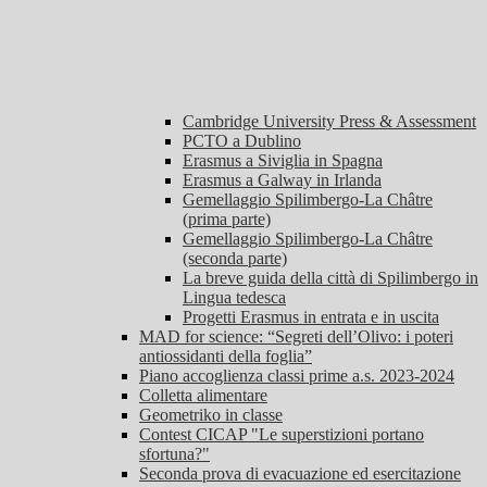
Cambridge University Press & Assessment
PCTO a Dublino
Erasmus a Siviglia in Spagna
Erasmus a Galway in Irlanda
Gemellaggio Spilimbergo-La Châtre
(prima parte)
Gemellaggio Spilimbergo-La Châtre
(seconda parte)
La breve guida della città di Spilimbergo in
Lingua tedesca
Progetti Erasmus in entrata e in uscita
MAD for science: “Segreti dell’Olivo: i poteri
antiossidanti della foglia”
Piano accoglienza classi prime a.s. 2023-2024
Colletta alimentare
Geometriko in classe
Contest CICAP "Le superstizioni portano
sfortuna?"
Seconda prova di evacuazione ed esercitazione