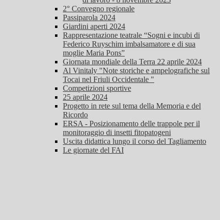
2° Convegno regionale
Passiparola 2024
Giardini aperti 2024
Rappresentazione teatrale “Sogni e incubi di
Federico Ruyschim imbalsamatore e di sua
moglie Maria Pons”
Giornata mondiale della Terra 22 aprile 2024
Al Vinitaly "Note storiche e ampelografiche sul
Tocai nel Friuli Occidentale "
Competizioni sportive
25 aprile 2024
Progetto in rete sul tema della Memoria e del
Ricordo
ERSA - Posizionamento delle trappole per il
monitoraggio di insetti fitopatogeni
Uscita didattica lungo il corso del Tagliamento
Le giornate del FAI