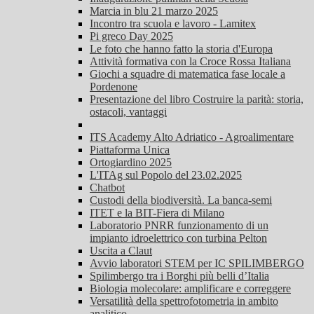
Marcia in blu 21 marzo 2025
Incontro tra scuola e lavoro - Lamitex
Pi greco Day 2025
Le foto che hanno fatto la storia d'Europa
Attività formativa con la Croce Rossa Italiana
Giochi a squadre di matematica fase locale a
Pordenone
Presentazione del libro Costruire la parità: storia,
ostacoli, vantaggi
ITS Academy Alto Adriatico - Agroalimentare
Piattaforma Unica
Ortogiardino 2025
L'ITAg sul Popolo del 23.02.2025
Chatbot
Custodi della biodiversità. La banca-semi
ITET e la BIT-Fiera di Milano
Laboratorio PNRR funzionamento di un
impianto idroelettrico con turbina Pelton
Uscita a Claut
Avvio laboratori STEM per IC SPILIMBERGO
Spilimbergo tra i Borghi più belli d’Italia
Biologia molecolare: amplificare e correggere
Versatilità della spettrofotometria in ambito
analitico