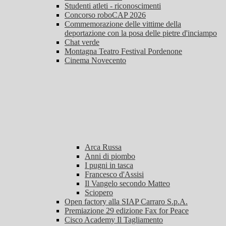
Studenti atleti - riconoscimenti
Concorso roboCAP 2026
Commemorazione delle vittime della
deportazione con la posa delle pietre d'inciampo
Chat verde
Montagna Teatro Festival Pordenone
Cinema Novecento
Arca Russa
Anni di piombo
I pugni in tasca
Francesco d'Assisi
Il Vangelo secondo Matteo
Sciopero
Open factory alla SIAP Carraro S.p.A.
Premiazione 29 edizione Fax for Peace
Cisco Academy Il Tagliamento