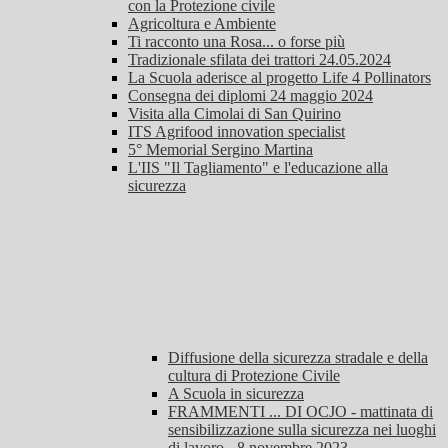
con la Protezione civile
Agricoltura e Ambiente
Ti racconto una Rosa... o forse più
Tradizionale sfilata dei trattori 24.05.2024
La Scuola aderisce al progetto Life 4 Pollinators
Consegna dei diplomi 24 maggio 2024
Visita alla Cimolai di San Quirino
ITS Agrifood innovation specialist
5° Memorial Sergino Martina
L'IIS "Il Tagliamento" e l'educazione alla
sicurezza
Diffusione della sicurezza stradale e della
cultura di Protezione Civile
A Scuola in sicurezza
FRAMMENTI ... DI OCJO - mattinata di
sensibilizzazione sulla sicurezza nei luoghi
di lavoro - 8 novembre 2023