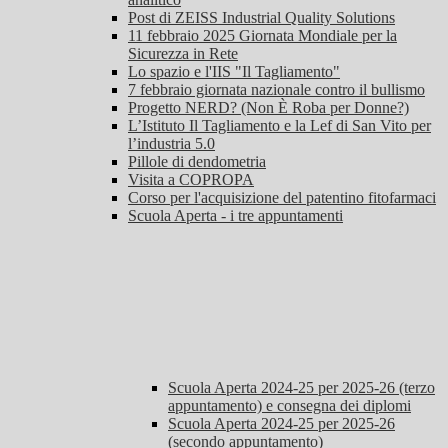
Post di ZEISS Industrial Quality Solutions
11 febbraio 2025 Giornata Mondiale per la
Sicurezza in Rete
Lo spazio e l'IIS "Il Tagliamento"
7 febbraio giornata nazionale contro il bullismo
Progetto NERD? (Non È Roba per Donne?)
L’Istituto Il Tagliamento e la Lef di San Vito per
l’industria 5.0
Pillole di dendometria
Visita a COPROPA
Corso per l'acquisizione del patentino fitofarmaci
Scuola Aperta - i tre appuntamenti
Scuola Aperta 2024-25 per 2025-26 (terzo
appuntamento) e consegna dei diplomi
Scuola Aperta 2024-25 per 2025-26
(secondo appuntamento)