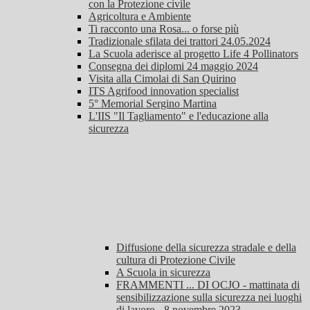
con la Protezione civile
Agricoltura e Ambiente
Ti racconto una Rosa... o forse più
Tradizionale sfilata dei trattori 24.05.2024
La Scuola aderisce al progetto Life 4 Pollinators
Consegna dei diplomi 24 maggio 2024
Visita alla Cimolai di San Quirino
ITS Agrifood innovation specialist
5° Memorial Sergino Martina
L'IIS "Il Tagliamento" e l'educazione alla
sicurezza
Diffusione della sicurezza stradale e della
cultura di Protezione Civile
A Scuola in sicurezza
FRAMMENTI ... DI OCJO - mattinata di
sensibilizzazione sulla sicurezza nei luoghi
di lavoro - 8 novembre 2023