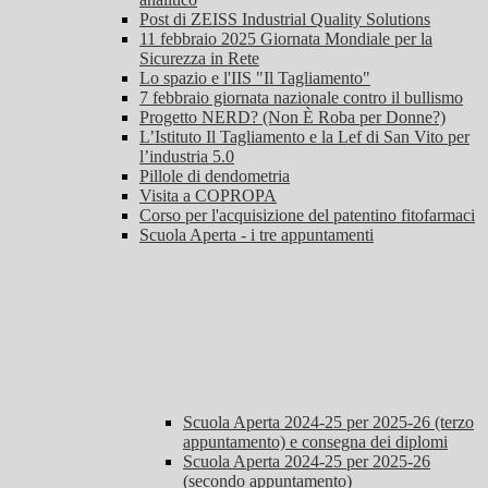
Post di ZEISS Industrial Quality Solutions
11 febbraio 2025 Giornata Mondiale per la
Sicurezza in Rete
Lo spazio e l'IIS "Il Tagliamento"
7 febbraio giornata nazionale contro il bullismo
Progetto NERD? (Non È Roba per Donne?)
L’Istituto Il Tagliamento e la Lef di San Vito per
l’industria 5.0
Pillole di dendometria
Visita a COPROPA
Corso per l'acquisizione del patentino fitofarmaci
Scuola Aperta - i tre appuntamenti
Scuola Aperta 2024-25 per 2025-26 (terzo
appuntamento) e consegna dei diplomi
Scuola Aperta 2024-25 per 2025-26
(secondo appuntamento)