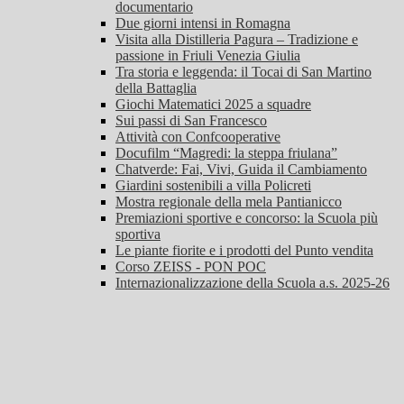
documentario
Due giorni intensi in Romagna
Visita alla Distilleria Pagura – Tradizione e
passione in Friuli Venezia Giulia
Tra storia e leggenda: il Tocai di San Martino
della Battaglia
Giochi Matematici 2025 a squadre
Sui passi di San Francesco
Attività con Confcooperative
Docufilm “Magredi: la steppa friulana”
Chatverde: Fai, Vivi, Guida il Cambiamento
Giardini sostenibili a villa Policreti
Mostra regionale della mela Pantianicco
Premiazioni sportive e concorso: la Scuola più
sportiva
Le piante fiorite e i prodotti del Punto vendita
Corso ZEISS - PON POC
Internazionalizzazione della Scuola a.s. 2025-26