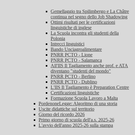
Gemellaggio tra Spilimbergo e La Châtre
continua nel segno dello Job Shadowing
Ottimi risultati per le certificazioni
linguistiche di inglese
La Scuola incontra gli studenti della
Polonia
Intrecci linguistici
Bando Unciagroalimentare
PNRR PCTO - Lione
PNRR PCTO - Salamanca
All'IIS Il Tagliamento anche prof. e ATA
diventano "studenti del mondo"
PNRR PCTO - Berlino
PNRR PCTO - Dublino
L'IIS Il Tagliamento è Preparation Centre
Certificazioni linguistiche
Formazione Scuola Lavoro a Malta
PordenoneLegge: Algoritmo di una storia
Uscite didattiche sul territorio
Giorno del ricordo 2026
Primo giorno di scuola dell'a.s. 2025-26
L'avvio dell'anno 2025-26 sulla stampa