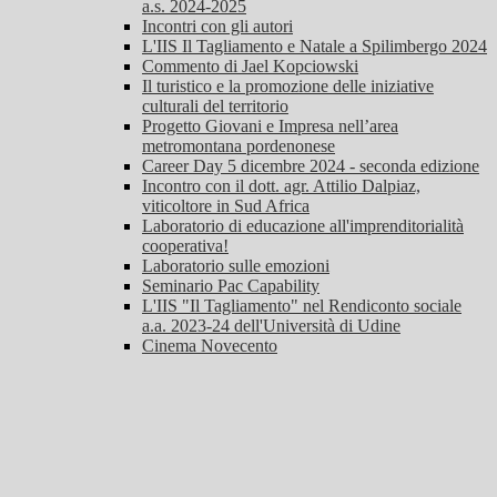
a.s. 2024-2025
Incontri con gli autori
L'IIS Il Tagliamento e Natale a Spilimbergo 2024
Commento di Jael Kopciowski
Il turistico e la promozione delle iniziative
culturali del territorio
Progetto Giovani e Impresa nell’area
metromontana pordenonese
Career Day 5 dicembre 2024 - seconda edizione
Incontro con il dott. agr. Attilio Dalpiaz,
viticoltore in Sud Africa
Laboratorio di educazione all'imprenditorialità
cooperativa!
Laboratorio sulle emozioni
Seminario Pac Capability
L'IIS "Il Tagliamento" nel Rendiconto sociale
a.a. 2023-24 dell'Università di Udine
Cinema Novecento