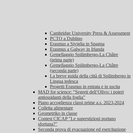
Cambridge University Press & Assessment
PCTO a Dublino
Erasmus a Siviglia in Spagna
Erasmus a Galway in Irlanda
Gemellaggio Spilimbergo-La Châtre
(prima parte)
Gemellaggio Spilimbergo-La Châtre
(seconda parte)
La breve guida della città di Spilimbergo in
Lingua tedesca
Progetti Erasmus in entrata e in uscita
MAD for science: “Segreti dell’Olivo: i poteri
antiossidanti della foglia”
Piano accoglienza classi prime a.s. 2023-2024
Colletta alimentare
Geometriko in classe
Contest CICAP "Le superstizioni portano
sfortuna?"
Seconda prova di evacuazione ed esercitazione