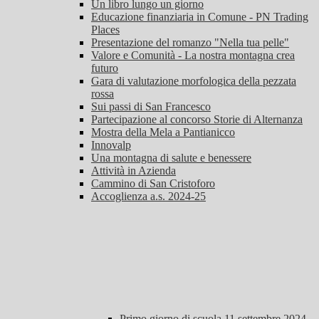
Un libro lungo un giorno
Educazione finanziaria in Comune - PN Trading
Places
Presentazione del romanzo "Nella tua pelle"
Valore e Comunità - La nostra montagna crea
futuro
Gara di valutazione morfologica della pezzata
rossa
Sui passi di San Francesco
Partecipazione al concorso Storie di Alternanza
Mostra della Mela a Pantianicco
Innovalp
Una montagna di salute e benessere
Attività in Azienda
Cammino di San Cristoforo
Accoglienza a.s. 2024-25
Primo giorno di scuola 11 settembre 2024