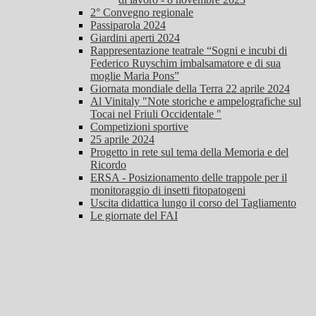
2° Convegno regionale
Passiparola 2024
Giardini aperti 2024
Rappresentazione teatrale “Sogni e incubi di
Federico Ruyschim imbalsamatore e di sua
moglie Maria Pons”
Giornata mondiale della Terra 22 aprile 2024
Al Vinitaly "Note storiche e ampelografiche sul
Tocai nel Friuli Occidentale "
Competizioni sportive
25 aprile 2024
Progetto in rete sul tema della Memoria e del
Ricordo
ERSA - Posizionamento delle trappole per il
monitoraggio di insetti fitopatogeni
Uscita didattica lungo il corso del Tagliamento
Le giornate del FAI