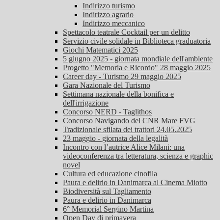
Indirizzo turismo
Indirizzo agrario
Indirizzo meccanico
Spettacolo teatrale Cocktail per un delitto
Servizio civile solidale in Biblioteca graduatoria
Giochi Matematici 2025
5 giugno 2025 - giornata mondiale dell'ambiente
Progetto "Memoria e Ricordo" 28 maggio 2025
Career day - Turismo 29 maggio 2025
Gara Nazionale del Turismo
Settimana nazionale della bonifica e
dell'irrigazione
Concorso NERD - Taglithos
Concorso Navigando del CNR Mare FVG
Tradizionale sfilata dei trattori 24.05.2025
23 maggio - giornata della legalità
Incontro con l’autrice Alice Milani: una
videoconferenza tra letteratura, scienza e graphic
novel
Cultura ed educazione cinofila
Paura e delirio in Danimarca al Cinema Miotto
Biodiversità sul Tagliamento
Paura e delirio in Danimarca
6° Memorial Sergino Martina
Open Day di primavera