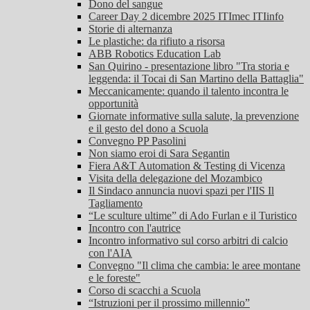
Dono del sangue
Career Day 2 dicembre 2025 ITImec ITIinfo
Storie di alternanza
Le plastiche: da rifiuto a risorsa
ABB Robotics Education Lab
San Quirino - presentazione libro "Tra storia e
leggenda: il Tocai di San Martino della Battaglia"
Meccanicamente: quando il talento incontra le
opportunità
Giornate informative sulla salute, la prevenzione
e il gesto del dono a Scuola
Convegno PP Pasolini
Non siamo eroi di Sara Segantin
Fiera A&T Automation & Testing di Vicenza
Visita della delegazione del Mozambico
Il Sindaco annuncia nuovi spazi per l'IIS Il
Tagliamento
“Le sculture ultime” di Ado Furlan e il Turistico
Incontro con l'autrice
Incontro informativo sul corso arbitri di calcio
con l'AIA
Convegno "Il clima che cambia: le aree montane
e le foreste"
Corso di scacchi a Scuola
“Istruzioni per il prossimo millennio”