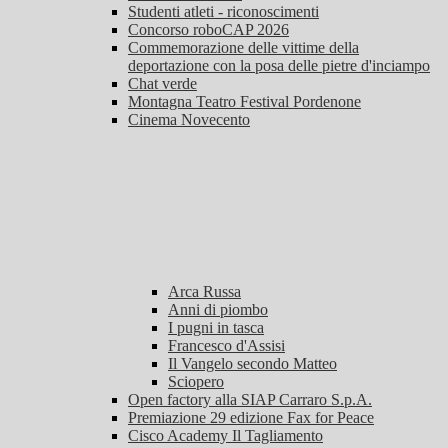
Studenti atleti - riconoscimenti
Concorso roboCAP 2026
Commemorazione delle vittime della
deportazione con la posa delle pietre d'inciampo
Chat verde
Montagna Teatro Festival Pordenone
Cinema Novecento
Arca Russa
Anni di piombo
I pugni in tasca
Francesco d'Assisi
Il Vangelo secondo Matteo
Sciopero
Open factory alla SIAP Carraro S.p.A.
Premiazione 29 edizione Fax for Peace
Cisco Academy Il Tagliamento