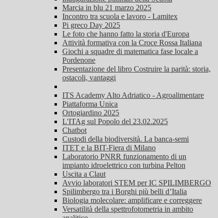
Marcia in blu 21 marzo 2025
Incontro tra scuola e lavoro - Lamitex
Pi greco Day 2025
Le foto che hanno fatto la storia d'Europa
Attività formativa con la Croce Rossa Italiana
Giochi a squadre di matematica fase locale a
Pordenone
Presentazione del libro Costruire la parità: storia,
ostacoli, vantaggi
ITS Academy Alto Adriatico - Agroalimentare
Piattaforma Unica
Ortogiardino 2025
L'ITAg sul Popolo del 23.02.2025
Chatbot
Custodi della biodiversità. La banca-semi
ITET e la BIT-Fiera di Milano
Laboratorio PNRR funzionamento di un
impianto idroelettrico con turbina Pelton
Uscita a Claut
Avvio laboratori STEM per IC SPILIMBERGO
Spilimbergo tra i Borghi più belli d’Italia
Biologia molecolare: amplificare e correggere
Versatilità della spettrofotometria in ambito
analitico