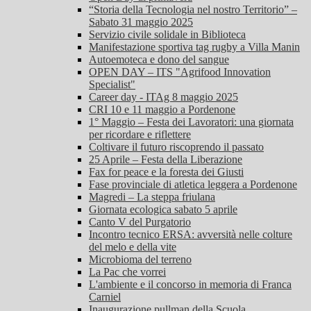
“Storia della Tecnologia nel nostro Territorio” –
Sabato 31 maggio 2025
Servizio civile solidale in Biblioteca
Manifestazione sportiva tag rugby a Villa Manin
Autoemoteca e dono del sangue
OPEN DAY – ITS "Agrifood Innovation
Specialist"
Career day - ITAg 8 maggio 2025
CRI 10 e 11 maggio a Pordenone
1° Maggio – Festa dei Lavoratori: una giornata
per ricordare e riflettere
Coltivare il futuro riscoprendo il passato
25 Aprile – Festa della Liberazione
Fax for peace e la foresta dei Giusti
Fase provinciale di atletica leggera a Pordenone
Magredi – La steppa friulana
Giornata ecologica sabato 5 aprile
Canto V del Purgatorio
Incontro tecnico ERSA: avversità nelle colture
del melo e della vite
Microbioma del terreno
La Pac che vorrei
L'ambiente e il concorso in memoria di Franca
Carniel
Inaugurazione pullman della Scuola