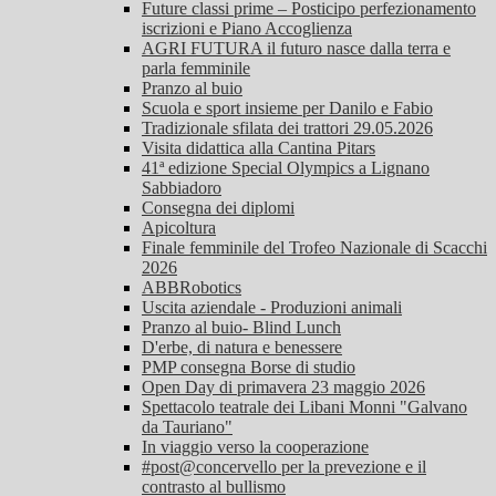
Future classi prime – Posticipo perfezionamento
iscrizioni e Piano Accoglienza
AGRI FUTURA il futuro nasce dalla terra e
parla femminile
Pranzo al buio
Scuola e sport insieme per Danilo e Fabio
Tradizionale sfilata dei trattori 29.05.2026
Visita didattica alla Cantina Pitars
41ª edizione Special Olympics a Lignano
Sabbiadoro
Consegna dei diplomi
Apicoltura
Finale femminile del Trofeo Nazionale di Scacchi
2026
ABBRobotics
Uscita aziendale - Produzioni animali
Pranzo al buio- Blind Lunch
D'erbe, di natura e benessere
PMP consegna Borse di studio
Open Day di primavera 23 maggio 2026
Spettacolo teatrale dei Libani Monni "Galvano
da Tauriano"
In viaggio verso la cooperazione
#post@concervello per la prevezione e il
contrasto al bullismo