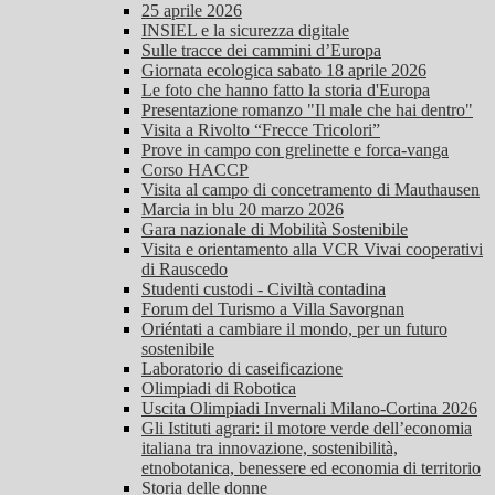
25 aprile 2026
INSIEL e la sicurezza digitale
Sulle tracce dei cammini d’Europa
Giornata ecologica sabato 18 aprile 2026
Le foto che hanno fatto la storia d'Europa
Presentazione romanzo "Il male che hai dentro"
Visita a Rivolto “Frecce Tricolori”
Prove in campo con grelinette e forca-vanga
Corso HACCP
Visita al campo di concetramento di Mauthausen
Marcia in blu 20 marzo 2026
Gara nazionale di Mobilità Sostenibile
Visita e orientamento alla VCR Vivai cooperativi
di Rauscedo
Studenti custodi - Civiltà contadina
Forum del Turismo a Villa Savorgnan
Oriéntati a cambiare il mondo, per un futuro
sostenibile
Laboratorio di caseificazione
Olimpiadi di Robotica
Uscita Olimpiadi Invernali Milano-Cortina 2026
Gli Istituti agrari: il motore verde dell’economia
italiana tra innovazione, sostenibilità,
etnobotanica, benessere ed economia di territorio
Storia delle donne