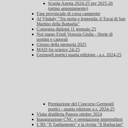
Scuola Aperta 2024-25 per 2025-26
(primo appuntamento)
Fase provinciale di corsa campestre
Al Vinitaly "Tra storia e leggenda: il Tocai di San
Martino della Battaglia"
Consegna diplomi 11 gennaio 25
Noi siamo Friuli Venezia Giulia - Storie di
uomini e caporali
Giorno della memoria 2025
MAD for science 24-25
Germogli poetici quarta edizione - a.s. 2024-25
Premiazione del Concorso Germogli
poetici - quarta edizione a.s. 2024-25
Visita distilleria Pagura ottobre 2024
Inaugurazione CNC e premiazione imprenditori
L'IIS "Il Tagliamento" e la rivista "Il Barbacian"