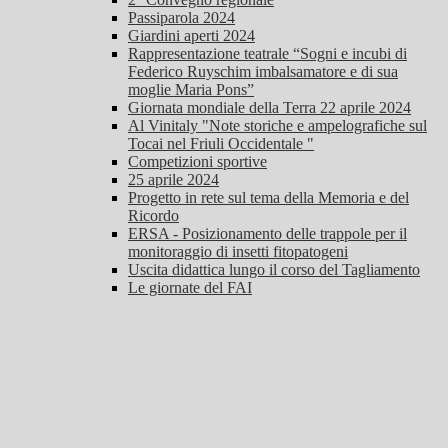
Passiparola 2024
Giardini aperti 2024
Rappresentazione teatrale “Sogni e incubi di
Federico Ruyschim imbalsamatore e di sua
moglie Maria Pons”
Giornata mondiale della Terra 22 aprile 2024
Al Vinitaly "Note storiche e ampelografiche sul
Tocai nel Friuli Occidentale "
Competizioni sportive
25 aprile 2024
Progetto in rete sul tema della Memoria e del
Ricordo
ERSA - Posizionamento delle trappole per il
monitoraggio di insetti fitopatogeni
Uscita didattica lungo il corso del Tagliamento
Le giornate del FAI