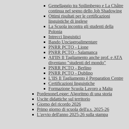
Gemellaggio tra Spilimbergo e La Châtre
continua nel segno dello Job Shadowing
Ottimi risultati per le certificazioni
linguistiche di inglese
La Scuola incontra gli studenti della
Polonia
Intrecci linguistici
Bando Unciagroalimentare
PNRR PCTO - Lione
PNRR PCTO - Salamanca
All'IIS Il Tagliamento anche prof. e ATA
diventano "studenti del mondo"
PNRR PCTO - Berlino
PNRR PCTO - Dublino
L'IIS Il Tagliamento è Preparation Centre
Certificazioni linguistiche
Formazione Scuola Lavoro a Malta
PordenoneLegge: Algoritmo di una storia
Uscite didattiche sul territorio
Giorno del ricordo 2026
Primo giorno di scuola dell'a.s. 2025-26
L'avvio dell'anno 2025-26 sulla stampa