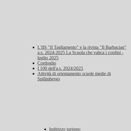
L'IIS "Il Tagliamento" e la rivista "Il Barbacian"
a.s. 2024-2025 La Scuola che valica i confini -
luglio 2025
Cordoglio
I 100 dell'a.s. 2024/2025
Attività di orientamento scuole medie di
Spilimbergo
Indirizzo turismo