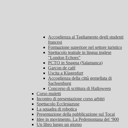
Accoglienza al Tagliamento degli studenti
francesi
Formazione superiore nel settore turistico
Spettacolo teatrale in lingua inglese
"London Echoes"
PCTO in Spagna (Salamanca)
Garçon de café
Uscita a Klagenfurt
Accoglienza della città gemellata di
Sachsenburg
Concorso di scrittura di Halloween
Corso muletti
Incontro di presentazione corso arbitri
Spettacolo Ecclesiazuse
La squadra di robotica
Presentazione della pubblicazione sul Tocai
Idee in movimento. La Pedemontana del ‘900
Un libro lungo un giorno