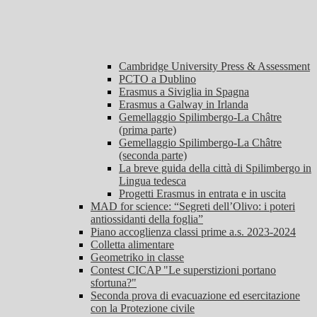
Cambridge University Press & Assessment
PCTO a Dublino
Erasmus a Siviglia in Spagna
Erasmus a Galway in Irlanda
Gemellaggio Spilimbergo-La Châtre
(prima parte)
Gemellaggio Spilimbergo-La Châtre
(seconda parte)
La breve guida della città di Spilimbergo in
Lingua tedesca
Progetti Erasmus in entrata e in uscita
MAD for science: “Segreti dell’Olivo: i poteri
antiossidanti della foglia”
Piano accoglienza classi prime a.s. 2023-2024
Colletta alimentare
Geometriko in classe
Contest CICAP "Le superstizioni portano
sfortuna?"
Seconda prova di evacuazione ed esercitazione
con la Protezione civile