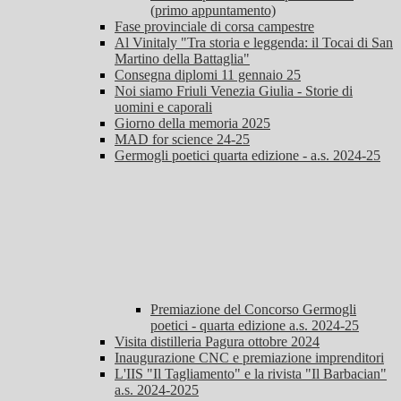
(primo appuntamento)
Fase provinciale di corsa campestre
Al Vinitaly "Tra storia e leggenda: il Tocai di San
Martino della Battaglia"
Consegna diplomi 11 gennaio 25
Noi siamo Friuli Venezia Giulia - Storie di
uomini e caporali
Giorno della memoria 2025
MAD for science 24-25
Germogli poetici quarta edizione - a.s. 2024-25
Premiazione del Concorso Germogli
poetici - quarta edizione a.s. 2024-25
Visita distilleria Pagura ottobre 2024
Inaugurazione CNC e premiazione imprenditori
L'IIS "Il Tagliamento" e la rivista "Il Barbacian"
a.s. 2024-2025