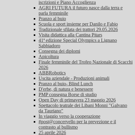
iscrizioni e Piano Accoglienza
AGRI FUTURA il futuro nasce dalla terra e
parla femminile
Pranzo al buio
Scuola e sport insieme per Danilo e Fabio
Tradizionale sfilata dei trattori 29.05.2026
Visita didattica alla Cantina Pitars
41ª edizione Special Olympics a Lignano
Sabbiadoro
Consegna dei diplomi
Apicoltura
Finale femminile del Trofeo Nazionale di Scacchi
2026
ABBRobotics
Uscita aziendale - Produzioni animali
Pranzo al buio- Blind Lunch
D'erbe, di natura e benessere
PMP consegna Borse di studio
Open Day di primavera 23 maggio 2026
Spettacolo teatrale dei Libani Monni "Galvano
da Tauriano"
In viaggio verso la cooperazione
#post@concervello per la prevezione e il
contrasto al bullismo
25 aprile 2026