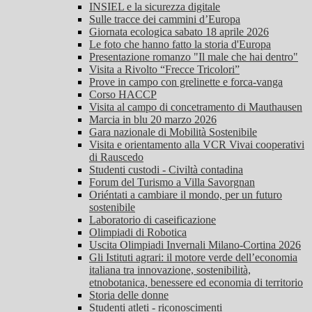
INSIEL e la sicurezza digitale
Sulle tracce dei cammini d’Europa
Giornata ecologica sabato 18 aprile 2026
Le foto che hanno fatto la storia d'Europa
Presentazione romanzo "Il male che hai dentro"
Visita a Rivolto “Frecce Tricolori”
Prove in campo con grelinette e forca-vanga
Corso HACCP
Visita al campo di concetramento di Mauthausen
Marcia in blu 20 marzo 2026
Gara nazionale di Mobilità Sostenibile
Visita e orientamento alla VCR Vivai cooperativi
di Rauscedo
Studenti custodi - Civiltà contadina
Forum del Turismo a Villa Savorgnan
Oriéntati a cambiare il mondo, per un futuro
sostenibile
Laboratorio di caseificazione
Olimpiadi di Robotica
Uscita Olimpiadi Invernali Milano-Cortina 2026
Gli Istituti agrari: il motore verde dell’economia
italiana tra innovazione, sostenibilità,
etnobotanica, benessere ed economia di territorio
Storia delle donne
Studenti atleti - riconoscimenti