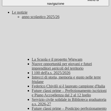
navigazione
Le notizie
anno scolastico 2025/26
La Scuola e il progetto Wigwam
Nuove opportunità per giovani e futuri
imprenditori agricoli del territorio
I 100 dell'a.s. 2025/2026
Intrecci di storia, memoria e gusto nelle terre
friulane
Federico Chivilò si è laureato campione d'Italia
Future classi prime – Perfezionamento iscrizioni
e Piano Accoglienza dal 2 al 12 luglio
Servizio civile solidale in Biblioteca graduatoria
a.s. 2026-27
Future classi prime – Posticipo perfezionamento