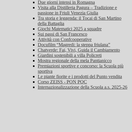
Due giorni intensi in Romagna
Visita alla Distilleria Pagura – Tradizione e
passione in Friuli Venezia Giulia
Tra storia e leggenda: il Tocai di San Martino
della Battaglia
Giochi Matematici 2025 a squadre
Sui passi di San Francesco
Attività con Confcooperative
Docufilm “Magredi: la steppa friulana”
Chatverde: Fai, Vivi, Guida il Cambiamento
Giardini sostenibili a villa Policreti
Mostra regionale della mela Pantianicco
Premiazioni sportive e concorso: la Scuola più
sportiva
Le piante fiorite e i prodotti del Punto vendita
Corso ZEISS - PON POC
Internazionalizzazione della Scuola a.s. 2025-26