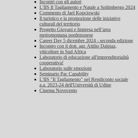
Incontri con gli autori
L'IIS Il Tagliamento e Natale a Spilimbergo 2024
Commento di Jael Kopciowski
Il turistico e la promozione delle iniziative
culturali del territorio
Progetto Giovani e Impresa nell’area
metromontana pordenonese
Career Day 5 dicembre 2024 - seconda edizione
Incontro con il dott. agr. Attilio Dalpiaz,
viticoltore in Sud Africa
Laboratorio di educazione all'imprenditorialità
cooperativa!
Laboratorio sulle emozioni
Seminario Pac Capability
L'IIS "Il Tagliamento" nel Rendiconto sociale
a.a. 2023-24 dell'Università di Udine
Cinema Novecento