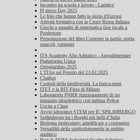
Incontro tra scuola e lavoro - Lamitex
Pi greco Day 2025
Le foto che hanno fatto la storia d'Europa
Attività formativa con la Croce Rossa Italiana
Giochi a squadre di matematica fase locale a
Pordenone
Presentazione del libro Costruire la parità: storia,
ostacoli, vantaggi
ITS Academy Alto Adriatico - Agroalimentare
Piattaforma Unica
Ortogiardino 2025
L'ITAg sul Popolo del 23.02.2025
Chatbot
Custodi della biodiversità. La banca-semi
ITET e la BIT-Fiera di Milano
Laboratorio PNRR funzionamento di un
impianto idroelettrico con turbina Pelton
Uscita a Claut
Avvio laboratori STEM per IC SPILIMBERGO
Spilimbergo tra i Borghi più belli d’Italia
Biologia molecolare: amplificare e correggere
Versatilità della spettrofotometria in ambito
analitico
Post di ZEISS Industrial Quality Solutions