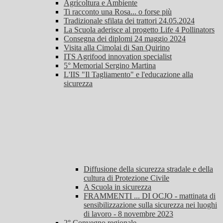
Agricoltura e Ambiente
Ti racconto una Rosa... o forse più
Tradizionale sfilata dei trattori 24.05.2024
La Scuola aderisce al progetto Life 4 Pollinators
Consegna dei diplomi 24 maggio 2024
Visita alla Cimolai di San Quirino
ITS Agrifood innovation specialist
5° Memorial Sergino Martina
L'IIS "Il Tagliamento" e l'educazione alla
sicurezza
Diffusione della sicurezza stradale e della
cultura di Protezione Civile
A Scuola in sicurezza
FRAMMENTI ... DI OCJO - mattinata di
sensibilizzazione sulla sicurezza nei luoghi
di lavoro - 8 novembre 2023
2° Convegno regionale