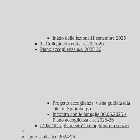
Inizio delle lezioni 11 settembre 2025
1° Collegio docenti a.s. 2025-26
Piano accoglienza a.s. 2025-26
Progetto accoglienza: visita guidata alla
città di Spilimbergo
Incontro con le famiglie 30.06.2025 e
Piano accoglienza a.s. 2025-26
L'IIS "Il Tagliamento" ha raggiunto lo spazio
anno scolastico 2024/25