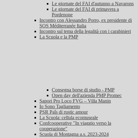
Le giornate del FAI d'autunno a Navarons
Le giornate del FAI di primavera a
Pordenone
Incontro con Alessandro Porro, ex presidente di
SOS Méditerranée Italia
Incontro sul tema della legalità con i carabinieri
La Scuola e la PMP
Consegna borse di studio - PMP
Open day dell'azienda PMP Promec
Sapori Pro Loco FVG – Villa Manin
Io Sono Tagliamento
PSR Paîs di rustic amour
La Scuola: cellula ecomuseale
Confcooperative "In viaggio verso la
cooperazione"
Scuola di Montagna a.s. 2023-2024