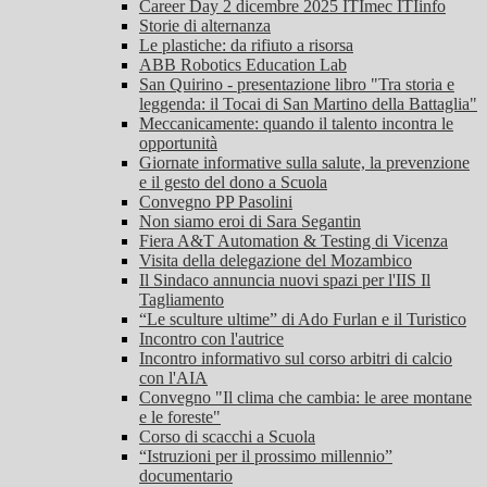
Career Day 2 dicembre 2025 ITImec ITIinfo
Storie di alternanza
Le plastiche: da rifiuto a risorsa
ABB Robotics Education Lab
San Quirino - presentazione libro "Tra storia e
leggenda: il Tocai di San Martino della Battaglia"
Meccanicamente: quando il talento incontra le
opportunità
Giornate informative sulla salute, la prevenzione
e il gesto del dono a Scuola
Convegno PP Pasolini
Non siamo eroi di Sara Segantin
Fiera A&T Automation & Testing di Vicenza
Visita della delegazione del Mozambico
Il Sindaco annuncia nuovi spazi per l'IIS Il
Tagliamento
“Le sculture ultime” di Ado Furlan e il Turistico
Incontro con l'autrice
Incontro informativo sul corso arbitri di calcio
con l'AIA
Convegno "Il clima che cambia: le aree montane
e le foreste"
Corso di scacchi a Scuola
“Istruzioni per il prossimo millennio”
documentario