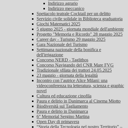
Indirizzo agrario
Indirizzo meccanico
Spettacolo teatrale Cocktail per un delitto
Servizio civile solidale in Biblioteca graduatoria
Giochi Matematici 2025
5 giugno 2025 - giornata mondiale dell'ambiente
Progetto "Memoria e Ricordo" 28 maggio 2025
Career day - Turismo 29 maggio 2025
Gara Nazionale del Turismo
Settimana nazionale della bonifica e
dell'irrigazione
Concorso NERD - Taglithos
Concorso Navigando del CNR Mare FVG
Tradizionale sfilata dei trattori 24.05.2025
23 maggio - giornata della legalità
Incontro con l’autrice Alice Milani: una
videoconferenza tra letteratura, scienza e graphic
novel
Cultura ed educazione cinofila
Paura e delirio in Danimarca al Cinema Miotto
Biodiversità sul Tagliamento
Paura e delirio in Danimarca
6° Memorial Sergino Martina
Open Day di primavera
“Storia della Tecnologia nel nostro Territorio” –