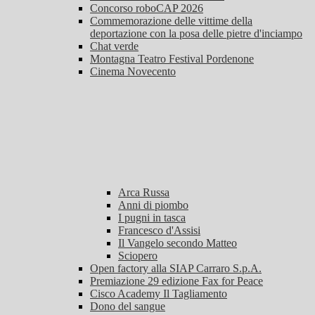
Concorso roboCAP 2026
Commemorazione delle vittime della
deportazione con la posa delle pietre d'inciampo
Chat verde
Montagna Teatro Festival Pordenone
Cinema Novecento
Arca Russa
Anni di piombo
I pugni in tasca
Francesco d'Assisi
Il Vangelo secondo Matteo
Sciopero
Open factory alla SIAP Carraro S.p.A.
Premiazione 29 edizione Fax for Peace
Cisco Academy Il Tagliamento
Dono del sangue