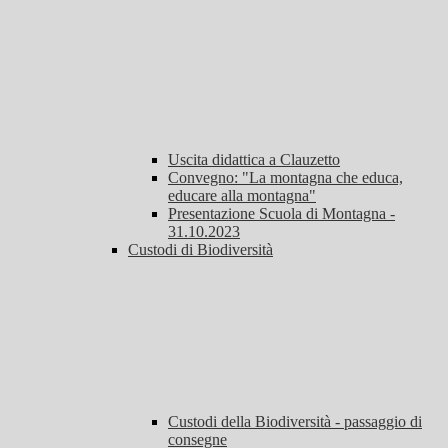
Uscita didattica a Clauzetto
Convegno: "La montagna che educa,
educare alla montagna"
Presentazione Scuola di Montagna -
31.10.2023
Custodi di Biodiversità
Custodi della Biodiversità - passaggio di
consegne