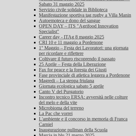
Sabato 31 maggio 2025
Servizio civile solidale in Biblioteca
Manifestazione sportiva tag rugby a Villa Manin
Autoemoteca e dono del sangue
OPEN DAY – ITS "Agrifood Innovation
Specialist"
Career day - ITAg 8 maggio 2025
CRI 10 e 11 maggio a Pordenone
1° Maggio – Festa dei Lavoratori: una giornata
per ricordare e riflettere
Coltivare il futuro riscoprendo il passato
25 Aprile – Festa della Liberazione
Fax for peace e la foresta dei Giusti
Fase provinciale di atletica leggera a Pordenone
Magredi – La steppa friulana
Giornata ecologica sabato 5 aprile
Canto V del Purgatorio
Incontro tecnico ERSA: avversità nelle colture
del melo e della vite
Microbioma del terreno
La Pac che vorrei
L'ambiente e il concorso in memoria di Franca
Carniel
Inaugurazione pullman della Scuola
Marcia in blu 21 marzo 2025