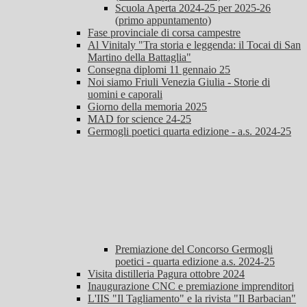
Scuola Aperta 2024-25 per 2025-26
(primo appuntamento)
Fase provinciale di corsa campestre
Al Vinitaly "Tra storia e leggenda: il Tocai di San
Martino della Battaglia"
Consegna diplomi 11 gennaio 25
Noi siamo Friuli Venezia Giulia - Storie di
uomini e caporali
Giorno della memoria 2025
MAD for science 24-25
Germogli poetici quarta edizione - a.s. 2024-25
Premiazione del Concorso Germogli
poetici - quarta edizione a.s. 2024-25
Visita distilleria Pagura ottobre 2024
Inaugurazione CNC e premiazione imprenditori
L'IIS "Il Tagliamento" e la rivista "Il Barbacian"