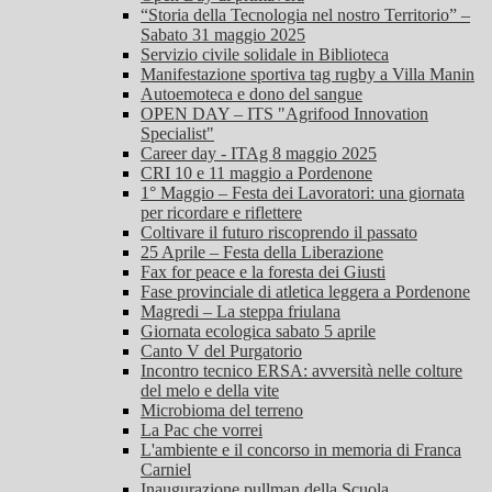
“Storia della Tecnologia nel nostro Territorio” –
Sabato 31 maggio 2025
Servizio civile solidale in Biblioteca
Manifestazione sportiva tag rugby a Villa Manin
Autoemoteca e dono del sangue
OPEN DAY – ITS "Agrifood Innovation
Specialist"
Career day - ITAg 8 maggio 2025
CRI 10 e 11 maggio a Pordenone
1° Maggio – Festa dei Lavoratori: una giornata
per ricordare e riflettere
Coltivare il futuro riscoprendo il passato
25 Aprile – Festa della Liberazione
Fax for peace e la foresta dei Giusti
Fase provinciale di atletica leggera a Pordenone
Magredi – La steppa friulana
Giornata ecologica sabato 5 aprile
Canto V del Purgatorio
Incontro tecnico ERSA: avversità nelle colture
del melo e della vite
Microbioma del terreno
La Pac che vorrei
L'ambiente e il concorso in memoria di Franca
Carniel
Inaugurazione pullman della Scuola