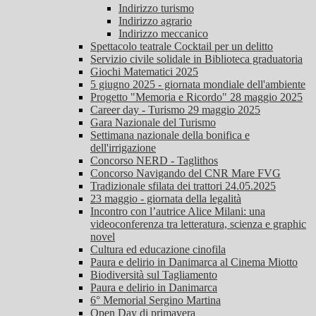
Indirizzo turismo
Indirizzo agrario
Indirizzo meccanico
Spettacolo teatrale Cocktail per un delitto
Servizio civile solidale in Biblioteca graduatoria
Giochi Matematici 2025
5 giugno 2025 - giornata mondiale dell'ambiente
Progetto "Memoria e Ricordo" 28 maggio 2025
Career day - Turismo 29 maggio 2025
Gara Nazionale del Turismo
Settimana nazionale della bonifica e
dell'irrigazione
Concorso NERD - Taglithos
Concorso Navigando del CNR Mare FVG
Tradizionale sfilata dei trattori 24.05.2025
23 maggio - giornata della legalità
Incontro con l’autrice Alice Milani: una
videoconferenza tra letteratura, scienza e graphic
novel
Cultura ed educazione cinofila
Paura e delirio in Danimarca al Cinema Miotto
Biodiversità sul Tagliamento
Paura e delirio in Danimarca
6° Memorial Sergino Martina
Open Day di primavera