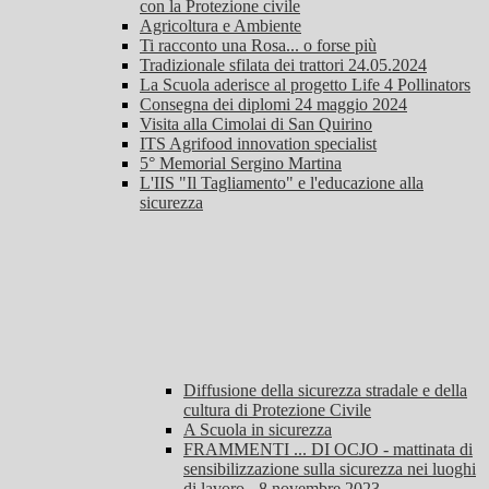
con la Protezione civile
Agricoltura e Ambiente
Ti racconto una Rosa... o forse più
Tradizionale sfilata dei trattori 24.05.2024
La Scuola aderisce al progetto Life 4 Pollinators
Consegna dei diplomi 24 maggio 2024
Visita alla Cimolai di San Quirino
ITS Agrifood innovation specialist
5° Memorial Sergino Martina
L'IIS "Il Tagliamento" e l'educazione alla
sicurezza
Diffusione della sicurezza stradale e della
cultura di Protezione Civile
A Scuola in sicurezza
FRAMMENTI ... DI OCJO - mattinata di
sensibilizzazione sulla sicurezza nei luoghi
di lavoro - 8 novembre 2023