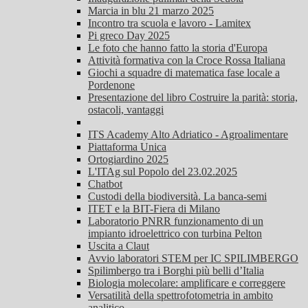
Marcia in blu 21 marzo 2025
Incontro tra scuola e lavoro - Lamitex
Pi greco Day 2025
Le foto che hanno fatto la storia d'Europa
Attività formativa con la Croce Rossa Italiana
Giochi a squadre di matematica fase locale a
Pordenone
Presentazione del libro Costruire la parità: storia,
ostacoli, vantaggi
ITS Academy Alto Adriatico - Agroalimentare
Piattaforma Unica
Ortogiardino 2025
L'ITAg sul Popolo del 23.02.2025
Chatbot
Custodi della biodiversità. La banca-semi
ITET e la BIT-Fiera di Milano
Laboratorio PNRR funzionamento di un
impianto idroelettrico con turbina Pelton
Uscita a Claut
Avvio laboratori STEM per IC SPILIMBERGO
Spilimbergo tra i Borghi più belli d’Italia
Biologia molecolare: amplificare e correggere
Versatilità della spettrofotometria in ambito
analitico