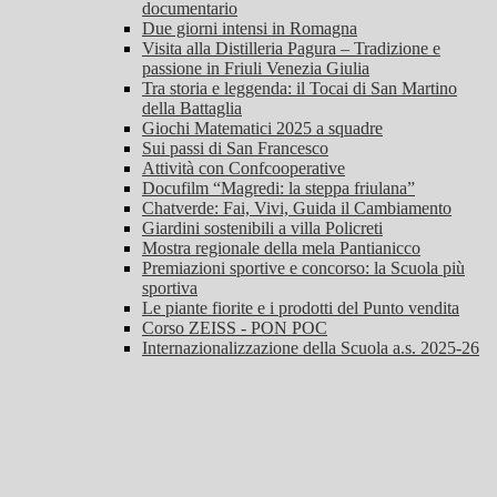
documentario
Due giorni intensi in Romagna
Visita alla Distilleria Pagura – Tradizione e
passione in Friuli Venezia Giulia
Tra storia e leggenda: il Tocai di San Martino
della Battaglia
Giochi Matematici 2025 a squadre
Sui passi di San Francesco
Attività con Confcooperative
Docufilm “Magredi: la steppa friulana”
Chatverde: Fai, Vivi, Guida il Cambiamento
Giardini sostenibili a villa Policreti
Mostra regionale della mela Pantianicco
Premiazioni sportive e concorso: la Scuola più
sportiva
Le piante fiorite e i prodotti del Punto vendita
Corso ZEISS - PON POC
Internazionalizzazione della Scuola a.s. 2025-26