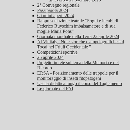
2° Convegno regionale
Passiparola 2024
Giardini aperti 2024
Rappresentazione teatrale “Sogni e incubi di
Federico Ruyschim imbalsamatore e di sua
moglie Maria Pons”
Giornata mondiale della Terra 22 aprile 2024
Al Vinitaly "Note storiche e ampelografiche sul
Tocai nel Friuli Occidentale "
Competizioni sportive
25 aprile 2024
Progetto in rete sul tema della Memoria e del
Ricordo
ERSA - Posizionamento delle trappole per il
monitoraggio di insetti fitopatogeni
Uscita didattica lungo il corso del Tagliamento
Le giornate del FAI