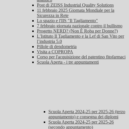
Post di ZEISS Industrial Quality Solutions
11 febbraio 2025 Giornata Mondiale per la
Sicurezza in Rete
Lo spazio e l'IIS "Il Tagliamento"
7 febbraio giornata nazionale contro il bullismo
Progetto NERD? (Non È Roba per Donne?)
L’Istituto Il Tagliamento e la Lef di San Vito per
l’industria 5.0
Pillole di dendometria
Visita a COPROPA
Corso per l'acquisizione del patentino fitofarmaci
Scuola Aperta - i tre appuntamenti
Scuola Aperta 2024-25 per 2025-26 (terzo
appuntamento) e consegna dei diplomi
Scuola Aperta 2024-25 per 2025-26
(secondo appuntamento)