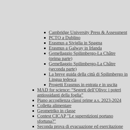
Cambridge University Press & Assessment
PCTO a Dublino
Erasmus a Siviglia in Spagna
Erasmus a Galway in Irlanda
Gemellaggio Spilimbergo-La Châtre
(prima parte)
Gemellaggio Spilimbergo-La Châtre
(seconda parte)
La breve guida della città di Spilimbergo in
Lingua tedesca
Progetti Erasmus in entrata e in uscita
MAD for science: “Segreti dell’Olivo: i poteri
antiossidanti della foglia”
Piano accoglienza classi prime a.s. 2023-2024
Colletta alimentare
Geometriko in classe
Contest CICAP "Le superstizioni portano
sfortuna?"
Seconda prova di evacuazione ed esercitazione