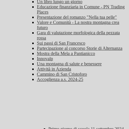
Un libro lungo un giorno
Educazione finanziaria in Comune - PN Trading
Places
Presentazione del romanzo "Nella tua pelle"
Valore e Comunità - La nostra montagna crea
futuro
Gara di valutazione morfologica della pezzata
rossa
Sui passi di San Francesco
Partecipazione al concorso Storie di Alternanza
Mostra della Mela a Pantianicco
Innovalp
Una montagna di salute e benessere
Attività in Azienda
Cammino di San Cristoforo
Accoglienza a.s. 2024-25
Primo giorno di scuola 11 settembre 2024