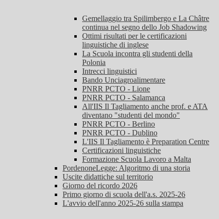
Gemellaggio tra Spilimbergo e La Châtre
continua nel segno dello Job Shadowing
Ottimi risultati per le certificazioni
linguistiche di inglese
La Scuola incontra gli studenti della
Polonia
Intrecci linguistici
Bando Unciagroalimentare
PNRR PCTO - Lione
PNRR PCTO - Salamanca
All'IIS Il Tagliamento anche prof. e ATA
diventano "studenti del mondo"
PNRR PCTO - Berlino
PNRR PCTO - Dublino
L'IIS Il Tagliamento è Preparation Centre
Certificazioni linguistiche
Formazione Scuola Lavoro a Malta
PordenoneLegge: Algoritmo di una storia
Uscite didattiche sul territorio
Giorno del ricordo 2026
Primo giorno di scuola dell'a.s. 2025-26
L'avvio dell'anno 2025-26 sulla stampa