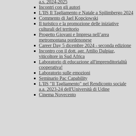
a.s. 2024-2025
Incontri con gli autori
L'IIS Il Tagliamento e Natale a Spilimbergo 2024
Commento di Jael Kopciowski
Il turistico e la promozione delle iniziative
culturali del territorio
Progetto Giovani e Impresa nell’area
metromontana pordenonese
Career Day 5 dicembre 2024 - seconda edizione
Incontro con il dott. agr. Attilio Dalpiaz,
viticoltore in Sud Africa
Laboratorio di educazione all'imprenditorialità
cooperativa!
Laboratorio sulle emozioni
Seminario Pac Capability
L'IIS "Il Tagliamento" nel Rendiconto sociale
a.a. 2023-24 dell'Università di Udine
Cinema Novecento