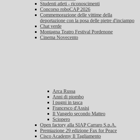
Studenti atleti - riconoscimenti
Concorso roboCAP 2026
Commemorazione delle vittime della
deportazione con la posa delle pietre d'inciampo
Chat verde
Montagna Teatro Festival Pordenone
Cinema Novecento
Arca Russa
Anni di piombo
I pugni in tasca
Francesco d'Assisi
Il Vangelo secondo Matteo
Sciopero
Open factory alla SIAP Carraro S.p.A.
Premiazione 29 edizione Fax for Peace
Cisco Academy Il Tagliamento