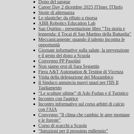
Dono del sangue
Career Day 2 dicembre 2025 ITImec ITIinfo
Storie di alternanza
Le plastiche: da rifiuto a risorsa
ABB Robotics Education Lab
San Quirino - presentazione libro "Tra storia e
leggenda: il Tocai di San Martino della Battaglia"
Meccanicamente: quando il talento incontra le
opportunità
Giornate informative sulla salute, la prevenzione
e il gesto del dono a Scuola
Convegno PP Pasolini
Non siamo eroi di Sara Segantin
Fiera A&T Automation & Testing di Vicenza
Visita della delegazione del Mozambico
Il Sindaco annuncia nuovi spazi per l'IIS Il
Tagliamento
“Le sculture ultime” di Ado Furlan e il Turistico
Incontro con l'autrice
Incontro informativo sul corso arbitri di calcio
con l'AIA
Convegno "Il clima che cambia: le aree montane
e le foreste"
Corso di scacchi a Scuola
“Istruzioni per il prossimo millennio”