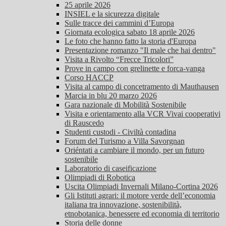
25 aprile 2026
INSIEL e la sicurezza digitale
Sulle tracce dei cammini d’Europa
Giornata ecologica sabato 18 aprile 2026
Le foto che hanno fatto la storia d'Europa
Presentazione romanzo "Il male che hai dentro"
Visita a Rivolto “Frecce Tricolori”
Prove in campo con grelinette e forca-vanga
Corso HACCP
Visita al campo di concetramento di Mauthausen
Marcia in blu 20 marzo 2026
Gara nazionale di Mobilità Sostenibile
Visita e orientamento alla VCR Vivai cooperativi
di Rauscedo
Studenti custodi - Civiltà contadina
Forum del Turismo a Villa Savorgnan
Oriéntati a cambiare il mondo, per un futuro
sostenibile
Laboratorio di caseificazione
Olimpiadi di Robotica
Uscita Olimpiadi Invernali Milano-Cortina 2026
Gli Istituti agrari: il motore verde dell’economia
italiana tra innovazione, sostenibilità,
etnobotanica, benessere ed economia di territorio
Storia delle donne