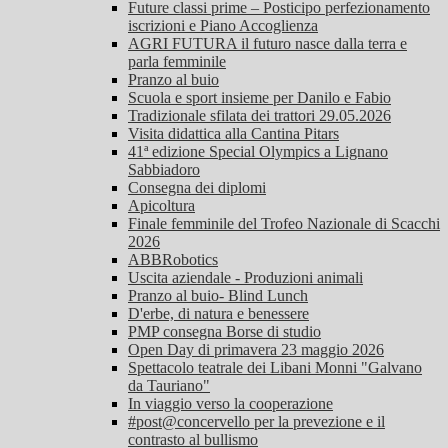
Future classi prime – Posticipo perfezionamento
iscrizioni e Piano Accoglienza
AGRI FUTURA il futuro nasce dalla terra e
parla femminile
Pranzo al buio
Scuola e sport insieme per Danilo e Fabio
Tradizionale sfilata dei trattori 29.05.2026
Visita didattica alla Cantina Pitars
41ª edizione Special Olympics a Lignano
Sabbiadoro
Consegna dei diplomi
Apicoltura
Finale femminile del Trofeo Nazionale di Scacchi
2026
ABBRobotics
Uscita aziendale - Produzioni animali
Pranzo al buio- Blind Lunch
D'erbe, di natura e benessere
PMP consegna Borse di studio
Open Day di primavera 23 maggio 2026
Spettacolo teatrale dei Libani Monni "Galvano
da Tauriano"
In viaggio verso la cooperazione
#post@concervello per la prevezione e il
contrasto al bullismo