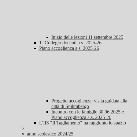
Inizio delle lezioni 11 settembre 2025
1° Collegio docenti a.s. 2025-26
Piano accoglienza a.s. 2025-26
Progetto accoglienza: visita guidata alla
città di Spilimbergo
Incontro con le famiglie 30.06.2025 e
Piano accoglienza a.s. 2025-26
L'IIS "Il Tagliamento" ha raggiunto lo spazio
anno scolastico 2024/25