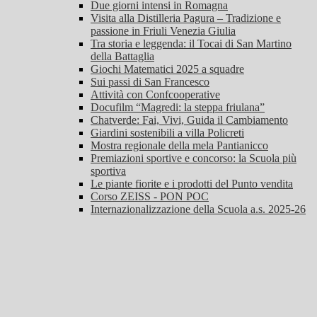
Due giorni intensi in Romagna
Visita alla Distilleria Pagura – Tradizione e
passione in Friuli Venezia Giulia
Tra storia e leggenda: il Tocai di San Martino
della Battaglia
Giochi Matematici 2025 a squadre
Sui passi di San Francesco
Attività con Confcooperative
Docufilm “Magredi: la steppa friulana”
Chatverde: Fai, Vivi, Guida il Cambiamento
Giardini sostenibili a villa Policreti
Mostra regionale della mela Pantianicco
Premiazioni sportive e concorso: la Scuola più
sportiva
Le piante fiorite e i prodotti del Punto vendita
Corso ZEISS - PON POC
Internazionalizzazione della Scuola a.s. 2025-26