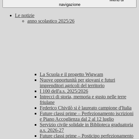
navigazione
Le notizie
anno scolastico 2025/26
La Scuola e il progetto Wigwam
Nuove opportunità per giovani e futuri
imprenditori agricoli del territorio
I 100 dell'a.s. 2025/2026
Intrecci di storia, memoria e gusto nelle terre
friulane
Federico Chivilò si è laureato campione d'Italia
Future classi prime – Perfezionamento iscrizioni
e Piano Accoglienza dal 2 al 12 luglio
Servizio civile solidale in Biblioteca graduatoria
a.s. 2026-27
Future classi prime – Posticipo perfezionamento