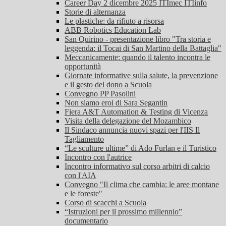
Career Day 2 dicembre 2025 ITImec ITIinfo
Storie di alternanza
Le plastiche: da rifiuto a risorsa
ABB Robotics Education Lab
San Quirino - presentazione libro "Tra storia e
leggenda: il Tocai di San Martino della Battaglia"
Meccanicamente: quando il talento incontra le
opportunità
Giornate informative sulla salute, la prevenzione
e il gesto del dono a Scuola
Convegno PP Pasolini
Non siamo eroi di Sara Segantin
Fiera A&T Automation & Testing di Vicenza
Visita della delegazione del Mozambico
Il Sindaco annuncia nuovi spazi per l'IIS Il
Tagliamento
“Le sculture ultime” di Ado Furlan e il Turistico
Incontro con l'autrice
Incontro informativo sul corso arbitri di calcio
con l'AIA
Convegno "Il clima che cambia: le aree montane
e le foreste"
Corso di scacchi a Scuola
“Istruzioni per il prossimo millennio”
documentario