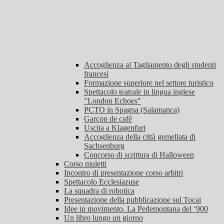
Accoglienza al Tagliamento degli studenti
francesi
Formazione superiore nel settore turistico
Spettacolo teatrale in lingua inglese
"London Echoes"
PCTO in Spagna (Salamanca)
Garçon de café
Uscita a Klagenfurt
Accoglienza della città gemellata di
Sachsenburg
Concorso di scrittura di Halloween
Corso muletti
Incontro di presentazione corso arbitri
Spettacolo Ecclesiazuse
La squadra di robotica
Presentazione della pubblicazione sul Tocai
Idee in movimento. La Pedemontana del ‘900
Un libro lungo un giorno