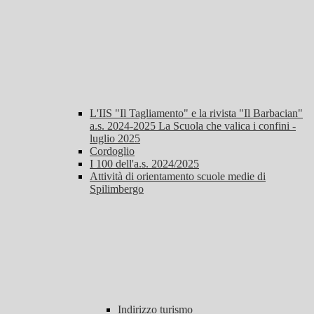
L'IIS "Il Tagliamento" e la rivista "Il Barbacian"
a.s. 2024-2025 La Scuola che valica i confini -
luglio 2025
Cordoglio
I 100 dell'a.s. 2024/2025
Attività di orientamento scuole medie di
Spilimbergo
Indirizzo turismo