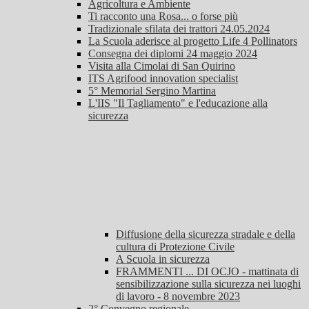
Agricoltura e Ambiente
Ti racconto una Rosa... o forse più
Tradizionale sfilata dei trattori 24.05.2024
La Scuola aderisce al progetto Life 4 Pollinators
Consegna dei diplomi 24 maggio 2024
Visita alla Cimolai di San Quirino
ITS Agrifood innovation specialist
5° Memorial Sergino Martina
L'IIS "Il Tagliamento" e l'educazione alla
sicurezza
Diffusione della sicurezza stradale e della
cultura di Protezione Civile
A Scuola in sicurezza
FRAMMENTI ... DI OCJO - mattinata di
sensibilizzazione sulla sicurezza nei luoghi
di lavoro - 8 novembre 2023
2° Convegno regionale