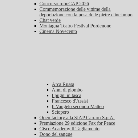
Concorso roboCAP 2026
Commemorazione delle vittime della
deportazione con la posa delle pietre d'inciampo
Chat verde
Montagna Teatro Festival Pordenone
Cinema Novecento
Arca Russa
Anni di piombo
I pugni in tasca
Francesco d'Assisi
Il Vangelo secondo Matteo
Sciopero
Open factory alla SIAP Carraro S.p.A.
Premiazione 29 edizione Fax for Peace
Cisco Academy Il Tagliamento
Dono del sangue