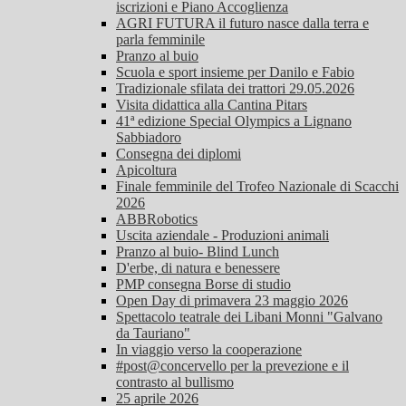
iscrizioni e Piano Accoglienza
AGRI FUTURA il futuro nasce dalla terra e
parla femminile
Pranzo al buio
Scuola e sport insieme per Danilo e Fabio
Tradizionale sfilata dei trattori 29.05.2026
Visita didattica alla Cantina Pitars
41ª edizione Special Olympics a Lignano
Sabbiadoro
Consegna dei diplomi
Apicoltura
Finale femminile del Trofeo Nazionale di Scacchi
2026
ABBRobotics
Uscita aziendale - Produzioni animali
Pranzo al buio- Blind Lunch
D'erbe, di natura e benessere
PMP consegna Borse di studio
Open Day di primavera 23 maggio 2026
Spettacolo teatrale dei Libani Monni "Galvano
da Tauriano"
In viaggio verso la cooperazione
#post@concervello per la prevezione e il
contrasto al bullismo
25 aprile 2026