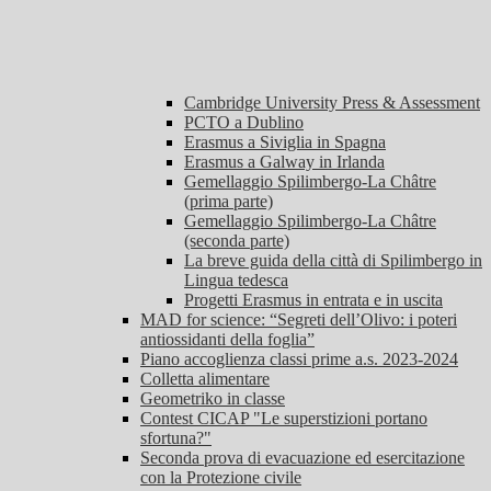
Cambridge University Press & Assessment
PCTO a Dublino
Erasmus a Siviglia in Spagna
Erasmus a Galway in Irlanda
Gemellaggio Spilimbergo-La Châtre
(prima parte)
Gemellaggio Spilimbergo-La Châtre
(seconda parte)
La breve guida della città di Spilimbergo in
Lingua tedesca
Progetti Erasmus in entrata e in uscita
MAD for science: “Segreti dell’Olivo: i poteri
antiossidanti della foglia”
Piano accoglienza classi prime a.s. 2023-2024
Colletta alimentare
Geometriko in classe
Contest CICAP "Le superstizioni portano
sfortuna?"
Seconda prova di evacuazione ed esercitazione
con la Protezione civile