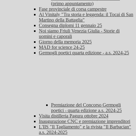
(primo appuntamento)
Fase provinciale di corsa campestre
Al Vinitaly "Tra storia e leggenda: il Tocai di San
Martino della Battaglia"
Consegna diplomi 11 gennaio 25
Noi siamo Friuli Venezia Giulia - Storie di
uomini e caporali
Giorno della memoria 2025
MAD for science 24-25
Germogli poetici quarta edizione - a.s. 2024-25
Premiazione del Concorso Germogli
poetici - quarta edizione a.s. 2024-25
Visita distilleria Pagura ottobre 2024
Inaugurazione CNC e premiazione imprenditori
L'IIS "Il Tagliamento" e la rivista "Il Barbacian"
a.s. 2024-2025