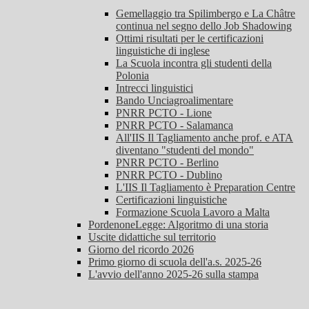
Gemellaggio tra Spilimbergo e La Châtre
continua nel segno dello Job Shadowing
Ottimi risultati per le certificazioni
linguistiche di inglese
La Scuola incontra gli studenti della
Polonia
Intrecci linguistici
Bando Unciagroalimentare
PNRR PCTO - Lione
PNRR PCTO - Salamanca
All'IIS Il Tagliamento anche prof. e ATA
diventano "studenti del mondo"
PNRR PCTO - Berlino
PNRR PCTO - Dublino
L'IIS Il Tagliamento è Preparation Centre
Certificazioni linguistiche
Formazione Scuola Lavoro a Malta
PordenoneLegge: Algoritmo di una storia
Uscite didattiche sul territorio
Giorno del ricordo 2026
Primo giorno di scuola dell'a.s. 2025-26
L'avvio dell'anno 2025-26 sulla stampa