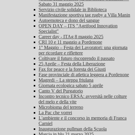
Sabato 31 maggio 2025
Servizio civile solidale in Biblioteca
Manifestazione sportiva tag rugby a Villa Manin
Autoemoteca e dono del sangue
OPEN DAY – ITS "Agrifood Innovation
Specialist"
Career day - ITAg 8 maggio 2025
CRI 10 e 11 maggio a Pordenone
1° Maggio – Festa dei Lavoratori: una giornata
per ricordare e riflettere
Coltivare il futuro riscoprendo il passato
25 Aprile – Festa della Liberazione
Fax for peace e la foresta dei Giusti
Fase provinciale di atletica leggera a Pordenone
Magredi – La steppa friulana
Giornata ecologica sabato 5 aprile
Canto V del Purgatorio
Incontro tecnico ERSA: avversità nelle colture
del melo e della vite
Microbioma del terreno
La Pac che vorrei
L'ambiente e il concorso in memoria di Franca
Carniel
Inaugurazione pullman della Scuola
Marcia in blu 21 marzo 2025