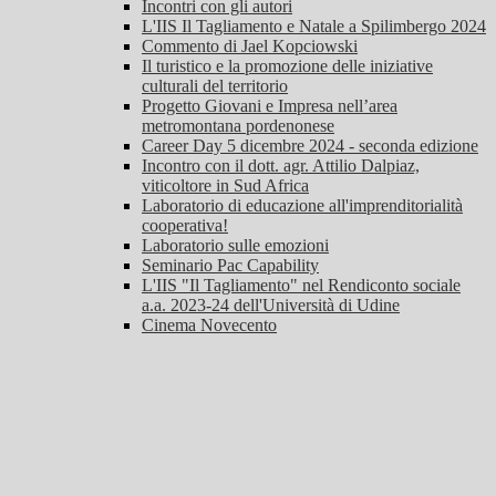
Incontri con gli autori
L'IIS Il Tagliamento e Natale a Spilimbergo 2024
Commento di Jael Kopciowski
Il turistico e la promozione delle iniziative
culturali del territorio
Progetto Giovani e Impresa nell’area
metromontana pordenonese
Career Day 5 dicembre 2024 - seconda edizione
Incontro con il dott. agr. Attilio Dalpiaz,
viticoltore in Sud Africa
Laboratorio di educazione all'imprenditorialità
cooperativa!
Laboratorio sulle emozioni
Seminario Pac Capability
L'IIS "Il Tagliamento" nel Rendiconto sociale
a.a. 2023-24 dell'Università di Udine
Cinema Novecento