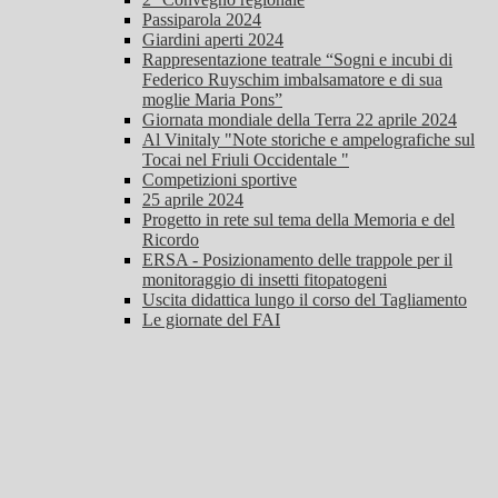
Passiparola 2024
Giardini aperti 2024
Rappresentazione teatrale “Sogni e incubi di
Federico Ruyschim imbalsamatore e di sua
moglie Maria Pons”
Giornata mondiale della Terra 22 aprile 2024
Al Vinitaly "Note storiche e ampelografiche sul
Tocai nel Friuli Occidentale "
Competizioni sportive
25 aprile 2024
Progetto in rete sul tema della Memoria e del
Ricordo
ERSA - Posizionamento delle trappole per il
monitoraggio di insetti fitopatogeni
Uscita didattica lungo il corso del Tagliamento
Le giornate del FAI