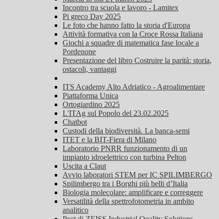
Incontro tra scuola e lavoro - Lamitex
Pi greco Day 2025
Le foto che hanno fatto la storia d'Europa
Attività formativa con la Croce Rossa Italiana
Giochi a squadre di matematica fase locale a
Pordenone
Presentazione del libro Costruire la parità: storia,
ostacoli, vantaggi
ITS Academy Alto Adriatico - Agroalimentare
Piattaforma Unica
Ortogiardino 2025
L'ITAg sul Popolo del 23.02.2025
Chatbot
Custodi della biodiversità. La banca-semi
ITET e la BIT-Fiera di Milano
Laboratorio PNRR funzionamento di un
impianto idroelettrico con turbina Pelton
Uscita a Claut
Avvio laboratori STEM per IC SPILIMBERGO
Spilimbergo tra i Borghi più belli d’Italia
Biologia molecolare: amplificare e correggere
Versatilità della spettrofotometria in ambito
analitico
Post di ZEISS Industrial Quality Solutions