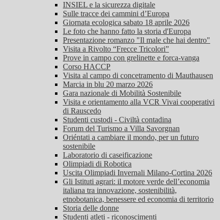
INSIEL e la sicurezza digitale
Sulle tracce dei cammini d’Europa
Giornata ecologica sabato 18 aprile 2026
Le foto che hanno fatto la storia d'Europa
Presentazione romanzo "Il male che hai dentro"
Visita a Rivolto “Frecce Tricolori”
Prove in campo con grelinette e forca-vanga
Corso HACCP
Visita al campo di concetramento di Mauthausen
Marcia in blu 20 marzo 2026
Gara nazionale di Mobilità Sostenibile
Visita e orientamento alla VCR Vivai cooperativi
di Rauscedo
Studenti custodi - Civiltà contadina
Forum del Turismo a Villa Savorgnan
Oriéntati a cambiare il mondo, per un futuro
sostenibile
Laboratorio di caseificazione
Olimpiadi di Robotica
Uscita Olimpiadi Invernali Milano-Cortina 2026
Gli Istituti agrari: il motore verde dell’economia
italiana tra innovazione, sostenibilità,
etnobotanica, benessere ed economia di territorio
Storia delle donne
Studenti atleti - riconoscimenti