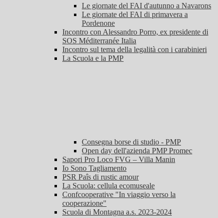
Le giornate del FAI d'autunno a Navarons
Le giornate del FAI di primavera a
Pordenone
Incontro con Alessandro Porro, ex presidente di
SOS Méditerranée Italia
Incontro sul tema della legalità con i carabinieri
La Scuola e la PMP
Consegna borse di studio - PMP
Open day dell'azienda PMP Promec
Sapori Pro Loco FVG – Villa Manin
Io Sono Tagliamento
PSR Paîs di rustic amour
La Scuola: cellula ecomuseale
Confcooperative "In viaggio verso la
cooperazione"
Scuola di Montagna a.s. 2023-2024