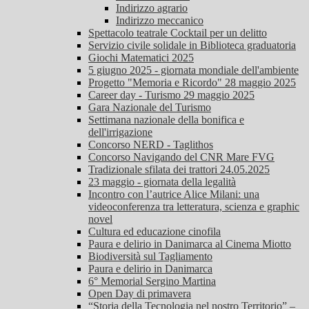
Indirizzo agrario
Indirizzo meccanico
Spettacolo teatrale Cocktail per un delitto
Servizio civile solidale in Biblioteca graduatoria
Giochi Matematici 2025
5 giugno 2025 - giornata mondiale dell'ambiente
Progetto "Memoria e Ricordo" 28 maggio 2025
Career day - Turismo 29 maggio 2025
Gara Nazionale del Turismo
Settimana nazionale della bonifica e
dell'irrigazione
Concorso NERD - Taglithos
Concorso Navigando del CNR Mare FVG
Tradizionale sfilata dei trattori 24.05.2025
23 maggio - giornata della legalità
Incontro con l’autrice Alice Milani: una
videoconferenza tra letteratura, scienza e graphic
novel
Cultura ed educazione cinofila
Paura e delirio in Danimarca al Cinema Miotto
Biodiversità sul Tagliamento
Paura e delirio in Danimarca
6° Memorial Sergino Martina
Open Day di primavera
“Storia della Tecnologia nel nostro Territorio” –