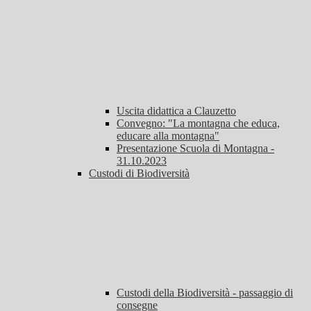
Uscita didattica a Clauzetto
Convegno: "La montagna che educa,
educare alla montagna"
Presentazione Scuola di Montagna -
31.10.2023
Custodi di Biodiversità
Custodi della Biodiversità - passaggio di
consegne