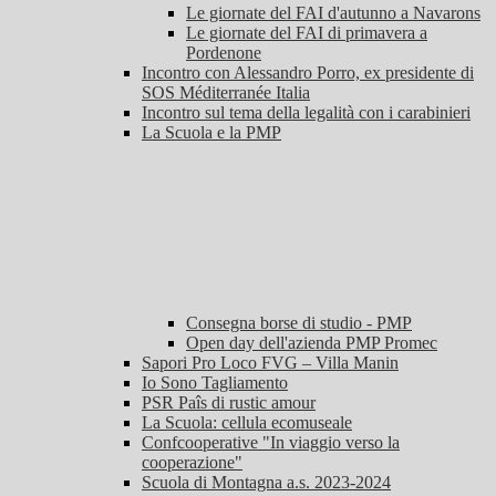
Le giornate del FAI d'autunno a Navarons
Le giornate del FAI di primavera a
Pordenone
Incontro con Alessandro Porro, ex presidente di
SOS Méditerranée Italia
Incontro sul tema della legalità con i carabinieri
La Scuola e la PMP
Consegna borse di studio - PMP
Open day dell'azienda PMP Promec
Sapori Pro Loco FVG – Villa Manin
Io Sono Tagliamento
PSR Paîs di rustic amour
La Scuola: cellula ecomuseale
Confcooperative "In viaggio verso la
cooperazione"
Scuola di Montagna a.s. 2023-2024