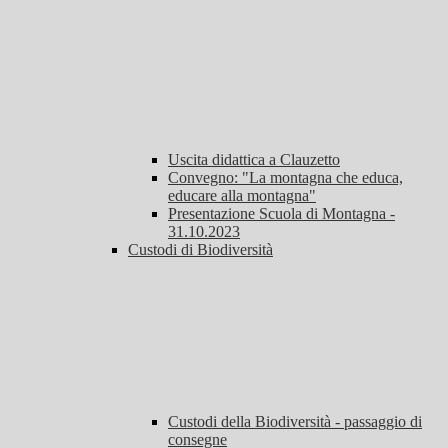
Uscita didattica a Clauzetto
Convegno: "La montagna che educa,
educare alla montagna"
Presentazione Scuola di Montagna -
31.10.2023
Custodi di Biodiversità
Custodi della Biodiversità - passaggio di
consegne