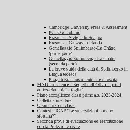
Cambridge University Press & Assessment
PCTO a Dublino
Erasmus a Siviglia in Spagna
Erasmus a Galway in Irlanda
Gemellaggio Spilimbergo-La Châtre
(prima parte)
Gemellaggio Spilimbergo-La Châtre
(seconda parte)
La breve guida della città di Spilimbergo in
Lingua tedesca
Progetti Erasmus in entrata e in uscita
MAD for science: “Segreti dell’Olivo: i poteri
antiossidanti della foglia”
Piano accoglienza classi prime a.s. 2023-2024
Colletta alimentare
Geometriko in classe
Contest CICAP "Le superstizioni portano
sfortuna?"
Seconda prova di evacuazione ed esercitazione
con la Protezione civile