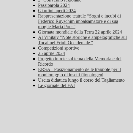
Passiparola 2024
Giardini aperti 2024
Rappresentazione teatrale “Sogni e incubi di
Federico Ruyschim imbalsamatore e di sua
moglie Maria Pons”
Giornata mondiale della Terra 22 aprile 2024
Al Vinitaly "Note storiche e ampelografiche sul
Tocai nel Friuli Occidentale "
Competizioni sportive
25 aprile 2024
Progetto in rete sul tema della Memoria e del
Ricordo
ERSA - Posizionamento delle trappole per il
monitoraggio di insetti fitopatogeni
Uscita didattica lungo il corso del Tagliamento
Le giornate del FAI