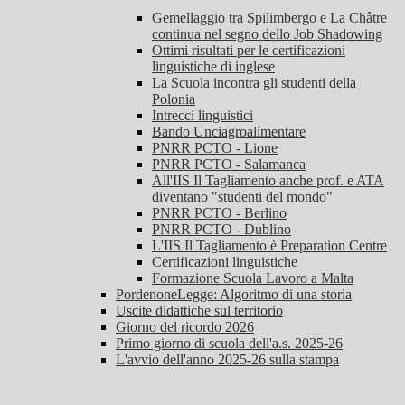
Gemellaggio tra Spilimbergo e La Châtre
continua nel segno dello Job Shadowing
Ottimi risultati per le certificazioni
linguistiche di inglese
La Scuola incontra gli studenti della
Polonia
Intrecci linguistici
Bando Unciagroalimentare
PNRR PCTO - Lione
PNRR PCTO - Salamanca
All'IIS Il Tagliamento anche prof. e ATA
diventano "studenti del mondo"
PNRR PCTO - Berlino
PNRR PCTO - Dublino
L'IIS Il Tagliamento è Preparation Centre
Certificazioni linguistiche
Formazione Scuola Lavoro a Malta
PordenoneLegge: Algoritmo di una storia
Uscite didattiche sul territorio
Giorno del ricordo 2026
Primo giorno di scuola dell'a.s. 2025-26
L'avvio dell'anno 2025-26 sulla stampa