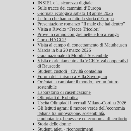
INSIEL e la sicurezza digitale
Sulle tracce dei cammini d’Europa
Giornata ecologica sabato 18 aprile 2026
Le foto che hanno fatto la storia d'Europa
Presentazione romanzo "Il male che hai dentro"
Visita a Rivolto “Frecce Tricolori”
Prove in campo con grelinette e forca-vanga
Corso HACCP
Visita al campo di concetramento di Mauthausen
Marcia in blu 20 marzo 2026
Gara nazionale di Mobilità Sostenibile
Visita e orientamento alla VCR Vivai cooperativi
di Rauscedo
Studenti custodi - Civiltà contadina
Forum del Turismo a Villa Savorgnan
Oriéntati a cambiare il mondo, per un futuro
sostenibile
Laboratorio di caseificazione
Olimpiadi di Robotica
Uscita Olimpiadi Invernali Milano-Cortina 2026
Gli Istituti agrari: il motore verde dell’economia
italiana tra innovazione, sostenibilità,
etnobotanica, benessere ed economia di territorio
Storia delle donne
Studenti atleti - riconoscimenti