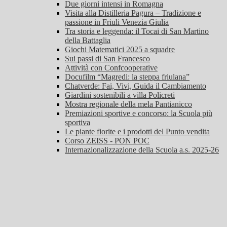
Due giorni intensi in Romagna
Visita alla Distilleria Pagura – Tradizione e
passione in Friuli Venezia Giulia
Tra storia e leggenda: il Tocai di San Martino
della Battaglia
Giochi Matematici 2025 a squadre
Sui passi di San Francesco
Attività con Confcooperative
Docufilm “Magredi: la steppa friulana”
Chatverde: Fai, Vivi, Guida il Cambiamento
Giardini sostenibili a villa Policreti
Mostra regionale della mela Pantianicco
Premiazioni sportive e concorso: la Scuola più
sportiva
Le piante fiorite e i prodotti del Punto vendita
Corso ZEISS - PON POC
Internazionalizzazione della Scuola a.s. 2025-26