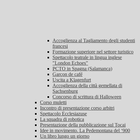
Accoglienza al Tagliamento degli studenti
francesi
Formazione superiore nel settore turistico
Spettacolo teatrale in lingua inglese
"London Echoes"
PCTO in Spagna (Salamanca)
Garçon de café
Uscita a Klagenfurt
Accoglienza della città gemellata di
Sachsenburg
Concorso di scrittura di Halloween
Corso muletti
Incontro di presentazione corso arbitri
Spettacolo Ecclesiazuse
La squadra di robotica
Presentazione della pubblicazione sul Tocai
Idee in movimento. La Pedemontana del ‘900
Un libro lungo un giorno