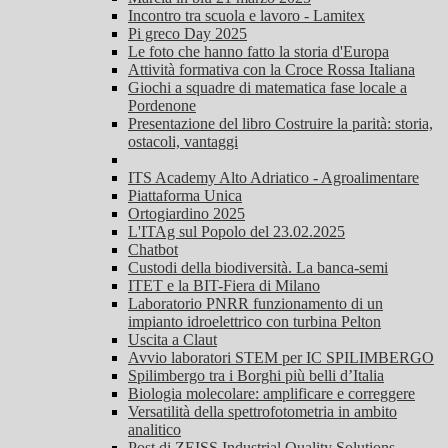
Incontro tra scuola e lavoro - Lamitex
Pi greco Day 2025
Le foto che hanno fatto la storia d'Europa
Attività formativa con la Croce Rossa Italiana
Giochi a squadre di matematica fase locale a
Pordenone
Presentazione del libro Costruire la parità: storia,
ostacoli, vantaggi
ITS Academy Alto Adriatico - Agroalimentare
Piattaforma Unica
Ortogiardino 2025
L'ITAg sul Popolo del 23.02.2025
Chatbot
Custodi della biodiversità. La banca-semi
ITET e la BIT-Fiera di Milano
Laboratorio PNRR funzionamento di un
impianto idroelettrico con turbina Pelton
Uscita a Claut
Avvio laboratori STEM per IC SPILIMBERGO
Spilimbergo tra i Borghi più belli d’Italia
Biologia molecolare: amplificare e correggere
Versatilità della spettrofotometria in ambito
analitico
Post di ZEISS Industrial Quality Solutions