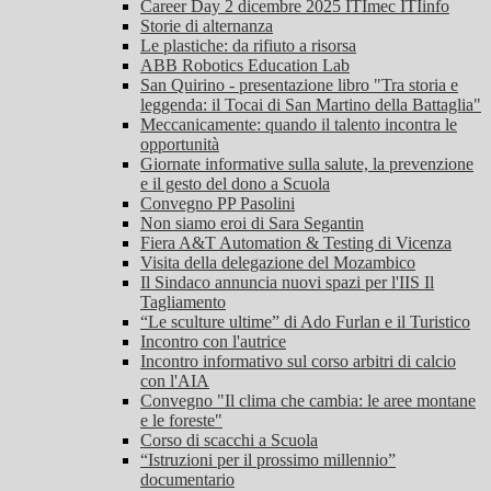
Career Day 2 dicembre 2025 ITImec ITIinfo
Storie di alternanza
Le plastiche: da rifiuto a risorsa
ABB Robotics Education Lab
San Quirino - presentazione libro "Tra storia e
leggenda: il Tocai di San Martino della Battaglia"
Meccanicamente: quando il talento incontra le
opportunità
Giornate informative sulla salute, la prevenzione
e il gesto del dono a Scuola
Convegno PP Pasolini
Non siamo eroi di Sara Segantin
Fiera A&T Automation & Testing di Vicenza
Visita della delegazione del Mozambico
Il Sindaco annuncia nuovi spazi per l'IIS Il
Tagliamento
“Le sculture ultime” di Ado Furlan e il Turistico
Incontro con l'autrice
Incontro informativo sul corso arbitri di calcio
con l'AIA
Convegno "Il clima che cambia: le aree montane
e le foreste"
Corso di scacchi a Scuola
“Istruzioni per il prossimo millennio”
documentario