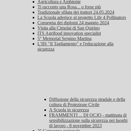
Agricoltura e Ambiente
Ti racconto una Rosa... o forse più
Tradizionale sfilata dei trattori 24.05.2024
La Scuola aderisce al progetto Life 4 Pollinators
Consegna dei diplomi 24 maggio 2024
Visita alla Cimolai di San Quirino
ITS Agrifood innovation specialist
5° Memorial Sergino Martina
L'IIS "Il Tagliamento" e l'educazione alla
sicurezza
Diffusione della sicurezza stradale e della
cultura di Protezione Civile
A Scuola in sicurezza
FRAMMENTI ... DI OCJO - mattinata di
sensibilizzazione sulla sicurezza nei luoghi
di lavoro - 8 novembre 2023
2° Convegno regionale