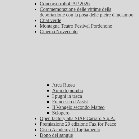
Concorso roboCAP 2026
Commemorazione delle vittime della
deportazione con la posa delle pietre d'inciampo
Chat verde
Montagna Teatro Festival Pordenone
Cinema Novecento
Arca Russa
Anni di piombo
I pugni in tasca
Francesco d'Assisi
Il Vangelo secondo Matteo
Sciopero
Open factory alla SIAP Carraro S.p.A.
Premiazione 29 edizione Fax for Peace
Cisco Academy Il Tagliamento
Dono del sangue