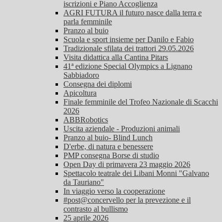
iscrizioni e Piano Accoglienza
AGRI FUTURA il futuro nasce dalla terra e
parla femminile
Pranzo al buio
Scuola e sport insieme per Danilo e Fabio
Tradizionale sfilata dei trattori 29.05.2026
Visita didattica alla Cantina Pitars
41ª edizione Special Olympics a Lignano
Sabbiadoro
Consegna dei diplomi
Apicoltura
Finale femminile del Trofeo Nazionale di Scacchi
2026
ABBRobotics
Uscita aziendale - Produzioni animali
Pranzo al buio- Blind Lunch
D'erbe, di natura e benessere
PMP consegna Borse di studio
Open Day di primavera 23 maggio 2026
Spettacolo teatrale dei Libani Monni "Galvano
da Tauriano"
In viaggio verso la cooperazione
#post@concervello per la prevezione e il
contrasto al bullismo
25 aprile 2026