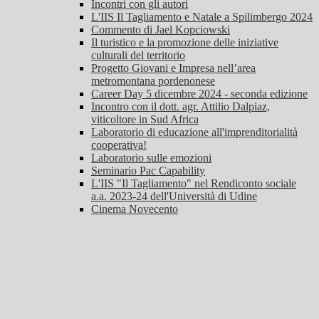
Incontri con gli autori
L'IIS Il Tagliamento e Natale a Spilimbergo 2024
Commento di Jael Kopciowski
Il turistico e la promozione delle iniziative
culturali del territorio
Progetto Giovani e Impresa nell’area
metromontana pordenonese
Career Day 5 dicembre 2024 - seconda edizione
Incontro con il dott. agr. Attilio Dalpiaz,
viticoltore in Sud Africa
Laboratorio di educazione all'imprenditorialità
cooperativa!
Laboratorio sulle emozioni
Seminario Pac Capability
L'IIS "Il Tagliamento" nel Rendiconto sociale
a.a. 2023-24 dell'Università di Udine
Cinema Novecento