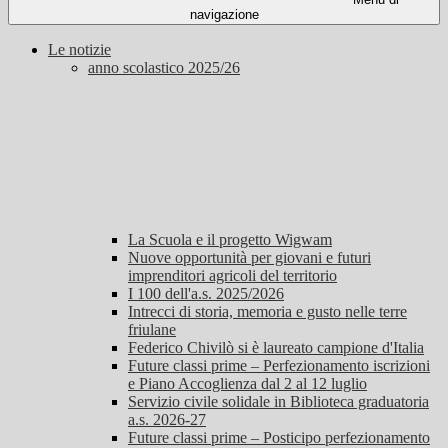
navigazione
Le notizie
anno scolastico 2025/26
La Scuola e il progetto Wigwam
Nuove opportunità per giovani e futuri
imprenditori agricoli del territorio
I 100 dell'a.s. 2025/2026
Intrecci di storia, memoria e gusto nelle terre
friulane
Federico Chivilò si è laureato campione d'Italia
Future classi prime – Perfezionamento iscrizioni
e Piano Accoglienza dal 2 al 12 luglio
Servizio civile solidale in Biblioteca graduatoria
a.s. 2026-27
Future classi prime – Posticipo perfezionamento