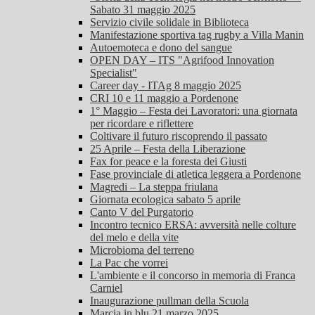
Sabato 31 maggio 2025
Servizio civile solidale in Biblioteca
Manifestazione sportiva tag rugby a Villa Manin
Autoemoteca e dono del sangue
OPEN DAY – ITS "Agrifood Innovation
Specialist"
Career day - ITAg 8 maggio 2025
CRI 10 e 11 maggio a Pordenone
1° Maggio – Festa dei Lavoratori: una giornata
per ricordare e riflettere
Coltivare il futuro riscoprendo il passato
25 Aprile – Festa della Liberazione
Fax for peace e la foresta dei Giusti
Fase provinciale di atletica leggera a Pordenone
Magredi – La steppa friulana
Giornata ecologica sabato 5 aprile
Canto V del Purgatorio
Incontro tecnico ERSA: avversità nelle colture
del melo e della vite
Microbioma del terreno
La Pac che vorrei
L'ambiente e il concorso in memoria di Franca
Carniel
Inaugurazione pullman della Scuola
Marcia in blu 21 marzo 2025