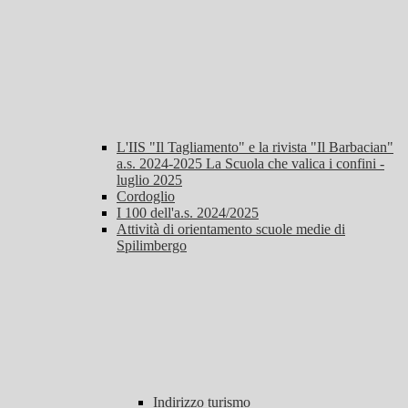
L'IIS "Il Tagliamento" e la rivista "Il Barbacian"
a.s. 2024-2025 La Scuola che valica i confini -
luglio 2025
Cordoglio
I 100 dell'a.s. 2024/2025
Attività di orientamento scuole medie di
Spilimbergo
Indirizzo turismo