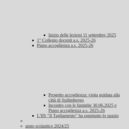
Inizio delle lezioni 11 settembre 2025
1° Collegio docenti a.s. 2025-26
Piano accoglienza a.s. 2025-26
Progetto accoglienza: visita guidata alla
città di Spilimbergo
Incontro con le famiglie 30.06.2025 e
Piano accoglienza a.s. 2025-26
L'IIS "Il Tagliamento" ha raggiunto lo spazio
anno scolastico 2024/25