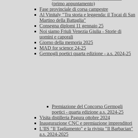
(primo appuntamento)
Fase provinciale di corsa campestre
Al Vinitaly "Tra storia e leggenda: il Tocai di San
Martino della Battaglia"
Consegna diplomi 11 gennaio 25
Noi siamo Friuli Venezia Giulia - Storie di
uomini e caporali
Giorno della memoria 2025
MAD for science 24-25
Germogli poetici quarta edizione - a.s. 2024-25
Premiazione del Concorso Germogli
poetici - quarta edizione a.s. 2024-25
Visita distilleria Pagura ottobre 2024
Inaugurazione CNC e premiazione imprenditori
L'IIS "Il Tagliamento" e la rivista "Il Barbacian"
a.s. 2024-2025