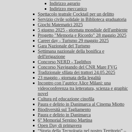
Indirizzo agrario
Indirizzo meccanico
Spettacolo teatrale Cocktail per un delitto
Servizio civile solidale in Biblioteca graduatoria
Giochi Matematici 2025
5 giugno 2025 - giornata mondiale dell'ambiente
Progetto "Memoria e Ricordo" 28 maggio 2025
Career day - Turismo 29 maggio 2025
Gara Nazionale del Turismo
Settimana nazionale della bonifica e
dell'irrigazione
Concorso NERD - Taglithos
Concorso Navigando del CNR Mare FVG
Tradizionale sfilata dei trattori 24.05.2025
23 maggio - giornata della legalità
Incontro con l’autrice Alice Milani: una
videoconferenza tra letteratura, scienza e graphic
novel
Cultura ed educazione cinofila
Paura e delirio in Danimarca al Cinema Miotto
Biodiversità sul Tagliamento
Paura e delirio in Danimarca
6° Memorial Sergino Martina
Open Day di primavera
“Storia della Tecnologia nel nostro Territorio” –