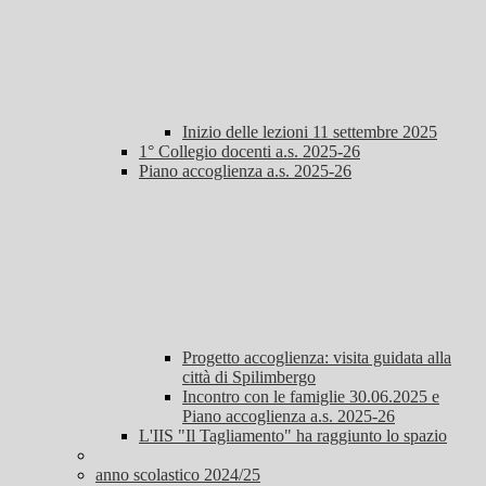
Inizio delle lezioni 11 settembre 2025
1° Collegio docenti a.s. 2025-26
Piano accoglienza a.s. 2025-26
Progetto accoglienza: visita guidata alla
città di Spilimbergo
Incontro con le famiglie 30.06.2025 e
Piano accoglienza a.s. 2025-26
L'IIS "Il Tagliamento" ha raggiunto lo spazio
anno scolastico 2024/25