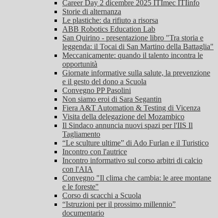
Career Day 2 dicembre 2025 ITImec ITIinfo
Storie di alternanza
Le plastiche: da rifiuto a risorsa
ABB Robotics Education Lab
San Quirino - presentazione libro "Tra storia e
leggenda: il Tocai di San Martino della Battaglia"
Meccanicamente: quando il talento incontra le
opportunità
Giornate informative sulla salute, la prevenzione
e il gesto del dono a Scuola
Convegno PP Pasolini
Non siamo eroi di Sara Segantin
Fiera A&T Automation & Testing di Vicenza
Visita della delegazione del Mozambico
Il Sindaco annuncia nuovi spazi per l'IIS Il
Tagliamento
“Le sculture ultime” di Ado Furlan e il Turistico
Incontro con l'autrice
Incontro informativo sul corso arbitri di calcio
con l'AIA
Convegno "Il clima che cambia: le aree montane
e le foreste"
Corso di scacchi a Scuola
“Istruzioni per il prossimo millennio”
documentario