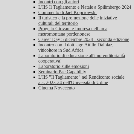
Incontri con gli autori
L'IIS Il Tagliamento e Natale a Spilimbergo 2024
Commento di Jael Kopciowski
Il turistico e la promozione delle iniziative
culturali del territorio
Progetto Giovani e Impresa nell’area
metromontana pordenonese
Career Day 5 dicembre 2024 - seconda edizione
Incontro con il dott. agr. Attilio Dalpiaz,
viticoltore in Sud Africa
Laboratorio di educazione all'imprenditorialità
cooperativa!
Laboratorio sulle emozioni
Seminario Pac Capability
L'IIS "Il Tagliamento" nel Rendiconto sociale
a.a. 2023-24 dell'Università di Udine
Cinema Novecento