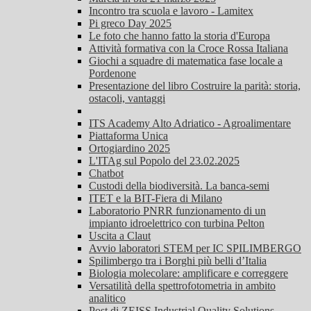
Incontro tra scuola e lavoro - Lamitex
Pi greco Day 2025
Le foto che hanno fatto la storia d'Europa
Attività formativa con la Croce Rossa Italiana
Giochi a squadre di matematica fase locale a
Pordenone
Presentazione del libro Costruire la parità: storia,
ostacoli, vantaggi
ITS Academy Alto Adriatico - Agroalimentare
Piattaforma Unica
Ortogiardino 2025
L'ITAg sul Popolo del 23.02.2025
Chatbot
Custodi della biodiversità. La banca-semi
ITET e la BIT-Fiera di Milano
Laboratorio PNRR funzionamento di un
impianto idroelettrico con turbina Pelton
Uscita a Claut
Avvio laboratori STEM per IC SPILIMBERGO
Spilimbergo tra i Borghi più belli d’Italia
Biologia molecolare: amplificare e correggere
Versatilità della spettrofotometria in ambito
analitico
Post di ZEISS Industrial Quality Solutions