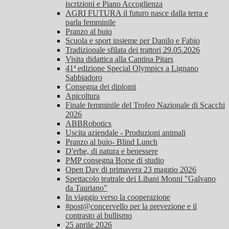
iscrizioni e Piano Accoglienza
AGRI FUTURA il futuro nasce dalla terra e
parla femminile
Pranzo al buio
Scuola e sport insieme per Danilo e Fabio
Tradizionale sfilata dei trattori 29.05.2026
Visita didattica alla Cantina Pitars
41ª edizione Special Olympics a Lignano
Sabbiadoro
Consegna dei diplomi
Apicoltura
Finale femminile del Trofeo Nazionale di Scacchi
2026
ABBRobotics
Uscita aziendale - Produzioni animali
Pranzo al buio- Blind Lunch
D'erbe, di natura e benessere
PMP consegna Borse di studio
Open Day di primavera 23 maggio 2026
Spettacolo teatrale dei Libani Monni "Galvano
da Tauriano"
In viaggio verso la cooperazione
#post@concervello per la prevezione e il
contrasto al bullismo
25 aprile 2026