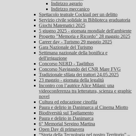
Indirizzo agrario
Indirizzo meccanico
Spettacolo teatrale Cocktail per un delitto
Servizio civile solidale in Biblioteca graduatoria
Giochi Matematici 2025
5 giugno 2025 - giornata mondiale dell'ambiente
Progetto "Memoria e Ricordo" 28 maggio 2025
Career day - Turismo 29 maggio 2025
Gara Nazionale del Turismo
Settimana nazionale della bonifica e
dell'irrigazione
Concorso NERD - Taglithos
Concorso Navigando del CNR Mare FVG
Tradizionale sfilata dei trattori 24.05.2025
23 maggio - giornata della legalità
Incontro con l’autrice Alice Milani: una
videoconferenza tra letteratura, scienza e graphic
novel
Cultura ed educazione cinofila
Paura e delirio in Danimarca al Cinema Miotto
Biodiversità sul Tagliamento
Paura e delirio in Danimarca
6° Memorial Sergino Martina
Open Day di primavera
“Storia della Tecnologia nel nostro Territorio” –