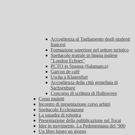
Accoglienza al Tagliamento degli studenti
francesi
Formazione superiore nel settore turistico
Spettacolo teatrale in lingua inglese
"London Echoes"
PCTO in Spagna (Salamanca)
Garçon de café
Uscita a Klagenfurt
Accoglienza della città gemellata di
Sachsenburg
Concorso di scrittura di Halloween
Corso muletti
Incontro di presentazione corso arbitri
Spettacolo Ecclesiazuse
La squadra di robotica
Presentazione della pubblicazione sul Tocai
Idee in movimento. La Pedemontana del ‘900
Un libro lungo un giorno