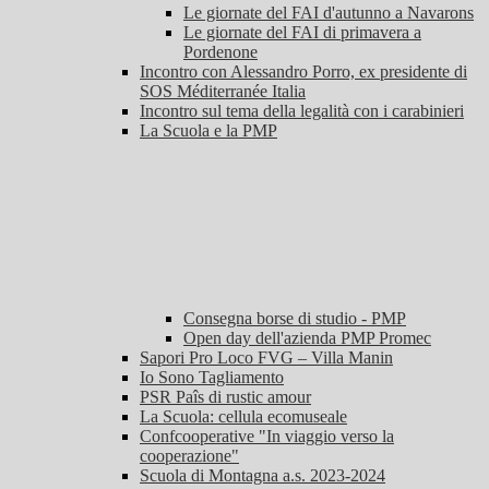
Le giornate del FAI d'autunno a Navarons
Le giornate del FAI di primavera a
Pordenone
Incontro con Alessandro Porro, ex presidente di
SOS Méditerranée Italia
Incontro sul tema della legalità con i carabinieri
La Scuola e la PMP
Consegna borse di studio - PMP
Open day dell'azienda PMP Promec
Sapori Pro Loco FVG – Villa Manin
Io Sono Tagliamento
PSR Paîs di rustic amour
La Scuola: cellula ecomuseale
Confcooperative "In viaggio verso la
cooperazione"
Scuola di Montagna a.s. 2023-2024