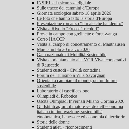
INSIEL e la sicurezza digitale
Sulle tracce dei cammini d’Europa
Giornata ecologica sabato 18 aprile 2026
Le foto che hanno fatto la storia d'Europa
Presentazione romanzo "Il male che hai dentro"
Visita a Rivolto “Frecce Tricolori”
Prove in campo con grelinette e forca-vanga
Corso HACCP
Visita al campo di concetramento di Mauthausen
Marcia in blu 20 marzo 2026
Gara nazionale di Mobilità Sostenibile
Visita e orientamento alla VCR Vivai cooperativi
di Rauscedo
Studenti custodi - Civiltà contadina
Forum del Turismo a Villa Savorgnan
Oriéntati a cambiare il mondo, per un futuro
sostenibile
Laboratorio di caseificazione
Olimpiadi di Robotica
Uscita Olimpiadi Invernali Milano-Cortina 2026
Gli Istituti agrari: il motore verde dell’economia
italiana tra innovazione, sostenibilità,
etnobotanica, benessere ed economia di territorio
Storia delle donne
Studenti atleti - riconoscimenti