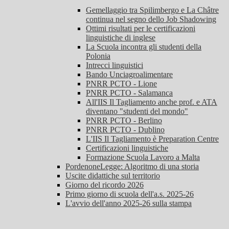
Gemellaggio tra Spilimbergo e La Châtre
continua nel segno dello Job Shadowing
Ottimi risultati per le certificazioni
linguistiche di inglese
La Scuola incontra gli studenti della
Polonia
Intrecci linguistici
Bando Unciagroalimentare
PNRR PCTO - Lione
PNRR PCTO - Salamanca
All'IIS Il Tagliamento anche prof. e ATA
diventano "studenti del mondo"
PNRR PCTO - Berlino
PNRR PCTO - Dublino
L'IIS Il Tagliamento è Preparation Centre
Certificazioni linguistiche
Formazione Scuola Lavoro a Malta
PordenoneLegge: Algoritmo di una storia
Uscite didattiche sul territorio
Giorno del ricordo 2026
Primo giorno di scuola dell'a.s. 2025-26
L'avvio dell'anno 2025-26 sulla stampa