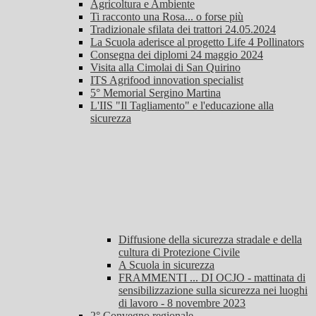
Agricoltura e Ambiente
Ti racconto una Rosa... o forse più
Tradizionale sfilata dei trattori 24.05.2024
La Scuola aderisce al progetto Life 4 Pollinators
Consegna dei diplomi 24 maggio 2024
Visita alla Cimolai di San Quirino
ITS Agrifood innovation specialist
5° Memorial Sergino Martina
L'IIS "Il Tagliamento" e l'educazione alla
sicurezza
Diffusione della sicurezza stradale e della
cultura di Protezione Civile
A Scuola in sicurezza
FRAMMENTI ... DI OCJO - mattinata di
sensibilizzazione sulla sicurezza nei luoghi
di lavoro - 8 novembre 2023
2° Convegno regionale