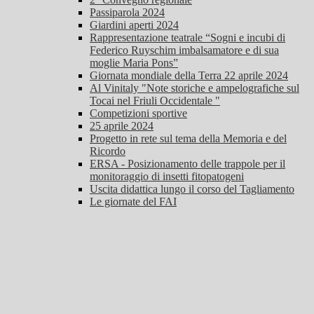
Passiparola 2024
Giardini aperti 2024
Rappresentazione teatrale “Sogni e incubi di
Federico Ruyschim imbalsamatore e di sua
moglie Maria Pons”
Giornata mondiale della Terra 22 aprile 2024
Al Vinitaly "Note storiche e ampelografiche sul
Tocai nel Friuli Occidentale "
Competizioni sportive
25 aprile 2024
Progetto in rete sul tema della Memoria e del
Ricordo
ERSA - Posizionamento delle trappole per il
monitoraggio di insetti fitopatogeni
Uscita didattica lungo il corso del Tagliamento
Le giornate del FAI