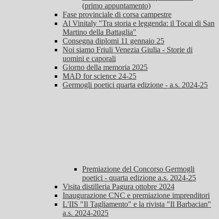
(primo appuntamento)
Fase provinciale di corsa campestre
Al Vinitaly "Tra storia e leggenda: il Tocai di San
Martino della Battaglia"
Consegna diplomi 11 gennaio 25
Noi siamo Friuli Venezia Giulia - Storie di
uomini e caporali
Giorno della memoria 2025
MAD for science 24-25
Germogli poetici quarta edizione - a.s. 2024-25
Premiazione del Concorso Germogli
poetici - quarta edizione a.s. 2024-25
Visita distilleria Pagura ottobre 2024
Inaugurazione CNC e premiazione imprenditori
L'IIS "Il Tagliamento" e la rivista "Il Barbacian"
a.s. 2024-2025