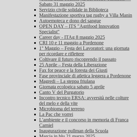
Sabato 31 maggio 2025
Servizio civile solidale in Biblioteca
Manifestazione sportiva tag rugby a Villa Manin
Autoemoteca e dono del sangue
OPEN DAY – ITS "Agrifood Innovation
Specialist"
Career day - ITAg 8 maggio 2025
CRI 10 e 11 maggio a Pordenone
1° Maggio – Festa dei Lavoratori: una giornata
per ricordare e riflettere
Coltivare il futuro riscoprendo il passato
25 Aprile – Festa della Liberazione
Fax for peace e la foresta dei Giusti
Fase provinciale di atletica leggera a Pordenone
Magredi – La steppa friulana
Giornata ecologica sabato 5 aprile
Canto V del Purgatorio
Incontro tecnico ERSA: avversità nelle colture
del melo e della vite
Microbioma del terreno
La Pac che vorrei
L'ambiente e il concorso in memoria di Franca
Carniel
Inaugurazione pullman della Scuola
Marcia in blu 21 marzo 2025