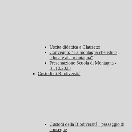
Uscita didattica a Clauzetto
Convegno: "La montagna che educa,
educare alla montagna"
Presentazione Scuola di Montagna -
31.10.2023
Custodi di Biodiversità
Custodi della Biodiversità - passaggio di
consegne