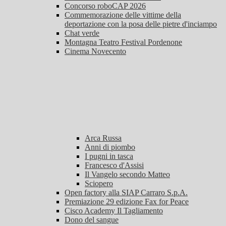
Concorso roboCAP 2026
Commemorazione delle vittime della
deportazione con la posa delle pietre d'inciampo
Chat verde
Montagna Teatro Festival Pordenone
Cinema Novecento
Arca Russa
Anni di piombo
I pugni in tasca
Francesco d'Assisi
Il Vangelo secondo Matteo
Sciopero
Open factory alla SIAP Carraro S.p.A.
Premiazione 29 edizione Fax for Peace
Cisco Academy Il Tagliamento
Dono del sangue