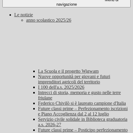
navigazione
Le notizie
anno scolastico 2025/26
La Scuola e il progetto Wigwam
Nuove opportunità per giovani e futuri
imprenditori agricoli del territorio
I 100 dell'a.s. 2025/2026
Intrecci di storia, memoria e gusto nelle terre
friulane
Federico Chivilò si è laureato campione d'Italia
Future classi prime – Perfezionamento iscrizioni
e Piano Accoglienza dal 2 al 12 luglio
Servizio civile solidale in Biblioteca graduatoria
a.s. 2026-27
Future classi prime – Posticipo perfezionamento