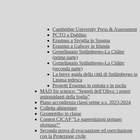
Cambridge University Press & Assessment
PCTO a Dublino
Erasmus a Siviglia in Spagna
Erasmus a Galway in Irlanda
Gemellaggio Spilimbergo-La Châtre
(prima parte)
Gemellaggio Spilimbergo-La Châtre
(seconda parte)
La breve guida della città di Spilimbergo in
Lingua tedesca
Progetti Erasmus in entrata e in uscita
MAD for science: “Segreti dell’Olivo: i poteri
antiossidanti della foglia”
Piano accoglienza classi prime a.s. 2023-2024
Colletta alimentare
Geometriko in classe
Contest CICAP "Le superstizioni portano
sfortuna?"
Seconda prova di evacuazione ed esercitazione
con la Protezione civile