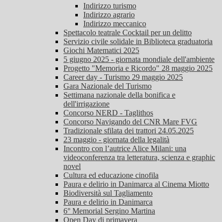
Indirizzo turismo
Indirizzo agrario
Indirizzo meccanico
Spettacolo teatrale Cocktail per un delitto
Servizio civile solidale in Biblioteca graduatoria
Giochi Matematici 2025
5 giugno 2025 - giornata mondiale dell'ambiente
Progetto "Memoria e Ricordo" 28 maggio 2025
Career day - Turismo 29 maggio 2025
Gara Nazionale del Turismo
Settimana nazionale della bonifica e
dell'irrigazione
Concorso NERD - Taglithos
Concorso Navigando del CNR Mare FVG
Tradizionale sfilata dei trattori 24.05.2025
23 maggio - giornata della legalità
Incontro con l’autrice Alice Milani: una
videoconferenza tra letteratura, scienza e graphic
novel
Cultura ed educazione cinofila
Paura e delirio in Danimarca al Cinema Miotto
Biodiversità sul Tagliamento
Paura e delirio in Danimarca
6° Memorial Sergino Martina
Open Day di primavera