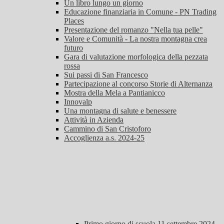
Un libro lungo un giorno
Educazione finanziaria in Comune - PN Trading
Places
Presentazione del romanzo "Nella tua pelle"
Valore e Comunità - La nostra montagna crea
futuro
Gara di valutazione morfologica della pezzata
rossa
Sui passi di San Francesco
Partecipazione al concorso Storie di Alternanza
Mostra della Mela a Pantianicco
Innovalp
Una montagna di salute e benessere
Attività in Azienda
Cammino di San Cristoforo
Accoglienza a.s. 2024-25
Primo giorno di scuola 11 settembre 2024