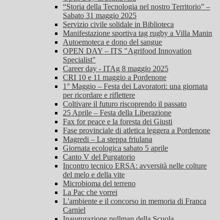
“Storia della Tecnologia nel nostro Territorio” –
Sabato 31 maggio 2025
Servizio civile solidale in Biblioteca
Manifestazione sportiva tag rugby a Villa Manin
Autoemoteca e dono del sangue
OPEN DAY – ITS "Agrifood Innovation
Specialist"
Career day - ITAg 8 maggio 2025
CRI 10 e 11 maggio a Pordenone
1° Maggio – Festa dei Lavoratori: una giornata
per ricordare e riflettere
Coltivare il futuro riscoprendo il passato
25 Aprile – Festa della Liberazione
Fax for peace e la foresta dei Giusti
Fase provinciale di atletica leggera a Pordenone
Magredi – La steppa friulana
Giornata ecologica sabato 5 aprile
Canto V del Purgatorio
Incontro tecnico ERSA: avversità nelle colture
del melo e della vite
Microbioma del terreno
La Pac che vorrei
L'ambiente e il concorso in memoria di Franca
Carniel
Inaugurazione pullman della Scuola