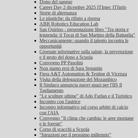
Dono del sangue
Career Day 2 dicembre 2025 ITImec ITIinfo
Storie di alternanza
Le plastiche: da rifiuto a risorsa
ABB Robotics Education Lab
San Quirino - presentazione libro "Tra storia e
leggenda: il Tocai di San Martino della Battaglia"
Meccanicamente: quando il talento incontra le
opportunità
Giornate informative sulla salute, la prevenzione
e il gesto del dono a Scuola
Convegno PP Pasolini
Non siamo eroi di Sara Segantin
Fiera A&T Automation & Testing di Vicenza
Visita della delegazione del Mozambico
Il Sindaco annuncia nuovi spazi per l'IIS Il
Tagliamento
“Le sculture ultime” di Ado Furlan e il Turistico
Incontro con l'autrice
Incontro informativo sul corso arbitri di calcio
con l'AIA
Convegno "Il clima che cambia: le aree montane
e le foreste"
Corso di scacchi a Scuola
“Istruzioni per il prossimo millennio”