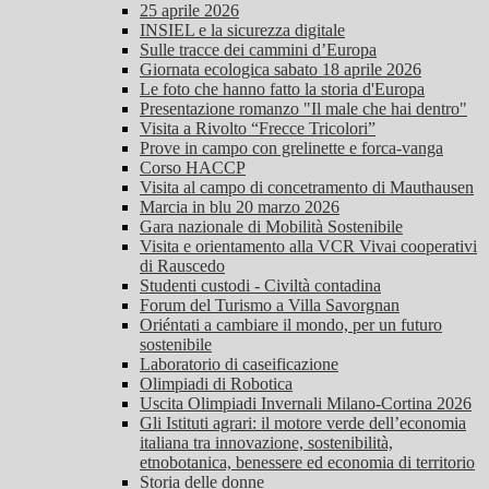
25 aprile 2026
INSIEL e la sicurezza digitale
Sulle tracce dei cammini d’Europa
Giornata ecologica sabato 18 aprile 2026
Le foto che hanno fatto la storia d'Europa
Presentazione romanzo "Il male che hai dentro"
Visita a Rivolto “Frecce Tricolori”
Prove in campo con grelinette e forca-vanga
Corso HACCP
Visita al campo di concetramento di Mauthausen
Marcia in blu 20 marzo 2026
Gara nazionale di Mobilità Sostenibile
Visita e orientamento alla VCR Vivai cooperativi
di Rauscedo
Studenti custodi - Civiltà contadina
Forum del Turismo a Villa Savorgnan
Oriéntati a cambiare il mondo, per un futuro
sostenibile
Laboratorio di caseificazione
Olimpiadi di Robotica
Uscita Olimpiadi Invernali Milano-Cortina 2026
Gli Istituti agrari: il motore verde dell’economia
italiana tra innovazione, sostenibilità,
etnobotanica, benessere ed economia di territorio
Storia delle donne