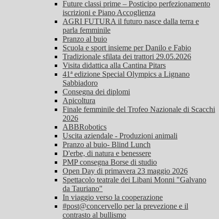
Future classi prime – Posticipo perfezionamento
iscrizioni e Piano Accoglienza
AGRI FUTURA il futuro nasce dalla terra e
parla femminile
Pranzo al buio
Scuola e sport insieme per Danilo e Fabio
Tradizionale sfilata dei trattori 29.05.2026
Visita didattica alla Cantina Pitars
41ª edizione Special Olympics a Lignano
Sabbiadoro
Consegna dei diplomi
Apicoltura
Finale femminile del Trofeo Nazionale di Scacchi
2026
ABBRobotics
Uscita aziendale - Produzioni animali
Pranzo al buio- Blind Lunch
D'erbe, di natura e benessere
PMP consegna Borse di studio
Open Day di primavera 23 maggio 2026
Spettacolo teatrale dei Libani Monni "Galvano
da Tauriano"
In viaggio verso la cooperazione
#post@concervello per la prevezione e il
contrasto al bullismo