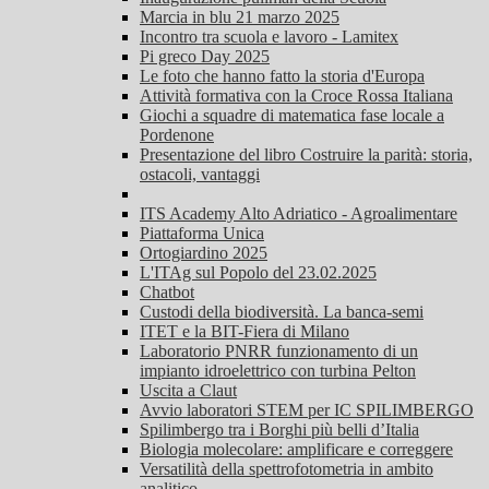
Marcia in blu 21 marzo 2025
Incontro tra scuola e lavoro - Lamitex
Pi greco Day 2025
Le foto che hanno fatto la storia d'Europa
Attività formativa con la Croce Rossa Italiana
Giochi a squadre di matematica fase locale a
Pordenone
Presentazione del libro Costruire la parità: storia,
ostacoli, vantaggi
ITS Academy Alto Adriatico - Agroalimentare
Piattaforma Unica
Ortogiardino 2025
L'ITAg sul Popolo del 23.02.2025
Chatbot
Custodi della biodiversità. La banca-semi
ITET e la BIT-Fiera di Milano
Laboratorio PNRR funzionamento di un
impianto idroelettrico con turbina Pelton
Uscita a Claut
Avvio laboratori STEM per IC SPILIMBERGO
Spilimbergo tra i Borghi più belli d’Italia
Biologia molecolare: amplificare e correggere
Versatilità della spettrofotometria in ambito
analitico