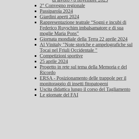
2° Convegno regionale
Passiparola 2024
Giardini aperti 2024
Rappresentazione teatrale “Sogni e incubi di
Federico Ruyschim imbalsamatore e di sua
moglie Maria Pons”
Giornata mondiale della Terra 22 aprile 2024
Al Vinitaly "Note storiche e ampelografiche sul
Tocai nel Friuli Occidentale "
Competizioni sportive
25 aprile 2024
Progetto in rete sul tema della Memoria e del
Ricordo
ERSA - Posizionamento delle trappole per il
monitoraggio di insetti fitopatogeni
Uscita didattica lungo il corso del Tagliamento
Le giornate del FAI