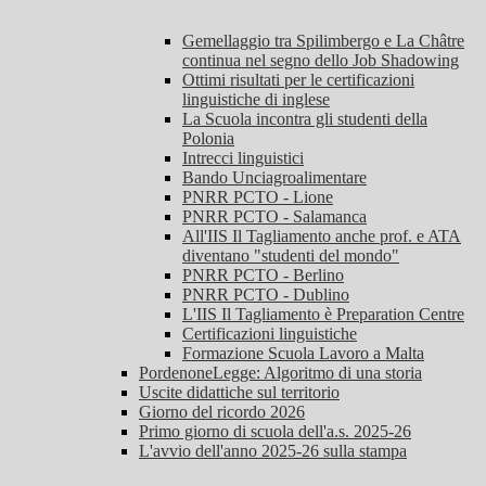
Gemellaggio tra Spilimbergo e La Châtre
continua nel segno dello Job Shadowing
Ottimi risultati per le certificazioni
linguistiche di inglese
La Scuola incontra gli studenti della
Polonia
Intrecci linguistici
Bando Unciagroalimentare
PNRR PCTO - Lione
PNRR PCTO - Salamanca
All'IIS Il Tagliamento anche prof. e ATA
diventano "studenti del mondo"
PNRR PCTO - Berlino
PNRR PCTO - Dublino
L'IIS Il Tagliamento è Preparation Centre
Certificazioni linguistiche
Formazione Scuola Lavoro a Malta
PordenoneLegge: Algoritmo di una storia
Uscite didattiche sul territorio
Giorno del ricordo 2026
Primo giorno di scuola dell'a.s. 2025-26
L'avvio dell'anno 2025-26 sulla stampa