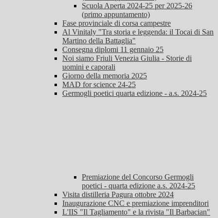
Scuola Aperta 2024-25 per 2025-26
(primo appuntamento)
Fase provinciale di corsa campestre
Al Vinitaly "Tra storia e leggenda: il Tocai di San
Martino della Battaglia"
Consegna diplomi 11 gennaio 25
Noi siamo Friuli Venezia Giulia - Storie di
uomini e caporali
Giorno della memoria 2025
MAD for science 24-25
Germogli poetici quarta edizione - a.s. 2024-25
Premiazione del Concorso Germogli
poetici - quarta edizione a.s. 2024-25
Visita distilleria Pagura ottobre 2024
Inaugurazione CNC e premiazione imprenditori
L'IIS "Il Tagliamento" e la rivista "Il Barbacian"