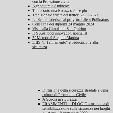
con la Protezione civile
Agricoltura e Ambiente
Ti racconto una Rosa... o forse più
Tradizionale sfilata dei trattori 24.05.2024
La Scuola aderisce al progetto Life 4 Pollinators
Consegna dei diplomi 24 maggio 2024
Visita alla Cimolai di San Quirino
ITS Agrifood innovation specialist
5° Memorial Sergino Martina
L'IIS "Il Tagliamento" e l'educazione alla
sicurezza
Diffusione della sicurezza stradale e della
cultura di Protezione Civile
A Scuola in sicurezza
FRAMMENTI ... DI OCJO - mattinata di
sensibilizzazione sulla sicurezza nei luoghi
di lavoro - 8 novembre 2023