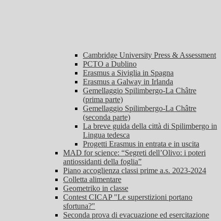
Cambridge University Press & Assessment
PCTO a Dublino
Erasmus a Siviglia in Spagna
Erasmus a Galway in Irlanda
Gemellaggio Spilimbergo-La Châtre
(prima parte)
Gemellaggio Spilimbergo-La Châtre
(seconda parte)
La breve guida della città di Spilimbergo in
Lingua tedesca
Progetti Erasmus in entrata e in uscita
MAD for science: “Segreti dell’Olivo: i poteri
antiossidanti della foglia”
Piano accoglienza classi prime a.s. 2023-2024
Colletta alimentare
Geometriko in classe
Contest CICAP "Le superstizioni portano
sfortuna?"
Seconda prova di evacuazione ed esercitazione