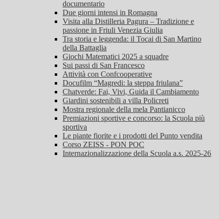
documentario
Due giorni intensi in Romagna
Visita alla Distilleria Pagura – Tradizione e
passione in Friuli Venezia Giulia
Tra storia e leggenda: il Tocai di San Martino
della Battaglia
Giochi Matematici 2025 a squadre
Sui passi di San Francesco
Attività con Confcooperative
Docufilm “Magredi: la steppa friulana”
Chatverde: Fai, Vivi, Guida il Cambiamento
Giardini sostenibili a villa Policreti
Mostra regionale della mela Pantianicco
Premiazioni sportive e concorso: la Scuola più
sportiva
Le piante fiorite e i prodotti del Punto vendita
Corso ZEISS - PON POC
Internazionalizzazione della Scuola a.s. 2025-26