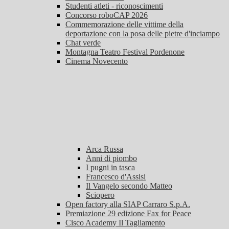
Studenti atleti - riconoscimenti
Concorso roboCAP 2026
Commemorazione delle vittime della
deportazione con la posa delle pietre d'inciampo
Chat verde
Montagna Teatro Festival Pordenone
Cinema Novecento
Arca Russa
Anni di piombo
I pugni in tasca
Francesco d'Assisi
Il Vangelo secondo Matteo
Sciopero
Open factory alla SIAP Carraro S.p.A.
Premiazione 29 edizione Fax for Peace
Cisco Academy Il Tagliamento