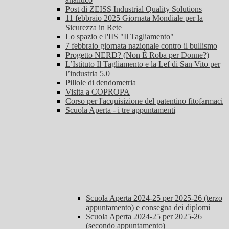
Post di ZEISS Industrial Quality Solutions
11 febbraio 2025 Giornata Mondiale per la
Sicurezza in Rete
Lo spazio e l'IIS "Il Tagliamento"
7 febbraio giornata nazionale contro il bullismo
Progetto NERD? (Non È Roba per Donne?)
L’Istituto Il Tagliamento e la Lef di San Vito per
l’industria 5.0
Pillole di dendometria
Visita a COPROPA
Corso per l'acquisizione del patentino fitofarmaci
Scuola Aperta - i tre appuntamenti
Scuola Aperta 2024-25 per 2025-26 (terzo
appuntamento) e consegna dei diplomi
Scuola Aperta 2024-25 per 2025-26
(secondo appuntamento)