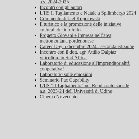
a.s. 2024-2025
Incontri con gli autori
L'IIS Il Tagliamento e Natale a Spilimbergo 2024
Commento di Jael Kopciowski
Il turistico e la promozione delle iniziative
culturali del territorio
Progetto Giovani e Impresa nell’area
metromontana pordenonese
Career Day 5 dicembre 2024 - seconda edizione
Incontro con il dott. agr. Attilio Dalpiaz,
viticoltore in Sud Africa
Laboratorio di educazione all'imprenditorialità
cooperativa!
Laboratorio sulle emozioni
Seminario Pac Capability
L'IIS "Il Tagliamento" nel Rendiconto sociale
a.a. 2023-24 dell'Università di Udine
Cinema Novecento