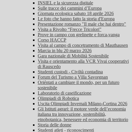
INSIEL e la sicurezza digitale
Sulle tracce dei cammini d’Europa
Giornata ecologica sabato 18 aprile 2026
Le foto che hanno fatto la storia d'Europa
Presentazione romanzo "Il male che hai dentro"
Visita a Rivolto “Frecce Tricolori”
Prove in campo con grelinette e forca-vanga
Corso HACCP
Visita al campo di concetramento di Mauthausen
Marcia in blu 20 marzo 2026
Gara nazionale di Mobilità Sostenibile
Visita e orientamento alla VCR Vivai cooperativi
di Rauscedo
Studenti custodi - Civiltà contadina
Forum del Turismo a Villa Savorgnan
Oriéntati a cambiare il mondo, per un futuro
sostenibile
Laboratorio di caseificazione
Olimpiadi di Robotica
Uscita Olimpiadi Invernali Milano-Cortina 2026
Gli Istituti agrari: il motore verde dell’economia
italiana tra innovazione, sostenibilità,
etnobotanica, benessere ed economia di territorio
Storia delle donne
Studenti atleti - riconoscimenti