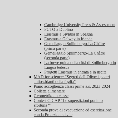
Cambridge University Press & Assessment
PCTO a Dublino
Erasmus a Siviglia in Spagna
Erasmus a Galway in Irlanda
Gemellaggio Spilimbergo-La Châtre
(prima parte)
Gemellaggio Spilimbergo-La Châtre
(seconda parte)
La breve guida della città di Spilimbergo in
Lingua tedesca
Progetti Erasmus in entrata e in uscita
MAD for science: “Segreti dell’Olivo: i poteri
antiossidanti della foglia”
Piano accoglienza classi prime a.s. 2023-2024
Colletta alimentare
Geometriko in classe
Contest CICAP "Le superstizioni portano
sfortuna?"
Seconda prova di evacuazione ed esercitazione
con la Protezione civile