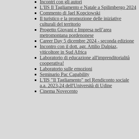
Incontri con gli autori
L'IIS Il Tagliamento e Natale a Spilimbergo 2024
Commento di Jael Kopciowski
Il turistico e la promozione delle iniziative
culturali del territorio
Progetto Giovani e Impresa nell’area
metromontana pordenonese
Career Day 5 dicembre 2024 - seconda edizione
Incontro con il dott. agr. Attilio Dalpiaz,
viticoltore in Sud Africa
Laboratorio di educazione all'imprenditorialità
cooperativa!
Laboratorio sulle emozioni
Seminario Pac Capability
L'IIS "Il Tagliamento" nel Rendiconto sociale
a.a. 2023-24 dell'Università di Udine
Cinema Novecento