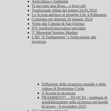
Agricoltura e Ambiente
Ti racconto una Rosa... o forse più
Tradizionale sfilata dei trattori 24.05.2024
La Scuola aderisce al progetto Life 4 Pollinators
Consegna dei diplomi 24 maggio 2024
Visita alla Cimolai di San Quirino
ITS Agrifood innovation specialist
5° Memorial Sergino Martina
L'IIS "Il Tagliamento" e l'educazione alla
sicurezza
Diffusione della sicurezza stradale e della
cultura di Protezione Civile
A Scuola in sicurezza
FRAMMENTI ... DI OCJO - mattinata di
sensibilizzazione sulla sicurezza nei luoghi
di lavoro - 8 novembre 2023
2° Convegno regionale