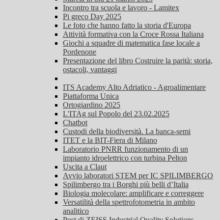
Incontro tra scuola e lavoro - Lamitex
Pi greco Day 2025
Le foto che hanno fatto la storia d'Europa
Attività formativa con la Croce Rossa Italiana
Giochi a squadre di matematica fase locale a
Pordenone
Presentazione del libro Costruire la parità: storia,
ostacoli, vantaggi
ITS Academy Alto Adriatico - Agroalimentare
Piattaforma Unica
Ortogiardino 2025
L'ITAg sul Popolo del 23.02.2025
Chatbot
Custodi della biodiversità. La banca-semi
ITET e la BIT-Fiera di Milano
Laboratorio PNRR funzionamento di un
impianto idroelettrico con turbina Pelton
Uscita a Claut
Avvio laboratori STEM per IC SPILIMBERGO
Spilimbergo tra i Borghi più belli d’Italia
Biologia molecolare: amplificare e correggere
Versatilità della spettrofotometria in ambito
analitico
Post di ZEISS Industrial Quality Solutions