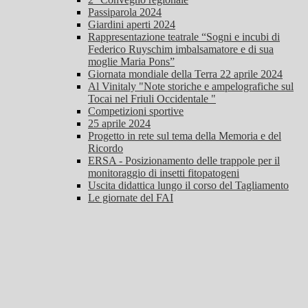
Passiparola 2024
Giardini aperti 2024
Rappresentazione teatrale “Sogni e incubi di
Federico Ruyschim imbalsamatore e di sua
moglie Maria Pons”
Giornata mondiale della Terra 22 aprile 2024
Al Vinitaly "Note storiche e ampelografiche sul
Tocai nel Friuli Occidentale "
Competizioni sportive
25 aprile 2024
Progetto in rete sul tema della Memoria e del
Ricordo
ERSA - Posizionamento delle trappole per il
monitoraggio di insetti fitopatogeni
Uscita didattica lungo il corso del Tagliamento
Le giornate del FAI