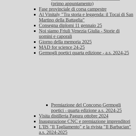
(primo appuntamento)
Fase provinciale di corsa campestre
Al Vinitaly "Tra storia e leggenda: il Tocai di San
Martino della Battaglia"
Consegna diplomi 11 gennaio 25
Noi siamo Friuli Venezia Giulia - Storie di
uomini e caporali
Giorno della memoria 2025
MAD for science 24-25
Germogli poetici quarta edizione - a.s. 2024-25
Premiazione del Concorso Germogli
poetici - quarta edizione a.s. 2024-25
Visita distilleria Pagura ottobre 2024
Inaugurazione CNC e premiazione imprenditori
L'IIS "Il Tagliamento" e la rivista "Il Barbacian"
a.s. 2024-2025