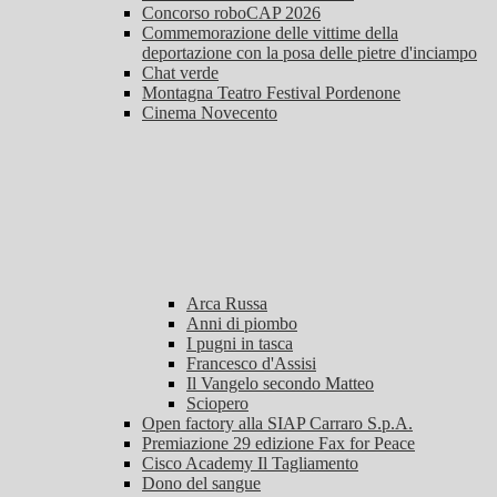
Concorso roboCAP 2026
Commemorazione delle vittime della
deportazione con la posa delle pietre d'inciampo
Chat verde
Montagna Teatro Festival Pordenone
Cinema Novecento
Arca Russa
Anni di piombo
I pugni in tasca
Francesco d'Assisi
Il Vangelo secondo Matteo
Sciopero
Open factory alla SIAP Carraro S.p.A.
Premiazione 29 edizione Fax for Peace
Cisco Academy Il Tagliamento
Dono del sangue