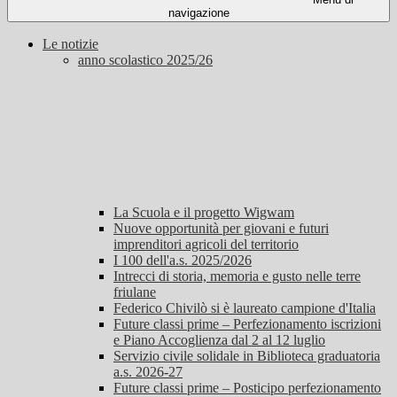
navigazione
Le notizie
anno scolastico 2025/26
La Scuola e il progetto Wigwam
Nuove opportunità per giovani e futuri
imprenditori agricoli del territorio
I 100 dell'a.s. 2025/2026
Intrecci di storia, memoria e gusto nelle terre
friulane
Federico Chivilò si è laureato campione d'Italia
Future classi prime – Perfezionamento iscrizioni
e Piano Accoglienza dal 2 al 12 luglio
Servizio civile solidale in Biblioteca graduatoria
a.s. 2026-27
Future classi prime – Posticipo perfezionamento