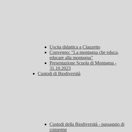
Uscita didattica a Clauzetto
Convegno: "La montagna che educa,
educare alla montagna"
Presentazione Scuola di Montagna -
31.10.2023
Custodi di Biodiversità
Custodi della Biodiversità - passaggio di
consegne