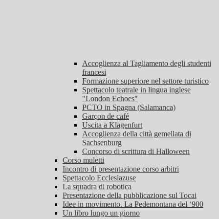
Accoglienza al Tagliamento degli studenti
francesi
Formazione superiore nel settore turistico
Spettacolo teatrale in lingua inglese
"London Echoes"
PCTO in Spagna (Salamanca)
Garçon de café
Uscita a Klagenfurt
Accoglienza della città gemellata di
Sachsenburg
Concorso di scrittura di Halloween
Corso muletti
Incontro di presentazione corso arbitri
Spettacolo Ecclesiazuse
La squadra di robotica
Presentazione della pubblicazione sul Tocai
Idee in movimento. La Pedemontana del ‘900
Un libro lungo un giorno