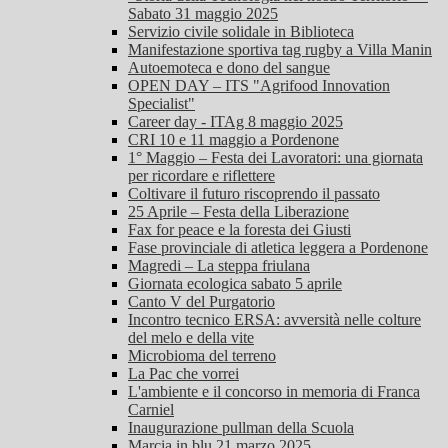
Sabato 31 maggio 2025
Servizio civile solidale in Biblioteca
Manifestazione sportiva tag rugby a Villa Manin
Autoemoteca e dono del sangue
OPEN DAY – ITS "Agrifood Innovation
Specialist"
Career day - ITAg 8 maggio 2025
CRI 10 e 11 maggio a Pordenone
1° Maggio – Festa dei Lavoratori: una giornata
per ricordare e riflettere
Coltivare il futuro riscoprendo il passato
25 Aprile – Festa della Liberazione
Fax for peace e la foresta dei Giusti
Fase provinciale di atletica leggera a Pordenone
Magredi – La steppa friulana
Giornata ecologica sabato 5 aprile
Canto V del Purgatorio
Incontro tecnico ERSA: avversità nelle colture
del melo e della vite
Microbioma del terreno
La Pac che vorrei
L'ambiente e il concorso in memoria di Franca
Carniel
Inaugurazione pullman della Scuola
Marcia in blu 21 marzo 2025