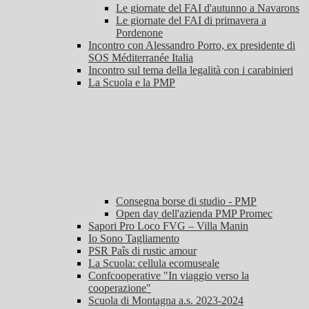
Le giornate del FAI d'autunno a Navarons
Le giornate del FAI di primavera a
Pordenone
Incontro con Alessandro Porro, ex presidente di
SOS Méditerranée Italia
Incontro sul tema della legalità con i carabinieri
La Scuola e la PMP
Consegna borse di studio - PMP
Open day dell'azienda PMP Promec
Sapori Pro Loco FVG – Villa Manin
Io Sono Tagliamento
PSR Paîs di rustic amour
La Scuola: cellula ecomuseale
Confcooperative "In viaggio verso la
cooperazione"
Scuola di Montagna a.s. 2023-2024