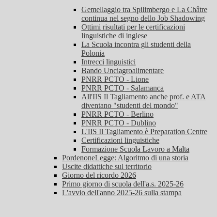
Gemellaggio tra Spilimbergo e La Châtre
continua nel segno dello Job Shadowing
Ottimi risultati per le certificazioni
linguistiche di inglese
La Scuola incontra gli studenti della
Polonia
Intrecci linguistici
Bando Unciagroalimentare
PNRR PCTO - Lione
PNRR PCTO - Salamanca
All'IIS Il Tagliamento anche prof. e ATA
diventano "studenti del mondo"
PNRR PCTO - Berlino
PNRR PCTO - Dublino
L'IIS Il Tagliamento è Preparation Centre
Certificazioni linguistiche
Formazione Scuola Lavoro a Malta
PordenoneLegge: Algoritmo di una storia
Uscite didattiche sul territorio
Giorno del ricordo 2026
Primo giorno di scuola dell'a.s. 2025-26
L'avvio dell'anno 2025-26 sulla stampa