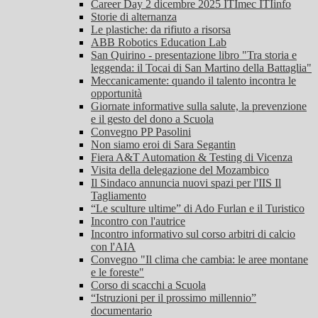
Career Day 2 dicembre 2025 ITImec ITIinfo
Storie di alternanza
Le plastiche: da rifiuto a risorsa
ABB Robotics Education Lab
San Quirino - presentazione libro "Tra storia e
leggenda: il Tocai di San Martino della Battaglia"
Meccanicamente: quando il talento incontra le
opportunità
Giornate informative sulla salute, la prevenzione
e il gesto del dono a Scuola
Convegno PP Pasolini
Non siamo eroi di Sara Segantin
Fiera A&T Automation & Testing di Vicenza
Visita della delegazione del Mozambico
Il Sindaco annuncia nuovi spazi per l'IIS Il
Tagliamento
“Le sculture ultime” di Ado Furlan e il Turistico
Incontro con l'autrice
Incontro informativo sul corso arbitri di calcio
con l'AIA
Convegno "Il clima che cambia: le aree montane
e le foreste"
Corso di scacchi a Scuola
“Istruzioni per il prossimo millennio”
documentario