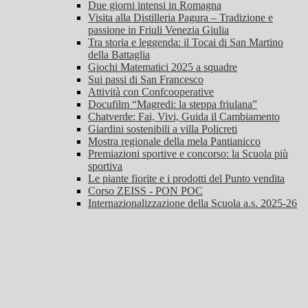
Due giorni intensi in Romagna
Visita alla Distilleria Pagura – Tradizione e
passione in Friuli Venezia Giulia
Tra storia e leggenda: il Tocai di San Martino
della Battaglia
Giochi Matematici 2025 a squadre
Sui passi di San Francesco
Attività con Confcooperative
Docufilm “Magredi: la steppa friulana”
Chatverde: Fai, Vivi, Guida il Cambiamento
Giardini sostenibili a villa Policreti
Mostra regionale della mela Pantianicco
Premiazioni sportive e concorso: la Scuola più
sportiva
Le piante fiorite e i prodotti del Punto vendita
Corso ZEISS - PON POC
Internazionalizzazione della Scuola a.s. 2025-26