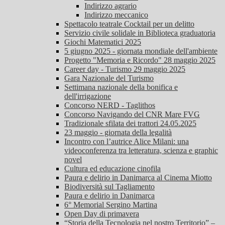
Indirizzo agrario
Indirizzo meccanico
Spettacolo teatrale Cocktail per un delitto
Servizio civile solidale in Biblioteca graduatoria
Giochi Matematici 2025
5 giugno 2025 - giornata mondiale dell'ambiente
Progetto "Memoria e Ricordo" 28 maggio 2025
Career day - Turismo 29 maggio 2025
Gara Nazionale del Turismo
Settimana nazionale della bonifica e
dell'irrigazione
Concorso NERD - Taglithos
Concorso Navigando del CNR Mare FVG
Tradizionale sfilata dei trattori 24.05.2025
23 maggio - giornata della legalità
Incontro con l’autrice Alice Milani: una
videoconferenza tra letteratura, scienza e graphic
novel
Cultura ed educazione cinofila
Paura e delirio in Danimarca al Cinema Miotto
Biodiversità sul Tagliamento
Paura e delirio in Danimarca
6° Memorial Sergino Martina
Open Day di primavera
“Storia della Tecnologia nel nostro Territorio” –