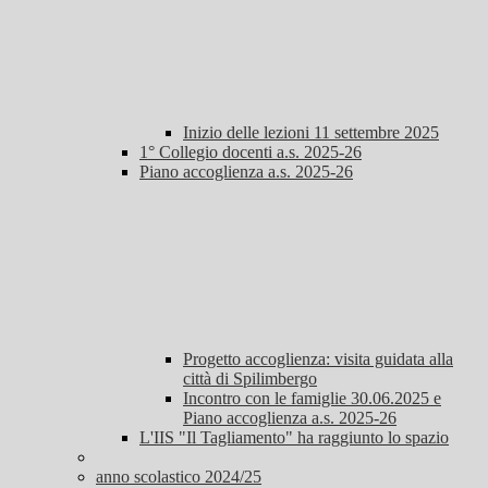
Inizio delle lezioni 11 settembre 2025
1° Collegio docenti a.s. 2025-26
Piano accoglienza a.s. 2025-26
Progetto accoglienza: visita guidata alla
città di Spilimbergo
Incontro con le famiglie 30.06.2025 e
Piano accoglienza a.s. 2025-26
L'IIS "Il Tagliamento" ha raggiunto lo spazio
anno scolastico 2024/25