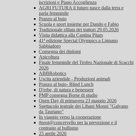
iscrizioni e Piano Accoglienza
AGRI FUTURA il futuro nasce dalla terra e
parla femminile
Pranzo al buio
Scuola e sport insieme per Danilo e Fabio
Tradizionale sfilata dei trattori 29.05.2026
Visita didattica alla Cantina Pitars
41ª edizione Special Olympics a Lignano
Sabbiadoro
Consegna dei diplomi
Apicoltura
Finale femminile del Trofeo Nazionale di Scacchi
2026
ABBRobotics
Uscita aziendale - Produzioni animali
Pranzo al buio- Blind Lunch
D'erbe, di natura e benessere
PMP consegna Borse di studio
Open Day di primavera 23 maggio 2026
Spettacolo teatrale dei Libani Monni "Galvano
da Tauriano"
In viaggio verso la cooperazione
#post@concervello per la prevezione e il
contrasto al bullismo
25 aprile 2026