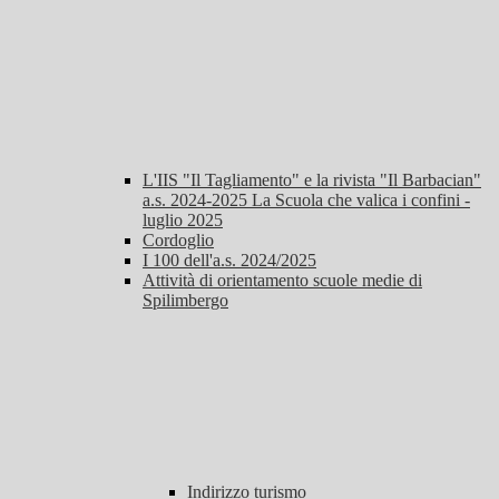
L'IIS "Il Tagliamento" e la rivista "Il Barbacian"
a.s. 2024-2025 La Scuola che valica i confini -
luglio 2025
Cordoglio
I 100 dell'a.s. 2024/2025
Attività di orientamento scuole medie di
Spilimbergo
Indirizzo turismo