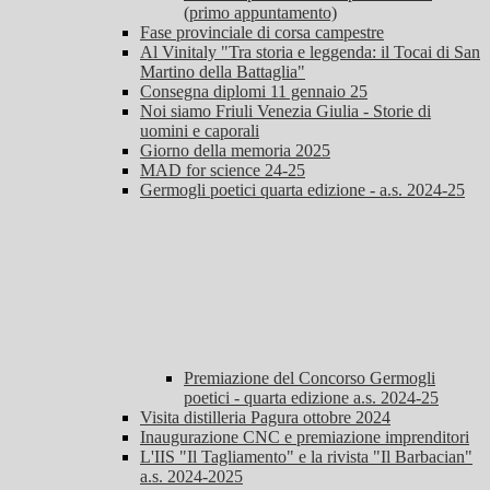
(primo appuntamento)
Fase provinciale di corsa campestre
Al Vinitaly "Tra storia e leggenda: il Tocai di San
Martino della Battaglia"
Consegna diplomi 11 gennaio 25
Noi siamo Friuli Venezia Giulia - Storie di
uomini e caporali
Giorno della memoria 2025
MAD for science 24-25
Germogli poetici quarta edizione - a.s. 2024-25
Premiazione del Concorso Germogli
poetici - quarta edizione a.s. 2024-25
Visita distilleria Pagura ottobre 2024
Inaugurazione CNC e premiazione imprenditori
L'IIS "Il Tagliamento" e la rivista "Il Barbacian"
a.s. 2024-2025