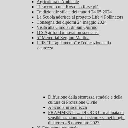
Agricoltura e Ambiente
Ti racconto una Rosa... o forse più
Tradizionale sfilata dei trattori 24.05.2024
La Scuola aderisce al progetto Life 4 Pollinators
Consegna dei diplomi 24 maggio 2024
Visita alla Cimolai di San Quirino
ITS Agrifood innovation specialist
5° Memorial Sergino Martina
L'IIS "Il Tagliamento" e l'educazione alla
sicurezza
Diffusione della sicurezza stradale e della
cultura di Protezione Civile
A Scuola in sicurezza
FRAMMENTI ... DI OCJO - mattinata di
sensibilizzazione sulla sicurezza nei luoghi
di lavoro - 8 novembre 2023
2° Convegno regionale