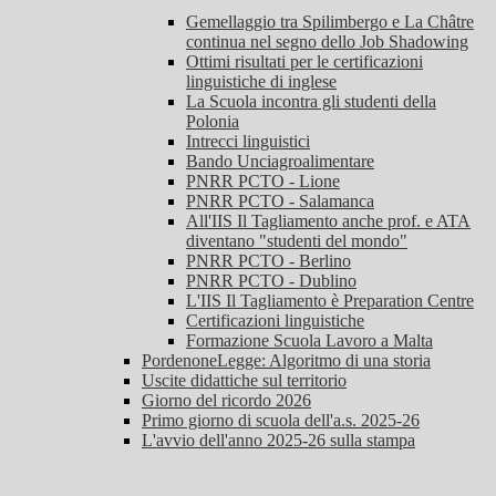
Gemellaggio tra Spilimbergo e La Châtre
continua nel segno dello Job Shadowing
Ottimi risultati per le certificazioni
linguistiche di inglese
La Scuola incontra gli studenti della
Polonia
Intrecci linguistici
Bando Unciagroalimentare
PNRR PCTO - Lione
PNRR PCTO - Salamanca
All'IIS Il Tagliamento anche prof. e ATA
diventano "studenti del mondo"
PNRR PCTO - Berlino
PNRR PCTO - Dublino
L'IIS Il Tagliamento è Preparation Centre
Certificazioni linguistiche
Formazione Scuola Lavoro a Malta
PordenoneLegge: Algoritmo di una storia
Uscite didattiche sul territorio
Giorno del ricordo 2026
Primo giorno di scuola dell'a.s. 2025-26
L'avvio dell'anno 2025-26 sulla stampa