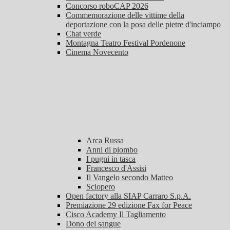
Concorso roboCAP 2026
Commemorazione delle vittime della
deportazione con la posa delle pietre d'inciampo
Chat verde
Montagna Teatro Festival Pordenone
Cinema Novecento
Arca Russa
Anni di piombo
I pugni in tasca
Francesco d'Assisi
Il Vangelo secondo Matteo
Sciopero
Open factory alla SIAP Carraro S.p.A.
Premiazione 29 edizione Fax for Peace
Cisco Academy Il Tagliamento
Dono del sangue