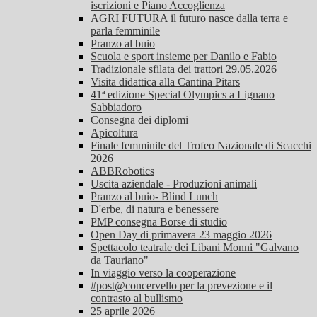
iscrizioni e Piano Accoglienza
AGRI FUTURA il futuro nasce dalla terra e
parla femminile
Pranzo al buio
Scuola e sport insieme per Danilo e Fabio
Tradizionale sfilata dei trattori 29.05.2026
Visita didattica alla Cantina Pitars
41ª edizione Special Olympics a Lignano
Sabbiadoro
Consegna dei diplomi
Apicoltura
Finale femminile del Trofeo Nazionale di Scacchi
2026
ABBRobotics
Uscita aziendale - Produzioni animali
Pranzo al buio- Blind Lunch
D'erbe, di natura e benessere
PMP consegna Borse di studio
Open Day di primavera 23 maggio 2026
Spettacolo teatrale dei Libani Monni "Galvano
da Tauriano"
In viaggio verso la cooperazione
#post@concervello per la prevezione e il
contrasto al bullismo
25 aprile 2026