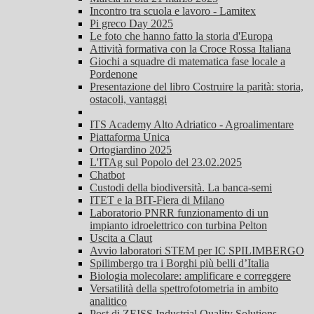
Incontro tra scuola e lavoro - Lamitex
Pi greco Day 2025
Le foto che hanno fatto la storia d'Europa
Attività formativa con la Croce Rossa Italiana
Giochi a squadre di matematica fase locale a
Pordenone
Presentazione del libro Costruire la parità: storia,
ostacoli, vantaggi
ITS Academy Alto Adriatico - Agroalimentare
Piattaforma Unica
Ortogiardino 2025
L'ITAg sul Popolo del 23.02.2025
Chatbot
Custodi della biodiversità. La banca-semi
ITET e la BIT-Fiera di Milano
Laboratorio PNRR funzionamento di un
impianto idroelettrico con turbina Pelton
Uscita a Claut
Avvio laboratori STEM per IC SPILIMBERGO
Spilimbergo tra i Borghi più belli d’Italia
Biologia molecolare: amplificare e correggere
Versatilità della spettrofotometria in ambito
analitico
Post di ZEISS Industrial Quality Solutions