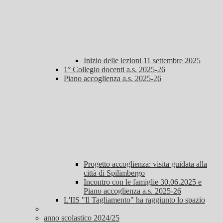
Inizio delle lezioni 11 settembre 2025
1° Collegio docenti a.s. 2025-26
Piano accoglienza a.s. 2025-26
Progetto accoglienza: visita guidata alla
città di Spilimbergo
Incontro con le famiglie 30.06.2025 e
Piano accoglienza a.s. 2025-26
L'IIS "Il Tagliamento" ha raggiunto lo spazio
anno scolastico 2024/25