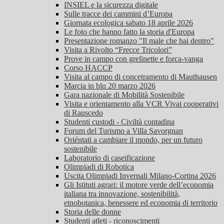
INSIEL e la sicurezza digitale
Sulle tracce dei cammini d’Europa
Giornata ecologica sabato 18 aprile 2026
Le foto che hanno fatto la storia d'Europa
Presentazione romanzo "Il male che hai dentro"
Visita a Rivolto “Frecce Tricolori”
Prove in campo con grelinette e forca-vanga
Corso HACCP
Visita al campo di concetramento di Mauthausen
Marcia in blu 20 marzo 2026
Gara nazionale di Mobilità Sostenibile
Visita e orientamento alla VCR Vivai cooperativi
di Rauscedo
Studenti custodi - Civiltà contadina
Forum del Turismo a Villa Savorgnan
Oriéntati a cambiare il mondo, per un futuro
sostenibile
Laboratorio di caseificazione
Olimpiadi di Robotica
Uscita Olimpiadi Invernali Milano-Cortina 2026
Gli Istituti agrari: il motore verde dell’economia
italiana tra innovazione, sostenibilità,
etnobotanica, benessere ed economia di territorio
Storia delle donne
Studenti atleti - riconoscimenti