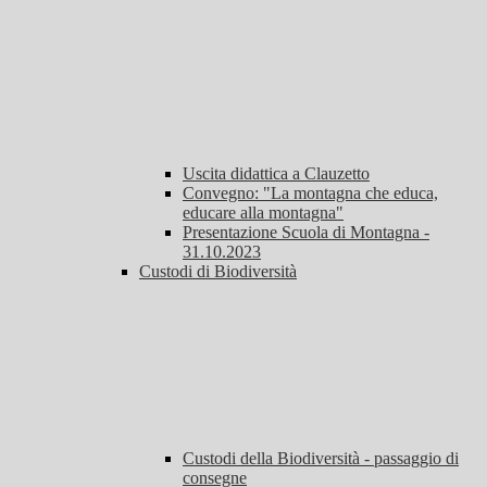
Uscita didattica a Clauzetto
Convegno: "La montagna che educa,
educare alla montagna"
Presentazione Scuola di Montagna -
31.10.2023
Custodi di Biodiversità
Custodi della Biodiversità - passaggio di
consegne