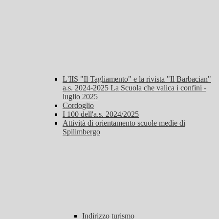
L'IIS "Il Tagliamento" e la rivista "Il Barbacian"
a.s. 2024-2025 La Scuola che valica i confini -
luglio 2025
Cordoglio
I 100 dell'a.s. 2024/2025
Attività di orientamento scuole medie di
Spilimbergo
Indirizzo turismo