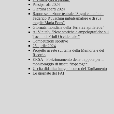
Passiparola 2024
Giardini aperti 2024
Rappresentazione teatrale “Sogni e incubi di
Federico Ruyschim imbalsamatore e di sua
moglie Maria Pons”
Giornata mondiale della Terra 22 aprile 2024
Al Vinitaly "Note storiche e ampelografiche sul
Tocai nel Friuli Occidentale "
Competizioni sportive
25 aprile 2024
Progetto in rete sul tema della Memoria e del
Ricordo
ERSA - Posizionamento delle trappole per il
monitoraggio di insetti fitopatogeni
Uscita didattica lungo il corso del Tagliamento
Le giornate del FAI