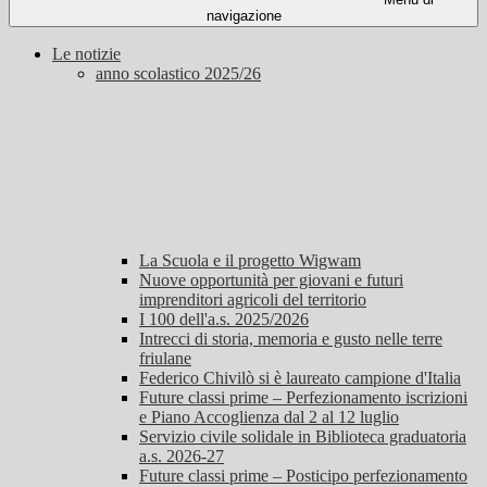
navigazione
Le notizie
anno scolastico 2025/26
La Scuola e il progetto Wigwam
Nuove opportunità per giovani e futuri
imprenditori agricoli del territorio
I 100 dell'a.s. 2025/2026
Intrecci di storia, memoria e gusto nelle terre
friulane
Federico Chivilò si è laureato campione d'Italia
Future classi prime – Perfezionamento iscrizioni
e Piano Accoglienza dal 2 al 12 luglio
Servizio civile solidale in Biblioteca graduatoria
a.s. 2026-27
Future classi prime – Posticipo perfezionamento