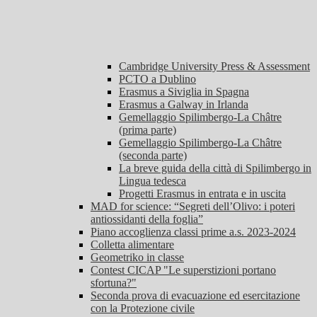
Cambridge University Press & Assessment
PCTO a Dublino
Erasmus a Siviglia in Spagna
Erasmus a Galway in Irlanda
Gemellaggio Spilimbergo-La Châtre
(prima parte)
Gemellaggio Spilimbergo-La Châtre
(seconda parte)
La breve guida della città di Spilimbergo in
Lingua tedesca
Progetti Erasmus in entrata e in uscita
MAD for science: “Segreti dell’Olivo: i poteri
antiossidanti della foglia”
Piano accoglienza classi prime a.s. 2023-2024
Colletta alimentare
Geometriko in classe
Contest CICAP "Le superstizioni portano
sfortuna?"
Seconda prova di evacuazione ed esercitazione
con la Protezione civile