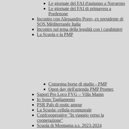
Le giornate del FAI d'autunno a Navarons
Le giornate del FAI di primavera a
Pordenone
Incontro con Alessandro Porro, ex presidente di
SOS Méditerranée Italia
Incontro sul tema della legalità con i carabinieri
La Scuola e la PMP
Consegna borse di studio - PMP
Open day dell'azienda PMP Promec
Sapori Pro Loco FVG – Villa Manin
Io Sono Tagliamento
PSR Paîs di rustic amour
La Scuola: cellula ecomuseale
Confcooperative "In viaggio verso la
cooperazione"
Scuola di Montagna a.s. 2023-2024