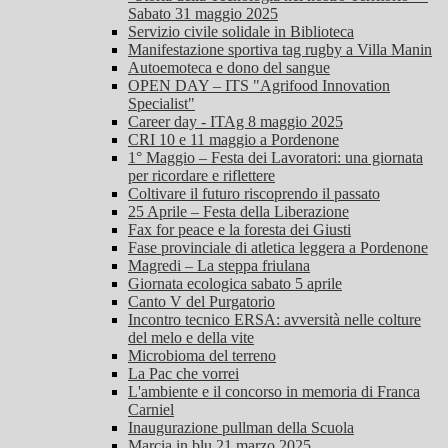
Sabato 31 maggio 2025
Servizio civile solidale in Biblioteca
Manifestazione sportiva tag rugby a Villa Manin
Autoemoteca e dono del sangue
OPEN DAY – ITS "Agrifood Innovation
Specialist"
Career day - ITAg 8 maggio 2025
CRI 10 e 11 maggio a Pordenone
1° Maggio – Festa dei Lavoratori: una giornata
per ricordare e riflettere
Coltivare il futuro riscoprendo il passato
25 Aprile – Festa della Liberazione
Fax for peace e la foresta dei Giusti
Fase provinciale di atletica leggera a Pordenone
Magredi – La steppa friulana
Giornata ecologica sabato 5 aprile
Canto V del Purgatorio
Incontro tecnico ERSA: avversità nelle colture
del melo e della vite
Microbioma del terreno
La Pac che vorrei
L'ambiente e il concorso in memoria di Franca
Carniel
Inaugurazione pullman della Scuola
Marcia in blu 21 marzo 2025