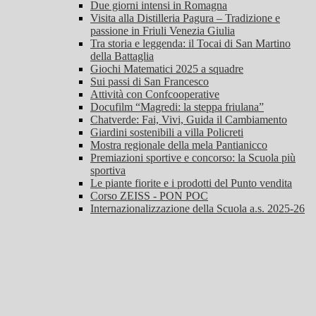
Due giorni intensi in Romagna
Visita alla Distilleria Pagura – Tradizione e
passione in Friuli Venezia Giulia
Tra storia e leggenda: il Tocai di San Martino
della Battaglia
Giochi Matematici 2025 a squadre
Sui passi di San Francesco
Attività con Confcooperative
Docufilm “Magredi: la steppa friulana”
Chatverde: Fai, Vivi, Guida il Cambiamento
Giardini sostenibili a villa Policreti
Mostra regionale della mela Pantianicco
Premiazioni sportive e concorso: la Scuola più
sportiva
Le piante fiorite e i prodotti del Punto vendita
Corso ZEISS - PON POC
Internazionalizzazione della Scuola a.s. 2025-26