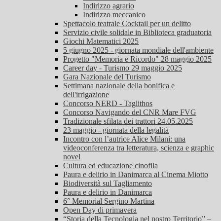
Indirizzo agrario
Indirizzo meccanico
Spettacolo teatrale Cocktail per un delitto
Servizio civile solidale in Biblioteca graduatoria
Giochi Matematici 2025
5 giugno 2025 - giornata mondiale dell'ambiente
Progetto "Memoria e Ricordo" 28 maggio 2025
Career day - Turismo 29 maggio 2025
Gara Nazionale del Turismo
Settimana nazionale della bonifica e
dell'irrigazione
Concorso NERD - Taglithos
Concorso Navigando del CNR Mare FVG
Tradizionale sfilata dei trattori 24.05.2025
23 maggio - giornata della legalità
Incontro con l’autrice Alice Milani: una
videoconferenza tra letteratura, scienza e graphic
novel
Cultura ed educazione cinofila
Paura e delirio in Danimarca al Cinema Miotto
Biodiversità sul Tagliamento
Paura e delirio in Danimarca
6° Memorial Sergino Martina
Open Day di primavera
“Storia della Tecnologia nel nostro Territorio” –