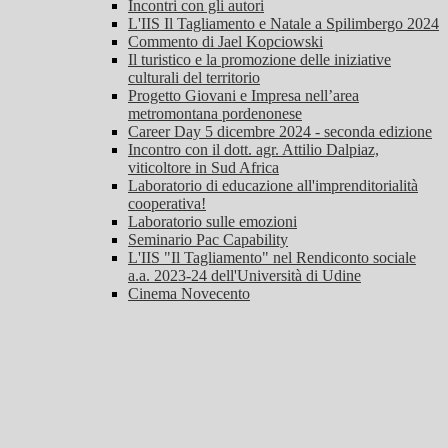
Incontri con gli autori
L'IIS Il Tagliamento e Natale a Spilimbergo 2024
Commento di Jael Kopciowski
Il turistico e la promozione delle iniziative
culturali del territorio
Progetto Giovani e Impresa nell’area
metromontana pordenonese
Career Day 5 dicembre 2024 - seconda edizione
Incontro con il dott. agr. Attilio Dalpiaz,
viticoltore in Sud Africa
Laboratorio di educazione all'imprenditorialità
cooperativa!
Laboratorio sulle emozioni
Seminario Pac Capability
L'IIS "Il Tagliamento" nel Rendiconto sociale
a.a. 2023-24 dell'Università di Udine
Cinema Novecento