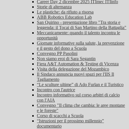
Career Day 2 dicembre 2025 ITImec ITIinfo
Storie di alternanza
Le plastiche: da rifiuto a risorsa
ABB Robotics Education Lab
San Quirino - presentazione libro "Tra storia e
leggenda: il Tocai di San Martino della Battaglia"
Meccanicamente: quando il talento incontra le
opportunità
Giornate informative sulla salute, la prevenzione
e il gesto del dono a Scuola
Convegno PP Pasolini
Non siamo eroi di Sara Segantin
Fiera A&T Automation & Testing di Vicenza
Visita della delegazione del Mozambico
Il Sindaco annuncia nuovi spazi per l'IIS Il
Tagliamento
“Le sculture ultime” di Ado Furlan e il Turistico
Incontro con l'autrice
Incontro informativo sul corso arbitri di calcio
con l'AIA
Convegno "Il clima che cambia: le aree montane
e le foreste"
Corso di scacchi a Scuola
“Istruzioni per il prossimo millennio”
documentario