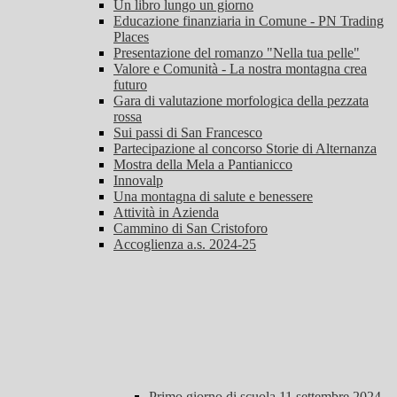
Un libro lungo un giorno
Educazione finanziaria in Comune - PN Trading
Places
Presentazione del romanzo "Nella tua pelle"
Valore e Comunità - La nostra montagna crea
futuro
Gara di valutazione morfologica della pezzata
rossa
Sui passi di San Francesco
Partecipazione al concorso Storie di Alternanza
Mostra della Mela a Pantianicco
Innovalp
Una montagna di salute e benessere
Attività in Azienda
Cammino di San Cristoforo
Accoglienza a.s. 2024-25
Primo giorno di scuola 11 settembre 2024