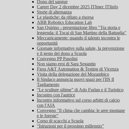
Dono del sangue
Career Day 2 dicembre 2025 ITImec ITIinfo
Storie di alternanza
Le plastiche: da rifiuto a risorsa
ABB Robotics Education Lab
San Quirino - presentazione libro "Tra storia e
leggenda: il Tocai di San Martino della Battaglia"
Meccanicamente: quando il talento incontra le
opportunità
Giornate informative sulla salute, la prevenzione
e il gesto del dono a Scuola
Convegno PP Pasolini
Non siamo eroi di Sara Segantin
Fiera A&T Automation & Testing di Vicenza
Visita della delegazione del Mozambico
Il Sindaco annuncia nuovi spazi per l'IIS Il
Tagliamento
“Le sculture ultime” di Ado Furlan e il Turistico
Incontro con l'autrice
Incontro informativo sul corso arbitri di calcio
con l'AIA
Convegno "Il clima che cambia: le aree montane
e le foreste"
Corso di scacchi a Scuola
“Istruzioni per il prossimo millennio”