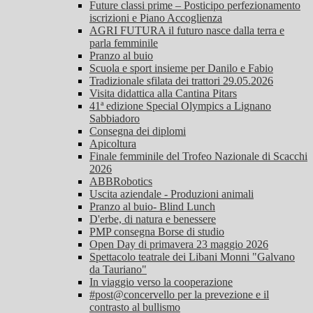
Future classi prime – Posticipo perfezionamento
iscrizioni e Piano Accoglienza
AGRI FUTURA il futuro nasce dalla terra e
parla femminile
Pranzo al buio
Scuola e sport insieme per Danilo e Fabio
Tradizionale sfilata dei trattori 29.05.2026
Visita didattica alla Cantina Pitars
41ª edizione Special Olympics a Lignano
Sabbiadoro
Consegna dei diplomi
Apicoltura
Finale femminile del Trofeo Nazionale di Scacchi
2026
ABBRobotics
Uscita aziendale - Produzioni animali
Pranzo al buio- Blind Lunch
D'erbe, di natura e benessere
PMP consegna Borse di studio
Open Day di primavera 23 maggio 2026
Spettacolo teatrale dei Libani Monni "Galvano
da Tauriano"
In viaggio verso la cooperazione
#post@concervello per la prevezione e il
contrasto al bullismo