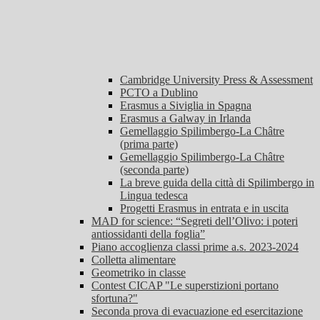
Cambridge University Press & Assessment
PCTO a Dublino
Erasmus a Siviglia in Spagna
Erasmus a Galway in Irlanda
Gemellaggio Spilimbergo-La Châtre
(prima parte)
Gemellaggio Spilimbergo-La Châtre
(seconda parte)
La breve guida della città di Spilimbergo in
Lingua tedesca
Progetti Erasmus in entrata e in uscita
MAD for science: “Segreti dell’Olivo: i poteri
antiossidanti della foglia”
Piano accoglienza classi prime a.s. 2023-2024
Colletta alimentare
Geometriko in classe
Contest CICAP "Le superstizioni portano
sfortuna?"
Seconda prova di evacuazione ed esercitazione