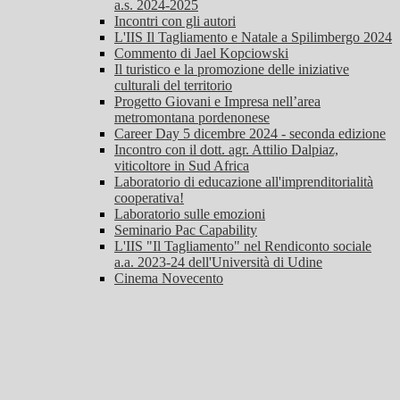
a.s. 2024-2025
Incontri con gli autori
L'IIS Il Tagliamento e Natale a Spilimbergo 2024
Commento di Jael Kopciowski
Il turistico e la promozione delle iniziative
culturali del territorio
Progetto Giovani e Impresa nell’area
metromontana pordenonese
Career Day 5 dicembre 2024 - seconda edizione
Incontro con il dott. agr. Attilio Dalpiaz,
viticoltore in Sud Africa
Laboratorio di educazione all'imprenditorialità
cooperativa!
Laboratorio sulle emozioni
Seminario Pac Capability
L'IIS "Il Tagliamento" nel Rendiconto sociale
a.a. 2023-24 dell'Università di Udine
Cinema Novecento