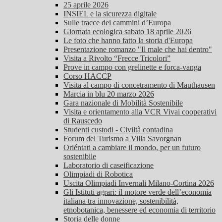
25 aprile 2026
INSIEL e la sicurezza digitale
Sulle tracce dei cammini d’Europa
Giornata ecologica sabato 18 aprile 2026
Le foto che hanno fatto la storia d'Europa
Presentazione romanzo "Il male che hai dentro"
Visita a Rivolto “Frecce Tricolori”
Prove in campo con grelinette e forca-vanga
Corso HACCP
Visita al campo di concetramento di Mauthausen
Marcia in blu 20 marzo 2026
Gara nazionale di Mobilità Sostenibile
Visita e orientamento alla VCR Vivai cooperativi
di Rauscedo
Studenti custodi - Civiltà contadina
Forum del Turismo a Villa Savorgnan
Oriéntati a cambiare il mondo, per un futuro
sostenibile
Laboratorio di caseificazione
Olimpiadi di Robotica
Uscita Olimpiadi Invernali Milano-Cortina 2026
Gli Istituti agrari: il motore verde dell’economia
italiana tra innovazione, sostenibilità,
etnobotanica, benessere ed economia di territorio
Storia delle donne