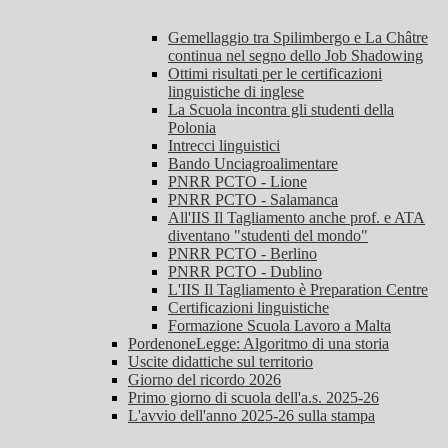
Gemellaggio tra Spilimbergo e La Châtre
continua nel segno dello Job Shadowing
Ottimi risultati per le certificazioni
linguistiche di inglese
La Scuola incontra gli studenti della
Polonia
Intrecci linguistici
Bando Unciagroalimentare
PNRR PCTO - Lione
PNRR PCTO - Salamanca
All'IIS Il Tagliamento anche prof. e ATA
diventano "studenti del mondo"
PNRR PCTO - Berlino
PNRR PCTO - Dublino
L'IIS Il Tagliamento è Preparation Centre
Certificazioni linguistiche
Formazione Scuola Lavoro a Malta
PordenoneLegge: Algoritmo di una storia
Uscite didattiche sul territorio
Giorno del ricordo 2026
Primo giorno di scuola dell'a.s. 2025-26
L'avvio dell'anno 2025-26 sulla stampa