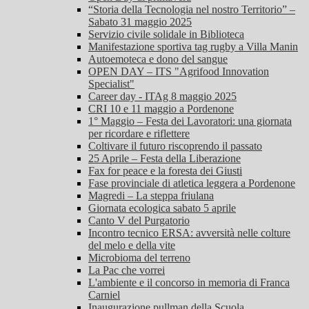
“Storia della Tecnologia nel nostro Territorio” –
Sabato 31 maggio 2025
Servizio civile solidale in Biblioteca
Manifestazione sportiva tag rugby a Villa Manin
Autoemoteca e dono del sangue
OPEN DAY – ITS "Agrifood Innovation
Specialist"
Career day - ITAg 8 maggio 2025
CRI 10 e 11 maggio a Pordenone
1° Maggio – Festa dei Lavoratori: una giornata
per ricordare e riflettere
Coltivare il futuro riscoprendo il passato
25 Aprile – Festa della Liberazione
Fax for peace e la foresta dei Giusti
Fase provinciale di atletica leggera a Pordenone
Magredi – La steppa friulana
Giornata ecologica sabato 5 aprile
Canto V del Purgatorio
Incontro tecnico ERSA: avversità nelle colture
del melo e della vite
Microbioma del terreno
La Pac che vorrei
L'ambiente e il concorso in memoria di Franca
Carniel
Inaugurazione pullman della Scuola