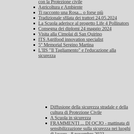
con la Protezione civile
Agricoltura e Ambiente
Ti racconto una Rosa... o forse più
Tradizionale sfilata dei trattori 24.05.2024
La Scuola aderisce al progetto Life 4 Pollinators
Consegna dei diplomi 24 maggio 2024
Visita alla Cimolai di San Quirino
ITS Agrifood innovation specialist
5° Memorial Sergino Martina
L'IIS "Il Tagliamento" e l'educazione alla
sicurezza
Diffusione della sicurezza stradale e della
cultura di Protezione Civile
A Scuola in sicurezza
FRAMMENTI ... DI OCJO - mattinata di
sensibilizzazione sulla sicurezza nei luoghi
di lavoro - 8 novembre 2023