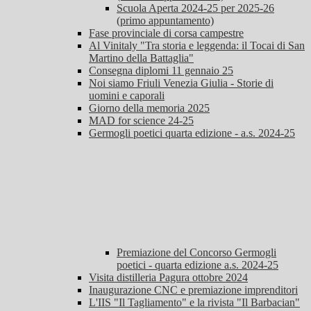
Scuola Aperta 2024-25 per 2025-26
(primo appuntamento)
Fase provinciale di corsa campestre
Al Vinitaly "Tra storia e leggenda: il Tocai di San
Martino della Battaglia"
Consegna diplomi 11 gennaio 25
Noi siamo Friuli Venezia Giulia - Storie di
uomini e caporali
Giorno della memoria 2025
MAD for science 24-25
Germogli poetici quarta edizione - a.s. 2024-25
Premiazione del Concorso Germogli
poetici - quarta edizione a.s. 2024-25
Visita distilleria Pagura ottobre 2024
Inaugurazione CNC e premiazione imprenditori
L'IIS "Il Tagliamento" e la rivista "Il Barbacian"