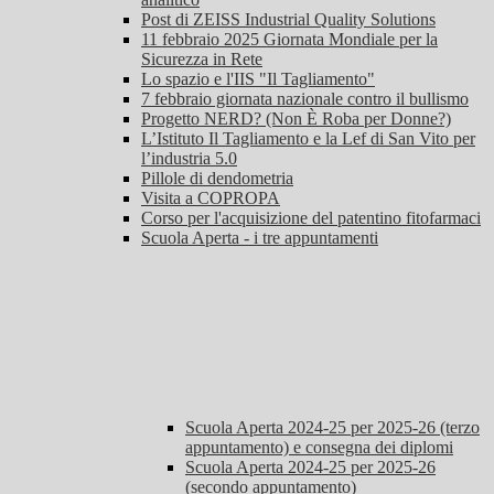
Post di ZEISS Industrial Quality Solutions
11 febbraio 2025 Giornata Mondiale per la
Sicurezza in Rete
Lo spazio e l'IIS "Il Tagliamento"
7 febbraio giornata nazionale contro il bullismo
Progetto NERD? (Non È Roba per Donne?)
L’Istituto Il Tagliamento e la Lef di San Vito per
l’industria 5.0
Pillole di dendometria
Visita a COPROPA
Corso per l'acquisizione del patentino fitofarmaci
Scuola Aperta - i tre appuntamenti
Scuola Aperta 2024-25 per 2025-26 (terzo
appuntamento) e consegna dei diplomi
Scuola Aperta 2024-25 per 2025-26
(secondo appuntamento)