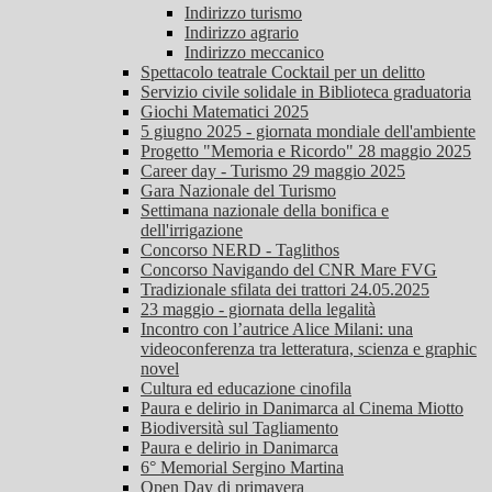
Indirizzo turismo
Indirizzo agrario
Indirizzo meccanico
Spettacolo teatrale Cocktail per un delitto
Servizio civile solidale in Biblioteca graduatoria
Giochi Matematici 2025
5 giugno 2025 - giornata mondiale dell'ambiente
Progetto "Memoria e Ricordo" 28 maggio 2025
Career day - Turismo 29 maggio 2025
Gara Nazionale del Turismo
Settimana nazionale della bonifica e
dell'irrigazione
Concorso NERD - Taglithos
Concorso Navigando del CNR Mare FVG
Tradizionale sfilata dei trattori 24.05.2025
23 maggio - giornata della legalità
Incontro con l’autrice Alice Milani: una
videoconferenza tra letteratura, scienza e graphic
novel
Cultura ed educazione cinofila
Paura e delirio in Danimarca al Cinema Miotto
Biodiversità sul Tagliamento
Paura e delirio in Danimarca
6° Memorial Sergino Martina
Open Day di primavera