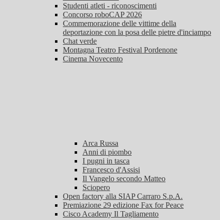
Studenti atleti - riconoscimenti
Concorso roboCAP 2026
Commemorazione delle vittime della
deportazione con la posa delle pietre d'inciampo
Chat verde
Montagna Teatro Festival Pordenone
Cinema Novecento
Arca Russa
Anni di piombo
I pugni in tasca
Francesco d'Assisi
Il Vangelo secondo Matteo
Sciopero
Open factory alla SIAP Carraro S.p.A.
Premiazione 29 edizione Fax for Peace
Cisco Academy Il Tagliamento