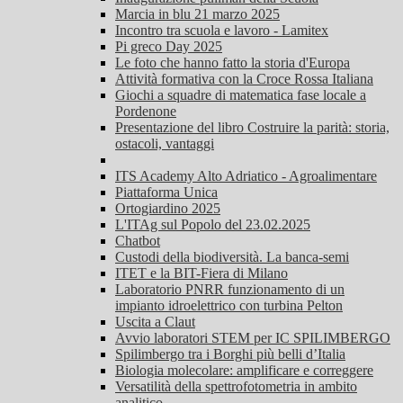
Marcia in blu 21 marzo 2025
Incontro tra scuola e lavoro - Lamitex
Pi greco Day 2025
Le foto che hanno fatto la storia d'Europa
Attività formativa con la Croce Rossa Italiana
Giochi a squadre di matematica fase locale a
Pordenone
Presentazione del libro Costruire la parità: storia,
ostacoli, vantaggi
ITS Academy Alto Adriatico - Agroalimentare
Piattaforma Unica
Ortogiardino 2025
L'ITAg sul Popolo del 23.02.2025
Chatbot
Custodi della biodiversità. La banca-semi
ITET e la BIT-Fiera di Milano
Laboratorio PNRR funzionamento di un
impianto idroelettrico con turbina Pelton
Uscita a Claut
Avvio laboratori STEM per IC SPILIMBERGO
Spilimbergo tra i Borghi più belli d’Italia
Biologia molecolare: amplificare e correggere
Versatilità della spettrofotometria in ambito
analitico