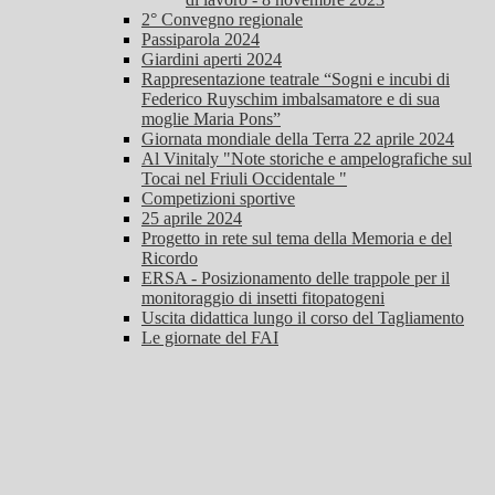
2° Convegno regionale
Passiparola 2024
Giardini aperti 2024
Rappresentazione teatrale “Sogni e incubi di
Federico Ruyschim imbalsamatore e di sua
moglie Maria Pons”
Giornata mondiale della Terra 22 aprile 2024
Al Vinitaly "Note storiche e ampelografiche sul
Tocai nel Friuli Occidentale "
Competizioni sportive
25 aprile 2024
Progetto in rete sul tema della Memoria e del
Ricordo
ERSA - Posizionamento delle trappole per il
monitoraggio di insetti fitopatogeni
Uscita didattica lungo il corso del Tagliamento
Le giornate del FAI