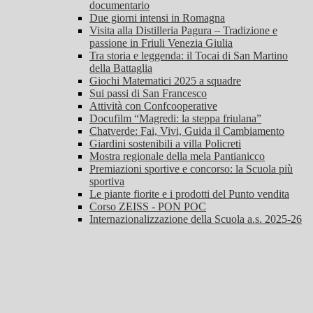
documentario
Due giorni intensi in Romagna
Visita alla Distilleria Pagura – Tradizione e
passione in Friuli Venezia Giulia
Tra storia e leggenda: il Tocai di San Martino
della Battaglia
Giochi Matematici 2025 a squadre
Sui passi di San Francesco
Attività con Confcooperative
Docufilm “Magredi: la steppa friulana”
Chatverde: Fai, Vivi, Guida il Cambiamento
Giardini sostenibili a villa Policreti
Mostra regionale della mela Pantianicco
Premiazioni sportive e concorso: la Scuola più
sportiva
Le piante fiorite e i prodotti del Punto vendita
Corso ZEISS - PON POC
Internazionalizzazione della Scuola a.s. 2025-26