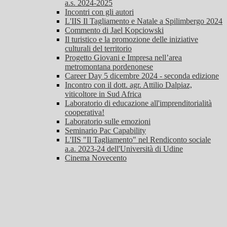
a.s. 2024-2025
Incontri con gli autori
L'IIS Il Tagliamento e Natale a Spilimbergo 2024
Commento di Jael Kopciowski
Il turistico e la promozione delle iniziative
culturali del territorio
Progetto Giovani e Impresa nell’area
metromontana pordenonese
Career Day 5 dicembre 2024 - seconda edizione
Incontro con il dott. agr. Attilio Dalpiaz,
viticoltore in Sud Africa
Laboratorio di educazione all'imprenditorialità
cooperativa!
Laboratorio sulle emozioni
Seminario Pac Capability
L'IIS "Il Tagliamento" nel Rendiconto sociale
a.a. 2023-24 dell'Università di Udine
Cinema Novecento