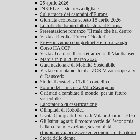
25 aprile 2026
INSIEL e la sicurezza digitale
Sulle tracce dei cammini d’Europa
Giornata ecologica sabato 18 aprile 2026
Le foto che hanno fatto la storia d'Europa
Presentazione romanzo "Il male che hai dentro"
Visita a Rivolto “Frecce Tricolori”
Prove in campo con grelinette e forca-vanga
Corso HACCP
Visita al campo di concetramento di Mauthausen
Marcia in blu 20 marzo 2026
Gara nazionale di Mobilità Sostenibile
Visita e orientamento alla VCR Vivai cooperativi
di Rauscedo
Studenti custodi - Civiltà contadina
Forum del Turismo a Villa Savorgnan
Oriéntati a cambiare il mondo, per un futuro
sostenibile
Laboratorio di caseificazione
Olimpiadi di Robotica
Uscita Olimpiadi Invernali Milano-Cortina 2026
Gli Istituti agrari: il motore verde dell’economia
italiana tra innovazione, sostenibilità,
etnobotanica, benessere ed economia di territorio
Storia delle donne