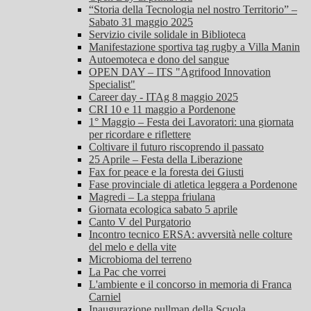
“Storia della Tecnologia nel nostro Territorio” –
Sabato 31 maggio 2025
Servizio civile solidale in Biblioteca
Manifestazione sportiva tag rugby a Villa Manin
Autoemoteca e dono del sangue
OPEN DAY – ITS "Agrifood Innovation
Specialist"
Career day - ITAg 8 maggio 2025
CRI 10 e 11 maggio a Pordenone
1° Maggio – Festa dei Lavoratori: una giornata
per ricordare e riflettere
Coltivare il futuro riscoprendo il passato
25 Aprile – Festa della Liberazione
Fax for peace e la foresta dei Giusti
Fase provinciale di atletica leggera a Pordenone
Magredi – La steppa friulana
Giornata ecologica sabato 5 aprile
Canto V del Purgatorio
Incontro tecnico ERSA: avversità nelle colture
del melo e della vite
Microbioma del terreno
La Pac che vorrei
L'ambiente e il concorso in memoria di Franca
Carniel
Inaugurazione pullman della Scuola