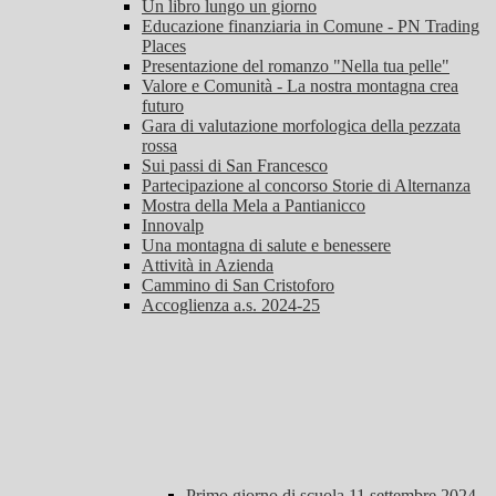
Un libro lungo un giorno
Educazione finanziaria in Comune - PN Trading
Places
Presentazione del romanzo "Nella tua pelle"
Valore e Comunità - La nostra montagna crea
futuro
Gara di valutazione morfologica della pezzata
rossa
Sui passi di San Francesco
Partecipazione al concorso Storie di Alternanza
Mostra della Mela a Pantianicco
Innovalp
Una montagna di salute e benessere
Attività in Azienda
Cammino di San Cristoforo
Accoglienza a.s. 2024-25
Primo giorno di scuola 11 settembre 2024