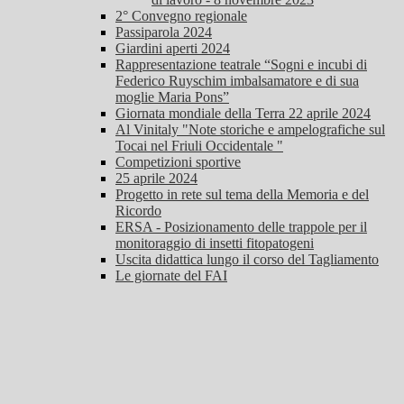
2° Convegno regionale
Passiparola 2024
Giardini aperti 2024
Rappresentazione teatrale “Sogni e incubi di
Federico Ruyschim imbalsamatore e di sua
moglie Maria Pons”
Giornata mondiale della Terra 22 aprile 2024
Al Vinitaly "Note storiche e ampelografiche sul
Tocai nel Friuli Occidentale "
Competizioni sportive
25 aprile 2024
Progetto in rete sul tema della Memoria e del
Ricordo
ERSA - Posizionamento delle trappole per il
monitoraggio di insetti fitopatogeni
Uscita didattica lungo il corso del Tagliamento
Le giornate del FAI