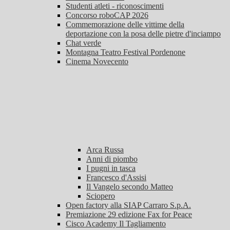
Studenti atleti - riconoscimenti
Concorso roboCAP 2026
Commemorazione delle vittime della
deportazione con la posa delle pietre d'inciampo
Chat verde
Montagna Teatro Festival Pordenone
Cinema Novecento
Arca Russa
Anni di piombo
I pugni in tasca
Francesco d'Assisi
Il Vangelo secondo Matteo
Sciopero
Open factory alla SIAP Carraro S.p.A.
Premiazione 29 edizione Fax for Peace
Cisco Academy Il Tagliamento