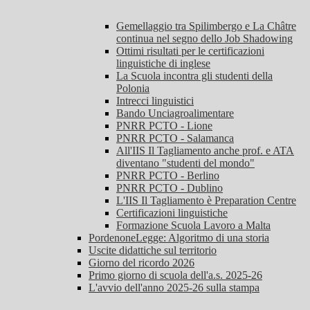
Gemellaggio tra Spilimbergo e La Châtre
continua nel segno dello Job Shadowing
Ottimi risultati per le certificazioni
linguistiche di inglese
La Scuola incontra gli studenti della
Polonia
Intrecci linguistici
Bando Unciagroalimentare
PNRR PCTO - Lione
PNRR PCTO - Salamanca
All'IIS Il Tagliamento anche prof. e ATA
diventano "studenti del mondo"
PNRR PCTO - Berlino
PNRR PCTO - Dublino
L'IIS Il Tagliamento è Preparation Centre
Certificazioni linguistiche
Formazione Scuola Lavoro a Malta
PordenoneLegge: Algoritmo di una storia
Uscite didattiche sul territorio
Giorno del ricordo 2026
Primo giorno di scuola dell'a.s. 2025-26
L'avvio dell'anno 2025-26 sulla stampa