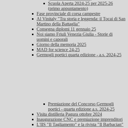
Scuola Aperta 2024-25 per 2025-26
(primo appuntamento)
Fase provinciale di corsa campestre
Al Vinitaly "Tra storia e leggenda: il Tocai di San
Martino della Battaglia"
Consegna diplomi 11 gennaio 25
Noi siamo Friuli Venezia Giulia - Storie di
uomini e caporali
Giorno della memoria 2025
MAD for science 24-25
Germogli poetici quarta edizione - a.s. 2024-25
Premiazione del Concorso Germogli
poetici - quarta edizione a.s. 2024-25
Visita distilleria Pagura ottobre 2024
Inaugurazione CNC e premiazione imprenditori
L'IIS "Il Tagliamento" e la rivista "Il Barbacian"