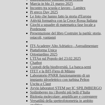
Marcia in blu 21 marzo 2025
Incontro tra scuola e lavoro - Lamitex
Pi greco Day 2025
Le foto che hanno fatto la storia d'Europa
Attività formativa con la Croce Rossa Italiana
Giochi a squadre di matematica fase locale a
Pordenone
Presentazione del libro Costruire la parità: storia,
ostacoli, vantaggi
ITS Academy Alto Adriatico - Agroalimentare
Piattaforma Unica
Ortogiardino 2025
L'ITAg sul Popolo del 23.02.2025
Chatbot
Custodi della biodiversità. La banca-semi
ITET e la BIT-Fiera di Milano
Laboratorio PNRR funzionamento di un
impianto idroelettrico con turbina Pelton
Uscita a Claut
Avvio laboratori STEM per IC SPILIMBERGO
Spilimbergo tra i Borghi più belli d’Italia
Biologia molecolare: amplificare e correggere
Versatilità della spettrofotometria in ambito
analitico