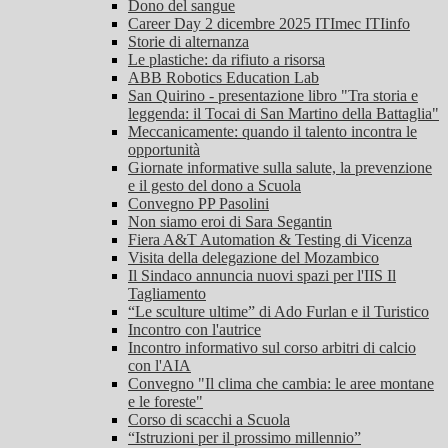
Dono del sangue
Career Day 2 dicembre 2025 ITImec ITIinfo
Storie di alternanza
Le plastiche: da rifiuto a risorsa
ABB Robotics Education Lab
San Quirino - presentazione libro "Tra storia e
leggenda: il Tocai di San Martino della Battaglia"
Meccanicamente: quando il talento incontra le
opportunità
Giornate informative sulla salute, la prevenzione
e il gesto del dono a Scuola
Convegno PP Pasolini
Non siamo eroi di Sara Segantin
Fiera A&T Automation & Testing di Vicenza
Visita della delegazione del Mozambico
Il Sindaco annuncia nuovi spazi per l'IIS Il
Tagliamento
“Le sculture ultime” di Ado Furlan e il Turistico
Incontro con l'autrice
Incontro informativo sul corso arbitri di calcio
con l'AIA
Convegno "Il clima che cambia: le aree montane
e le foreste"
Corso di scacchi a Scuola
“Istruzioni per il prossimo millennio”