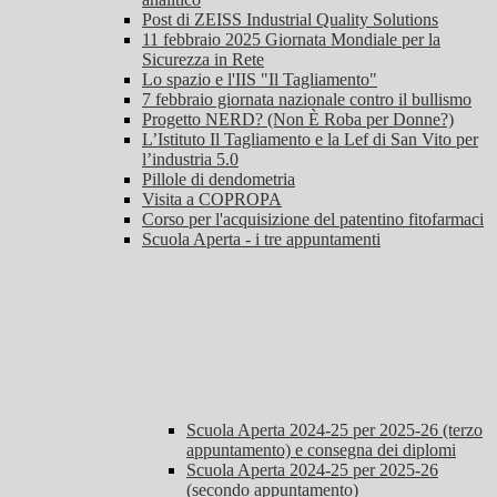
Post di ZEISS Industrial Quality Solutions
11 febbraio 2025 Giornata Mondiale per la
Sicurezza in Rete
Lo spazio e l'IIS "Il Tagliamento"
7 febbraio giornata nazionale contro il bullismo
Progetto NERD? (Non È Roba per Donne?)
L’Istituto Il Tagliamento e la Lef di San Vito per
l’industria 5.0
Pillole di dendometria
Visita a COPROPA
Corso per l'acquisizione del patentino fitofarmaci
Scuola Aperta - i tre appuntamenti
Scuola Aperta 2024-25 per 2025-26 (terzo
appuntamento) e consegna dei diplomi
Scuola Aperta 2024-25 per 2025-26
(secondo appuntamento)