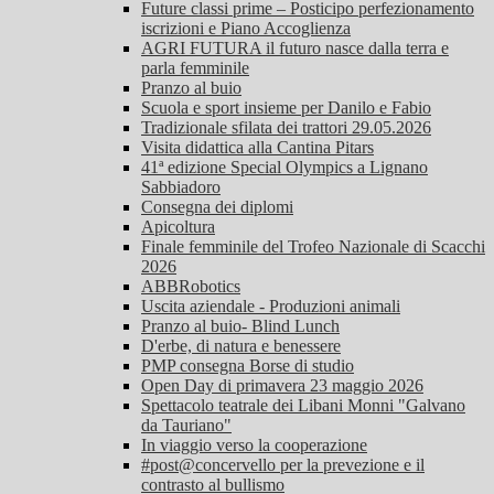
Future classi prime – Posticipo perfezionamento
iscrizioni e Piano Accoglienza
AGRI FUTURA il futuro nasce dalla terra e
parla femminile
Pranzo al buio
Scuola e sport insieme per Danilo e Fabio
Tradizionale sfilata dei trattori 29.05.2026
Visita didattica alla Cantina Pitars
41ª edizione Special Olympics a Lignano
Sabbiadoro
Consegna dei diplomi
Apicoltura
Finale femminile del Trofeo Nazionale di Scacchi
2026
ABBRobotics
Uscita aziendale - Produzioni animali
Pranzo al buio- Blind Lunch
D'erbe, di natura e benessere
PMP consegna Borse di studio
Open Day di primavera 23 maggio 2026
Spettacolo teatrale dei Libani Monni "Galvano
da Tauriano"
In viaggio verso la cooperazione
#post@concervello per la prevezione e il
contrasto al bullismo