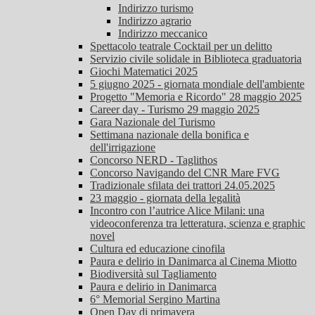
Indirizzo turismo
Indirizzo agrario
Indirizzo meccanico
Spettacolo teatrale Cocktail per un delitto
Servizio civile solidale in Biblioteca graduatoria
Giochi Matematici 2025
5 giugno 2025 - giornata mondiale dell'ambiente
Progetto "Memoria e Ricordo" 28 maggio 2025
Career day - Turismo 29 maggio 2025
Gara Nazionale del Turismo
Settimana nazionale della bonifica e
dell'irrigazione
Concorso NERD - Taglithos
Concorso Navigando del CNR Mare FVG
Tradizionale sfilata dei trattori 24.05.2025
23 maggio - giornata della legalità
Incontro con l’autrice Alice Milani: una
videoconferenza tra letteratura, scienza e graphic
novel
Cultura ed educazione cinofila
Paura e delirio in Danimarca al Cinema Miotto
Biodiversità sul Tagliamento
Paura e delirio in Danimarca
6° Memorial Sergino Martina
Open Day di primavera