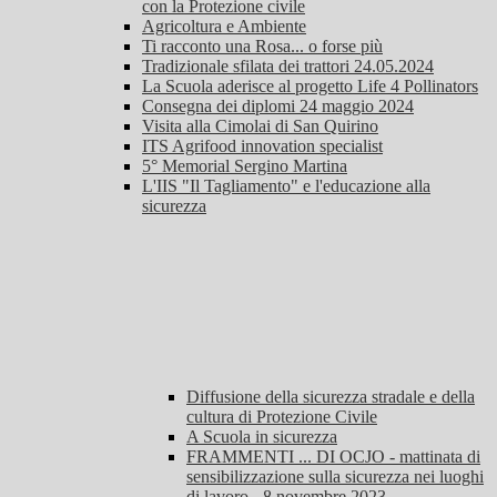
con la Protezione civile
Agricoltura e Ambiente
Ti racconto una Rosa... o forse più
Tradizionale sfilata dei trattori 24.05.2024
La Scuola aderisce al progetto Life 4 Pollinators
Consegna dei diplomi 24 maggio 2024
Visita alla Cimolai di San Quirino
ITS Agrifood innovation specialist
5° Memorial Sergino Martina
L'IIS "Il Tagliamento" e l'educazione alla
sicurezza
Diffusione della sicurezza stradale e della
cultura di Protezione Civile
A Scuola in sicurezza
FRAMMENTI ... DI OCJO - mattinata di
sensibilizzazione sulla sicurezza nei luoghi
di lavoro - 8 novembre 2023