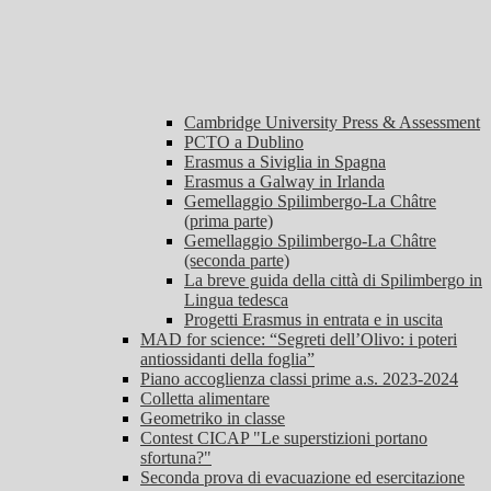
Cambridge University Press & Assessment
PCTO a Dublino
Erasmus a Siviglia in Spagna
Erasmus a Galway in Irlanda
Gemellaggio Spilimbergo-La Châtre
(prima parte)
Gemellaggio Spilimbergo-La Châtre
(seconda parte)
La breve guida della città di Spilimbergo in
Lingua tedesca
Progetti Erasmus in entrata e in uscita
MAD for science: “Segreti dell’Olivo: i poteri
antiossidanti della foglia”
Piano accoglienza classi prime a.s. 2023-2024
Colletta alimentare
Geometriko in classe
Contest CICAP "Le superstizioni portano
sfortuna?"
Seconda prova di evacuazione ed esercitazione