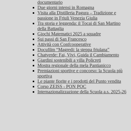
documentario
Due giorni intensi in Romagna
Visita alla Distilleria Pagura – Tradizione e
passione in Friuli Venezia Giulia
Tra storia e leggenda: il Tocai di San Martino
della Battaglia
Giochi Matematici 2025 a squadre
Sui passi di San Francesco
Attività con Confcooperative
Docufilm “Magredi: la steppa friulana”
Chatverde: Fai, Vivi, Guida il Cambiamento
Giardini sostenibili a villa Policreti
Mostra regionale della mela Pantianicco
Premiazioni sportive e concorso: la Scuola più
sportiva
Le piante fiorite e i prodotti del Punto vendita
Corso ZEISS - PON POC
Internazionalizzazione della Scuola a.s. 2025-26