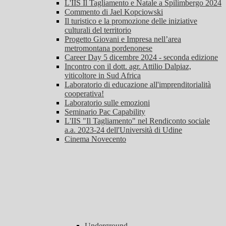
L'IIS Il Tagliamento e Natale a Spilimbergo 2024
Commento di Jael Kopciowski
Il turistico e la promozione delle iniziative
culturali del territorio
Progetto Giovani e Impresa nell’area
metromontana pordenonese
Career Day 5 dicembre 2024 - seconda edizione
Incontro con il dott. agr. Attilio Dalpiaz,
viticoltore in Sud Africa
Laboratorio di educazione all'imprenditorialità
cooperativa!
Laboratorio sulle emozioni
Seminario Pac Capability
L'IIS "Il Tagliamento" nel Rendiconto sociale
a.a. 2023-24 dell'Università di Udine
Cinema Novecento
Underground