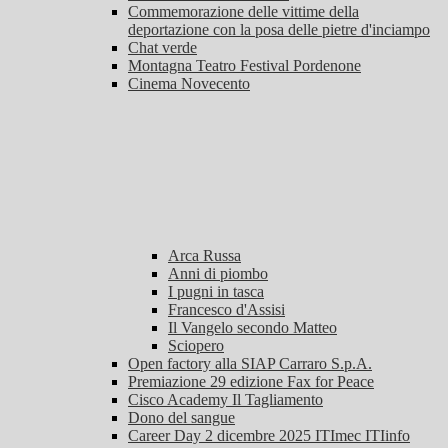
Commemorazione delle vittime della
deportazione con la posa delle pietre d'inciampo
Chat verde
Montagna Teatro Festival Pordenone
Cinema Novecento
Arca Russa
Anni di piombo
I pugni in tasca
Francesco d'Assisi
Il Vangelo secondo Matteo
Sciopero
Open factory alla SIAP Carraro S.p.A.
Premiazione 29 edizione Fax for Peace
Cisco Academy Il Tagliamento
Dono del sangue
Career Day 2 dicembre 2025 ITImec ITIinfo