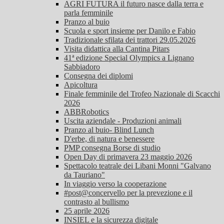
AGRI FUTURA il futuro nasce dalla terra e
parla femminile
Pranzo al buio
Scuola e sport insieme per Danilo e Fabio
Tradizionale sfilata dei trattori 29.05.2026
Visita didattica alla Cantina Pitars
41ª edizione Special Olympics a Lignano
Sabbiadoro
Consegna dei diplomi
Apicoltura
Finale femminile del Trofeo Nazionale di Scacchi
2026
ABBRobotics
Uscita aziendale - Produzioni animali
Pranzo al buio- Blind Lunch
D'erbe, di natura e benessere
PMP consegna Borse di studio
Open Day di primavera 23 maggio 2026
Spettacolo teatrale dei Libani Monni "Galvano
da Tauriano"
In viaggio verso la cooperazione
#post@concervello per la prevezione e il
contrasto al bullismo
25 aprile 2026
INSIEL e la sicurezza digitale