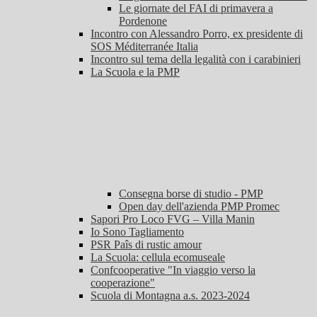
Le giornate del FAI di primavera a
Pordenone
Incontro con Alessandro Porro, ex presidente di
SOS Méditerranée Italia
Incontro sul tema della legalità con i carabinieri
La Scuola e la PMP
Consegna borse di studio - PMP
Open day dell'azienda PMP Promec
Sapori Pro Loco FVG – Villa Manin
Io Sono Tagliamento
PSR Paîs di rustic amour
La Scuola: cellula ecomuseale
Confcooperative "In viaggio verso la
cooperazione"
Scuola di Montagna a.s. 2023-2024