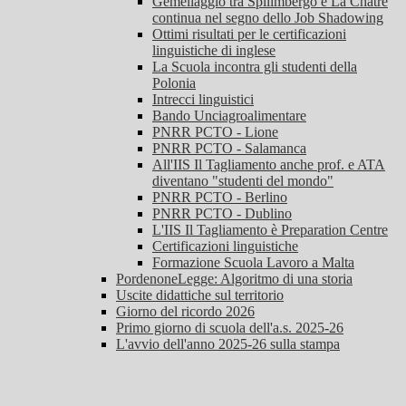
Gemellaggio tra Spilimbergo e La Châtre
continua nel segno dello Job Shadowing
Ottimi risultati per le certificazioni
linguistiche di inglese
La Scuola incontra gli studenti della
Polonia
Intrecci linguistici
Bando Unciagroalimentare
PNRR PCTO - Lione
PNRR PCTO - Salamanca
All'IIS Il Tagliamento anche prof. e ATA
diventano "studenti del mondo"
PNRR PCTO - Berlino
PNRR PCTO - Dublino
L'IIS Il Tagliamento è Preparation Centre
Certificazioni linguistiche
Formazione Scuola Lavoro a Malta
PordenoneLegge: Algoritmo di una storia
Uscite didattiche sul territorio
Giorno del ricordo 2026
Primo giorno di scuola dell'a.s. 2025-26
L'avvio dell'anno 2025-26 sulla stampa