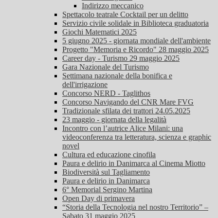
Indirizzo meccanico
Spettacolo teatrale Cocktail per un delitto
Servizio civile solidale in Biblioteca graduatoria
Giochi Matematici 2025
5 giugno 2025 - giornata mondiale dell'ambiente
Progetto "Memoria e Ricordo" 28 maggio 2025
Career day - Turismo 29 maggio 2025
Gara Nazionale del Turismo
Settimana nazionale della bonifica e
dell'irrigazione
Concorso NERD - Taglithos
Concorso Navigando del CNR Mare FVG
Tradizionale sfilata dei trattori 24.05.2025
23 maggio - giornata della legalità
Incontro con l’autrice Alice Milani: una
videoconferenza tra letteratura, scienza e graphic
novel
Cultura ed educazione cinofila
Paura e delirio in Danimarca al Cinema Miotto
Biodiversità sul Tagliamento
Paura e delirio in Danimarca
6° Memorial Sergino Martina
Open Day di primavera
“Storia della Tecnologia nel nostro Territorio” –
Sabato 31 maggio 2025