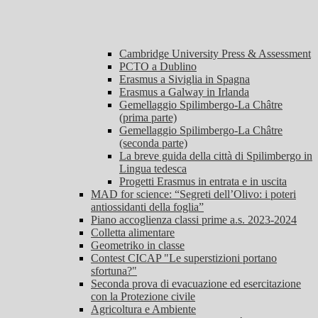
Cambridge University Press & Assessment
PCTO a Dublino
Erasmus a Siviglia in Spagna
Erasmus a Galway in Irlanda
Gemellaggio Spilimbergo-La Châtre
(prima parte)
Gemellaggio Spilimbergo-La Châtre
(seconda parte)
La breve guida della città di Spilimbergo in
Lingua tedesca
Progetti Erasmus in entrata e in uscita
MAD for science: “Segreti dell’Olivo: i poteri
antiossidanti della foglia”
Piano accoglienza classi prime a.s. 2023-2024
Colletta alimentare
Geometriko in classe
Contest CICAP "Le superstizioni portano
sfortuna?"
Seconda prova di evacuazione ed esercitazione
con la Protezione civile
Agricoltura e Ambiente