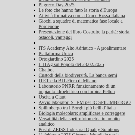
Pi greco Day 2025
Le foto che hanno fatto la storia d'Europa
Attività formativa con la Croce Rossa Italiana
Giochi a squadre di matematica fase locale a
Pordenone
Presentazione del libro Costruire la parità: storia,
ostacoli, vantaggi
ITS Academy Alto Adriatico - Agroalimentare
Piattaforma Unica
Ortogiardino 2025
L'ITAg sul Popolo del 23.02.2025
Chatbot
Custodi della biodiversità. La banca-semi
ITET e la BIT-Fiera di Milano
Laboratorio PNRR funzionamento di un
impianto idroelettrico con turbina Pelton
Uscita a Claut
Avvio laboratori STEM per IC SPILIMBERGO
Spilimbergo tra i Borghi più belli d’Italia
Biologia molecolare: amplificare e correggere
Versatilità della spettrofotometria in ambito
analitico
Post di ZEISS Industrial Quality Solutions
11 febbraio 2025 Giornata Mondiale per la