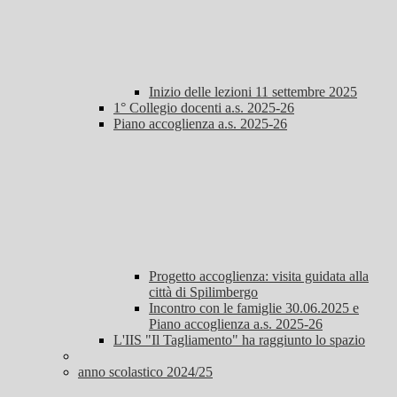
Inizio delle lezioni 11 settembre 2025
1° Collegio docenti a.s. 2025-26
Piano accoglienza a.s. 2025-26
Progetto accoglienza: visita guidata alla
città di Spilimbergo
Incontro con le famiglie 30.06.2025 e
Piano accoglienza a.s. 2025-26
L'IIS "Il Tagliamento" ha raggiunto lo spazio
anno scolastico 2024/25