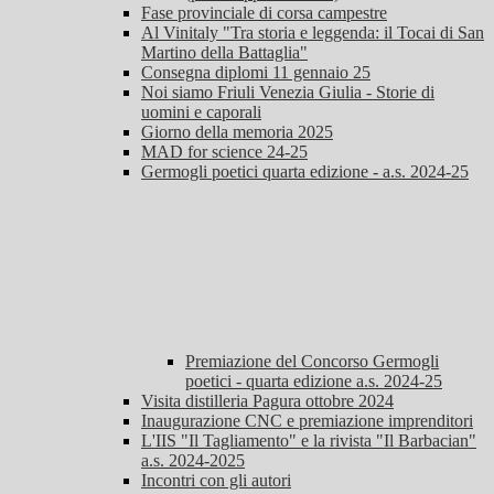
Fase provinciale di corsa campestre
Al Vinitaly "Tra storia e leggenda: il Tocai di San
Martino della Battaglia"
Consegna diplomi 11 gennaio 25
Noi siamo Friuli Venezia Giulia - Storie di
uomini e caporali
Giorno della memoria 2025
MAD for science 24-25
Germogli poetici quarta edizione - a.s. 2024-25
Premiazione del Concorso Germogli
poetici - quarta edizione a.s. 2024-25
Visita distilleria Pagura ottobre 2024
Inaugurazione CNC e premiazione imprenditori
L'IIS "Il Tagliamento" e la rivista "Il Barbacian"
a.s. 2024-2025
Incontri con gli autori