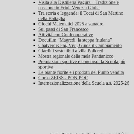
Visita alla Distilleria Pagura – Tradizione e
passione in Friuli Venezia Giulia
Tra storia e leggenda: il Tocai di San Martino
della Battaglia
Giochi Matematici 2025 a squadre
Sui passi di San Francesco
Attività con Confcooperative
Docufilm “Magredi: la steppa friulana”
Chatverde: Fai, Vivi, Guida il Cambiamento
Giardini sostenibili a villa Policreti
Mostra regionale della mela Pantianicco
Premiazioni sportive e concorso: la Scuola più
sportiva
Le piante fiorite e i prodotti del Punto vendita
Corso ZEISS - PON POC
Internazionalizzazione della Scuola a.s. 2025-26