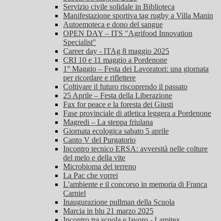
Servizio civile solidale in Biblioteca
Manifestazione sportiva tag rugby a Villa Manin
Autoemoteca e dono del sangue
OPEN DAY – ITS "Agrifood Innovation
Specialist"
Career day - ITAg 8 maggio 2025
CRI 10 e 11 maggio a Pordenone
1° Maggio – Festa dei Lavoratori: una giornata
per ricordare e riflettere
Coltivare il futuro riscoprendo il passato
25 Aprile – Festa della Liberazione
Fax for peace e la foresta dei Giusti
Fase provinciale di atletica leggera a Pordenone
Magredi – La steppa friulana
Giornata ecologica sabato 5 aprile
Canto V del Purgatorio
Incontro tecnico ERSA: avversità nelle colture
del melo e della vite
Microbioma del terreno
La Pac che vorrei
L'ambiente e il concorso in memoria di Franca
Carniel
Inaugurazione pullman della Scuola
Marcia in blu 21 marzo 2025
Incontro tra scuola e lavoro - Lamitex