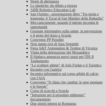
Storie di alternanza
Le plastiche: da rifiuto a risorsa
ABB Robotics Education Lab
San Quirino - presentazione libro "Tra storia e
leggenda: il Tocai di San Martino della Battaglia"
Meccanicamente: quando il talento incontra le
opportunità
Giornate informative sulla salute, la prevenzione
e il gesto del dono a Scuola
Convegno PP Pasolini
Non siamo eroi di Sara Segantin
Fiera A&T Automation & Testing di Vicenza
Visita della delegazione del Mozambico
Il Sindaco annuncia nuovi spazi per l'IIS Il
Tagliamento
“Le sculture ultime” di Ado Furlan e il Turistico
Incontro con l'autrice
Incontro informativo sul corso arbitri di calcio
con l'AIA
Convegno "Il clima che cambia: le aree montane
e le foreste"
Corso di scacchi a Scuola
“Istruzioni per il prossimo millennio”
documentario
Due giorni intensi in Romagna