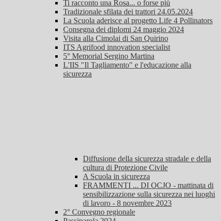
Ti racconto una Rosa... o forse più
Tradizionale sfilata dei trattori 24.05.2024
La Scuola aderisce al progetto Life 4 Pollinators
Consegna dei diplomi 24 maggio 2024
Visita alla Cimolai di San Quirino
ITS Agrifood innovation specialist
5° Memorial Sergino Martina
L'IIS "Il Tagliamento" e l'educazione alla
sicurezza
Diffusione della sicurezza stradale e della
cultura di Protezione Civile
A Scuola in sicurezza
FRAMMENTI ... DI OCJO - mattinata di
sensibilizzazione sulla sicurezza nei luoghi
di lavoro - 8 novembre 2023
2° Convegno regionale
Passiparola 2024