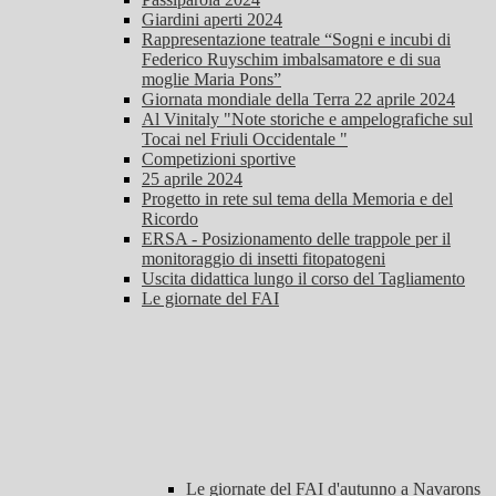
Giardini aperti 2024
Rappresentazione teatrale “Sogni e incubi di
Federico Ruyschim imbalsamatore e di sua
moglie Maria Pons”
Giornata mondiale della Terra 22 aprile 2024
Al Vinitaly "Note storiche e ampelografiche sul
Tocai nel Friuli Occidentale "
Competizioni sportive
25 aprile 2024
Progetto in rete sul tema della Memoria e del
Ricordo
ERSA - Posizionamento delle trappole per il
monitoraggio di insetti fitopatogeni
Uscita didattica lungo il corso del Tagliamento
Le giornate del FAI
Le giornate del FAI d'autunno a Navarons