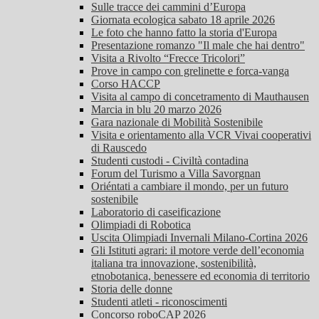
Sulle tracce dei cammini d’Europa
Giornata ecologica sabato 18 aprile 2026
Le foto che hanno fatto la storia d'Europa
Presentazione romanzo "Il male che hai dentro"
Visita a Rivolto “Frecce Tricolori”
Prove in campo con grelinette e forca-vanga
Corso HACCP
Visita al campo di concetramento di Mauthausen
Marcia in blu 20 marzo 2026
Gara nazionale di Mobilità Sostenibile
Visita e orientamento alla VCR Vivai cooperativi
di Rauscedo
Studenti custodi - Civiltà contadina
Forum del Turismo a Villa Savorgnan
Oriéntati a cambiare il mondo, per un futuro
sostenibile
Laboratorio di caseificazione
Olimpiadi di Robotica
Uscita Olimpiadi Invernali Milano-Cortina 2026
Gli Istituti agrari: il motore verde dell’economia
italiana tra innovazione, sostenibilità,
etnobotanica, benessere ed economia di territorio
Storia delle donne
Studenti atleti - riconoscimenti
Concorso roboCAP 2026