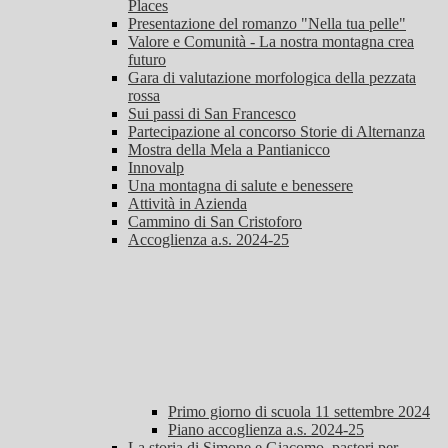
Places
Presentazione del romanzo "Nella tua pelle"
Valore e Comunità - La nostra montagna crea
futuro
Gara di valutazione morfologica della pezzata
rossa
Sui passi di San Francesco
Partecipazione al concorso Storie di Alternanza
Mostra della Mela a Pantianicco
Innovalp
Una montagna di salute e benessere
Attività in Azienda
Cammino di San Cristoforo
Accoglienza a.s. 2024-25
Primo giorno di scuola 11 settembre 2024
Piano accoglienza a.s. 2024-25
La storia di Simone e Giacomo, pastori per