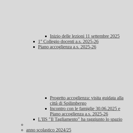
Inizio delle lezioni 11 settembre 2025
1° Collegio docenti a.s. 2025-26
Piano accoglienza a.s. 2025-26
Progetto accoglienza: visita guidata alla
città di Spilimbergo
Incontro con le famiglie 30.06.2025 e
Piano accoglienza a.s. 2025-26
L'IIS "Il Tagliamento" ha raggiunto lo spazio
anno scolastico 2024/25