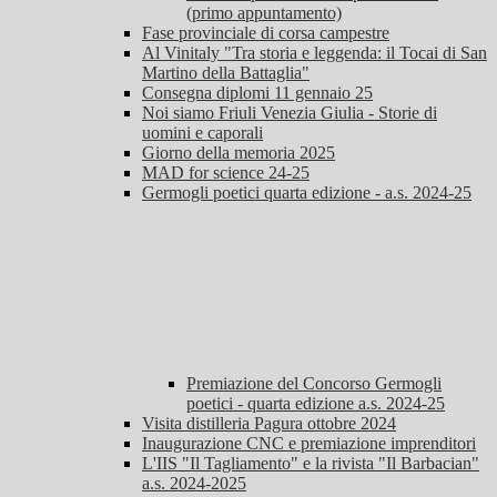
(primo appuntamento)
Fase provinciale di corsa campestre
Al Vinitaly "Tra storia e leggenda: il Tocai di San
Martino della Battaglia"
Consegna diplomi 11 gennaio 25
Noi siamo Friuli Venezia Giulia - Storie di
uomini e caporali
Giorno della memoria 2025
MAD for science 24-25
Germogli poetici quarta edizione - a.s. 2024-25
Premiazione del Concorso Germogli
poetici - quarta edizione a.s. 2024-25
Visita distilleria Pagura ottobre 2024
Inaugurazione CNC e premiazione imprenditori
L'IIS "Il Tagliamento" e la rivista "Il Barbacian"
a.s. 2024-2025