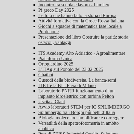
Incontro tra scuola e lavoro - Lamitex
Pi greco Day 2025
Le foto che hanno fatto la storia d'Europa
Attività formativa con la Croce Rossa Italiana
Giochi a squadre di matematica fase locale a
Pordenone
Presentazione del libro Costruire la parità: storia,
ostacoli, vantaggi
ITS Academy Alto Adriatico - Agroalimentare
Piattaforma Unica
Ortogiardino 2025
L'ITAg sul Popolo del 23.02.2025
Chatbot
Custodi della biodiversità. La banca-semi
ITET e la BIT-Fiera di Milano
Laboratorio PNRR funzionamento di un
impianto idroelettrico con turbina Pelton
Uscita a Claut
Avvio laboratori STEM per IC SPILIMBERGO
Spilimbergo tra i Borghi più belli d’Italia
Biologia molecolare: amplificare e correggere
Versatilità della spettrofotometria in ambito
analitico
Post di ZEISS Industrial Quality Solutions