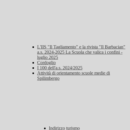
L'IIS "Il Tagliamento" e la rivista "Il Barbacian"
a.s. 2024-2025 La Scuola che valica i confini -
luglio 2025
Cordoglio
I 100 dell'a.s. 2024/2025
Attività di orientamento scuole medie di
Spilimbergo
Indirizzo turismo