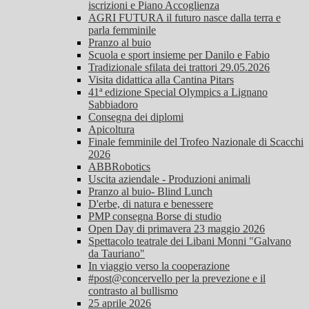
iscrizioni e Piano Accoglienza
AGRI FUTURA il futuro nasce dalla terra e
parla femminile
Pranzo al buio
Scuola e sport insieme per Danilo e Fabio
Tradizionale sfilata dei trattori 29.05.2026
Visita didattica alla Cantina Pitars
41ª edizione Special Olympics a Lignano
Sabbiadoro
Consegna dei diplomi
Apicoltura
Finale femminile del Trofeo Nazionale di Scacchi
2026
ABBRobotics
Uscita aziendale - Produzioni animali
Pranzo al buio- Blind Lunch
D'erbe, di natura e benessere
PMP consegna Borse di studio
Open Day di primavera 23 maggio 2026
Spettacolo teatrale dei Libani Monni "Galvano
da Tauriano"
In viaggio verso la cooperazione
#post@concervello per la prevezione e il
contrasto al bullismo
25 aprile 2026