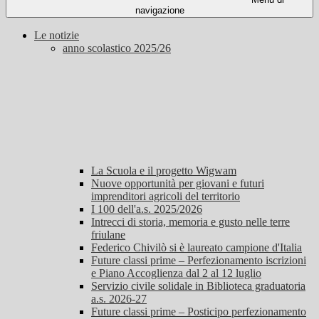
navigazione
Le notizie
anno scolastico 2025/26
La Scuola e il progetto Wigwam
Nuove opportunità per giovani e futuri
imprenditori agricoli del territorio
I 100 dell'a.s. 2025/2026
Intrecci di storia, memoria e gusto nelle terre
friulane
Federico Chivilò si è laureato campione d'Italia
Future classi prime – Perfezionamento iscrizioni
e Piano Accoglienza dal 2 al 12 luglio
Servizio civile solidale in Biblioteca graduatoria
a.s. 2026-27
Future classi prime – Posticipo perfezionamento