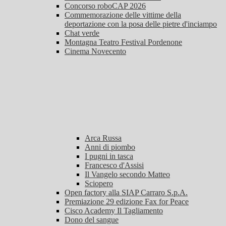
Concorso roboCAP 2026
Commemorazione delle vittime della
deportazione con la posa delle pietre d'inciampo
Chat verde
Montagna Teatro Festival Pordenone
Cinema Novecento
Arca Russa
Anni di piombo
I pugni in tasca
Francesco d'Assisi
Il Vangelo secondo Matteo
Sciopero
Open factory alla SIAP Carraro S.p.A.
Premiazione 29 edizione Fax for Peace
Cisco Academy Il Tagliamento
Dono del sangue