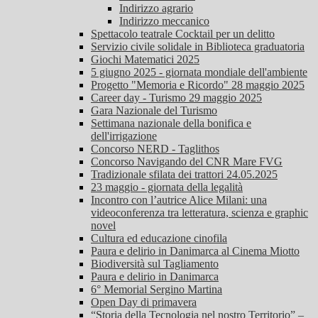
Indirizzo agrario
Indirizzo meccanico
Spettacolo teatrale Cocktail per un delitto
Servizio civile solidale in Biblioteca graduatoria
Giochi Matematici 2025
5 giugno 2025 - giornata mondiale dell'ambiente
Progetto "Memoria e Ricordo" 28 maggio 2025
Career day - Turismo 29 maggio 2025
Gara Nazionale del Turismo
Settimana nazionale della bonifica e
dell'irrigazione
Concorso NERD - Taglithos
Concorso Navigando del CNR Mare FVG
Tradizionale sfilata dei trattori 24.05.2025
23 maggio - giornata della legalità
Incontro con l’autrice Alice Milani: una
videoconferenza tra letteratura, scienza e graphic
novel
Cultura ed educazione cinofila
Paura e delirio in Danimarca al Cinema Miotto
Biodiversità sul Tagliamento
Paura e delirio in Danimarca
6° Memorial Sergino Martina
Open Day di primavera
“Storia della Tecnologia nel nostro Territorio” –