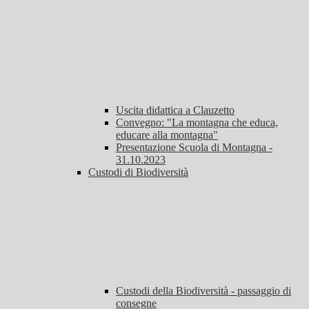
Uscita didattica a Clauzetto
Convegno: "La montagna che educa,
educare alla montagna"
Presentazione Scuola di Montagna -
31.10.2023
Custodi di Biodiversità
Custodi della Biodiversità - passaggio di
consegne