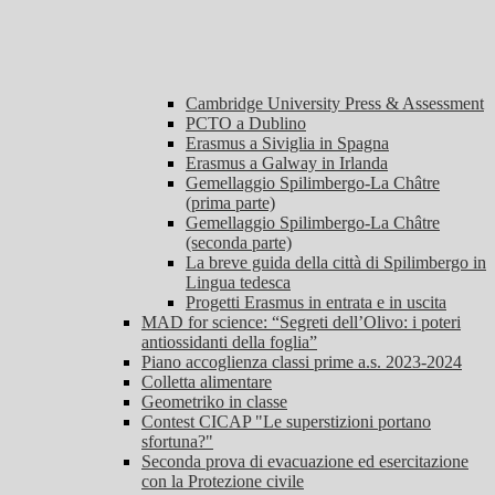
Cambridge University Press & Assessment
PCTO a Dublino
Erasmus a Siviglia in Spagna
Erasmus a Galway in Irlanda
Gemellaggio Spilimbergo-La Châtre
(prima parte)
Gemellaggio Spilimbergo-La Châtre
(seconda parte)
La breve guida della città di Spilimbergo in
Lingua tedesca
Progetti Erasmus in entrata e in uscita
MAD for science: “Segreti dell’Olivo: i poteri
antiossidanti della foglia”
Piano accoglienza classi prime a.s. 2023-2024
Colletta alimentare
Geometriko in classe
Contest CICAP "Le superstizioni portano
sfortuna?"
Seconda prova di evacuazione ed esercitazione
con la Protezione civile