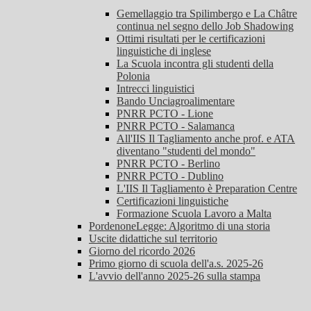
Gemellaggio tra Spilimbergo e La Châtre
continua nel segno dello Job Shadowing
Ottimi risultati per le certificazioni
linguistiche di inglese
La Scuola incontra gli studenti della
Polonia
Intrecci linguistici
Bando Unciagroalimentare
PNRR PCTO - Lione
PNRR PCTO - Salamanca
All'IIS Il Tagliamento anche prof. e ATA
diventano "studenti del mondo"
PNRR PCTO - Berlino
PNRR PCTO - Dublino
L'IIS Il Tagliamento è Preparation Centre
Certificazioni linguistiche
Formazione Scuola Lavoro a Malta
PordenoneLegge: Algoritmo di una storia
Uscite didattiche sul territorio
Giorno del ricordo 2026
Primo giorno di scuola dell'a.s. 2025-26
L'avvio dell'anno 2025-26 sulla stampa