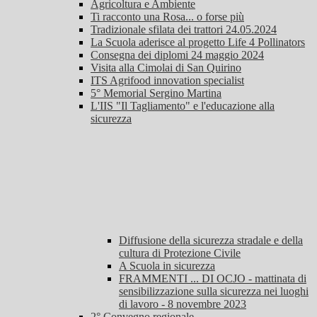
Agricoltura e Ambiente
Ti racconto una Rosa... o forse più
Tradizionale sfilata dei trattori 24.05.2024
La Scuola aderisce al progetto Life 4 Pollinators
Consegna dei diplomi 24 maggio 2024
Visita alla Cimolai di San Quirino
ITS Agrifood innovation specialist
5° Memorial Sergino Martina
L'IIS "Il Tagliamento" e l'educazione alla
sicurezza
Diffusione della sicurezza stradale e della
cultura di Protezione Civile
A Scuola in sicurezza
FRAMMENTI ... DI OCJO - mattinata di
sensibilizzazione sulla sicurezza nei luoghi
di lavoro - 8 novembre 2023
2° Convegno regionale