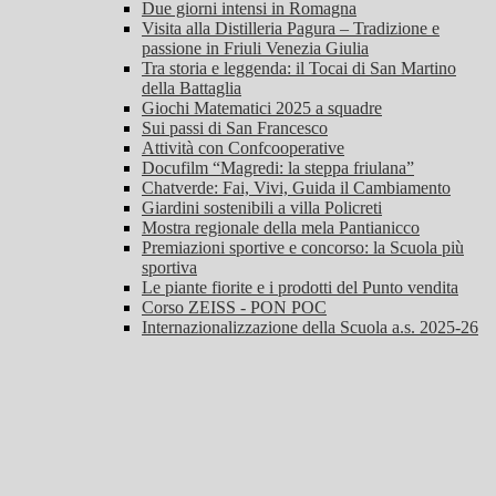
Due giorni intensi in Romagna
Visita alla Distilleria Pagura – Tradizione e
passione in Friuli Venezia Giulia
Tra storia e leggenda: il Tocai di San Martino
della Battaglia
Giochi Matematici 2025 a squadre
Sui passi di San Francesco
Attività con Confcooperative
Docufilm “Magredi: la steppa friulana”
Chatverde: Fai, Vivi, Guida il Cambiamento
Giardini sostenibili a villa Policreti
Mostra regionale della mela Pantianicco
Premiazioni sportive e concorso: la Scuola più
sportiva
Le piante fiorite e i prodotti del Punto vendita
Corso ZEISS - PON POC
Internazionalizzazione della Scuola a.s. 2025-26