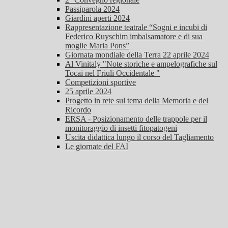
Passiparola 2024
Giardini aperti 2024
Rappresentazione teatrale “Sogni e incubi di
Federico Ruyschim imbalsamatore e di sua
moglie Maria Pons”
Giornata mondiale della Terra 22 aprile 2024
Al Vinitaly "Note storiche e ampelografiche sul
Tocai nel Friuli Occidentale "
Competizioni sportive
25 aprile 2024
Progetto in rete sul tema della Memoria e del
Ricordo
ERSA - Posizionamento delle trappole per il
monitoraggio di insetti fitopatogeni
Uscita didattica lungo il corso del Tagliamento
Le giornate del FAI