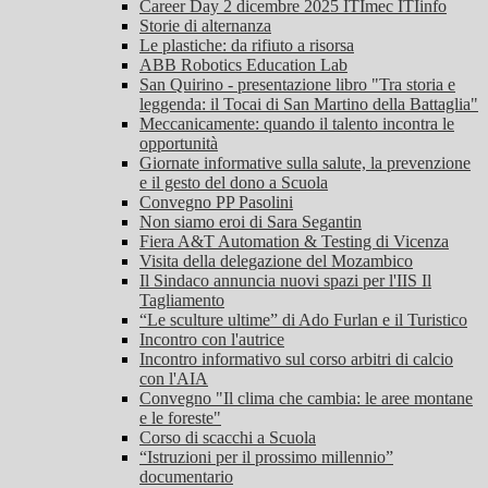
Career Day 2 dicembre 2025 ITImec ITIinfo
Storie di alternanza
Le plastiche: da rifiuto a risorsa
ABB Robotics Education Lab
San Quirino - presentazione libro "Tra storia e
leggenda: il Tocai di San Martino della Battaglia"
Meccanicamente: quando il talento incontra le
opportunità
Giornate informative sulla salute, la prevenzione
e il gesto del dono a Scuola
Convegno PP Pasolini
Non siamo eroi di Sara Segantin
Fiera A&T Automation & Testing di Vicenza
Visita della delegazione del Mozambico
Il Sindaco annuncia nuovi spazi per l'IIS Il
Tagliamento
“Le sculture ultime” di Ado Furlan e il Turistico
Incontro con l'autrice
Incontro informativo sul corso arbitri di calcio
con l'AIA
Convegno "Il clima che cambia: le aree montane
e le foreste"
Corso di scacchi a Scuola
“Istruzioni per il prossimo millennio”
documentario