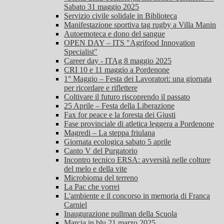
Sabato 31 maggio 2025
Servizio civile solidale in Biblioteca
Manifestazione sportiva tag rugby a Villa Manin
Autoemoteca e dono del sangue
OPEN DAY – ITS "Agrifood Innovation
Specialist"
Career day - ITAg 8 maggio 2025
CRI 10 e 11 maggio a Pordenone
1° Maggio – Festa dei Lavoratori: una giornata
per ricordare e riflettere
Coltivare il futuro riscoprendo il passato
25 Aprile – Festa della Liberazione
Fax for peace e la foresta dei Giusti
Fase provinciale di atletica leggera a Pordenone
Magredi – La steppa friulana
Giornata ecologica sabato 5 aprile
Canto V del Purgatorio
Incontro tecnico ERSA: avversità nelle colture
del melo e della vite
Microbioma del terreno
La Pac che vorrei
L'ambiente e il concorso in memoria di Franca
Carniel
Inaugurazione pullman della Scuola
Marcia in blu 21 marzo 2025