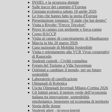
INSIEL e la sicurezza digitale
Sulle tracce dei cammini d’Europa
Giornata ecologica sabato 18 aprile 2026
Le foto che hanno fatto la storia d'Europa
Presentazione romanzo "Il male che hai dentro"
Visita a Rivolto “Frecce Tricolori”
Prove in campo con grelinette e forca-vanga
Corso HACCP
Visita al campo di concetramento di Mauthausen
Marcia in blu 20 marzo 2026
Gara nazionale di Mobilità Sostenibile
Visita e orientamento alla VCR Vivai cooperativi
di Rauscedo
Studenti custodi - Civiltà contadina
Forum del Turismo a Villa Savorgnan
Oriéntati a cambiare il mondo, per un futuro
sostenibile
Laboratorio di caseificazione
Olimpiadi di Robotica
Uscita Olimpiadi Invernali Milano-Cortina 2026
Gli Istituti agrari: il motore verde dell’economia
italiana tra innovazione, sostenibilità,
etnobotanica, benessere ed economia di territorio
Storia delle donne
Studenti atleti - riconoscimenti