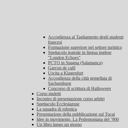
Accoglienza al Tagliamento degli studenti
francesi
Formazione superiore nel settore turistico
Spettacolo teatrale in lingua inglese
"London Echoes"
PCTO in Spagna (Salamanca)
Garçon de café
Uscita a Klagenfurt
Accoglienza della città gemellata di
Sachsenburg
Concorso di scrittura di Halloween
Corso muletti
Incontro di presentazione corso arbitri
Spettacolo Ecclesiazuse
La squadra di robotica
Presentazione della pubblicazione sul Tocai
Idee in movimento. La Pedemontana del ‘900
Un libro lungo un giorno