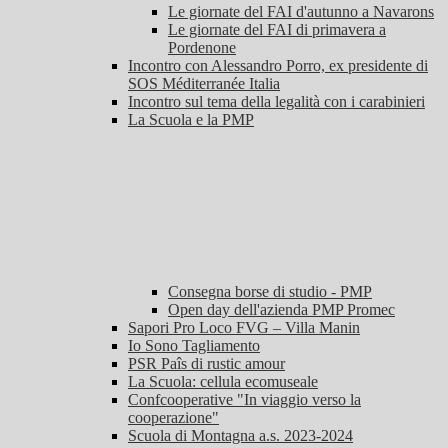
Le giornate del FAI d'autunno a Navarons
Le giornate del FAI di primavera a
Pordenone
Incontro con Alessandro Porro, ex presidente di
SOS Méditerranée Italia
Incontro sul tema della legalità con i carabinieri
La Scuola e la PMP
Consegna borse di studio - PMP
Open day dell'azienda PMP Promec
Sapori Pro Loco FVG – Villa Manin
Io Sono Tagliamento
PSR Paîs di rustic amour
La Scuola: cellula ecomuseale
Confcooperative "In viaggio verso la
cooperazione"
Scuola di Montagna a.s. 2023-2024