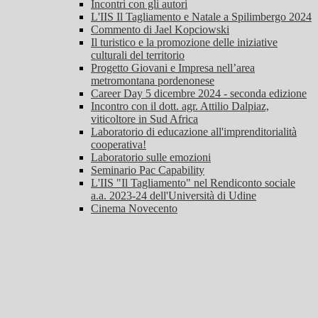
Incontri con gli autori
L'IIS Il Tagliamento e Natale a Spilimbergo 2024
Commento di Jael Kopciowski
Il turistico e la promozione delle iniziative
culturali del territorio
Progetto Giovani e Impresa nell’area
metromontana pordenonese
Career Day 5 dicembre 2024 - seconda edizione
Incontro con il dott. agr. Attilio Dalpiaz,
viticoltore in Sud Africa
Laboratorio di educazione all'imprenditorialità
cooperativa!
Laboratorio sulle emozioni
Seminario Pac Capability
L'IIS "Il Tagliamento" nel Rendiconto sociale
a.a. 2023-24 dell'Università di Udine
Cinema Novecento