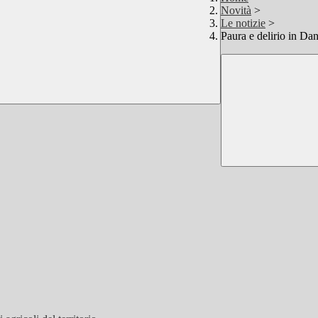
Novità
>
Le notizie
>
Paura e delirio in D