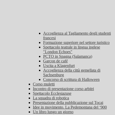
Accoglienza al Tagliamento degli studenti
francesi
Formazione superiore nel settore turistico
Spettacolo teatrale in lingua inglese
"London Echoes"
PCTO in Spagna (Salamanca)
Garçon de café
Uscita a Klagenfurt
Accoglienza della città gemellata di
Sachsenburg
Concorso di scrittura di Halloween
Corso muletti
Incontro di presentazione corso arbitri
Spettacolo Ecclesiazuse
La squadra di robotica
Presentazione della pubblicazione sul Tocai
Idee in movimento. La Pedemontana del ‘900
Un libro lungo un giorno