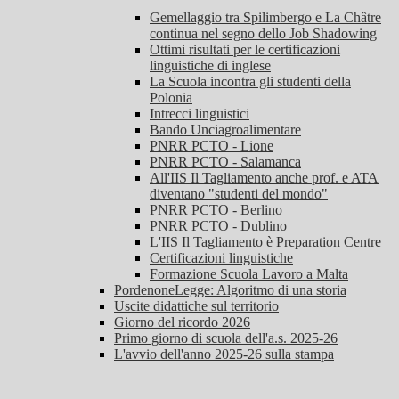
Gemellaggio tra Spilimbergo e La Châtre
continua nel segno dello Job Shadowing
Ottimi risultati per le certificazioni
linguistiche di inglese
La Scuola incontra gli studenti della
Polonia
Intrecci linguistici
Bando Unciagroalimentare
PNRR PCTO - Lione
PNRR PCTO - Salamanca
All'IIS Il Tagliamento anche prof. e ATA
diventano "studenti del mondo"
PNRR PCTO - Berlino
PNRR PCTO - Dublino
L'IIS Il Tagliamento è Preparation Centre
Certificazioni linguistiche
Formazione Scuola Lavoro a Malta
PordenoneLegge: Algoritmo di una storia
Uscite didattiche sul territorio
Giorno del ricordo 2026
Primo giorno di scuola dell'a.s. 2025-26
L'avvio dell'anno 2025-26 sulla stampa