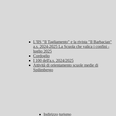
L'IIS "Il Tagliamento" e la rivista "Il Barbacian"
a.s. 2024-2025 La Scuola che valica i confini -
luglio 2025
Cordoglio
I 100 dell'a.s. 2024/2025
Attività di orientamento scuole medie di
Spilimbergo
Indirizzo turismo