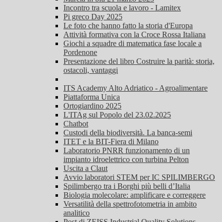
Incontro tra scuola e lavoro - Lamitex
Pi greco Day 2025
Le foto che hanno fatto la storia d'Europa
Attività formativa con la Croce Rossa Italiana
Giochi a squadre di matematica fase locale a
Pordenone
Presentazione del libro Costruire la parità: storia,
ostacoli, vantaggi
ITS Academy Alto Adriatico - Agroalimentare
Piattaforma Unica
Ortogiardino 2025
L'ITAg sul Popolo del 23.02.2025
Chatbot
Custodi della biodiversità. La banca-semi
ITET e la BIT-Fiera di Milano
Laboratorio PNRR funzionamento di un
impianto idroelettrico con turbina Pelton
Uscita a Claut
Avvio laboratori STEM per IC SPILIMBERGO
Spilimbergo tra i Borghi più belli d’Italia
Biologia molecolare: amplificare e correggere
Versatilità della spettrofotometria in ambito
analitico
Post di ZEISS Industrial Quality Solutions