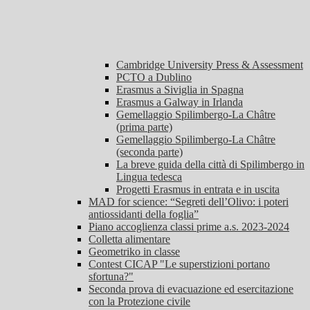
Cambridge University Press & Assessment
PCTO a Dublino
Erasmus a Siviglia in Spagna
Erasmus a Galway in Irlanda
Gemellaggio Spilimbergo-La Châtre
(prima parte)
Gemellaggio Spilimbergo-La Châtre
(seconda parte)
La breve guida della città di Spilimbergo in
Lingua tedesca
Progetti Erasmus in entrata e in uscita
MAD for science: “Segreti dell’Olivo: i poteri
antiossidanti della foglia”
Piano accoglienza classi prime a.s. 2023-2024
Colletta alimentare
Geometriko in classe
Contest CICAP "Le superstizioni portano
sfortuna?"
Seconda prova di evacuazione ed esercitazione
con la Protezione civile