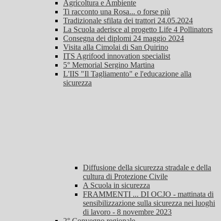
Agricoltura e Ambiente
Ti racconto una Rosa... o forse più
Tradizionale sfilata dei trattori 24.05.2024
La Scuola aderisce al progetto Life 4 Pollinators
Consegna dei diplomi 24 maggio 2024
Visita alla Cimolai di San Quirino
ITS Agrifood innovation specialist
5° Memorial Sergino Martina
L'IIS "Il Tagliamento" e l'educazione alla
sicurezza
Diffusione della sicurezza stradale e della
cultura di Protezione Civile
A Scuola in sicurezza
FRAMMENTI ... DI OCJO - mattinata di
sensibilizzazione sulla sicurezza nei luoghi
di lavoro - 8 novembre 2023
2° Convegno regionale