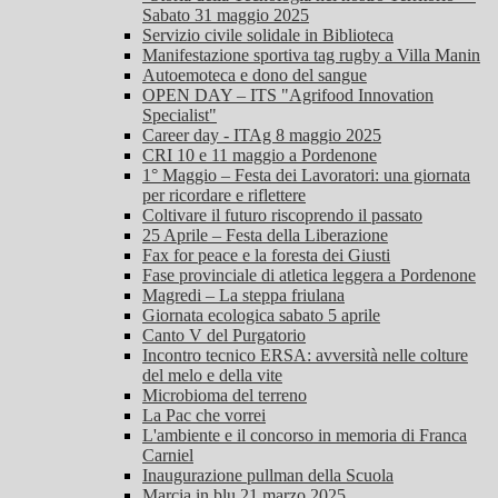
Sabato 31 maggio 2025
Servizio civile solidale in Biblioteca
Manifestazione sportiva tag rugby a Villa Manin
Autoemoteca e dono del sangue
OPEN DAY – ITS "Agrifood Innovation
Specialist"
Career day - ITAg 8 maggio 2025
CRI 10 e 11 maggio a Pordenone
1° Maggio – Festa dei Lavoratori: una giornata
per ricordare e riflettere
Coltivare il futuro riscoprendo il passato
25 Aprile – Festa della Liberazione
Fax for peace e la foresta dei Giusti
Fase provinciale di atletica leggera a Pordenone
Magredi – La steppa friulana
Giornata ecologica sabato 5 aprile
Canto V del Purgatorio
Incontro tecnico ERSA: avversità nelle colture
del melo e della vite
Microbioma del terreno
La Pac che vorrei
L'ambiente e il concorso in memoria di Franca
Carniel
Inaugurazione pullman della Scuola
Marcia in blu 21 marzo 2025