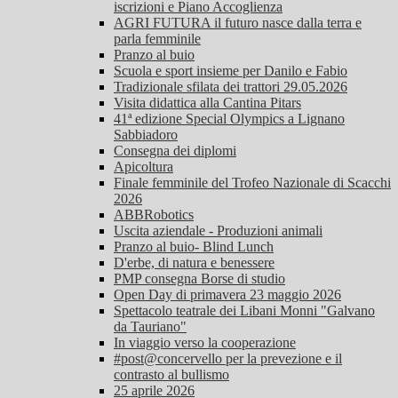
iscrizioni e Piano Accoglienza
AGRI FUTURA il futuro nasce dalla terra e
parla femminile
Pranzo al buio
Scuola e sport insieme per Danilo e Fabio
Tradizionale sfilata dei trattori 29.05.2026
Visita didattica alla Cantina Pitars
41ª edizione Special Olympics a Lignano
Sabbiadoro
Consegna dei diplomi
Apicoltura
Finale femminile del Trofeo Nazionale di Scacchi
2026
ABBRobotics
Uscita aziendale - Produzioni animali
Pranzo al buio- Blind Lunch
D'erbe, di natura e benessere
PMP consegna Borse di studio
Open Day di primavera 23 maggio 2026
Spettacolo teatrale dei Libani Monni "Galvano
da Tauriano"
In viaggio verso la cooperazione
#post@concervello per la prevezione e il
contrasto al bullismo
25 aprile 2026