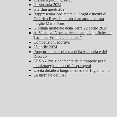
Passiparola 2024
Giardini aperti 2024
Rappresentazione teatrale “Sogni e incubi di
Federico Ruyschim imbalsamatore e di sua
moglie Maria Pons”
Giornata mondiale della Terra 22 aprile 2024
Al Vinitaly "Note storiche e ampelografiche sul
Tocai nel Friuli Occidentale "
Competizioni sportive
25 aprile 2024
Progetto in rete sul tema della Memoria e del
Ricordo
ERSA - Posizionamento delle trappole per il
monitoraggio di insetti fitopatogeni
Uscita didattica lungo il corso del Tagliamento
Le giornate del FAI