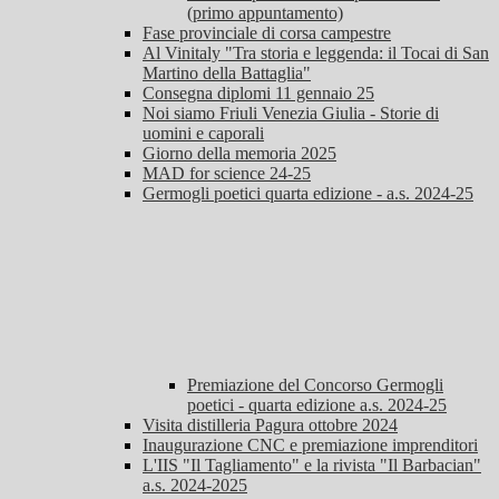
(primo appuntamento)
Fase provinciale di corsa campestre
Al Vinitaly "Tra storia e leggenda: il Tocai di San
Martino della Battaglia"
Consegna diplomi 11 gennaio 25
Noi siamo Friuli Venezia Giulia - Storie di
uomini e caporali
Giorno della memoria 2025
MAD for science 24-25
Germogli poetici quarta edizione - a.s. 2024-25
Premiazione del Concorso Germogli
poetici - quarta edizione a.s. 2024-25
Visita distilleria Pagura ottobre 2024
Inaugurazione CNC e premiazione imprenditori
L'IIS "Il Tagliamento" e la rivista "Il Barbacian"
a.s. 2024-2025