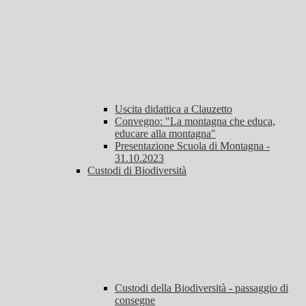
Uscita didattica a Clauzetto
Convegno: "La montagna che educa,
educare alla montagna"
Presentazione Scuola di Montagna -
31.10.2023
Custodi di Biodiversità
Custodi della Biodiversità - passaggio di
consegne