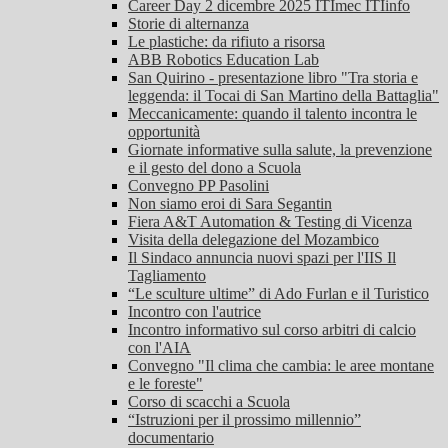
Career Day 2 dicembre 2025 ITImec ITIinfo
Storie di alternanza
Le plastiche: da rifiuto a risorsa
ABB Robotics Education Lab
San Quirino - presentazione libro "Tra storia e
leggenda: il Tocai di San Martino della Battaglia"
Meccanicamente: quando il talento incontra le
opportunità
Giornate informative sulla salute, la prevenzione
e il gesto del dono a Scuola
Convegno PP Pasolini
Non siamo eroi di Sara Segantin
Fiera A&T Automation & Testing di Vicenza
Visita della delegazione del Mozambico
Il Sindaco annuncia nuovi spazi per l'IIS Il
Tagliamento
“Le sculture ultime” di Ado Furlan e il Turistico
Incontro con l'autrice
Incontro informativo sul corso arbitri di calcio
con l'AIA
Convegno "Il clima che cambia: le aree montane
e le foreste"
Corso di scacchi a Scuola
“Istruzioni per il prossimo millennio”
documentario