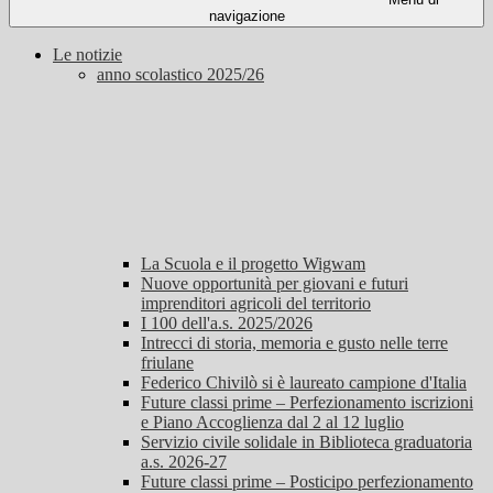
navigazione
Le notizie
anno scolastico 2025/26
La Scuola e il progetto Wigwam
Nuove opportunità per giovani e futuri
imprenditori agricoli del territorio
I 100 dell'a.s. 2025/2026
Intrecci di storia, memoria e gusto nelle terre
friulane
Federico Chivilò si è laureato campione d'Italia
Future classi prime – Perfezionamento iscrizioni
e Piano Accoglienza dal 2 al 12 luglio
Servizio civile solidale in Biblioteca graduatoria
a.s. 2026-27
Future classi prime – Posticipo perfezionamento