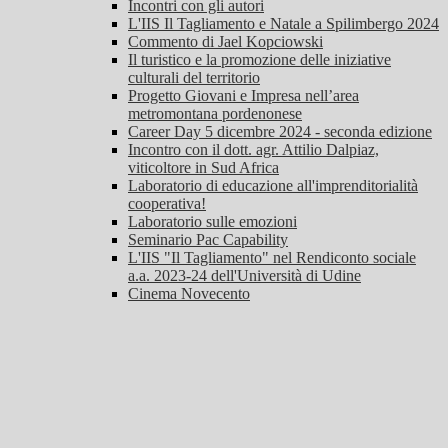
Incontri con gli autori
L'IIS Il Tagliamento e Natale a Spilimbergo 2024
Commento di Jael Kopciowski
Il turistico e la promozione delle iniziative
culturali del territorio
Progetto Giovani e Impresa nell’area
metromontana pordenonese
Career Day 5 dicembre 2024 - seconda edizione
Incontro con il dott. agr. Attilio Dalpiaz,
viticoltore in Sud Africa
Laboratorio di educazione all'imprenditorialità
cooperativa!
Laboratorio sulle emozioni
Seminario Pac Capability
L'IIS "Il Tagliamento" nel Rendiconto sociale
a.a. 2023-24 dell'Università di Udine
Cinema Novecento