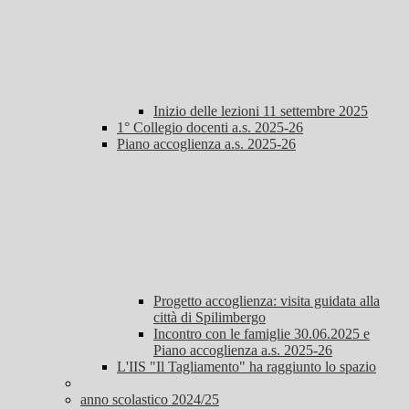
Inizio delle lezioni 11 settembre 2025
1° Collegio docenti a.s. 2025-26
Piano accoglienza a.s. 2025-26
Progetto accoglienza: visita guidata alla
città di Spilimbergo
Incontro con le famiglie 30.06.2025 e
Piano accoglienza a.s. 2025-26
L'IIS "Il Tagliamento" ha raggiunto lo spazio
anno scolastico 2024/25