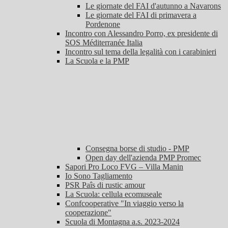
Le giornate del FAI d'autunno a Navarons
Le giornate del FAI di primavera a
Pordenone
Incontro con Alessandro Porro, ex presidente di
SOS Méditerranée Italia
Incontro sul tema della legalità con i carabinieri
La Scuola e la PMP
Consegna borse di studio - PMP
Open day dell'azienda PMP Promec
Sapori Pro Loco FVG – Villa Manin
Io Sono Tagliamento
PSR Paîs di rustic amour
La Scuola: cellula ecomuseale
Confcooperative "In viaggio verso la
cooperazione"
Scuola di Montagna a.s. 2023-2024