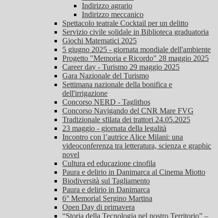
Indirizzo agrario
Indirizzo meccanico
Spettacolo teatrale Cocktail per un delitto
Servizio civile solidale in Biblioteca graduatoria
Giochi Matematici 2025
5 giugno 2025 - giornata mondiale dell'ambiente
Progetto "Memoria e Ricordo" 28 maggio 2025
Career day - Turismo 29 maggio 2025
Gara Nazionale del Turismo
Settimana nazionale della bonifica e
dell'irrigazione
Concorso NERD - Taglithos
Concorso Navigando del CNR Mare FVG
Tradizionale sfilata dei trattori 24.05.2025
23 maggio - giornata della legalità
Incontro con l’autrice Alice Milani: una
videoconferenza tra letteratura, scienza e graphic
novel
Cultura ed educazione cinofila
Paura e delirio in Danimarca al Cinema Miotto
Biodiversità sul Tagliamento
Paura e delirio in Danimarca
6° Memorial Sergino Martina
Open Day di primavera
“Storia della Tecnologia nel nostro Territorio” –