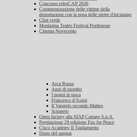
Concorso roboCAP 2026
Commemorazione delle vittime della
deportazione con la posa delle pietre d'inciampo
Chat verde
Montagna Teatro Festival Pordenone
Cinema Novecento
Arca Russa
Anni di piombo
I pugni in tasca
Francesco d'Assisi
Il Vangelo secondo Matteo
Sciopero
Open factory alla SIAP Carraro S.p.A.
Premiazione 29 edizione Fax for Peace
Cisco Academy Il Tagliamento
Dono del sangue