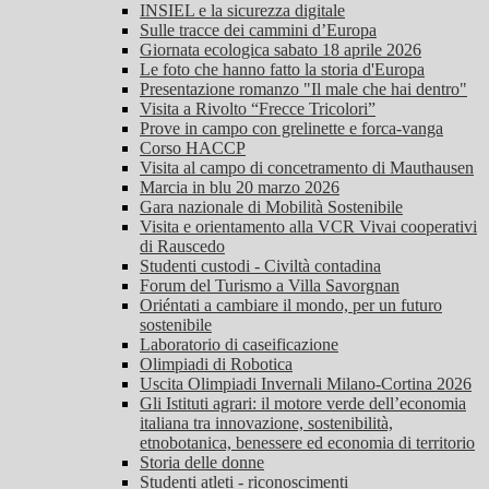
INSIEL e la sicurezza digitale
Sulle tracce dei cammini d’Europa
Giornata ecologica sabato 18 aprile 2026
Le foto che hanno fatto la storia d'Europa
Presentazione romanzo "Il male che hai dentro"
Visita a Rivolto “Frecce Tricolori”
Prove in campo con grelinette e forca-vanga
Corso HACCP
Visita al campo di concetramento di Mauthausen
Marcia in blu 20 marzo 2026
Gara nazionale di Mobilità Sostenibile
Visita e orientamento alla VCR Vivai cooperativi
di Rauscedo
Studenti custodi - Civiltà contadina
Forum del Turismo a Villa Savorgnan
Oriéntati a cambiare il mondo, per un futuro
sostenibile
Laboratorio di caseificazione
Olimpiadi di Robotica
Uscita Olimpiadi Invernali Milano-Cortina 2026
Gli Istituti agrari: il motore verde dell’economia
italiana tra innovazione, sostenibilità,
etnobotanica, benessere ed economia di territorio
Storia delle donne
Studenti atleti - riconoscimenti