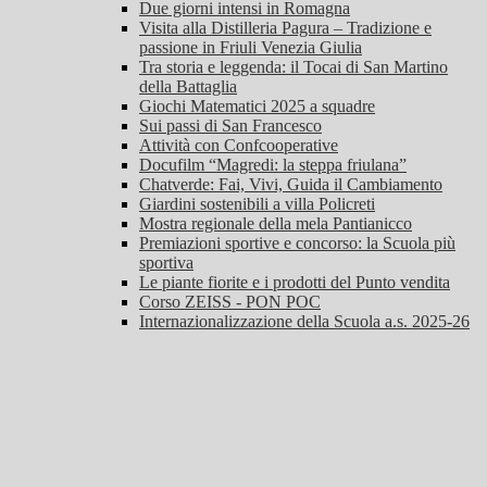
Due giorni intensi in Romagna
Visita alla Distilleria Pagura – Tradizione e
passione in Friuli Venezia Giulia
Tra storia e leggenda: il Tocai di San Martino
della Battaglia
Giochi Matematici 2025 a squadre
Sui passi di San Francesco
Attività con Confcooperative
Docufilm “Magredi: la steppa friulana”
Chatverde: Fai, Vivi, Guida il Cambiamento
Giardini sostenibili a villa Policreti
Mostra regionale della mela Pantianicco
Premiazioni sportive e concorso: la Scuola più
sportiva
Le piante fiorite e i prodotti del Punto vendita
Corso ZEISS - PON POC
Internazionalizzazione della Scuola a.s. 2025-26